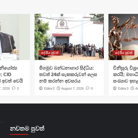
දේශීය පුවත්
දේශීය පුවත්
ියෝජ්‍ය
මීගමුව බන්ධනාගාර සිද්ධිය:
විනිසුරු විශ
; CID
තවත් 24ක් සැකකරුවන් ලෙස
කරයි; මහාධ
් ඉවත් වෙයි
නම් කරන්න අවසරය
සංඛ්‍යාව ඉහ
7, 2026
0
Editor3
August 7, 2026
0
Editor3
A
නවතම පුවත්