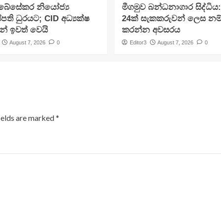
අබේසේකර නියෝජ්‍ය
මීගමුව බන්ධනාගාර සිද්ධිය
පති ධුරයට; CID අධ්‍යක්ෂ
24ක් සැකකරුවන් ලෙස නම
න් ඉවත් වෙයි
කරන්න අවසරය
August 7, 2026
0
Editor3
August 7, 2026
0
ields are marked
*