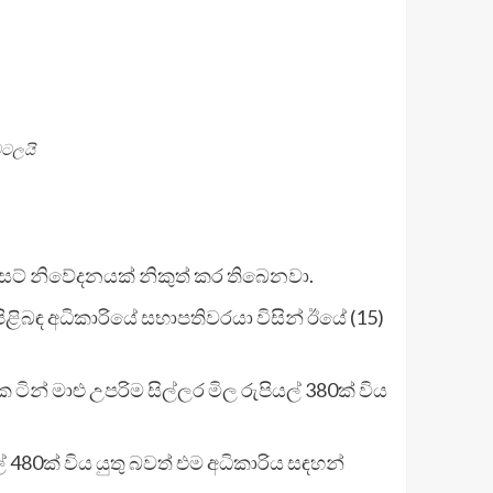
වටලයි
ැසට් නිවේදනයක් නිකුත් කර තිබෙනවා.
ිබඳ අධිකාරියේ සභාපතිවරයා විසින් ඊයේ (15)
25ක ටින් මාළු උපරිම සිල්ලර මිල රුපියල් 380ක් විය
ියල් 480ක් විය යුතු බවත් එම අධිකාරිය සඳහන්