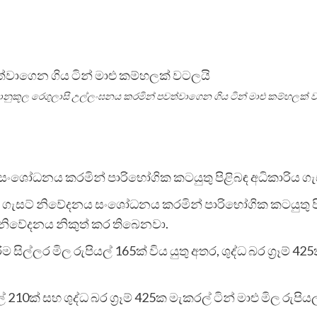
‍යානුකූල රෙගුලාසි උල්ලංඝනය කරමින් පවත්වාගෙන ගිය ටින් මාළු කම්හලක් 
න් සංශෝධනය කරමින් පාරිභෝගික කටයුතු පිළිබඳ අධිකාරිය ග
ළ ගැසට් නිවේදනය සංශෝධනය කරමින් පාරිභෝගික කටයුතු පිළ
් නිවේදනය නිකුත් කර තිබෙනවා.
රිම සිල්ලර මිල රුපියල් 165ක් විය යුතු අතර, ශුද්ධ බර ග්‍රෑම් 4
යල් 210ක් සහ ශුද්ධ බර ග්‍රෑම් 425ක මැකරල් ටින් මාළු මිල රුප