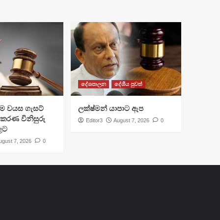
දේශපාලන
දේශීය පුවත්
්‍රාම වයස ගැසට්
ලක්ෂ්මන් යාපාට ඇප
ිකරණ විනිසුරු
Editor3
August 7, 2026
0
ළට
ugust 7, 2026
0