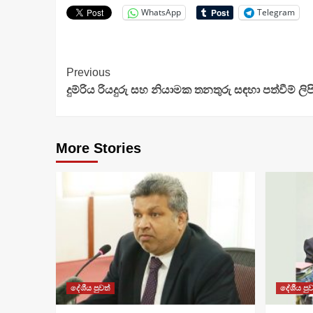
WhatsApp
Telegram
Continue
Previous
දුම්රිය රියදුරු සහ නියාමක තනතුරු සඳහා පත්වීම් ලිප
Reading
More Stories
දේශීය පුවත්
දේශීය පුව