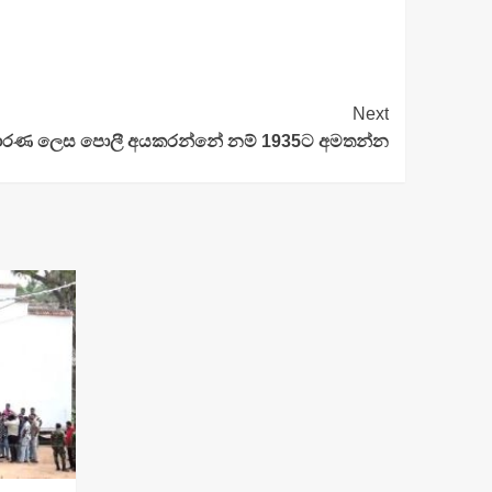
Next
සාධාරණ ලෙස පොලී අයකරන්නේ නම් 1935ට අමතන්න