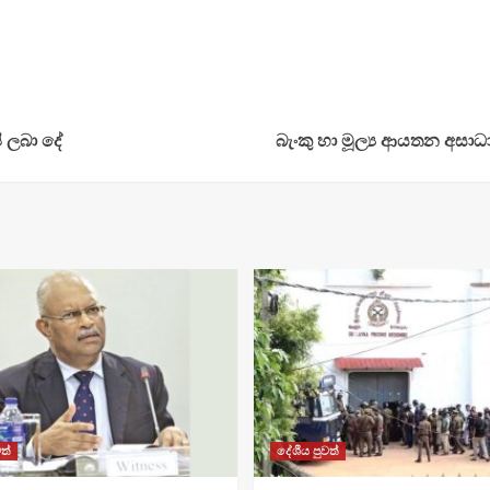
ි ලබා දේ
බැංකු හා මූල්‍ය ආයතන අ
ත්
දේශීය පුවත්