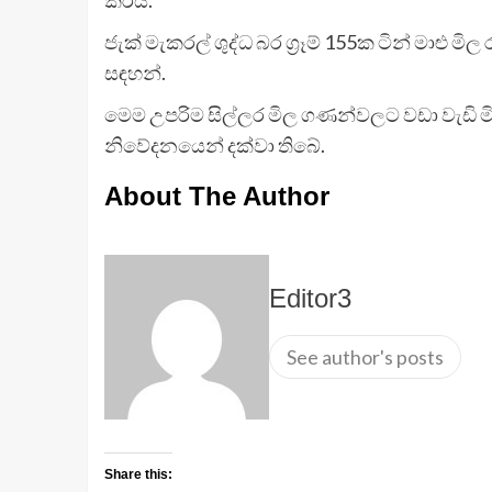
ජැක් මැකරල් ශුද්ධ බර ග්‍රෑම් 155ක ටින් මාළු මිල
සඳහන්.
මෙම උපරිම සිල්ලර මිල ගණන්වලට වඩා වැඩි මිලට
නිවේදනයෙන් දක්වා තිබේ.
About The Author
Editor3
See author's posts
Share this: