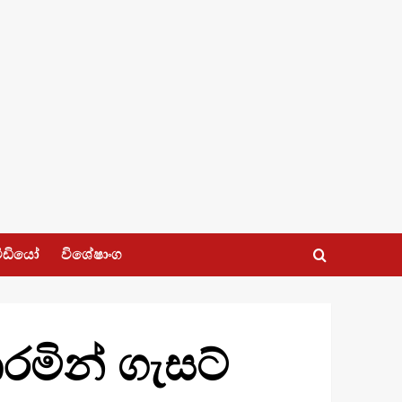
ීඩියෝ
විශේෂාංග
රමින් ගැසට්