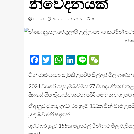
නිවේදනයක්
Editor3
November 16, 2025
0
නීත්
Facebook
Twitter
WhatsApp
LinkedIn
Line
WeChat
ටින් මාළු සඳහා පැවති උපරිම සිල්ලර මිල ගණ
2024 වසරේ දෙසැම්බර් මස 27 වනදා නිකුත් ක
දිනයේ සිට ක්‍රියාත්මකවන පරිදි මෙම නව ගැසට
ඒ අනුව ටූනා, ශුද්ධ බර ග්‍රෑම් 155ක ටින් මාළු උප
යුතු බව එහි සඳහන්.
ශුද්ධ බර ග්‍රෑම් 155ක මැකරල් ටින්මාළු මිල රුපි
කරයි.