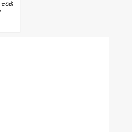
: තවත්
්