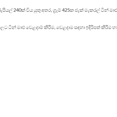
 රුපියල් 240ක් විය යුතු අතර, ග්‍රෑම් 425ක ජැක් මැකරල් ටින් ම
 ටින් මාළු වෙළදාම් කිරීම, වෙළදාම සඳහා ඉදිරිපත් කිරීම හ