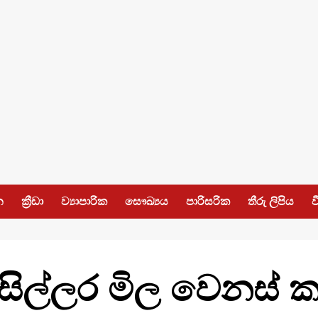
න
ක්‍රීඩා
ව්‍යාපාරික
සෞඛ්‍යය
පාරිසරික
තීරු ලිපිය
ව
 සිල්ලර මිල වෙනස් ක