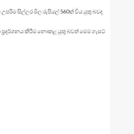
ාළු උපරිම සිල්ලර මිල රුපියල් 560ක් විය යුතු බවද
ා ප්‍රදර්ශනය කිරීම නොකළ යුතු බවත් මෙම ගැසට්