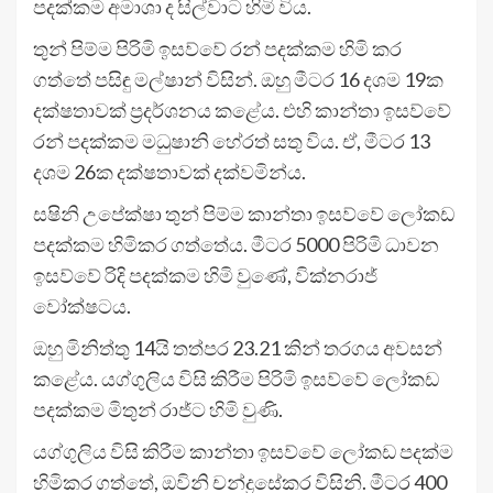
පදක්කම අමාශා ද සිල්වාට හිමි විය.
තුන් පිම්ම පිරිමි ඉසව්වේ රන් පදක්කම හිමි කර
ගත්තේ පසිඳු මල්ෂාන් විසින්. ඔහු මීටර 16 දශම 19ක
දක්ෂතාවක් ප්‍රදර්ශනය කළේය. එහි කාන්තා ඉසව්වේ
රන් පදක්කම මධුෂානි හේරත් සතු විය. ඒ, මීටර 13
දශම 26ක දක්ෂතාවක් දක්වමින්ය.
සෂිනි උපේක්ෂා තුන් පිම්ම කාන්තා ඉසව්වේ ලෝකඩ
පදක්කම හිමිකර ගත්තේය. මීටර 5000 පිරිමි ධාවන
ඉසව්වේ රිදි පදක්කම හිමි වුණේ, වික්නරාජ්
වෝක්ෂටය.
ඔහු මිනිත්තු 14යි තත්පර 23.21 කින් තරගය අවසන්
කළේය. යග්ගුලිය විසි කිරීම පිරිමි ඉසව්වේ ලෝකඩ
පදක්කම මිතුන් රාජ්ට හිමි වුණි.
යග්ගුලිය විසි කිරීම කාන්තා ඉසව්වේ ලෝකඩ පදක්ම
හිමිකර ගත්තේ, ඔවිනි චන්ද්‍රසේකර විසිනි. මීටර 400