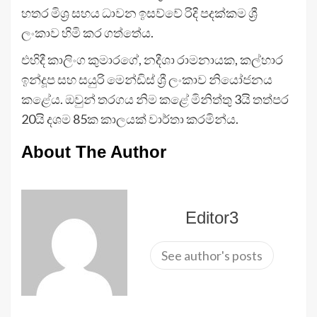
හතර මිශ්‍ර සහය ධාවන ඉසව්වේ රිදි පදක්කම ශ්‍රී
ලංකාව හිමි කර ගත්තේය.
එහිදී කාලිංග කුමාරගේ, නදීශා රාමනායක, කල්හාර
ඉන්දූප සහ සයුරි මෙන්ඩිස් ශ්‍රී ලංකාව නියෝජනය
කළේය. ඔවුන් තරගය නිම කළේ මිනිත්තු 3යි තත්පර
20යි දශම 85ක කාලයක් වාර්තා කරමින්ය.
About The Author
Editor3
See author's posts