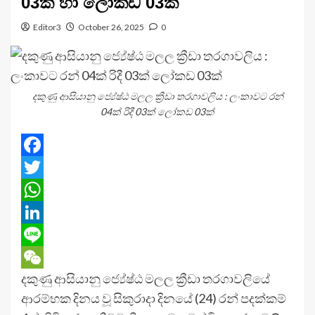
03ක් හා ලෝකඩ 03ක්
Editor3
October 26, 2025
0
දකුණු ආසියානු ජ්‍යේෂ්ඨ මලල ක්‍රීඩා තරගාවලිය : ලංකාවට රන්
04ක් රිදී 03ක් ලෝකඩ 03ක්
Facebook
Twitter
WhatsApp
LinkedIn
Line
දකුණු ආසියානු ජ්‍යේෂ්ඨ මලල ක්‍රීඩා තරගාවලියේ
WeChat
ආරම්භක දිනය වූ සිකුරාදා දිනයේ (24) රන් පදක්කම්