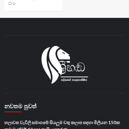
0
නවතම පුවත්
හලාවත වැවිලි සමාගමේ සියලුම වතු කලාප සඳහා මිලියන 150ක