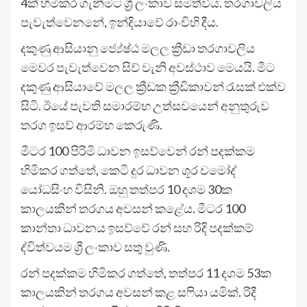
4ක් හිමිකර ගැනීමට ශ්‍රී ලංකාව සමත්විය. තරගාවලිය
පැවැත්වෙනනේ, ඉන්දියාවේ රාංචිහි දීය.
දකුණු ආසියානු ජ්‍යේෂ්ඨ මලල ක්‍රීඩා තරගාවලිය
මෙවර පැවැත්වෙන සිව් වැනි අවස්ථාව මෙයයි. මීට
දකුණු ආසියාවේ මලල ක්‍රීඩක ක්‍රීඩිකාවන් රැසක් එක්ව
සිටි. ඊයේ පැවති සමාරම්භ උත්සවයෙන් අනුතුරුව
තරග ඉසව් ආරම්භ කෙරුණි.
මීටර 100 පිරිමි ධාවන ඉසව්වෙන් රන් පදක්කම
හිමිකර ගත්තේ, කෙටි දුර ධාවන ශූර චමෝද්
යෝධසිංහ විසිනි. ඔහු තත්පර 10 දශම 30ක
කාලයකින් තරගය අවසන් කළේය. මීටර 100
කාන්තා ධාවනය ඉසව්වේ රන් සහ රිදි පදක්කම්
ද්විත්වයම ශ්‍රී ලංකාව සතු වුණි.
රන් පදක්කම හිමිකර ගත්තේ, තත්පර 11 දශම 53ක
කාලයකින් තරගය අවසන් කළ සෆියා යමික්. රිදී