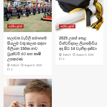
දේශීය පුවත්
දේශීය පුවත්
හලාවත වැවිලි සමාගමේ
​2025 උසස් පෙළ
සියලුම වතු කලාප සඳහා
විශ්වවිද්‍යාල ලියාපදිංචිය
මිලියන 150ක නව
අද සිට 14 වැනිදා දක්වා
ට්‍රැක්ටර් රථ සහ කෘෂි
Editor3
August 6, 2026
උපකරණ
0
Editor3
August 6, 2026
0