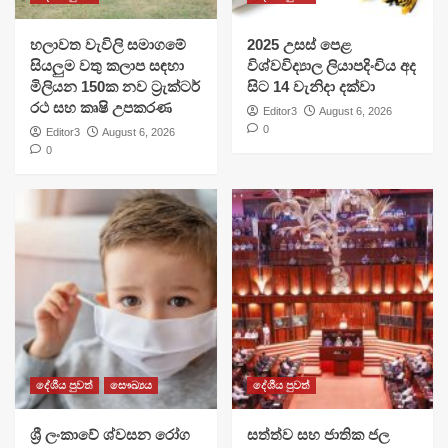
හලාවත වැවිලි සමාගමේ
​2025 උසස් පෙළ
සියලුම වතු කලාප සඳහා
විශ්වවිද්‍යාල ලියාපදිංචිය අද
මිලියන 150ක නව ට්‍රැක්ටර්
සිට 14 වැනිදා දක්වා
රථ සහ කෘෂි උපකරණ
Editor3
August 6, 2026
0
Editor3
August 6, 2026
0
දේශීය පුවත්
සෞඛ්‍යය
දේශීය පුවත්
ශ්‍රී ලංකාවේ ශ්වසන රෝග
සත්ත්ව සහ ජාතික ජල