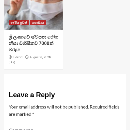
දේශීය පුවත්
සෞඛ්‍යය
ශ්‍රී ලංකාවේ ශ්වසන රෝග
නිසා වාර්ෂිකව 7000ක්
මරුට
Editor3
August 6, 2026
0
Leave a Reply
Your email address will not be published.
Required fields
are marked
*
Comment
*