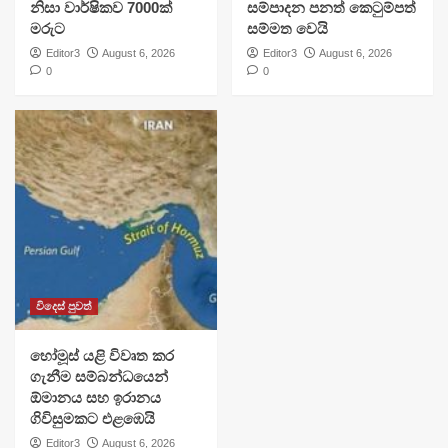
නිසා වාර්ෂිකව 7000ක්
සම්පාදන පනත් කෙටුම්පත්
මරුට
සම්මත වෙයි
Editor3
August 6, 2026
Editor3
August 6, 2026
0
0
විදෙස් පුවත්
හෝමූස් යළි විවෘත කර
ගැනීම සම්බන්ධයෙන්
ඕමානය සහ ඉරානය
ගිවිසුමකට එළඹෙයි
Editor3
August 6, 2026