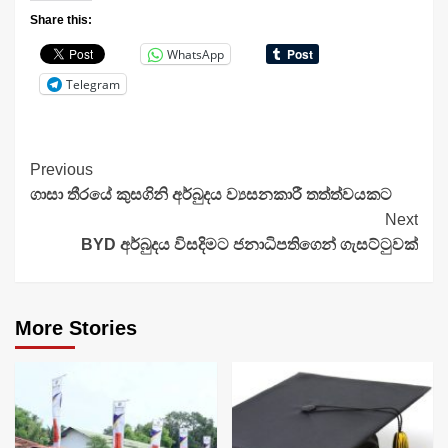
Share this:
WhatsApp
Telegram
Continue
Previous
ගාසා තීරයේ කුසගිනි අර්බුදය ව්‍යසනකාරී තත්ත්වයකට
Reading
Next
BYD අර්බුදය විසදිමට ජනාධිපතිගෙන් ගැසට්ටුවක්
More Stories