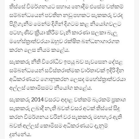
තිස්සේ විම­ර්ශ­න­යට සහාය නොදීම එසේම වත්කම්
සම්බ­න්ධ­යෙන් පව­තින නඩු පහ­කට සැක­කරු වරද
පිළි­ගැ­නීම මෙන්ම දිගින් දිග­ටම කළ නියෝ­ග­ව­ලට
පට­හැ­ණිව ක්‍රියා කිරීම වැනි කාරණා සලකා බැලූ
මහේ­ස්ත්‍රා­ත්ව­රයා ඔහුව රක්ෂිත බන්ධ­නා­ගා­ර­ගත
කරන ලෙස නියම කළේය.
සැක­කරු නීති විරෝ­ධීව ඉපයූ බව පැව­සෙන දේපළ
සම්බ­න්ධ­යෙන් සවි­ස්ත­රා­ත්මක වාර්තා­වක් ඉදිරි දින
අධි­ක­ර­ණ­යට ගොනු­ක­රන ලෙසද මහේ­ස්ත්‍රා­ත්ව­රයා
අල්ලස් කොමි­ස­මට නියෝග කළේය.
සැක­කරු 2014 වස­රට අදාළ වත්කම් බැර­කම් ප්‍රකාශ
සැක­කරු ලබාදී නැති බවත් වසර අටක් තිස්සේ සිදු
කරන විම­ර්ශ­නය වරින් වර සැක­කරු මඟ­හැර ඇති
බවත් අල්ලස් කොමි­සම අධි­ක­ර­ණ­යට දැනුම්
දුන්නේය.