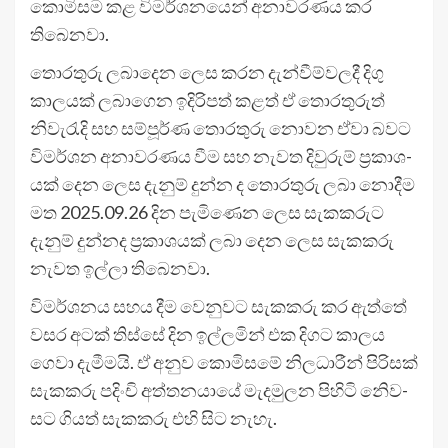
කොමි­සම කළ විම­ර්ශ­න­යෙන් අනා­ව­ර­ණය කර
තිබෙ­නවා.
තොර­තුරු ලබා­දෙන ලෙස කරන දැන්වී­ම්ව­ලදී දිගු
කාල­යක් ලබා­ගෙන ඉදි­රි­පත් කළත් ඒ තොර­තු­රුත්
නිවැ­රැදි සහ සම්පූර්ණ තොර­තුරු නොවන ඒවා බවට
විම­ර්ශන අනා­ව­ර­ණය වීම සහ නැවත දිවු­රුම් ප්‍රකා­ශ­
යක් දෙන ලෙස දැනුම් දුන්න ද තොර­තුරු ලබා නොදීම
මත 2025.09.26 දින පැමි­ණෙන ලෙස සැක­ක­රුට
දැනුම් දුන්නද ප්‍රකා­ශ­යක් ලබා දෙන ලෙස සැක­කරු
නැවත ඉල්ලා තිබෙ­නවා.
විම­ර්ශ­නය සහය දීම වෙනු­වට සැක­කරු කර ඇත්තේ
වසර අටක් තිස්සේ දින ඉල්ල­මින් එක දිගට කාලය
ගෙවා දැමී­මයි. ඒ අනුව කොමි­සමේ නිල­ධා­රීන් පිරි­සක්
සැක­කරු පදිංචි අත්ත­න­යායේ මැද­මු­ලන පිහිටි නි‍ෙව­
සට ගියත් සැක­කරු එහි සිට නැහැ.