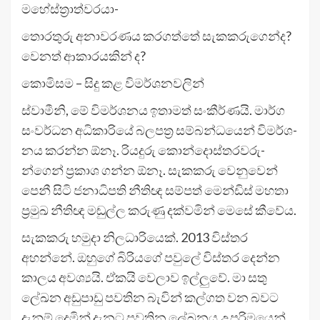
මහේ­ස්ත්‍රා­ත්ව­රයා-
තොර­තුරු අනා­ව­ර­ණය කර­ගත්තේ සැක­ක­රු­ගෙන්ද?
වෙනත් ආකා­ර­ය­කින් ද?
කොමි­සම – සිදු කළ විම­ර්ශ­න­ව­ලින්
ස්වාමීනි, මේ විම­ර්ශ­නය ඉතා­මත් සංකී­ර්ණයි. මාර්ග
සංව­ර්ධන අධි­කා­රියේ බල­පත්‍ර සම්බ­න්ධ­යෙන් විම­ර්ශ­
නය කරන්න ඕනෑ. රිය­දුරු කොන්දො­ස්ත­ර­ව­රු­
න්ගෙන් ප්‍රකාශ ගන්න ඕනෑ. සැක­කරු වෙනු­වෙන්
පෙනී සිටි ජනා­ධි­පති නීතිඥ සම්පත් මෙන්ඩිස් මහතා
ප්‍රමුඛ නීතිඥ මඬුල්ල කරුණු දක්ව­මින් මෙසේ කීවේය.
සැක­කරු හමුදා නිල­ධා­රි­යෙක්. 2013 විස්තර
අහන්නේ. ඔහුගේ බිරි­යගේ පවුලේ විස්තර දෙන්න
කාලය අව­ශ්‍යයි. ඒකයි වෙලාව ඉල්ලුවේ. මා සතු
ලේඛන අඩු­පාඩු පව­තින බැවින් කල්ගත වන බවට
දැනුම් දෙමින් දැනට පව­තින ලේඛ­නය උප­රි­ම­යෙන්