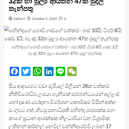
32ක හා මූල්‍ය ආයතන 47ක මුදල්
තැන්පතු
Editor3
October 5, 2025
0
මහින්දගේ බොඩි ගාඩ්ගේ වත්කම් - බස් 10යි; ටිපර් 8යි; ෂෙඩ් 1යි;
බැංකු 32ක මූල්‍ය ආයතන 47ක මුදල් තැන්පතු
Facebook
Twitter
WhatsApp
LinkedIn
Line
WeChat
සිය ආදා­ය­මට වඩා රුපි­යල් මිලි­යන 28ක වත්කම්
නීතිවිරෝ­ධීව උපයා ගැනී­මක් සම්බ­න්ධ­යෙන් අල්ලස්
හෝ දූෂණ චෝදනා විම­ර්ශන කොමි­ෂම විසින් අත්අ­
ඩං­ගු­වට ගත්, හිටපු ජනා­ධි­පති මහින්ද රාජ­පක්ෂ මහ­
තාගේ ප්‍රධාන ආර­ක්ෂක නිල­ධා­රියා වන විශ්‍රා­මික
ලුති­නන් කර්නල් නෙවිල් වන්නි­ආ­රච්චි ලබන 17