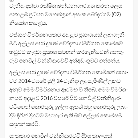
වැනිදා දක්වා රක්ෂිත බන්ධ­නා­ගා­ර­ගත කරන ලෙස
කොළඹ ප්‍රධාන මහේ­ස්ත්‍රාත් අසංක බෝද­ර­ගම (02)
නියෝග කළේය.
වත්කම් විම­ර්ශ­න­ය­කට අදා­ළව ප්‍රකා­ශ­යක් ලබා­ගැ­නී­
මට අල්ලස් හෝ දූෂණ චෝදනා විම­ර්ශන කොමි­ෂම
හමු­වට කැඳවා ප්‍රකාශ සට­හන් කර­ගැ­නී­මෙන් අන­තු­
රුව නෙවිල් වන්නි­ආ­රච්චි අත්අ­ඩං­ගු­වට ගත්තේය.
අල්ලස් හෝ දූෂණ චෝදනා විම­ර්ශන කොමි­ෂන් සභා­
වට 2014 වසරේ ජූලි 24 වැනිදා ලද පැමි­ණි­ල්ල­කට
අනුව මෙම විම­ර්ශ­නය ආරම්භ වී තිබේ. මෙම විම­ර්ශ­
න­යට අදා­ළව 2016 වසරේ සිට නෙවිල් වන්නි­ආ­ර­
ච්චි­ගෙන් තොර­තුරු ඉල්ලා ඇතත් ඔහු තොර­තුරු ලබා­
දීම දිගින් දිග­ටම මඟ­හැර ඇති බව අල්ලස් කොමි­සම
සඳ­හන් කරයි.
සැක­කාර නෙවිල් වන්නි­ආ­රච්චි දීර්ඝ කාල­යක්