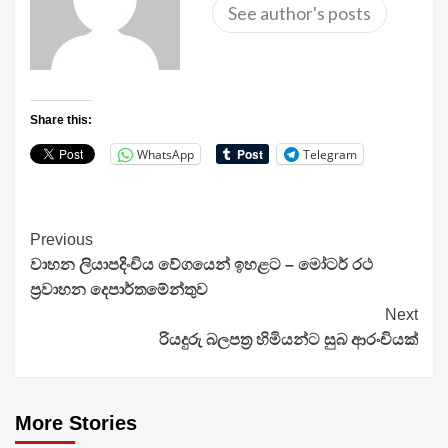
See author's posts
Share this:
WhatsApp
Telegram
Continue
Previous
වාහන ලියාපදිංචිය වේගයෙන් ඉහළට – මෝටර් රථ
Reading
ප්‍රවාහන දෙපාර්තමේන්තුව
Next
රියදුරු බලපත්‍ර හිමියන්ට සුබ ආරංචියක්
More Stories