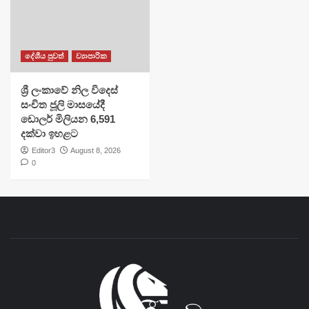
දේශීය පුවත්
ව්‍යාපාරික
ශ්‍රී ලංකාවේ නිල විදෙස්
සංචිත ජූලි මාසයේදී
ඩොලර් මිලියන 6,591
දක්වා ඉහළට
Editor3
August 8, 2026
0