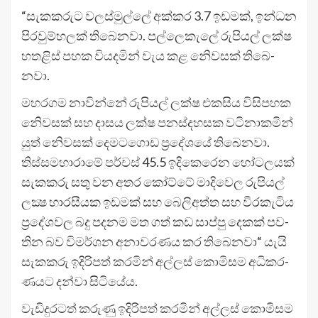
“සැක­ක­රුට වල­ස්මුල්ලේ අක්කර 3.7 ඉඩ­මක්, ඉන්ධන
පිර­වු­ම්හ­ලක් තිබෙ­නවා. පල්ලෙ­කැලේ රුපි­යල් ලක්ෂ
හත­ළිස් පහක විය­ද­මින් වැය කළ නි‍ෙව­සක් තිබෙ­
නවා.
මහ­ර­ගම නාවින්නේ රුපි­යල් ලක්ෂ එක­සිය විසි­ප­හක
නි‍ෙව­සක් සහ දාසය ලක්ෂ පන­ස්ද­හ­සක වටි­නා­ක­මින්
යුත් නි‍ෙව­සක් දෙම­ට­ගොඩ ප්‍රදේ­ශයේ තිබෙ­නවා.
තිස්ස­ම­හා­රාමේ පර්චස් 45.5 ඉදි­කෙ­රෙන හෝට­ල­යක්
සැක­කරු සතු වන අතර කෝට්ටේ මාදි­වෙල රුපි­යල්
ලක්‍ෂ හාර­සී­යක ඉඩ­මක් සහ බෙලි­අත්ත සහ වීර­කැ­ටිය
ප්‍රදේ­ශ­වල බදු පද­නම මත ගත් කඩ සාප්පු දෙකක් පව­
තින බව විම­ර්ශන අනා­ව­ර­ණය කර තිබෙ­නවා“ යැයි
සැක­කරු ඉදි­රි­පත් කර­මින් අල්ලස් කොමි­සම අධි­ක­ර­
ණ­යට දන්වා සිටි­යේය.
වැඩි­දු­ර­ටත් කරුණු ඉදි­රි­පත් කර­මින් අල්ලස් කොමි­සම