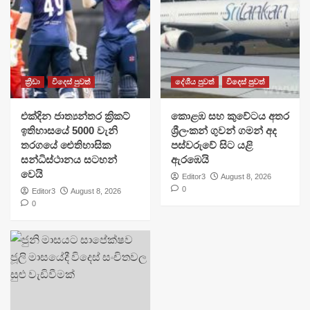
ක්‍රීඩා
විදෙස් පුවත්
දේශීය පුවත්
විදෙස් පුවත්
එක්දින ජාත්‍යන්තර ක්‍රිකට්
​කොළඹ සහ කුවේටය අතර
ඉතිහාසයේ 5000 වැනි
ශ්‍රීලංකන් ගුවන් ගමන් අද
තරගයේ ඓතිහාසික
පස්වරුවේ සිට යළි
සන්ධිස්ථානය සටහන්
ඇරඹෙයි
වෙයි
Editor3
August 8, 2026
0
Editor3
August 8, 2026
0