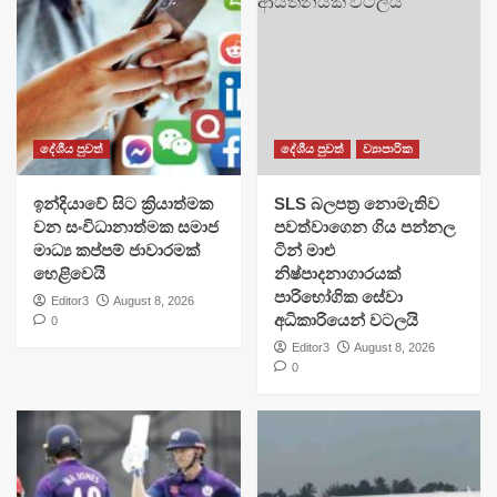
දේශීය පුවත්
දේශීය පුවත්
ව්‍යාපාරික
​ඉන්දියාවේ සිට ක්‍රියාත්මක
SLS බලපත්‍ර නොමැතිව
වන සංවිධානාත්මක සමාජ
පවත්වාගෙන ගිය පන්නල
මාධ්‍ය කප්පම් ජාවාරමක්
ටින් මාළු
හෙළිවෙයි
නිෂ්පාදනාගාරයක්
පාරිභෝගික සේවා
Editor3
August 8, 2026
අධිකාරියෙන් වටලයි
0
Editor3
August 8, 2026
0