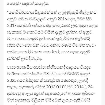
මෙසේ ද සඳ­හන් කළේය.
“මේ විම­ර්ශ­නය සිදු කරන්නේ ලැබුණු පැමි­ණි­ල්ල­කට
අනුව. එම පැමි­ණි­ල්ලට අනුව 2016 දෙසැ­ම්බර් සිට
2017 ජන­වාරි දක්වා වත්කම් බැර­කම් ලබා දෙන ලෙස
සැක­ක­රුට කොමි­සම විසින් දැනුම් දුන්නා. ඒ අනුව
මාස හත­කට පසුව දුන් තොර­තුරු විමසා බැලී­මේදී
සත්‍ය ඒවා නොවන බවට අනා­ව­ර­ණය වීම මත නැව­
තත් සැක­ක­රුට සත්‍ය තොර­තුරු දෙන ලෙස දැනුම්
දුන්නත් ලබාදී නැහැ.
වසර අටක සිට අවස්ථා කිහි­ප­ය­කදී ආදා­යම් විය­දම්
වාර්තා සහ වත්කම් සම්බ­න්ධ­යෙන් විම­සීම් කළත්
2025 අගෝ­ස්තු­තෙක් සම්පූර්ණ තොර­තුරු ලබාදී
නැහැ. සැක­කරු විසින් 2013.01.01 සිට 2014.1.24
දක්වා වූ කාලය තුළින් සැක­ක­රුගේ ආදා­යම අබි­බ­ව­
මින් සැක­කරු මිලි­යන විසි අටක් උපයා ඇති බවයි