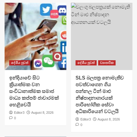
දේශීය පුවත්
දේශීය පුවත්
ව්‍යාපාරික
​ඉන්දියාවේ සිට
SLS බලපත්‍ර නොමැතිව
ක්‍රියාත්මක වන
පවත්වාගෙන ගිය
සංවිධානාත්මක සමාජ
පන්නල ටින් මාළු
මාධ්‍ය කප්පම් ජාවාරමක්
නිෂ්පාදනාගාරයක්
හෙළිවෙයි
පාරිභෝගික සේවා
අධිකාරියෙන් වටලයි
Editor3
August 8, 2026
0
Editor3
August 8, 2026
0