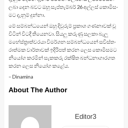
ලබා දෙන බවට ඔහු සැප්තැ­ම්බර් 26 අල්ලස් කොමි­ස­
මට දැනුම් දුන්නා.
මේ සම්බ­න්ධ­යෙන් ඔහු දිවු­රුම් ප්‍රකාශ ගණ­නා­වක් වූ
විටින් විටදී තියෙ­නවා. සියලු කරුණු සලකා බැලූ
මහේ­ස්ත්‍රා­ත්ව­රයා විම­ර්ශන සම්බ­න්ධ­යෙන් සවි­ස්ත­
රා­ත්මක වාර්තා­වක් ඉදි­රි­පත් කරන ලෙස කොමි­ස­මට
නියෝග කර­මින් සැක­කරු රක්ෂිත බන්ධ­නා­ගා­ර­ගත
කරන ලෙස නියෝග කළේය.
– Dinamina
About The Author
Editor3