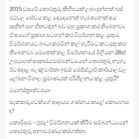
2015 වසරේ තොර­තුරු කිහි­ප­යක් ලබා දුන්නත් බස්
රථ­වල සේවය කළ දෙදෙ­නෙක් හැර අනෙක් අය
ඥාතීන් සහ හිත­ව­තුන් බව ඔහු ප්‍රකාශ කර තිබෙ­නවා.
ඒ අයගේ ප්‍රකාශ සට­හන් කර විම­ර්ශන කළ යුතුය.
විම­ර්ශ­න­යට බාධා කර­මින් කල් හැරී­මට කට­යුතු කර
තිබෙ­නවා. මෙතෙක් කළ විම­ර්ශ­නයේ මිලි­යන 28ක්
උප­යා­ගත් ආකා­රය සම්බ­න්ධ­යෙන් තොර­තුරු නැහැ.
ඊට අදාළ බැංකු වාර්තා ඉඩම් රෙජි­ස්ට්‍රාර් කාර්යා­ල­වල
ලේඛන විශාල ප්‍රමා­ණ­යක් පරි­ශී­ල­නය කළ යුතුයි“
මහේ­ස්ත්‍රා­ත්ව­රයා-
සැක­ක­රු­වෙක්ගේ ආදා­යම ගණ­නය කළේ කොහොම
ද?
කොමි­සම – පුළුල් විම­ර්ශ­න­යක් කිරීම සම්බ­න්ධ­යෙන්
තොර­තුරු අනා­ව­ර­ණය කර­ගත්තා.