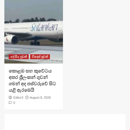
දේශීය පුවත්
විදෙස් පුවත්
​කොළඹ සහ කුවේටය
අතර ශ්‍රීලංකන් ගුවන්
ගමන් අද පස්වරුවේ සිට
යළි ඇරඹෙයි
Editor3
August 8, 2026
0