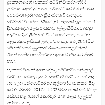
දුර­ක­ත­න­යෙන් සැක­කරු සම්බන්ධ කර­ගැ­නී­මට
උත්සාහ කළත් දුර­ක­ත­නය විසන්ධි කර තිබුණා. එක
අව­ස්ථා­වක දුර­ක­තන ක්‍රියා­ත්මක වී ඇම­තු­මට
සම්බන්ධ වී තත්පර 52ක වැනි කාල­යක් තුළ වෙනත්
දින­යක් දෙන ලෙස සැක­කරු ඉල්ලා සිටියා. ඒ අනුව
නැවත පදිංචි ලිපි­න­යට ඊයේ ගොස් අද පැමි­ණෙන
ලෙස ඔහුට ලිපි­යක් ලබා­දුන්නා. සැක­කරු 2014 සිට
මේ දක්වා කරුණු අනා­ව­ර­ණය නොකළ වත්කම්
රැසක් පව­තින බව විම­ර්ශන අනා­ව­ර­ණය කර තිබෙ­
නවා.
සැක­ක­රුට අයත් ඉහත දේපළ සම්බ­න්ධ­යෙන් පුළුල්
විම­ර්ශ­න­යක් කළ යුතුයි. සංකීර්ණ විම­ර්ශ­න­යක් ආදා­
යම් ලෙස බස් රථ, ටිපර් රථ කුලි­යට දීම සැක­කරු සිදු­
කර තිබෙ­නවා. 2017 සිට 2025 වන තෙක් බස් රථ­වල
සේවය කළ අයගේ තොර­තුරු දෙන ලෙස ඉල්ලු­වත්
දුන්නේ නැහැ.