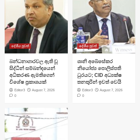
දේශීය පුවත්
දේශීය පුවත්
බන්ධනාගාරවල ඇති වූ
ශානි අබේසේකර
සිද්ධීන් සම්බන්ඳයෙන්
නියෝජ්‍ය පොලිස්පති
අධිකරණ ඇමතිගෙන්
ධුරයට; CID අධ්‍යක්ෂ
විශේෂ ප්‍රකාශයක්
තනතුරින් ඉවත් වෙයි
Editor3
August 7, 2026
Editor3
August 7, 2026
0
0