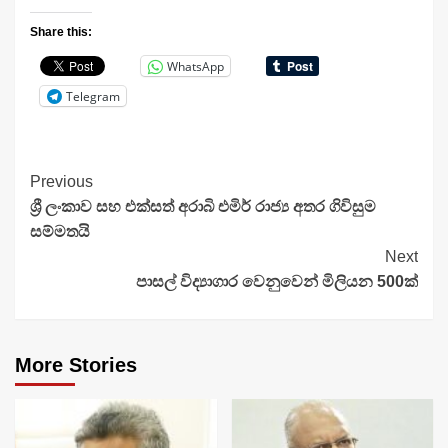
Share this:
WhatsApp
Telegram
Continue
Previous
ශ්‍රී ලංකාව සහ එක්සත් අරාබි එමිර් රාජ්‍ය අතර ගිවිසුම
Reading
සම්මතයි
Next
පාසල් විද්‍යාගාර වෙනුවෙන් මිලියන 500ක්
More Stories