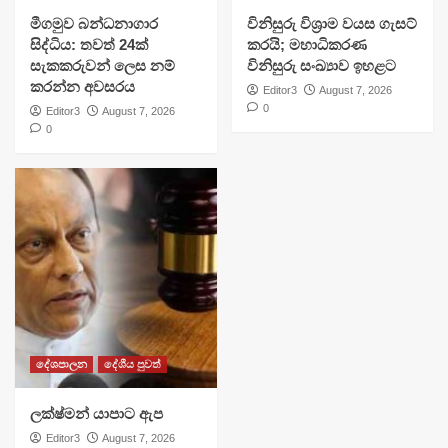
මීගමුව බන්ධනාගාර
විනිසුරු විශ්‍රාම වයස ගැසට්
සිද්ධිය: තවත් 24ක්
කරයි; මහාධිකරණ
සැකකරුවන් ලෙස නම්
විනිසුරු සංඛ්‍යාව ඉහළට
කරන්න අවසරය
Editor3
August 7, 2026
0
Editor3
August 7, 2026
0
දේශපාලන
දේශීය පුවත්
ලක්ෂ්මන් යාපාට ඇප
Editor3
August 7, 2026