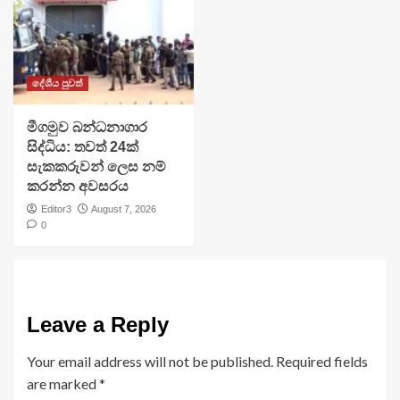
දේශීය පුවත්
මීගමුව බන්ධනාගාර
සිද්ධිය: තවත් 24ක්
සැකකරුවන් ලෙස නම්
කරන්න අවසරය
Editor3
August 7, 2026
0
Leave a Reply
Your email address will not be published.
Required fields
are marked
*