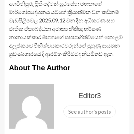
අගවිනිසුරු ප්‍රීති පද්මන් සූරසේන මහතාගේ
මාර්ගෝපදේශනය යටතේ ක්‍රියාත්මක වන කඩිනම්
වැඩපිළිවෙල 2025.09.12 වන දින අධිකරණ සහ
ජාතික ඒකාබද්ධතා අමාත්‍ය නීතිඥ හර්ෂණ
නානායක්කාර මහතාගේ සහභාගිත්වයෙන් කොළඹ
අලුත්කඩේ විනිශ්චයකාරවරුන්ගේ පුහුණු ආයතන
ශ්‍රවණාගාරයේ දි ආරම්භ කිරීමටද නියමිතව ඇත.
About The Author
Editor3
See author's posts