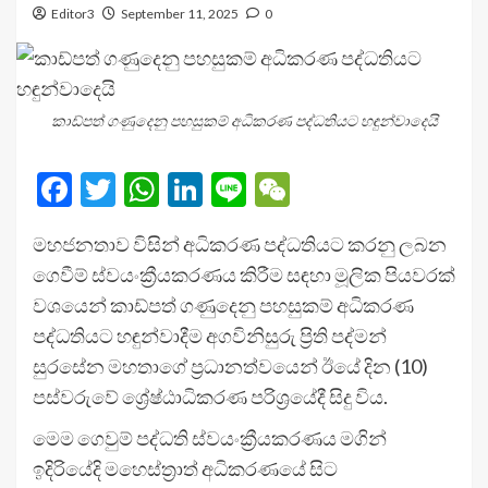
Editor3
September 11, 2025
0
කාඩ්පත් ගණුදෙනු පහසුකම් අධිකරණ පද්ධතියට හඳුන්වාදෙයි
Facebook
Twitter
WhatsApp
LinkedIn
Line
WeChat
මහජනතාව විසින් අධිකරණ පද්ධතියට කරනු ලබන
ගෙවීම් ස්වයංක්‍රීයකරණය කිරීම සඳහා මූලික පියවරක්
වශයෙන් කාඩ්පත් ගණුදෙනු පහසුකම් අධිකරණ
පද්ධතියට හඳුන්වාදීම අගවිනිසුරු ප්‍රිති පද්මන්
සුරසේන මහතාගේ ප්‍රධානත්වයෙන් ඊයේ දින (10)
පස්වරුවේ ශ්‍රේෂ්ඨාධිකරණ පරිශ්‍රයේදී සිදු විය.
මෙම ගෙවුම් පද්ධති ස්වයංක්‍රීයකරණය මගින්
ඉදිරියේදි මහෙස්ත්‍රාත් අධිකරණයේ සිට