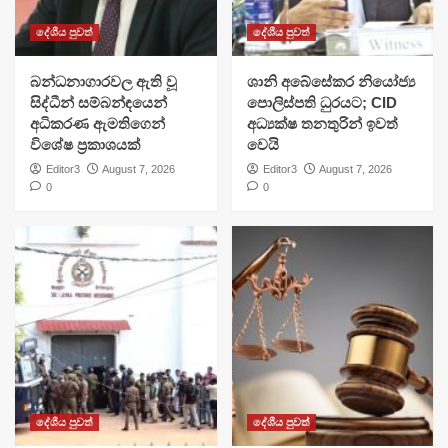
දේශීය පුවත්
දේශීය පුවත්
බන්ධනාගාරවල ඇති වූ
ශානි අබේසේකර නියෝජ්‍ය
සිද්ධීන් සම්බන්ඳයෙන්
පොලිස්පති ධුරයට; CID
අධිකරණ ඇමතිගෙන්
අධ්‍යක්ෂ තනතුරින් ඉවත්
විශේෂ ප්‍රකාශයක්
වෙයි
Editor3
August 7, 2026
Editor3
August 7, 2026
0
0
දේශීය පුවත්
දේශීය පුවත්