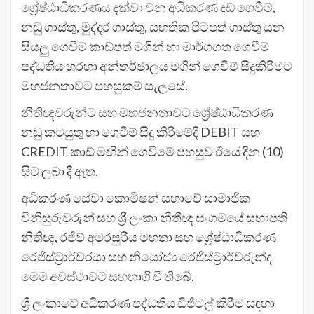
ශ්‍රේෂ්ඨාධිකරණය දක්වා වන අධිකරණ දඩ ගෙවීම්,
නඩු ගාස්තු, මුද්දර ගාස්තු, සහතික පිටපත් ගාස්තු යන
සියලු ගෙවීම් කාඩ්පත් මගින් හා මාර්ගගත ගෙවීම්
පද්ධතිය හරහා අන්තර්ජාලය මගින් ගෙවීම් සිදුකිරිමට
මහජනතාවට පහසුකම් සැලසේ.
නීතිඥවරුන්ට සහ මහජනතාවට ශ්‍රේෂ්ඨාධිකරණ
නඩු කටයුතු හා ගෙවීම් සිදු කිරීමේදී DEBIT සහ
CREDIT කාඩ් මඟින් ගෙවීමේ පහසුව ඊයේ දින (10)
සිට ලබා දී ඇත.
අධිකරණ සේවා කොමිෂන් සභාවේ සාමාජික
විනිසුරුවරුන් සහ ශ්‍රී ලංකා නීතීඥ සංගමයේ සභාපති
නිතිඥ, රජිව් අමරසුරිය මහතා සහ ශ්‍රේෂ්ඨාධිකරණ
රෙජිස්ට්‍රාර්වරයා සහ නියෝජ්‍ය රෙජිස්ට්‍රාර්වරුන්ද
මෙම අවස්ථාවට සහභාගි වී තිබේ.
ශ්‍රී ලංකාවේ අධිකරණ පද්ධතිය ඩිජිටල් කිරීම සඳහා