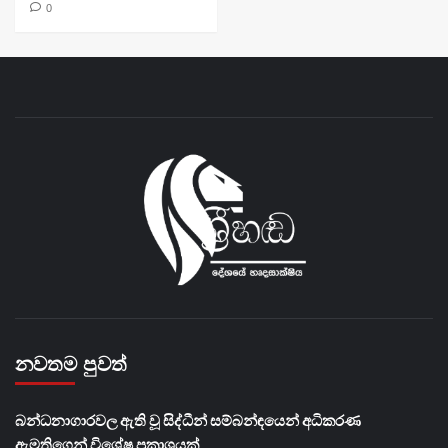
0
නවතම පුවත්
බන්ධනාගාරවල ඇති වූ සිද්ධීන් සම්බන්ඳයෙන් අධිකරණ
ඇමතිගෙන් විශේෂ ප්‍රකාශයක්