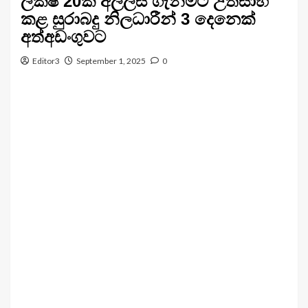
ලක්ෂ 20ක අල්ලස් ගැනීමට උත්සාහ
කළ සුරාබදු නිලධාරීන් 3 දෙනෙක්
අත්අඩංගුවට
Editor3
September 1, 2025
0