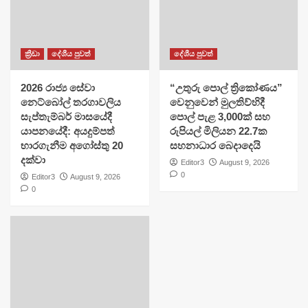
ක්‍රීඩා
දේශීය පුවත්
දේශීය පුවත්
2026 රාජ්‍ය සේවා
​“උතුරු පොල් ත්‍රිකෝණය”
නෙට්බෝල් තරගාවලිය
වෙනුවෙන් මුලතිව්හිදී
සැප්තැම්බර් මාසයේදී
පොල් පැළ 3,000ක් සහ
යාපනයේදී: අයදුම්පත්
රුපියල් මිලියන 22.7ක
භාරගැනීම අගෝස්තු 20
සහනාධාර බෙදාදෙයි
දක්වා
Editor3
August 9, 2026
0
Editor3
August 9, 2026
0