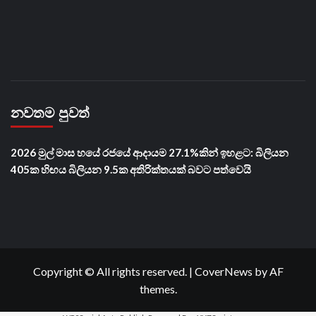
නවතම පුවත්
2026 මුල් මාස හයේ රජයේ ආදායම 27.1%කින් ඉහළට: බිලියන
405ක හිඟය බිලියන 9.5ක අතිරික්තයක් බවට පත්වෙයි
Copyright © All rights reserved.
|
CoverNews
by AF
themes.