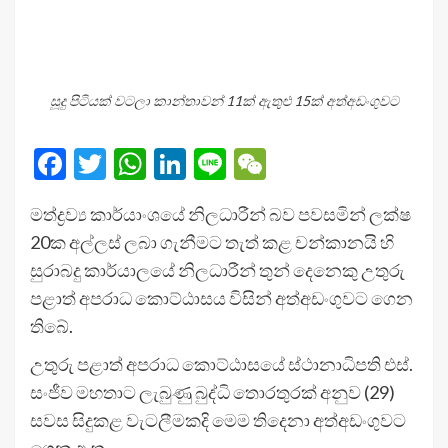
සූදු පිටියක් වටලා කාන්තාවන් 11ක් ඇතුළු 15ක් අත්අඩංගුවට
Facebook
Twitter
WhatsApp
LinkedIn
Line
WeChat
මත්ද්‍රව්‍ය කාර්යාංශයේ නිලධාරීන් බව පවසමින් ලක්ෂ
20ක අල්ලස් ලබා ගැනීමට තැත් කළ චන්කානයි හි
සුරාබදු කාර්යාලයේ නිලධාරීන් තුන් දෙනෙකු උතුරු
පළාත් අපරාධ කොට්ඨාසය විසින් අත්අඩංගුවට ගෙන
තිබේ.
උතුරු පළාත් අපරාධ කොට්ඨාසයේ ස්ථානාධිපති එස්.
සංජීව මහතාට ලැබුණු බුද්ධි තොරතුරක් අනුව (29)
සවස සිදුකළ වැටලීමකදි මෙම තිදෙනා අත්අඩංගුවට