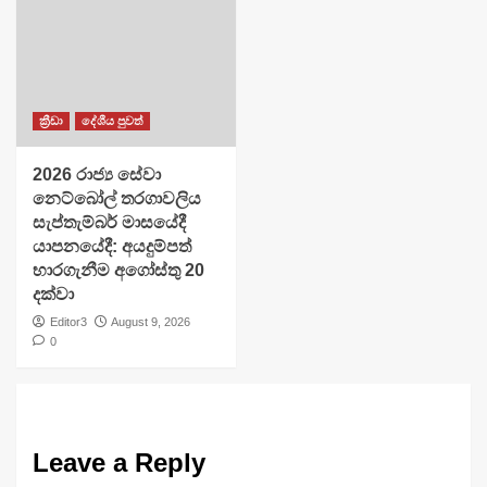
ක්‍රීඩා
දේශීය පුවත්
2026 රාජ්‍ය සේවා
නෙට්බෝල් තරගාවලිය
සැප්තැම්බර් මාසයේදී
යාපනයේදී: අයදුම්පත්
භාරගැනීම අගෝස්තු 20
දක්වා
Editor3
August 9, 2026
0
Leave a Reply