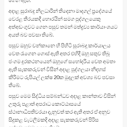
ගෙන ඇත.
අදාළ සුරාබදු නිලධාරීන් තිදෙනා මාදගල් ප්‍රදේශයේ
වෙරළ තීරයකදී හොරයින් සමග පුද්ගලයෙකු
අත්අඩංගුවට ගෙන පසුව තමන් මත්ද්‍රව්‍ය කාර්යාංශයට
අයත් බව පවසා තිබේ.
පසුව ඔහුව චන්කානෙ හි පිහිටි සුරාබදු කාර්යාලය
වෙත රැගෙන ගොස් ඇති අතර එහිදී ඔහු සතුව තිබූ
ජංගම දුරකථනයෙන් ඔහුගේ සහෝදරිය වෙත අමතා
ඇති සැකකරුවන් විසින් අදාළ පුද්ගලයා නිදහස්
කිරීමට රුපියල් ලක්ෂ 20ක මුදලක් අවශ්‍ය බව පවසා
තිබේ.
පසුව මෙම සිද්ධිය සම්බන්ධව අදාළ කාන්තාව විසින්
උතුරු පළාත් අපරාධ කොට්ඨාසයේ
ස්ථානාධිපතිවරයා දැනුවත් කර ඇති අතර ඒ අනුව
සිදුකළ වැටලීමකදි අදාළ සැකකරුවන් පිරිස