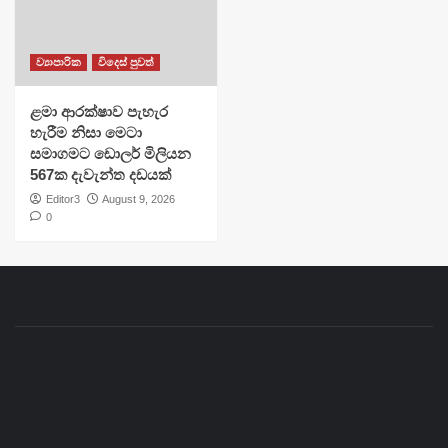
ව්‍යාපාරික
විදෙස් පුවත්
ළමා ආරක්ෂාව පැහැර
හැරීම නිසා මෙටා
සමාගමට ඩොලර් මිලියන
567ක දැවැන්ත දඩයක්
Editor3
August 9, 2026
0