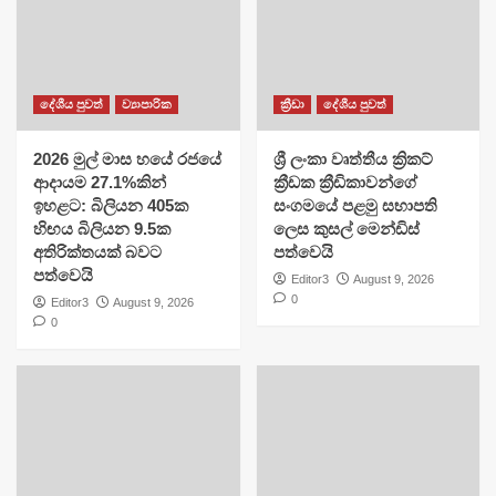
දේශීය පුවත්
ව්‍යාපාරික
ක්‍රීඩා
දේශීය පුවත්
2026 මුල් මාස හයේ රජයේ
​ශ්‍රී ලංකා වෘත්තීය ක්‍රිකට්
ආදායම 27.1%කින්
ක්‍රීඩක ක්‍රීඩිකාවන්ගේ
ඉහළට: බිලියන 405ක
සංගමයේ පළමු සභාපති
හිඟය බිලියන 9.5ක
ලෙස කුසල් මෙන්ඩිස්
අතිරික්තයක් බවට
පත්වෙයි
පත්වෙයි
Editor3
August 9, 2026
0
Editor3
August 9, 2026
0