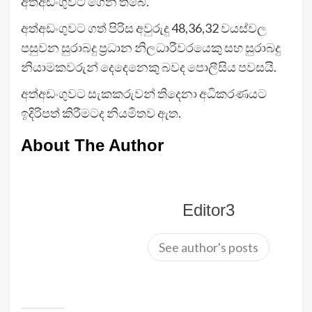
අත්අඩංගුවට ගෙන තිබේ.
අත්අඩංගුවට ගත් පිරිස අවුරුදු 48,36,32 වයස්වල
පසුවන සුරාබදු ප්‍රධාන නිලධාරීවරයෙකු සහ සුරාබදු
නියාමකවරුන් දෙදෙනෙකු බවද පොලීසිය පවසයි.
අත්අඩංගුවට සැකකරුවන් තිදෙනා අධිකරණයට
ඉදිරිපත් කිරීමටද නියමිතව ඇත.
About The Author
Editor3
See author's posts