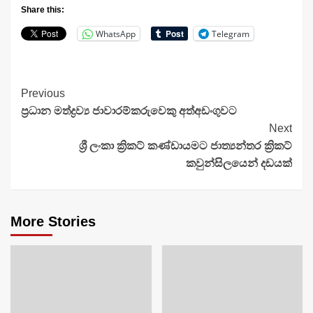
Share this:
WhatsApp
Telegram
Continue
Previous
ප්‍රධාන මත්ද්‍රව්‍ය ජාවාරම්කරුවෙකු අත්අඩංගුවට
Reading
Next
ශ්‍රී ලංකා ක්‍රිකට් කණ්ඩායමට ජාත්‍යන්තර ක්‍රිකට්
කවුන්සිලයෙන් දඩයක්
More Stories