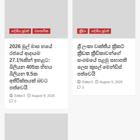
දේශීය පුවත්
ව්‍යාපාරික
ක්‍රීඩා
දේශීය පුවත්
2026 මුල් මාස හයේ
​ශ්‍රී ලංකා වෘත්තීය ක්‍රිකට්
රජයේ ආදායම
ක්‍රීඩක ක්‍රීඩිකාවන්ගේ
27.1%කින් ඉහළට:
සංගමයේ පළමු සභාපති
බිලියන 405ක හිඟය
ලෙස කුසල් මෙන්ඩිස්
බිලියන 9.5ක
පත්වෙයි
අතිරික්තයක් බවට
Editor3
August 9, 2026
පත්වෙයි
0
Editor3
August 9, 2026
0