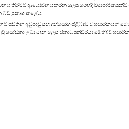
ර්ධනය කිරීමට ආයෝජනය කරන ලෙස මෙහිදී ව්‍යාපාරිකයන්
වන බව ප්‍රකාශ කළේය.
ැනට පවතින අඩුපාඩු සහ අභියෝග පිළිබඳව ව්‍යාපාරිකයන් 
 වූ යෝජනා ලබා දෙන ලෙස ජනාධිපතිවරයා මෙහිදී ව්‍යාපාර