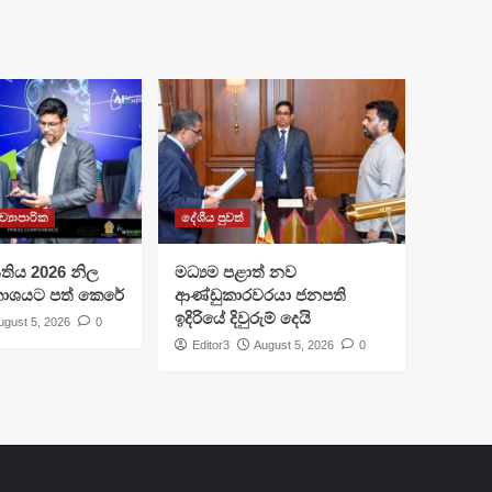
ව්‍යාපාරික
දේශීය පුවත්
I සතිය 2026 නිල
මධ්‍යම පළාත් නව
රකාශයට පත් කෙරේ
ආණ්ඩුකාරවරයා ජනපති
ඉදිරියේ දිවුරුම් දෙයි
ugust 5, 2026
0
Editor3
August 5, 2026
0