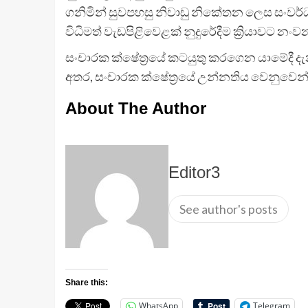
ගනිමින් සුවපහසු නිවාඩු නිකේතන ලෙස සංව
විධිමත් වැඩපිළිවෙළක් නුදුරේදීම ක්‍රියාවට නං
සංචාරක ක්ෂේත්‍රයේ කටයුතු කරගෙන යාමේදී ද
අතර, සංචාරක ක්ෂේත්‍රයේ උන්නතිය වෙනුවෙන්
About The Author
Editor3
See author's posts
Share this:
WhatsApp
Telegram