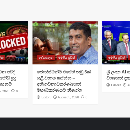
රික
දේශපාලන
දේශීය පුවත්
දේශීය පුවත්
වන පරිදි
ජොන්ස්ටන්ට එරෙහි නඩු 5ක්
ශ්‍රී ලංකා A
රෝධී සූදු
යළි විභාග කරන්න –
වශයෙන් ප්‍
 තහනම්
අභියාචනාධිකරණයෙන්
Editor3
A
මහාධිකරණයට නියෝග
5, 2026
0
Editor3
August 5, 2026
0