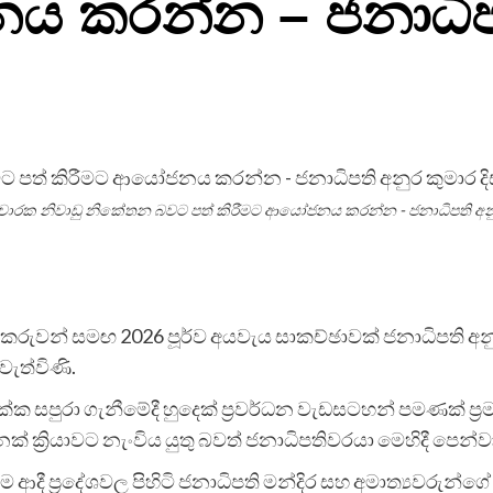
ය කරන්න – ජනාධිපත
සංචාරක නිවාඩු නිකේතන බවට පත් කිරීමට ආයෝජනය කරන්න - ජනාධිපති අන
වකරුවන් සමඟ 2026 පූර්ව අයවැය සාකච්ඡාවක් ජනාධිපති අන
වැත්විණි.
්ක සපුරා ගැනීමේදී හුදෙක් ප්‍රවර්ධන වැඩසටහන් පමණක් ප්
ක්‍රියාවට නැංවිය යුතු බවත් ජනාධිපතිවරයා මෙහිදී පෙන්ව
දී ප්‍රදේශවල පිහිටි ජනාධිපති මන්දිර සහ අමාත්‍යවරුන්ග