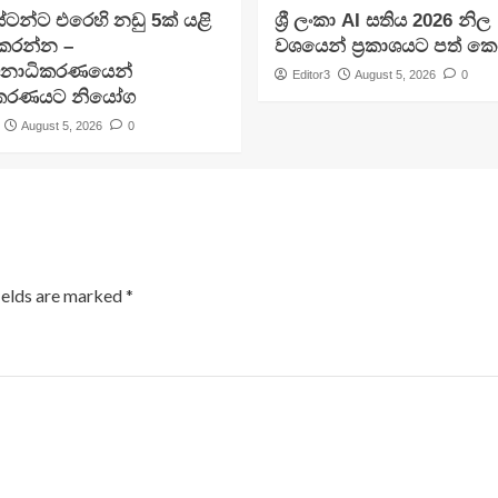
ටන්ට එරෙහි නඩු 5ක් යළි
ශ්‍රී ලංකා AI සතිය 2026 නිල
 කරන්න –
වශයෙන් ප්‍රකාශයට පත් ක
චනාධිකරණයෙන්
Editor3
August 5, 2026
0
ිකරණයට නියෝග
August 5, 2026
0
ields are marked
*