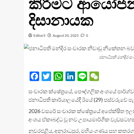
කිරීමට ආයෝජන
දිසානායක
Editor3
August 30, 2025
0
ජනාධිපති මන්දිර 
Facebook
Twitter
WhatsApp
LinkedIn
Line
WeChat
සංචාරක ක්ෂේත්‍රයේ, පෞද්ගලික අංශයේ පාර්ශ්
ජනාධිපති කාර්යාලයේදී ඊයේ (29) පස්වරුවේ පැ
2026 වසරේ සංචාරක ක්ෂේත්‍රයේ අපේක්ෂිත ඉලක
අංශය ඒකාබද්ධ වූ නව උපායමාර්ගික වැඩසටහනක් 
නුවරඑළිය, අනුරාධපුර, මහියංගණය සහ කතරගම ආ