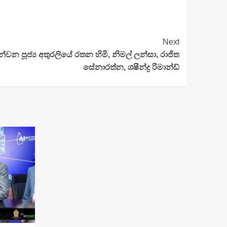
Next
රුන්වන පූජ්‍ය අතුරලියේ රතන හිමි, නිමල් ලන්සා, රාජිත
සේනාරත්න, ශෂීන්ද්‍ර රිමාන්ඩ්