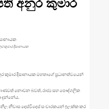
ි අනුර කුමාර
ුර කුමාර දිසානායක
ුර කුමාර දිසානායක මහතාගේ ප්‍රධානත්වයෙන්
‍රමාණවත් නොවන බවත්, රාජ්‍ය සහ පෞද්ගලික
ා දුන්නේය.
ේ නිල නිවාස දෙස්විදෙස් සංචාරකයන් ඉලක්ක කර