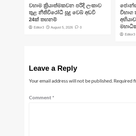
වහාම ක්‍රියාත්මකවන පරිදි ලංකාව
ජොන්ස්
තුළ නීතිවිරෝධී සූදු වෙබ් අඩවි
විභාග
24ක් තහනම්
අභියා
මහාධ
Editor3
August 5, 2026
0
Editor3
Leave a Reply
Your email address will not be published.
Required f
Comment
*