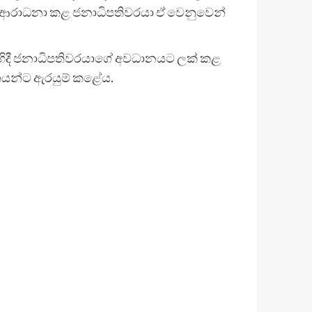
ට ආරාධනා කළ ජනාධිපතිවරයා ඒ වෙනුවෙන්
මෙහිදී ජනාධිපතිවරයාගේ අවධානයට ලක් කළ
ිකයන්ට ඇරයුම් කළේය.