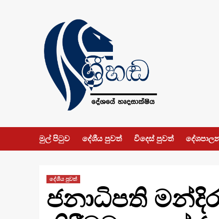
Skip
to
content
මුල් පිටුව
දේශීය පුවත්
විදෙස් පුවත්
දේශපාල
දේශීය පුවත්
ජනාධිපති මන්ද