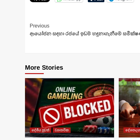
Continue
Previous
ආයෝජන සඳහා රජයේ ඉඩම් හඳුනාගැනීමේ සමීක්
Reading
More Stories
දේශීය පුවත්
ව්‍යාපාරික
දේශපාල