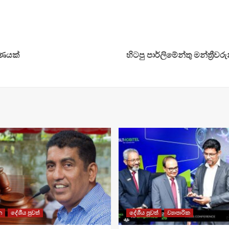
ෂණයක්
හිටපු පාර්ලිමේන්තු මන්ත්‍රීව
න
දේශීය පුවත්
දේශීය පුවත්
ව්‍යාපාරික