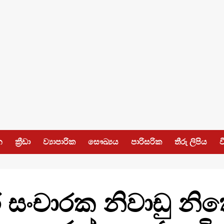
න
ක්‍රීඩා
ව්‍යාපාරික
සෞඛ්‍යය
පාරිසරික
තීරු ලිපිය
ව
ිර සංචාරක නිවාඩු න