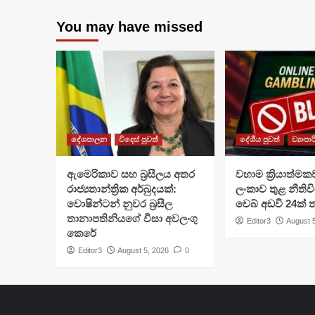
You may have missed
දේශපාලන
විදෙස් පුවත්
දේශීය පුවත්
ව්‍යාපා
ඇමෙරිකාව සහ බ්‍රසීලය අතර
වහාම ක්‍රියාත්මක
රාජ්‍යතාන්ත්‍රික අර්බුදයක්:
ලංකාව තුළ නීතිවි
වොෂින්ටන් නුවර බ්‍රසීල
වෙබ් අඩවි 24ක්
තානාපතිනියගේ වීසා අවලංගු
Editor3
August 
කෙරේ
Editor3
August 5, 2026
0