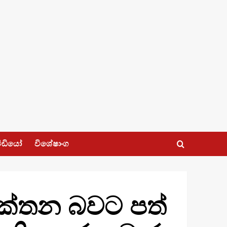
ීඩියෝ
විශේෂාංග
ිකේතන බවට පත්