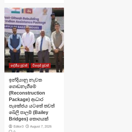
දේශීය පුවත්
විදෙස් පුවත්
ඉන්දියානු නැවත
ගොඩනැගීමේ
(Reconstruction
Package) ආධාර
පැකේජය යටතේ තවත්
බේලි පාලම් (Bailey
Bridges) තොගයක්
Editor3
August 7, 2026
0