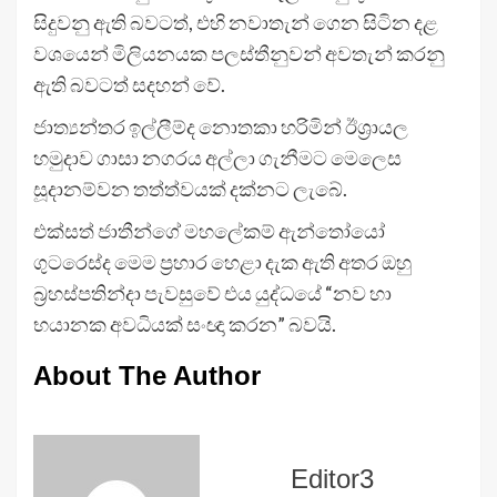
සිදුවනු ඇති බවටත්, එහි නවාතැන් ගෙන සිටින දළ
වශයෙන් මිලියනයක පලස්තීනුවන් අවතැන් කරනු
ඇති බවටත් සදහන් වේ.
ජාත්‍යන්තර ඉල්ලීම්ද නොතකා හරිමින් ඊශ්‍රායල
හමුදාව ගාසා නගරය අල්ලා ගැනීමට මෙලෙස
සූදානම්වන තත්ත්වයක් දක්නට ලැබේ.
එක්සත් ජාතීන්ගේ මහලේකම් ඇන්තෝයෝ
ගුටරෙස්ද මෙම ප්‍රහාර හෙළා දැක ඇති අතර ඔහු
බ්‍රහස්පතින්දා පැවසුවේ එය යුද්ධයේ “නව හා
භයානක අවධියක් සංඥා කරන” බවයි.
About The Author
Editor3