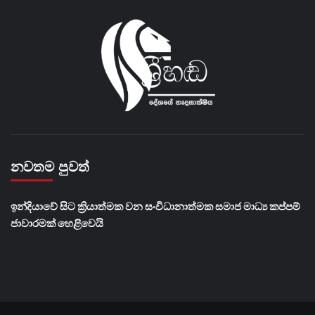
නවතම පුවත්
​ඉන්දියාවේ සිට ක්‍රියාත්මක වන සංවිධානාත්මක සමාජ මාධ්‍ය කප්පම්
ජාවාරමක් හෙළිවෙයි