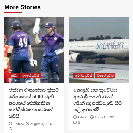
More Stories
ක්‍රීඩා
විදෙස් පුවත්
දේශීය පුවත්
විදෙස් පුවත්
එක්දින ජාත්‍යන්තර ක්‍රිකට්
​කොළඹ සහ කුවේටය
ඉතිහාසයේ 5000 වැනි
අතර ශ්‍රීලංකන් ගුවන්
තරගයේ ඓතිහාසික
ගමන් අද පස්වරුවේ සිට
සන්ධිස්ථානය සටහන්
යළි ඇරඹෙයි
වෙයි
Editor3
August 8, 2026
0
Editor3
August 8, 2026
0