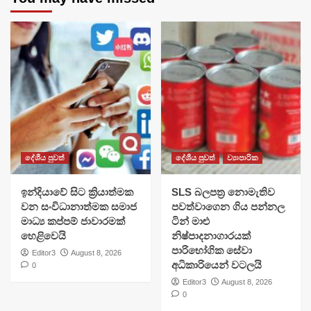
දේශීය පුවත්
දේශීය පුවත්
ව්‍යාපාරික
​ඉන්දියාවේ සිට ක්‍රියාත්මක
SLS බලපත්‍ර නොමැතිව
වන සංවිධානාත්මක සමාජ
පවත්වාගෙන ගිය පන්නල
මාධ්‍ය කප්පම් ජාවාරමක්
ටින් මාළු
හෙළිවෙයි
නිෂ්පාදනාගාරයක්
පාරිභෝගික සේවා
Editor3
August 8, 2026
අධිකාරියෙන් වටලයි
0
Editor3
August 8, 2026
0