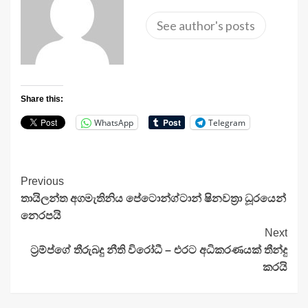
See author's posts
Share this:
WhatsApp
Telegram
Continue
Previous
තායිලන්ත අගමැතිනිය පේටොන්ග්ටාන් ෂිනවත්‍රා ධූරයෙන්
Reading
නෙරපයි
Next
ට්‍රම්ප්ගේ තීරුබදු නීති විරෝධී – එරට අධිකරණයක් තීන්දු
කරයි