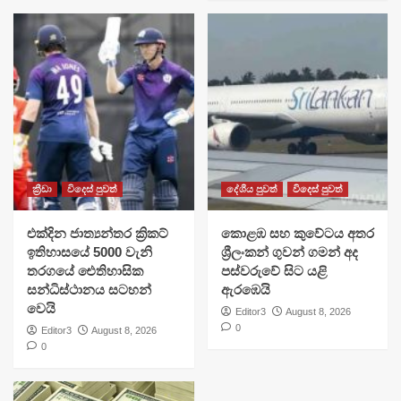
ක්‍රීඩා
විදෙස් පුවත්
දේශීය පුවත්
විදෙස් පුවත්
එක්දින ජාත්‍යන්තර ක්‍රිකට්
​කොළඹ සහ කුවේටය අතර
ඉතිහාසයේ 5000 වැනි
ශ්‍රීලංකන් ගුවන් ගමන් අද
තරගයේ ඓතිහාසික
පස්වරුවේ සිට යළි
සන්ධිස්ථානය සටහන්
ඇරඹෙයි
වෙයි
Editor3
August 8, 2026
0
Editor3
August 8, 2026
0