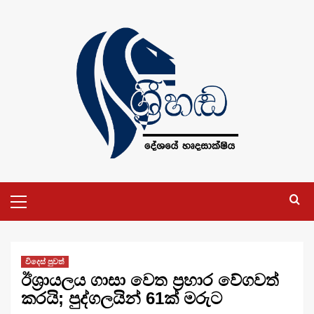
Skip
to
content
Primary
Menu
විදෙස් පුවත්
ඊශ්‍රායලය ගාසා වෙත ප්‍රහාර වේගවත්
කරයි; පුද්ගලයින් 61ක් මරුට