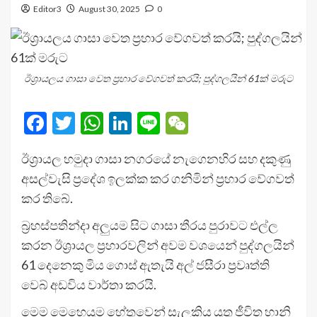
Editor3
August 30, 2025
0
ඊශ්‍රායලය ගාසා වෙත ප්‍රහාර වේගවත් කරයි; පුද්ගලයින් 61ක් මරුට
Facebook
Twitter
WhatsApp
LinkedIn
Line
WeChat
ඊශ්‍රායල හමුදා ගාසා නගරයේ නැගෙනහිර සහ දකුණු
අසල්වැසි ප්‍රදේශ ඉලක්ක කර ගනිමින් ප්‍රහාර වේගවත්
කර තිබේ.
බ්‍රහස්පතින්දා අලුයම සිට ගාසා තීරය පුරාවට එල්ල
කරන ඊශ්‍රායල ප්‍රහාරවලින් අවම වශයෙන් පුද්ගලයින්
61 දෙනෙකු මිය ගොස් ඇතැයි අල් ජසීරා ප්‍රවෘත්ති
වෙබ් අඩවිය වාර්තා කරයි.
මෙම මෙහෙයුම හේතුවෙන් සැලකිය යුතු ජීවිත හානි