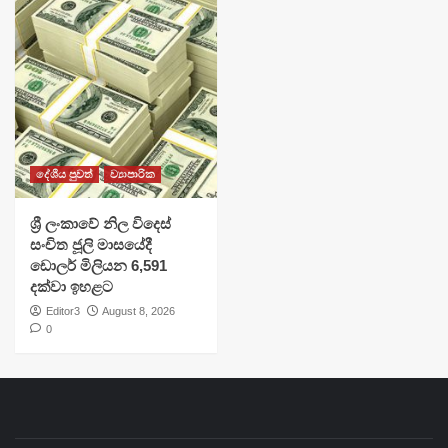
දේශීය පුවත්
ව්‍යාපාරික
ශ්‍රී ලංකාවේ නිල විදෙස්
සංචිත ජූලි මාසයේදී
ඩොලර් මිලියන 6,591
දක්වා ඉහළට
Editor3
August 8, 2026
0