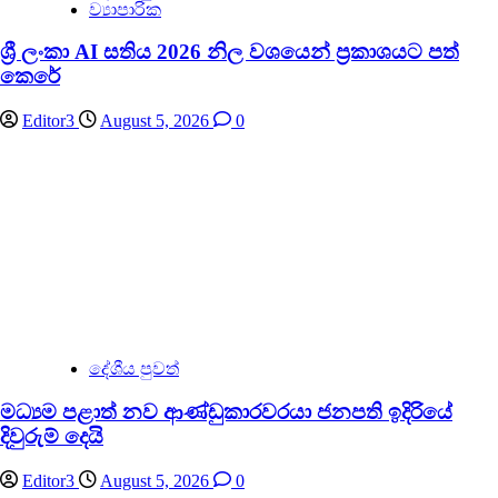
ව්‍යාපාරික
ශ්‍රී ලංකා AI සතිය 2026 නිල වශයෙන් ප්‍රකාශයට පත්
කෙරේ
Editor3
August 5, 2026
0
දේශීය පුවත්
මධ්‍යම පළාත් නව ආණ්ඩුකාරවරයා ජනපති ඉදිරියේ
දිවුරුම් දෙයි
Editor3
August 5, 2026
0