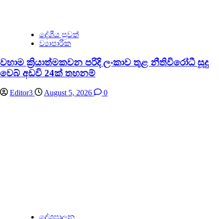
දේශීය පුවත්
ව්‍යාපාරික
වහාම ක්‍රියාත්මකවන පරිදි ලංකාව තුළ නීතිවිරෝධී සූදු
වෙබ් අඩවි 24ක් තහනම්
Editor3
August 5, 2026
0
දේශපාලන