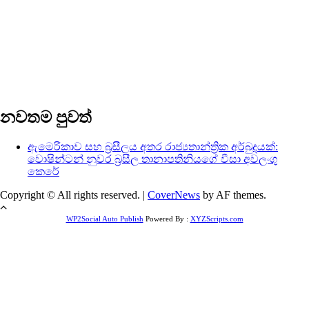
නවතම පුවත්
ඇමෙරිකාව සහ බ්‍රසීලය අතර රාජ්‍යතාන්ත්‍රික අර්බුදයක්:
වොෂින්ටන් නුවර බ්‍රසීල තානාපතිනියගේ වීසා අවලංගු
කෙරේ
Copyright © All rights reserved.
|
CoverNews
by AF themes.
WP2Social Auto Publish
Powered By :
XYZScripts.com