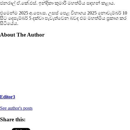
ජනරාල් ඒ.කේ.එස්. ඉන්දිකා කුමාරි මහත්මිය සඳහන් කළාය.
එමෙන්ම 2025 අ.පො.ස. උසස් පෙළ විභාගය 2025 නොවැම්බර් 10
සිට දෙසැම්බර් 5 දක්වා පැවැත්වෙන බවද එම මහත්මිය ප්‍රකාශ කර
සිටියේය.
About The Author
Editor3
See author's posts
Share this: