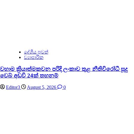
දේශීය පුවත්
ව්‍යාපාරික
වහාම ක්‍රියාත්මකවන පරිදි ලංකාව තුළ නීතිවිරෝධී සූදු
වෙබ් අඩවි 24ක් තහනම්
Editor3
August 5, 2026
0