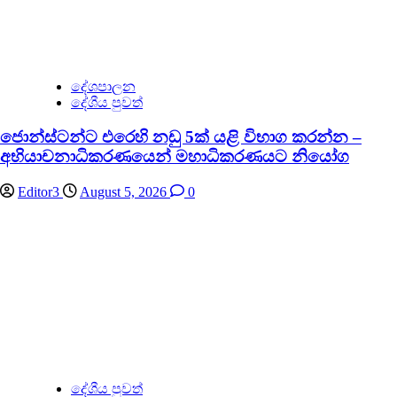
දේශපාලන
දේශීය පුවත්
ජොන්ස්ටන්ට එරෙහි නඩු 5ක් යළි විභාග කරන්න –
අභියාචනාධිකරණයෙන් මහාධිකරණයට නියෝග
Editor3
August 5, 2026
0
දේශීය පුවත්