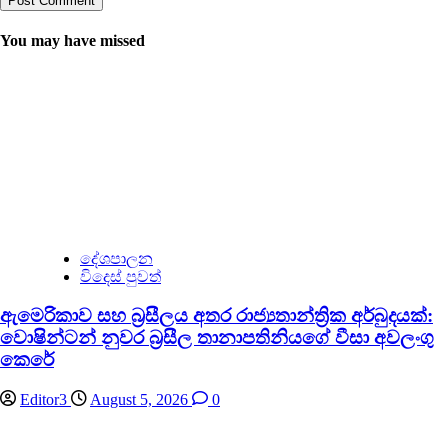
You may have missed
දේශපාලන
විදෙස් පුවත්
ඇමෙරිකාව සහ බ්‍රසීලය අතර රාජ්‍යතාන්ත්‍රික අර්බුදයක්:
වොෂින්ටන් නුවර බ්‍රසීල තානාපතිනියගේ වීසා අවලංගු
කෙරේ
Editor3
August 5, 2026
0