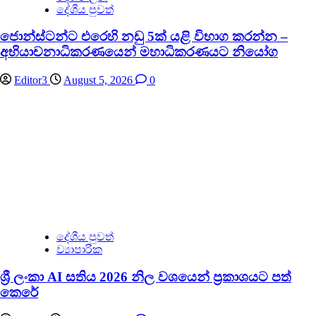
දේශීය පුවත්
ජොන්ස්ටන්ට එරෙහි නඩු 5ක් යළි විභාග කරන්න –
අභියාචනාධිකරණයෙන් මහාධිකරණයට නියෝග
Editor3
August 5, 2026
0
දේශීය පුවත්
ව්‍යාපාරික
ශ්‍රී ලංකා AI සතිය 2026 නිල වශයෙන් ප්‍රකාශයට පත්
කෙරේ