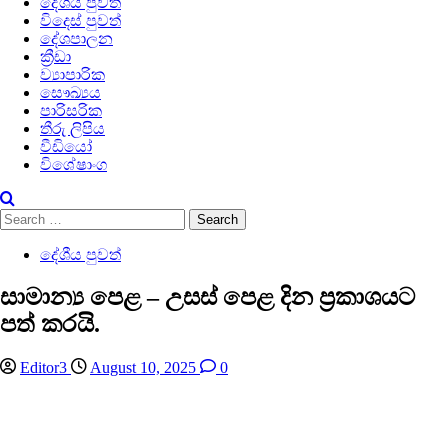
දේශීය පුවත්
විදෙස් පුවත්
දේශපාලන
ක්‍රීඩා
ව්‍යාපාරික
සෞඛ්‍යය
පාරිසරික
තීරු ලිපිය
වීඩියෝ
විශේෂාංග
Search
for:
දේශීය පුවත්
සාමාන්‍ය පෙළ – උසස් පෙළ දින ප්‍රකාශයට
පත් කරයි.
Editor3
August 10, 2025
0