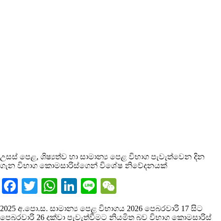
උසස් පෙළ, ශිෂ්‍යත්ව හා සාමාන්‍ය පෙළ විභාග පැවැත්වෙන දින
ගැන විභාග කොමසාරිස්ගෙන් විශේෂ නිවේදනයක්
Facebook
Twitter
WhatsApp
LinkedIn
Line
WeChat
2025 අ.පො.ස. සාමාන්‍ය පෙළ විභාගය 2026 පෙබරවාරි 17 සිට
පෙබරවාරි 26 දක්වා පැවැත්වීමට නියමිත බව විභාග කොමසාරිස්