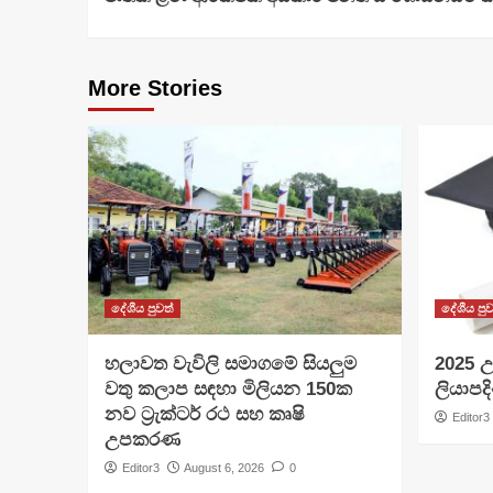
Reading
More Stories
දේශීය පුවත්
දේශීය පුව
හලාවත වැවිලි සමාගමේ සියලුම
​2025 උ
වතු කලාප සඳහා මිලියන 150ක
ලියාපදි
නව ට්‍රැක්ටර් රථ සහ කෘෂි
Editor3
උපකරණ
Editor3
August 6, 2026
0