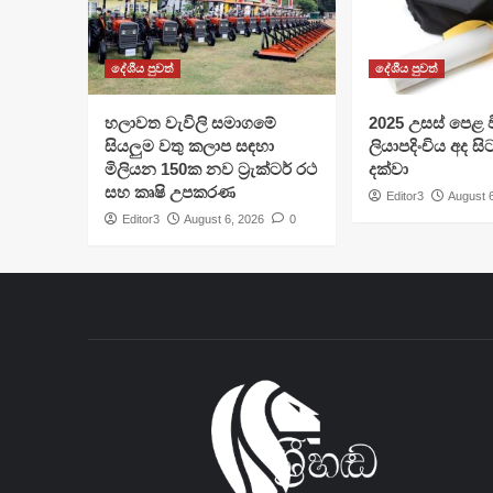
දේශීය පුවත්
දේශීය පුවත්
හලාවත වැවිලි සමාගමේ
​2025 උසස් පෙළ වි
සියලුම වතු කලාප සඳහා
ලියාපදිංචිය අද සි
මිලියන 150ක නව ට්‍රැක්ටර් රථ
දක්වා
සහ කෘෂි උපකරණ
Editor3
August 
Editor3
August 6, 2026
0