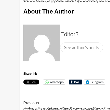
About The Author
Editor3
See author's posts
Share this:
WhatsApp
Telegram
Continue
Previous
ජාතික ළමා ආරක්ෂක අධිකාරි පනත සංශෝධනයට කැ