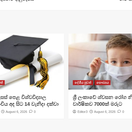
ත්
දේශීය පුවත්
සෞඛ්‍යය
සස් පෙළ විශ්වවිද්‍යාල
ශ්‍රී ලංකාවේ ශ්වසන රෝග න
ංචිය අද සිට 14 වැනිදා දක්වා
වාර්ෂිකව 7000ක් මරුට
August 6, 2026
0
Editor3
August 6, 2026
0