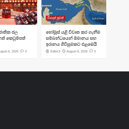
විදෙස් පුවත්
ජාතික ජල
හෝමූස් යළි විවෘත කර ගැනීම
ත් කෙටුම්පත්
සම්බන්ධයෙන් ඕමානය සහ
ඉරානය ගිවිසුමකට එළඹෙයි
ugust 6, 2026
0
Editor3
August 6, 2026
0