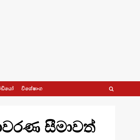
ීඩියෝ
විශේෂාංග
ණාවරණ සීමාවත්