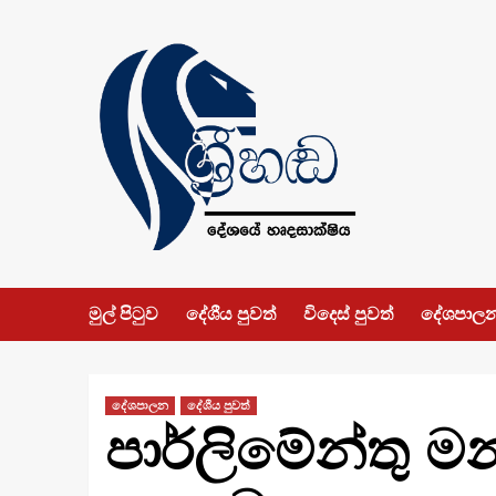
Skip
to
content
මුල් පිටුව
දේශීය පුවත්
විදෙස් පුවත්
දේශපාල
දේශපාලන
දේශීය පුවත්
පාර්ලිමේන්තු ම