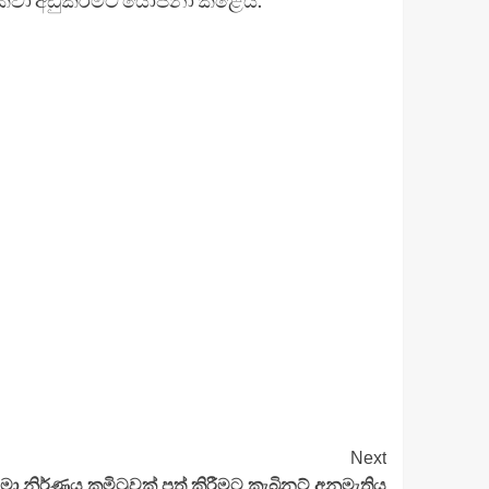
Next
මා නිර්ණය කමිටුවක් පත් කිරීමට කැබිනට් අනුමැතිය