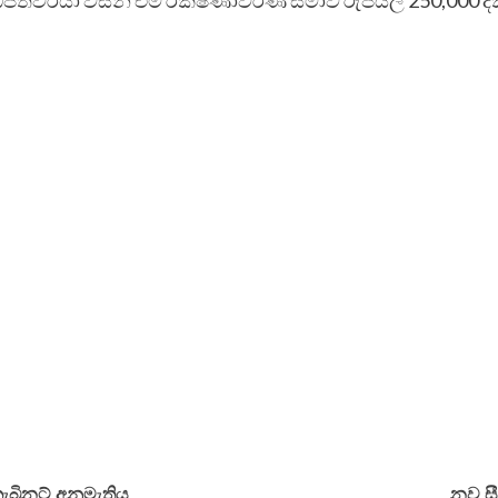
බිනට් අනුමැතිය
නව සී