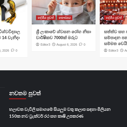
දේශීය පුවත්
සෞඛ්‍යය
දේශීය පුවත්
ශ්වවිද්‍යාල
ශ්‍රී ලංකාවේ ශ්වසන රෝග නිසා
සත්ත්ව සහ 
ට 14 වැනිදා
වාර්ෂිකව 7000ක් මරුට
සම්පාදන පන
සම්මත වෙයි
Editor3
August 6, 2026
0
6, 2026
0
Editor3
A
නවතම පුවත්
හලාවත වැවිලි සමාගමේ සියලුම වතු කලාප සඳහා මිලියන
150ක නව ට්‍රැක්ටර් රථ සහ කෘෂි උපකරණ