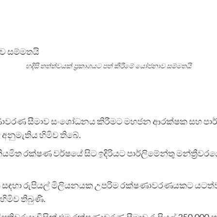
හදිසි තත්ත්වයක් ප්‍රකාශයට පත් කිරීමේ යෝජනාව සම්මතයි
රක්ෂණාවරණ සීමාව සංශෝධනය කිරීමට මහජන ආරක්ෂක සහ පාර්
නුමැතිය හිමිව තිබේ.
යමිත රක්ෂණ වර්ෂයේ සිට ඉදිරියට පාර්ලිමේන්තු මන්ත්‍රීව
ෂයක් සඳහා රුපියල් මිලියනයක උපරිම රක්ෂණාවරණයකට යටත්ව
ිමිව තිබුණි.
ිපතිවරයා විසින් එම රක්ෂණාවරණ සීමාව රුපියල් 250,000 