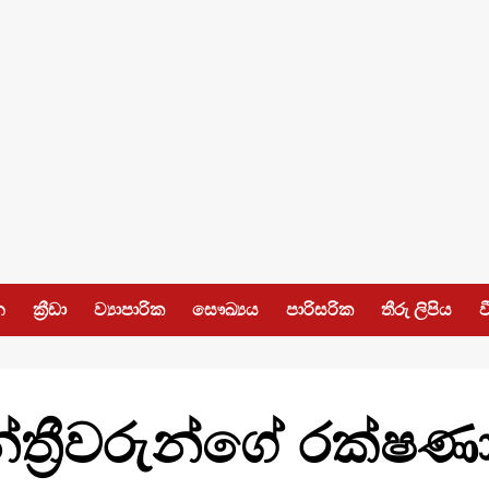
න
ක්‍රීඩා
ව්‍යාපාරික
සෞඛ්‍යය
පාරිසරික
තීරු ලිපිය
ව
න්ත්‍රීවරුන්ගේ රක්ෂ