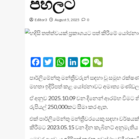
පහලට
Editor3
August 5, 2025
0
Facebook
Twitter
WhatsApp
LinkedIn
Line
WeChat
පාර්ලිමේන්තු මන්ත්‍රීවරුන් සඳහා වූ සමූහ 
මහතා ඉදිරිපත් කළ යෝජනාවට අමාත්‍ය මණ්ඩල අ
ඒ අනුව 2025.10.09 වන දිනෙන් ආරම්භ වීමට නි
රුපියල් 250,000කට සීමා කර ඇත.
එක් පාර්ලිමේන්තු මන්ත්‍රීවරයෙකු සඳහා වර්
කිරීමට 2023.05.15 වන දින කැබිනට් අනුමැතිය හ
මෙවර අයවැය ඉදිරිපත් කරන අවස්ථාවේදී ජනාධ