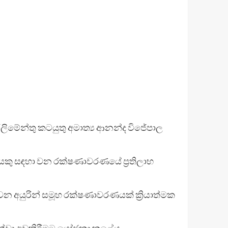
ලිමේන්තු කටයුතු අමාත්‍ය ආනන්ද විජේපාල
රයෙකු සඳහා වන රක්ෂණාවරණයේ ප්‍රතිලාභ
න අයුරින් සමූහ රක්ෂණාවරණයක් ක්‍රියාත්මක
දක්වා අඩුකිරීමට යෝජනා කළේය.