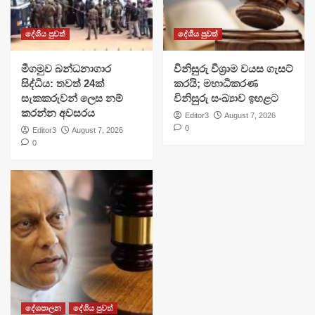
දේශීය පුවත්
දේශීය පුවත්
මීගමුව බන්ධනාගාර
විනිසුරු විශ්‍රාම වයස ගැසට්
සිද්ධිය: තවත් 24ක්
කරයි; මහාධිකරණ
සැකකරුවන් ලෙස නම්
විනිසුරු සංඛ්‍යාව ඉහළට
කරන්න අවසරය
Editor3
August 7, 2026
0
Editor3
August 7, 2026
0
දේශපාලන
දේශීය පුවත්