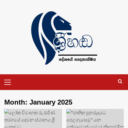
Skip
to
content
Primary
Menu
Month:
January 2025