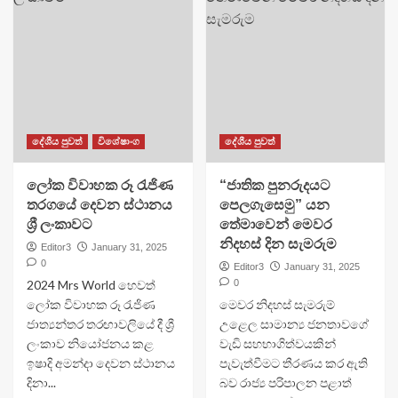
දේශීය පුවත්
විශේෂාංග
දේශීය පුවත්
ලෝක විවාහක රූ රැජිණ
“ජාතික පුනරුදයට
තරගයේ දෙවන ස්ථානය
පෙලගැසෙමු” යන
ශ්‍රී ලංකාවට
තේමාවෙන් මෙවර
නිදහස් දින සැමරුම
Editor3
January 31, 2025
0
Editor3
January 31, 2025
2024 Mrs World හෙවත්
0
ලෝක විවාහක රූ රැජිණ
මෙවර නිදහස් සැමරුම්
ජාත්‍යන්තර තරඟාවලියේ දී ශ්‍රී
උළෙල සාමාන්‍ය ජනතාවගේ
ලංකාව නියෝජනය කළ
වැඩි සහභාගිත්වයකින්
ඉෂාදි අමන්දා දෙවන ස්ථානය
පැවැත්වීමට තීරණය කර ඇති
දිනා...
බව රාජ්‍ය පරිපාලන පළාත්