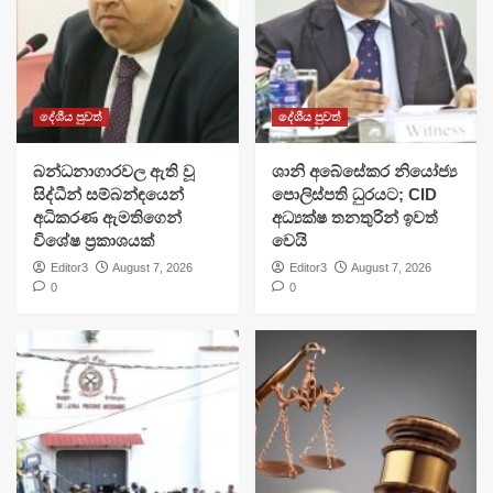
දේශීය පුවත්
දේශීය පුවත්
බන්ධනාගාරවල ඇති වූ
ශානි අබේසේකර නියෝජ්‍ය
සිද්ධීන් සම්බන්ඳයෙන්
පොලිස්පති ධුරයට; CID
අධිකරණ ඇමතිගෙන්
අධ්‍යක්ෂ තනතුරින් ඉවත්
විශේෂ ප්‍රකාශයක්
වෙයි
Editor3
August 7, 2026
Editor3
August 7, 2026
0
0