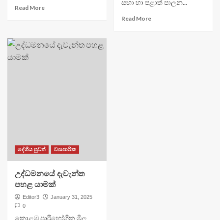
සභා හා පළාත් පාලන...
Read More
Read More
දේශීය පුවත්
ව්‍යාපාරික
උද්ධමනයේ දැවැන්ත
පහළ යාමක්
Editor3
January 31, 2025
0
කොළඹ පාරිභෝගික මිල