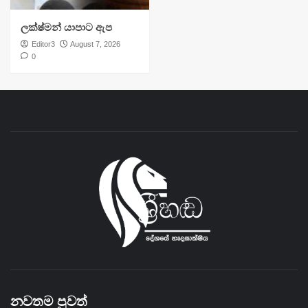
ලක්ෂ්මන් යාපාට ඇප
Editor3
August 7, 2026
0
නවතම පුවත්