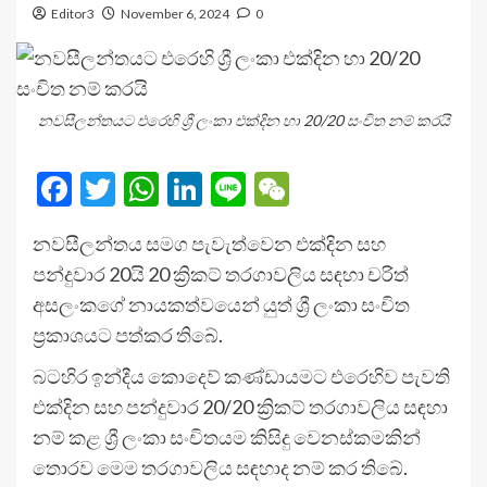
Editor3
November 6, 2024
0
නවසීලන්තයට එරෙහි ශ්‍රී ලංකා එක්දින හා 20/20 සංචිත නම් කරයි
Facebook
Twitter
WhatsApp
LinkedIn
Line
WeChat
නවසීලන්තය සමග පැවැත්වෙන එක්දින සහ
පන්දුවාර 20යි 20 ක්‍රිකට් තරගාවලිය සඳහා චරිත්
අසලංකගේ නායකත්වයෙන් යුත් ශ්‍රී ලංකා සංචිත
ප්‍රකාශයට පත්කර තිබේ.
බටහිර ඉන්දීය කොදෙව් කණ්ඩායමට එරෙහිව පැවති
එක්දින සහ පන්දුවාර 20/20 ක්‍රිකට් තරගාවලිය සඳහා
නම් කළ ශ්‍රී ලංකා සංචිතයම කිසිදු වෙනස්කමකින්
තොරව මෙම තරගාවලිය සඳහාද නම් කර තිබේ.