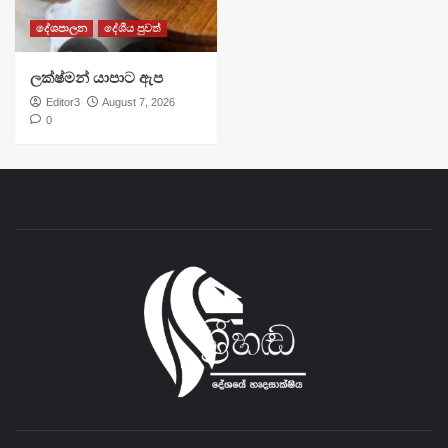
දේශපාලන
දේශීය පුවත්
ලක්ෂ්මන් යාපාට ඇප
Editor3
August 7, 2026
0