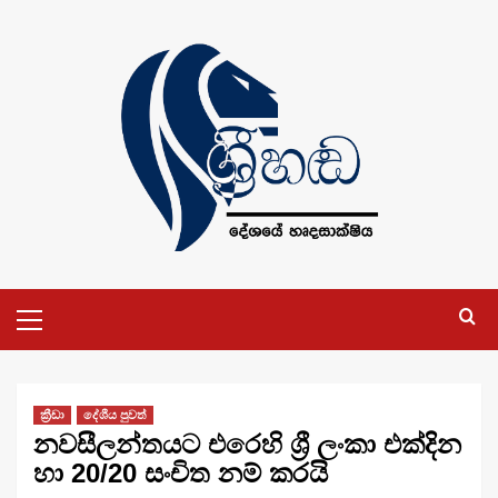
Skip
to
content
Primary
Menu
ක්‍රීඩා
දේශීය පුවත්
නවසීලන්තයට එරෙහි ශ්‍රී ලංකා එක්දින
හා 20/20 සංචිත නම් කරයි