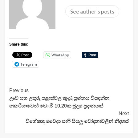
See author's posts
Share this:
WhatsApp
Telegram
Continue
Previous
ඌව සහ උතුරු පළාත්වල කුණු ප්‍රශ්නය විසඳන්න
Reading
කොරියාවෙන් ඩො.මි 10.20ක මූල්‍ය ප්‍රදානයක්
Next
විශේෂඥ වෛද්‍ය සාෆි සියලු චෝදනාවලින් නිදහස්