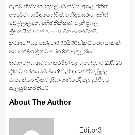
පැතුම් නිස්සංක, කුසල් මෙන්ඩිස්, කුසල් ජනිත්
පෙරේරා, කමිඳු මෙන්ඩිස්, වනිදු හසරංග, දුනිත්
වෙල්ලාලගේ, මහීෂ් තීක්ෂණ, වැනි ප්‍රබල
ක්‍රීඩකයින්ගෙන් මෙම සංචිත සමන්විතයි.
තරගාවලියට පන්දුවාර 20යි 20 ක්‍රිකට් තරග දෙකක්
සහ එක්දින ක්‍රිකට් තරග 3ක් ඇතුළත්ය.
තරගාවලිය ආරම්භ කරමින් පළමු පන්දුවාර 20යි 20
ක්‍රිකට් තරගය මේ මස 9 වැනිදා රන්ගිරි දඹුල්ල
ජාත්‍යන්තර ක්‍රිකට් ක්‍රීඩාංගණයේදී පැවැත්වීමට
සැලසුම් කර තිබේ.
About The Author
Editor3