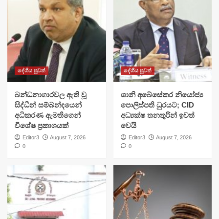
දේශීය පුවත්
දේශීය පුවත්
බන්ධනාගාරවල ඇති වූ
ශානි අබේසේකර නියෝජ්‍ය
සිද්ධීන් සම්බන්ඳයෙන්
පොලිස්පති ධුරයට; CID
අධිකරණ ඇමතිගෙන්
අධ්‍යක්ෂ තනතුරින් ඉවත්
විශේෂ ප්‍රකාශයක්
වෙයි
Editor3
August 7, 2026
Editor3
August 7, 2026
0
0