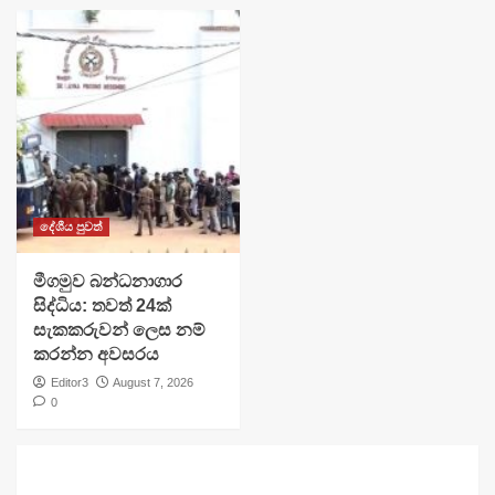
දේශීය පුවත්
මීගමුව බන්ධනාගාර
සිද්ධිය: තවත් 24ක්
සැකකරුවන් ලෙස නම්
කරන්න අවසරය
Editor3
August 7, 2026
0