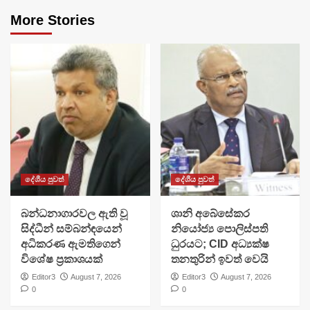
More Stories
දේශීය පුවත්
දේශීය පුවත්
බන්ධනාගාරවල ඇති වූ
ශානි අබේසේකර
සිද්ධීන් සම්බන්ඳයෙන්
නියෝජ්‍ය පොලිස්පති
අධිකරණ ඇමතිගෙන්
ධුරයට; CID අධ්‍යක්ෂ
විශේෂ ප්‍රකාශයක්
තනතුරින් ඉවත් වෙයි
Editor3
August 7, 2026
Editor3
August 7, 2026
0
0