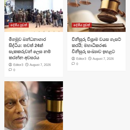
දේශීය පුවත්
දේශීය පුවත්
මීගමුව බන්ධනාගාර
විනිසුරු විශ්‍රාම වයස ගැසට්
සිද්ධිය: තවත් 24ක්
කරයි; මහාධිකරණ
සැකකරුවන් ලෙස නම්
විනිසුරු සංඛ්‍යාව ඉහළට
කරන්න අවසරය
Editor3
August 7, 2026
0
Editor3
August 7, 2026
0