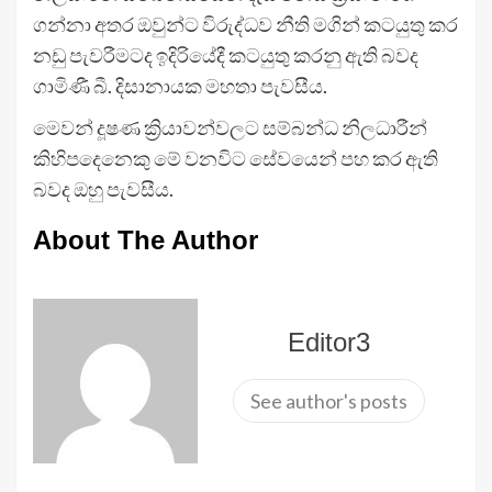
ගන්නා අතර ඔවුන්ට විරුද්ධව නීති මගින් කටයුතු කර
නඩු පැවරීමටද ඉදිරියේදී කටයුතු කරනු ඇති බවද
ගාමිණී බී. දිසානායක මහතා පැවසීය.
මෙවන් දූෂණ ක්‍රියාවන්වලට සම්බන්ධ නිලධාරීන්
කිහිපදෙනෙකු මේ වනවිට සේවයෙන් පහ කර ඇති
බවද ඔහු පැවසීය.
About The Author
Editor3
See author's posts