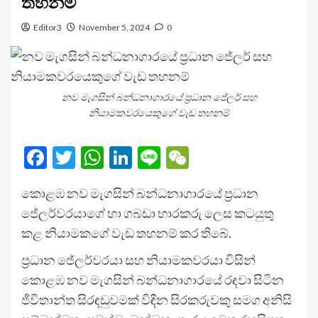
තහනම්
Editor3
November 5, 2024
0
නව මැගසින් බන්ධනාගාරයේ ප්‍රධාන ජේලර් සහ
නියාමකවරයෙකුගේ වැඩ තහනම්
Facebook
Twitter
WhatsApp
LinkedIn
Line
WeChat
කොළඹ නව මැගසින් බන්ධනාගාරයේ ප්‍රධාන
ජේලර්වරයාගේ හා ගබඩා භාරකරු ලෙස කටයුතු
කළ නියාමකගේ වැඩ තහනම් කර තිබේ.
ප්‍රධාන ජේලර්වරයා සහ නියාමකවරයා විසින්
කොළඹ නව මැගසින් බන්ධනාගාරයේ රඳවා සිටින
ජීවිතාන්ත සිරඳඩුවමක් විඳින සිරකරුවකු සමග අනිසි