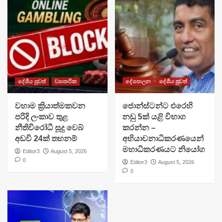
දේශීය පුවත්
ව්‍යාපාරික
දේශපාලන
දේශීය පුවත්
වහාම ක්‍රියාත්මකවන
ජොන්ස්ටන්ට එරෙහි
පරිදි ලංකාව තුළ
නඩු 5ක් යළි විභාග
නීතිවිරෝධී සූදු වෙබ්
කරන්න –
අඩවි 24ක් තහනම්
අභියාචනාධිකරණයෙන්
මහාධිකරණයට නියෝග
Editor3
August 5, 2026
0
Editor3
August 5, 2026
0