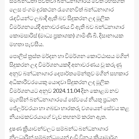
සම්බන්ධතා පවත්වා බන්ධනාගාරය වෙත රහසිගත
ලෙස ජංගම දුරකථන රැගෙනවිත් බන්ධනාගාර
රැඳවියන්ට ලබාදී ඇති බව සිදුකරන ලද මූලික
විමර්ශනයේදී අනාවරණය වී ඇති බව බන්ධනාගාර
කොමසාරිස් (මාධ්‍ය ප්‍රකාශක) ගාමිණී බී. දිසානායක
මහතා පැවසීය.
පොලිස් ත්‍රස්ත මර්දන හා විමර්ශන කොට්ඨාසය මගින්
සිදුකරන ලද විමර්ශනයකදී අනාවරණය වූ කරුණු
අනුව බන්ධනාගාර දෙපාර්තමේන්තුව මගින් සහකාර
අධිකාරීවරයෙකු යොදවා සිදුකරන ලද මූලික
විමර්ශනයට අනුව 2024.11.04 දින කොළඹ නව
මැගසින් බන්ධනාගාරයේ සේවයේ නියතු ප්‍රධාන
ජේලර්වරයා හා ගබඩා භාරකරු වශයෙන් සේවය කළ
නියාමකවරයාගේ වැඩ තහනම් කරන ඇත.
දූෂණ ක්‍රියාවන්වලට සම්බන්ධ බන්ධනාගාර
නිලධාරීන් සම්බන්ධයෙන් දැඩි විනය ක්‍රියාමාර්ග