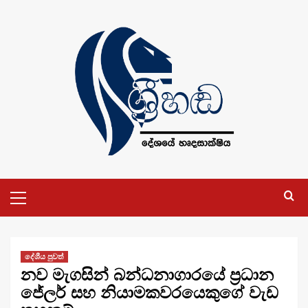
Skip
to
content
Primary
Menu
දේශීය පුවත්
නව මැගසින් බන්ධනාගාරයේ ප්‍රධාන
ජේලර් සහ නියාමකවරයෙකුගේ වැඩ