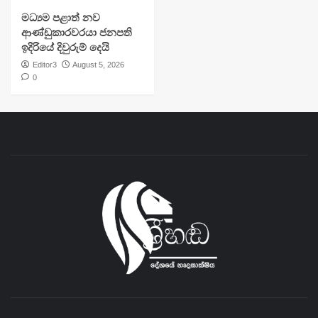
මධ්‍යම පළාත් නව
ආණ්ඩුකාරවරයා ජනපති
ඉදිරියේ දිවුරුම් දෙයි
Editor3
August 5, 2026
0