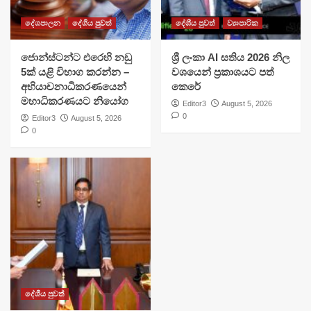
දේශපාලන
දේශීය පුවත්
දේශීය පුවත්
ව්‍යාපාරික
ජොන්ස්ටන්ට එරෙහි නඩු
ශ්‍රී ලංකා AI සතිය 2026 නිල
5ක් යළි විභාග කරන්න –
වශයෙන් ප්‍රකාශයට පත්
අභියාචනාධිකරණයෙන්
කෙරේ
මහාධිකරණයට නියෝග
Editor3
August 5, 2026
0
Editor3
August 5, 2026
0
දේශීය පුවත්