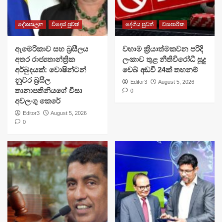
දේශපාලන
විදෙස් පුවත්
දේශීය පුවත්
ව්‍යාපාරික
ඇමෙරිකාව සහ බ්‍රසීලය
වහාම ක්‍රියාත්මකවන පරිදි
අතර රාජ්‍යතාන්ත්‍රික
ලංකාව තුළ නීතිවිරෝධී සූදු
අර්බුදයක්: වොෂින්ටන්
වෙබ් අඩවි 24ක් තහනම්
නුවර බ්‍රසීල
Editor3
August 5, 2026
තානාපතිනියගේ වීසා
0
අවලංගු කෙරේ
Editor3
August 5, 2026
0