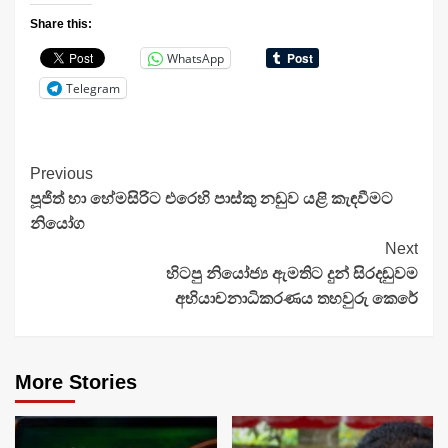
Share this:
WhatsApp
Telegram
Continue
Previous
පූජිත් හා හේමසිරිට එරෙහි පාස්කු නඩුව යළි කැඳවීමට
Reading
නියෝග
Next
හිටපු නියෝජ්‍ය ඇමතිට දුන් සිරදඬුවම
අභියාචනාධිකරණය තහවුරු කෙරේ
More Stories