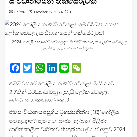
සංවිධානයෙන් තක්සේරුවක්
Editor3
October 12, 2024
0
2024 ගෝලීය භාණ්ඩ වෙළෙදාමේ වර්ධනය ගැන ලෝක වෙළෙඳ
සංවිධානයෙන් තක්සේරුවක්
Facebook
Twitter
WhatsApp
LinkedIn
Line
WeChat
මෙම වසරේ ගෝලීය භාණ්ඩ වෙළෙඳාම සියයට
2.7කින් වර්ධනය වනු ඇතැයි ලෝක වෙළෙඳ
සංවිධානය තක්සේරු කරයි.
එම සංවිධානය පසුගිය බ්‍රහස්පතින්දා (10)‘ගෝලීය
වෙළෙඳාමේ දැක්ම හා සංඛ්‍යාලේඛන’ පිළිබඳ
යාවත්කාලීන වාර්තාව නිකුත් කළේය. ඒ අනුව 2024