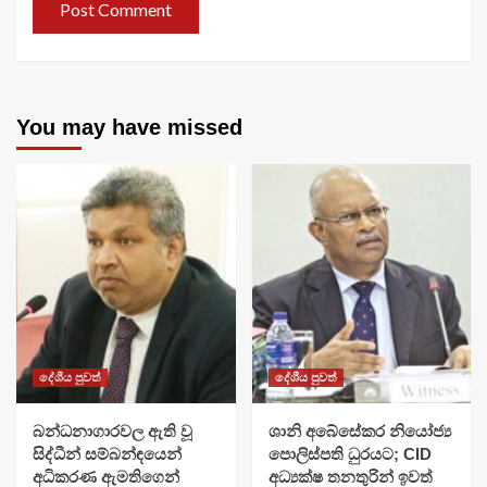
You may have missed
දේශීය පුවත්
දේශීය පුවත්
බන්ධනාගාරවල ඇති වූ
ශානි අබේසේකර නියෝජ්‍ය
සිද්ධීන් සම්බන්ඳයෙන්
පොලිස්පති ධුරයට; CID
අධිකරණ ඇමතිගෙන්
අධ්‍යක්ෂ තනතුරින් ඉවත්