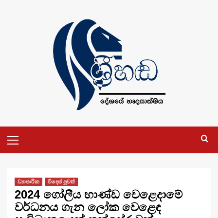
Skip
to
content
Primary
Menu
ව්‍යාපාරික
විදෙස් පුවත්
2024 ගෝලීය භාණ්ඩ වෙළෙදාමේ
වර්ධනය ගැන ලෝක වෙළෙඳ