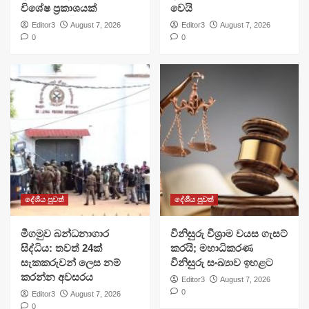
විශේෂ ප්‍රකාශයක්
වෙයි
Editor3
August 7, 2026
Editor3
August 7, 2026
0
0
දේශීය පුවත්
දේශීය පුවත්
මීගමුව බන්ධනාගාර
විනිසුරු විශ්‍රාම වයස ගැසට්
සිද්ධිය: තවත් 24ක්
කරයි; මහාධිකරණ
සැකකරුවන් ලෙස නම්
විනිසුරු සංඛ්‍යාව ඉහළට
කරන්න අවසරය
Editor3
August 7, 2026
0
Editor3
August 7, 2026
0