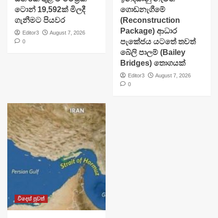
ටොන් 19,592ක් මිලදී
ගොඩනැගීමේ
ගැනීමට පියවර
(Reconstruction
Package) ආධාර
Editor3
August 7, 2026
පැකේජය යටතේ තවත්
0
බේලි පාලම් (Bailey
Bridges) තොගයක්
Editor3
August 7, 2026
0
විදෙස් පුවත්