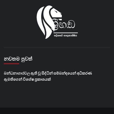
නවතම පුවත්
බන්ධනාගාරවල ඇති වූ සිද්ධීන් සම්බන්ඳයෙන් අධිකරණ
ඇමතිගෙන් විශේෂ ප්‍රකාශයක්