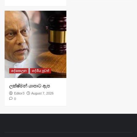
දේශපාලන
දේශීය පුවත්
ලක්ෂ්මන් යාපාට ඇප
Editor3
August 7, 2026
0