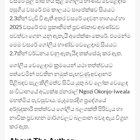
වසරේ මුල් මාස හය තුළ ගෝලීය භාණ්ඩ වෙළෙඳාම
පසුගිය වසරේ එම කාලයට සාපේක්ෂව සියයට
2.3කින් වැඩි වී ඇති අතර වසරේ දෙවන භාගයේ හා
2025 වසරේ එම ප්‍රකෘතිමත් ප්‍රවණතාව අඛණ්ඩව
පවත්වා ගෙන යනු ඇතැයි අපේක්ෂා කෙරේ. එමෙන්ම
මෙම වසරේ ගෝලීය භාණ්ඩ වෙළෙඳාම සියයට
2.7කින් වර්ධනය වනු ඇතැයිද තක්සේරු කර ඇත.
ගෝලීය වෙළෙඳාම ක්‍රමයෙන් යථා තත්ත්වයට
පත්වෙමින් පවතින නමුත් සැඟවුණු අවදානම්
පිළිබඳව සැලකිලිමත්ව සිටිය යුතු බව ලෝක වෙළෙඳ
සංවිධානයේ අධ්‍යක්ෂ ජනරාල් Ngozi Okonjo-Iweala
මහත්මිය පැවසුවාය. මැදපෙරදිග ප්‍රදේශයේ
අර්බුදකාරී තත්ත්වය ගෝලීය බලශක්ති පිරිවැය හා
නාවික ප්‍රවාහන මාර්ගවලට බලපාන බවද ඇය විග්‍රහ
කර ඇත.