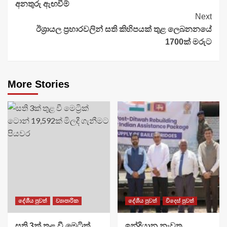
අනතුරු ඇඟවීම්
Next
ඊශ්‍රායල ප්‍රහාරවලින් සති කිහිපයක් තුළ ලෙබනනයේ
1700ක් මරුට
More Stories
දේශීය පුවත්
ව්‍යාපාරික
දේශීය පුවත්
විදෙස් පුවත්
සති 3ක් තුළ වී මෙට්‍රික්
ඉන්දියානු නැවත