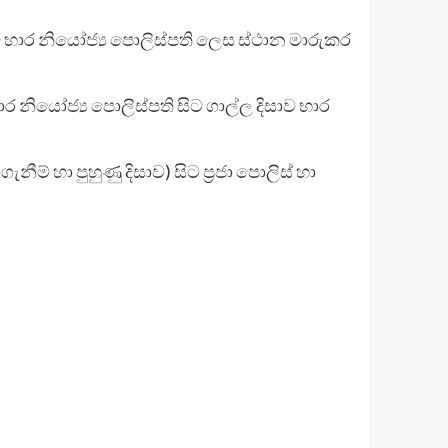
ිසාව භාර නියෝජ්‍ය පොලිස්පති ලෙස ස්ථාන මාරුකර
ාර නියෝජ්‍ය පොලිස්පති සිට ගාල්ල දිසාව භාර
ම් හා පුහුණු දිසාව) සිට ප්‍රජා පොලිස් හා