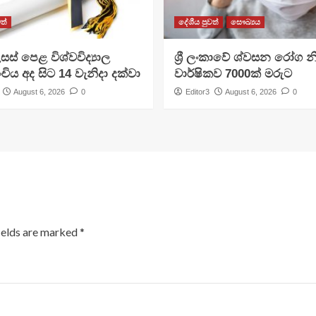
ත්
දේශීය පුවත්
සෞඛ්‍යය
සස් පෙළ විශ්වවිද්‍යාල
ශ්‍රී ලංකාවේ ශ්වසන රෝග න
ංචිය අද සිට 14 වැනිදා දක්වා
වාර්ෂිකව 7000ක් මරුට
August 6, 2026
0
Editor3
August 6, 2026
0
ields are marked
*