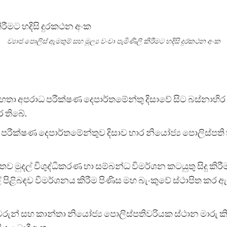
ව්‍යාජ පොලිස් ඇමතුම් සහ මූල්‍ය වංචා පැමිණිලි කිරීමට හදිසි දුරකථන අංක
 මහතා අපරාධ පරීක්ෂණ දෙපාර්තමේන්තු දිසාවේ සිට බස්නාහිර 
ර තිබේ.
ධ පරීක්ෂණ දෙපාර්තමේන්තුව දිසාව භාර නියෝජ්‍ය පොලිස්පති
ුදල් විශුද්ධිකරණ හා සම්බන්ධ විමර්ශන කටයුතු සිදු කිරීම 
 පිළිබඳව විමර්ශනය කිරීම පිණිස මහ බැංකුවේ ස්ථාපිත කර 
රුන් සහ කාන්තා නියෝජ්‍ය පොලිස්පතිවරියක ස්ථාන මාරු 