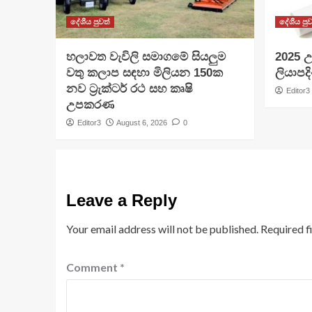
දේශීය පුවත්
දේශීය පුව
හලාවත වැවිලි සමාගමේ සියලුම
​2025 උ
වතු කලාප සඳහා මිලියන 150ක
ලියාපදි
නව ට්‍රැක්ටර් රථ සහ කෘෂි
Editor3
උපකරණ
Editor3
August 6, 2026
0
Leave a Reply
Your email address will not be published.
Required f
Comment
*