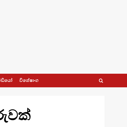
ීඩියෝ
විශේෂාංග
රුවක්