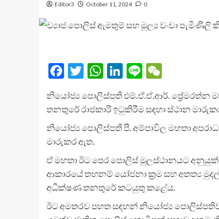
Editor3
October 11, 2024
0
Facebook
Twitter
WhatsApp
LinkedIn
Line
WeChat
නියෝජ්‍ය පොලිස්පති එම්.ඒ.ඒ.ආර්. ප්‍රේමරත්න
තනතුරේ රාජකාරි ඉටුකිරීම සඳහා ස්ථාන මාරුක
නියෝජ්‍ය පොලිස්පති පී. අම්පාවිල මහතා අපරා
මාරුකර ඇත.
ඒ මහතා ඊට පෙර පොලිස් මූලස්ථානයට අනුයුක්තව ම
ආකාරයේ තහනම් යෝජනා ක්‍රම සහ අතත්‍ය මුදල්
අධීක්ෂණ තනතුරේ කටයුතු කළේය.
ඊට අමතරව පහත සඳහන් නියෝජ්‍ය පොලිස්පතිව