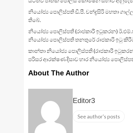
යටත්ව ජාතික පොලිස් කොමිෂන් සභාව අනුමැති
නියෝජ්‍ය පොලිස්පති ඩී.පී. චන්ද්‍රසිරි මහතා ග
තිබේ.
නියෝජ්‍ය පොලිස්පති (රාජකාරී ඉටුකරන) ඊ.එම්.ජ
නියෝජ්‍ය පොලිස්පති තනතුරේ රාජකාරි ඉටු කිර
කාන්තා නියෝජ්‍ය පොලිස්පති (රාජකාරී ඉටුකරන) 
පරිසර ආරක්ෂණ දිසාව භාර නියෝජ්‍ය පොලිස්පති
About The Author
Editor3
See author's posts