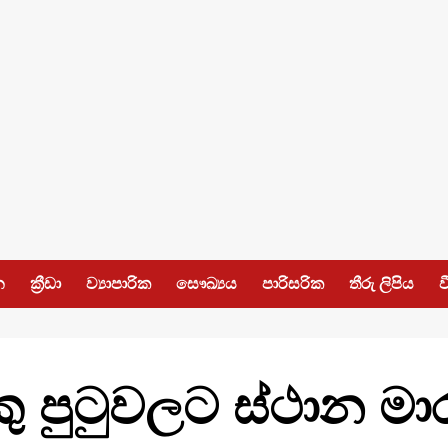
න
ක්‍රීඩා
ව්‍යාපාරික
සෞඛ්‍යය
පාරිසරික
තීරු ලිපිය
ව
 පුටුවලට ස්ථාන මා