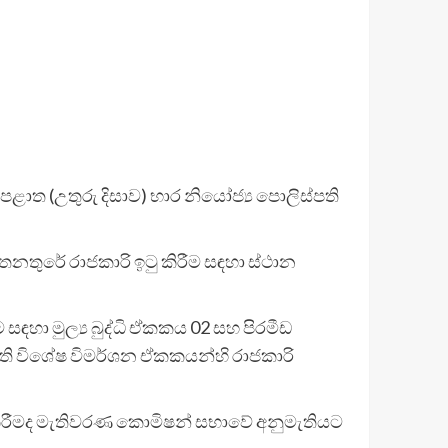
පළාත (උතුරු දිසාව) භාර නියෝජ්‍ය පොලිස්පති
 තනතුරේ රාජකාරි ඉටු කිරීම සඳහා ස්ථාන
සඳහා මුල්‍ය බුද්ධි ඒකකය 02 සහ පිරමීඩ
ඇති විශේෂ විමර්ශන ඒකකයන්හි රාජකාරි
කිරීමද මැතිවරණ කොමිෂන් සභාවේ අනුමැතියට