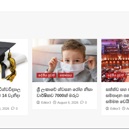
දේශීය පුවත්
සෞඛ්‍යය
දේශීය පුවත්
ශ්වවිද්‍යාල
ශ්‍රී ලංකාවේ ශ්වසන රෝග නිසා
සත්ත්ව සහ 
ට 14 වැනිදා
වාර්ෂිකව 7000ක් මරුට
සම්පාදන පන
සම්මත වෙයි
Editor3
August 6, 2026
0
6, 2026
0
Editor3
A