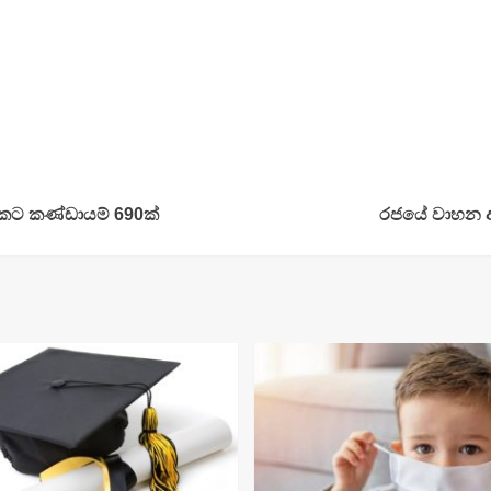
2කට කණ්ඩායම් 690ක්
රජයේ වාහන අව