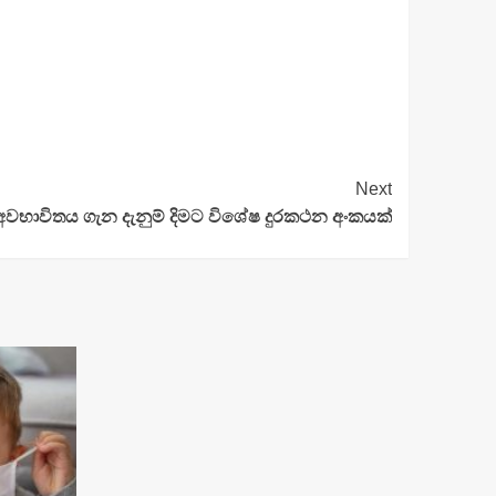
Next
භාවිතය ගැන දැනුම් දිමට විශේෂ දුරකථන අංකයක්