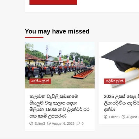
You may have missed
දේශීය පුවත්
දේශීය පුවත්
හලාවත වැවිලි සමාගමේ
​2025 උසස් පෙළ වි
සියලුම වතු කලාප සඳහා
ලියාපදිංචිය අද සි
මිලියන 150ක නව ට්‍රැක්ටර් රථ
දක්වා
සහ කෘෂි උපකරණ
Editor3
August 
Editor3
August 6, 2026
0