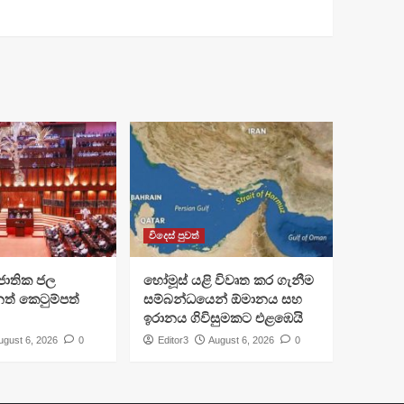
විදෙස් පුවත්
ජාතික ජල
හෝමූස් යළි විවෘත කර ගැනීම
ත් කෙටුම්පත්
සම්බන්ධයෙන් ඕමානය සහ
ඉරානය ගිවිසුමකට එළඹෙයි
ugust 6, 2026
0
Editor3
August 6, 2026
0