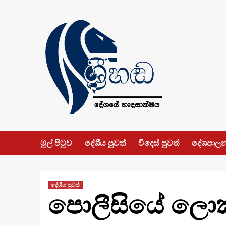
Skip
to
content
මුල් පිටුව
දේශීය පුවත්
විදෙස් පුවත්
දේශපාල
දේශීය පුවත්
පොලීසියේ ලොකු