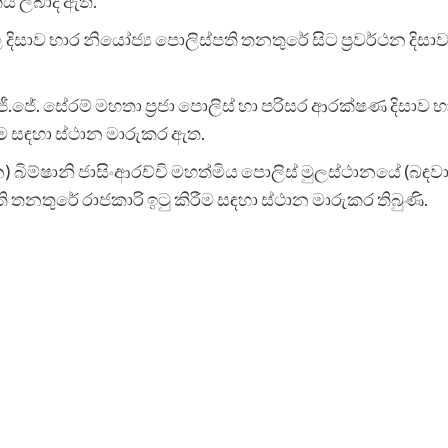
ය ලබාදී ඇත.
ාල්ල දිසාව භාර නියෝජ්‍ය පොලිස්පති තනතුරේ සිට ප්‍රවර්ථන ද
ී.ජේ. සේරම් මහතා ප්‍රජා පොලිස් හා පරිසර ආරක්ෂණ දිසාව භ
ීම සඳහා ස්ථාන මාරුකර ඇත.
බිම්ෂානි ජාසිංආරච්චි මහත්මිය පොලිස් මුලස්ථානයේ (බඳවාගැනී
 තනතුරේ රාජකාරි ඉටු කිරීම සඳහා ස්ථාන මාරුකර තිබුණි.