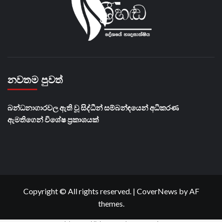
නවතම පුවත්
බන්ධනාගාරවල ඇති වූ සිද්ධීන් සම්බන්ඳයෙන් අධිකරණ
ඇමතිගෙන් විශේෂ ප්‍රකාශයක්
Copyright © All rights reserved.
|
CoverNews
by AF
themes.