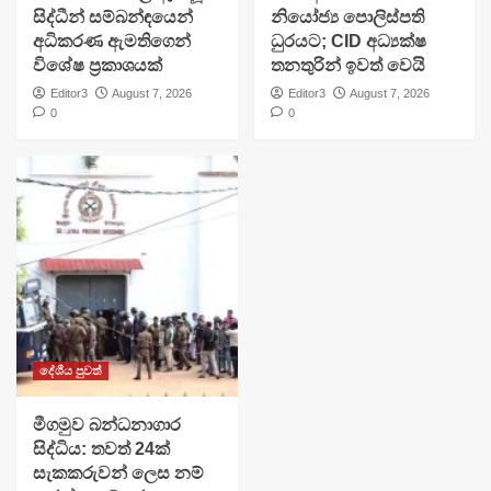
සිද්ධීන් සම්බන්ඳයෙන්
නියෝජ්‍ය පොලිස්පති
අධිකරණ ඇමතිගෙන්
ධුරයට; CID අධ්‍යක්ෂ
විශේෂ ප්‍රකාශයක්
තනතුරින් ඉවත් වෙයි
Editor3
August 7, 2026
Editor3
August 7, 2026
0
0
දේශීය පුවත්
මීගමුව බන්ධනාගාර
සිද්ධිය: තවත් 24ක්
සැකකරුවන් ලෙස නම්