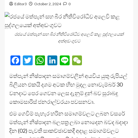
Editor3
October 2, 2024
0
රජයේ මත්පැන් සහ බීර නීතිවිරෝධීව අලෙවි කළ පුද්ගලයෙක්
අත්අඩංගුවට
Facebook
Twitter
WhatsApp
LinkedIn
Line
WeChat
මත්පැන් නිෂ්පාදන සමාගම්වලින් අයවිය යුතු රුපියල්
බිලියන එකයි දශම අටක හිඟ මුදල නොවැම්බර් 30
වනදාට පෙර ගෙවන ලෙස දැනුම් දුන් බව සුරාබදු
කොමසාරිස් ජනරාල්වරයා පවසනවා.
එම ගෙවීම් පැහැර හරින සමාගම්වලට ලබන වසරේ
මත්පැන් නිෂ්පාදන බලපත්‍ර ලබා නොදෙන බවද බදාදා
දින (02) පැවති සාකච්ඡාවකදී අදාළ සමාගම්වලට