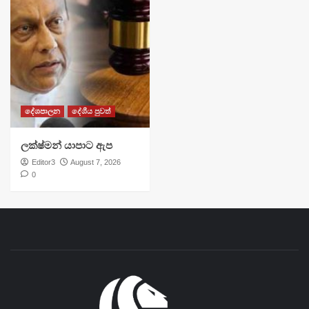
දේශපාලන
දේශීය පුවත්
ලක්ෂ්මන් යාපාට ඇප
Editor3
August 7, 2026
0