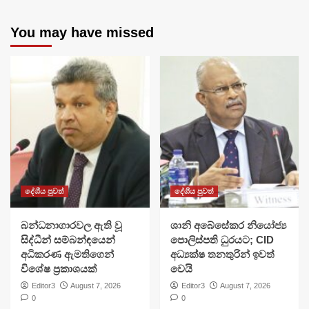
You may have missed
දේශීය පුවත්
දේශීය පුවත්
බන්ධනාගාරවල ඇති වූ
ශානි අබේසේකර නියෝජ්‍ය
සිද්ධීන් සම්බන්ඳයෙන්
පොලිස්පති ධුරයට; CID
අධිකරණ ඇමතිගෙන්
අධ්‍යක්ෂ තනතුරින් ඉවත්
විශේෂ ප්‍රකාශයක්
වෙයි
Editor3
August 7, 2026
Editor3
August 7, 2026
0
0