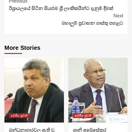
Continue
Previous
ඊශ්‍රායලයේ සිටින සියළුම ශ්‍රී ලාංකිකයින්ට දැනුම් දීමක්
Reading
Next
බහාලුම් ප්‍රවාහන ගාස්තු පහළට
More Stories
දේශීය පුවත්
දේශීය පුවත්
බන්ධනාගාරවල ඇති වූ
ශානි අබේසේකර