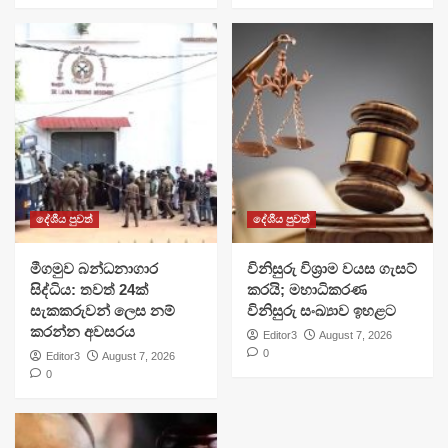
දේශීය පුවත්
දේශීය පුවත්
මීගමුව බන්ධනාගාර
විනිසුරු විශ්‍රාම වයස ගැසට්
සිද්ධිය: තවත් 24ක්
කරයි; මහාධිකරණ
සැකකරුවන් ලෙස නම්
විනිසුරු සංඛ්‍යාව ඉහළට
කරන්න අවසරය
Editor3
August 7, 2026
0
Editor3
August 7, 2026
0