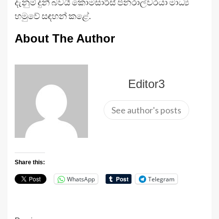
දැනුම් දුන් බවයි කොමසාරිස් ජනරාල්වරයා මාධ්‍ය
හමුවේ සඳහන් කළේ.
About The Author
Editor3
See author's posts
Share this:
WhatsApp
Telegram