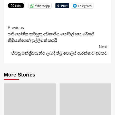
WhatsApp
Telegram
Continue
Previous
පාරිභෝගික කටයුතු අධිකාරිය හෝටල් සහ බේකරි
Reading
හිමියන්ගෙන් ඉල්ලීමක් කරයි
Next
හිටපු මන්ත්‍රීවරුන්ට ලබාදී තිබූ පොලිස් ආරක්ෂාව ඉවතට
More Stories