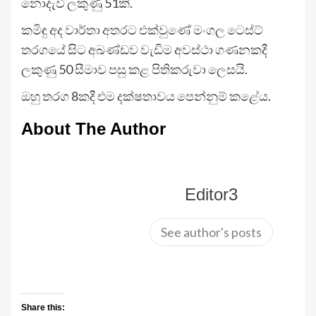
නොදැවී ලකුණු 51කි.
කමිඳු අද වාර්තා අතරට එක්වුණේ මංගල ටෙස්ට්
තරගයේ සිට අඛණ්ඩව වැඩිම අවස්ථා ගණනකදී
ලකුණු 50 සීමාව පසු කළ පිතිකරුවා ලෙසයි.
ඔහු තරග 8කදී එම දක්ෂතාවය පෙන්නුම් කළේය.
About The Author
Editor3
See author's posts
Share this: