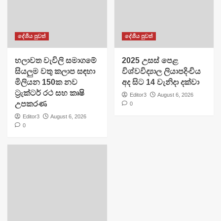
දේශීය පුවත්
දේශීය පුවත්
හලාවත වැවිලි සමාගමේ
​2025 උසස් පෙළ
සියලුම වතු කලාප සඳහා
විශ්වවිද්‍යාල ලියාපදිංචිය
මිලියන 150ක නව
අද සිට 14 වැනිදා දක්වා
ට්‍රැක්ටර් රථ සහ කෘෂි
Editor3
August 6, 2026
උපකරණ
0
Editor3
August 6, 2026
0