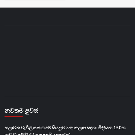
නවතම පුවත්
හලාවත වැවිලි සමාගමේ සියලුම වතු කලාප සඳහා මිලියන 150ක
නව ට්‍රැක්ටර් රථ සහ කෘෂි උපකරණ