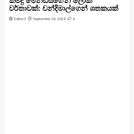
කමිදු මෙන්ඩිස්ගේන් ලෝක
වර්තාවක්: චන්දිමාල්ගෙන් ශතකයක්
Editor3
September 26, 2024
0