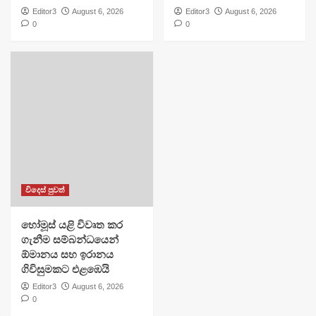
Editor3
August 6, 2026
Editor3
August 6, 2026
0
0
විදෙස් පුවත්
හෝමූස් යළි විවෘත කර
ගැනීම සම්බන්ධයෙන්
ඕමානය සහ ඉරානය
ගිවිසුමකට එළඹෙයි
Editor3
August 6, 2026
0