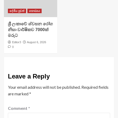
දේශීය පුවත්
සෞඛ්‍යය
ශ්‍රී ලංකාවේ ශ්වසන රෝග
නිසා වාර්ෂිකව 7000ක්
මරුට
Editor3
August 6, 2026
0
Leave a Reply
Your email address will not be published.
Required fields
are marked
*
Comment
*