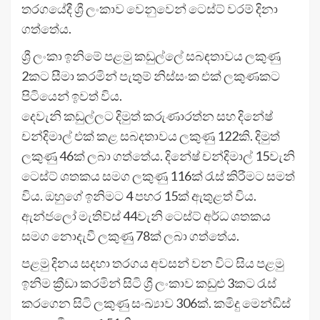
තරගයේදී ශ්‍රී ලංකාව වෙනුවෙන් ටෙස්ට් වරම් දිනා
ගත්තේය.
ශ්‍රී ලංකා ඉනිමේ පළමු කඩුල්ලේ සබඳතාවය ලකුණු
2කට සීමා කරමින් පැතුම් නිස්සංක එක් ලකුණකට
පිටියෙන් ඉවත් විය.
දෙවැනි කඩුල්ලට දිමුත් කරුණාරත්න සහ දිනේෂ්
චන්දිමාල් එක් කළ සබදතාවය ලකුණු 122කි. දිමුත්
ලකුණු 46ක් ලබා ගත්තේය. දිනේෂ් චන්දිමාල් 15වැනි
ටෙස්ට් ශතකය සමග ලකුණු 116ක් රැස් කිරීමට සමත්
විය. ඔහුගේ ඉනිමට 4 පහර 15ක් ඇතුළත් විය.
ඇන්ජලෝ මැතිව්ස් 44වැනි ටෙස්ට් අර්ධ ශතකය
සමග නොදැවී ලකුණු 78ක් ලබා ගත්තේය.
පළමු දිනය සදහා තරගය අවසන් වන විට සිය පළමු
ඉනිම ක්‍රීඩා කරමින් සිටි ශ්‍රී ලංකාව කඩුළු 3කට රැස්
කරගෙන සිටි ලකුණු සංඛ්‍යාව 306ක්. කමිදු මෙන්ඩිස්