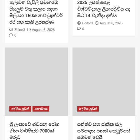
හලාවත වැවිලි සමාගමේ
​2025 උසස් පෙළ
සියලුම වතු කලාප සඳහා
විශ්වවිද්‍යාල ලියාපදිංචිය අද
මිලියන 150ක නව ට්‍රැක්ටර්
සිට 14 වැනිදා දක්වා
රථ සහ කෘෂි උපකරණ
Editor3
August 6, 2026
0
Editor3
August 6, 2026
0
දේශීය පුවත්
සෞඛ්‍යය
දේශීය පුවත්
ශ්‍රී ලංකාවේ ශ්වසන රෝග
සත්ත්ව සහ ජාතික ජල
නිසා වාර්ෂිකව 7000ක්
සම්පාදන පනත් කෙටුම්පත්
මරුට
සම්මත වෙයි