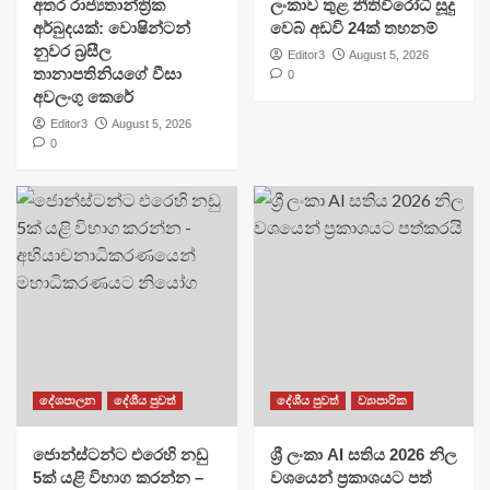
අතර රාජ්‍යතාන්ත්‍රික
ලංකාව තුළ නීතිවිරෝධී සූදු
අර්බුදයක්: වොෂින්ටන්
වෙබ් අඩවි 24ක් තහනම්
නුවර බ්‍රසීල
Editor3
August 5, 2026
තානාපතිනියගේ වීසා
0
අවලංගු කෙරේ
Editor3
August 5, 2026
0
දේශපාලන
දේශීය පුවත්
දේශීය පුවත්
ව්‍යාපාරික
ජොන්ස්ටන්ට එරෙහි නඩු
ශ්‍රී ලංකා AI සතිය 2026 නිල
5ක් යළි විභාග කරන්න –
වශයෙන් ප්‍රකාශයට පත්