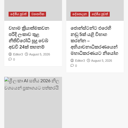
දේශීය පුවත්
ව්‍යාපාරික
දේශපාලන
දේශීය පුවත්
වහාම ක්‍රියාත්මකවන
ජොන්ස්ටන්ට එරෙහි
පරිදි ලංකාව තුළ
නඩු 5ක් යළි විභාග
නීතිවිරෝධී සූදු වෙබ්
කරන්න –
අඩවි 24ක් තහනම්
අභියාචනාධිකරණයෙන්
මහාධිකරණයට නියෝග
Editor3
August 5, 2026
0
Editor3
August 5, 2026
0