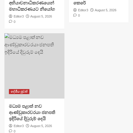
අභියාචනාධිකරණයෙන්
කෙරේ
මහාධිකරණයට නියෝග
Editor3
August 5, 2026
0
Editor3
August 5, 2026
0
දේශීය පුවත්
මධ්‍යම පළාත් නව
ආණ්ඩුකාරවරයා ජනපති
ඉදිරියේ දිවුරුම් දෙයි
Editor3
August 5, 2026
0