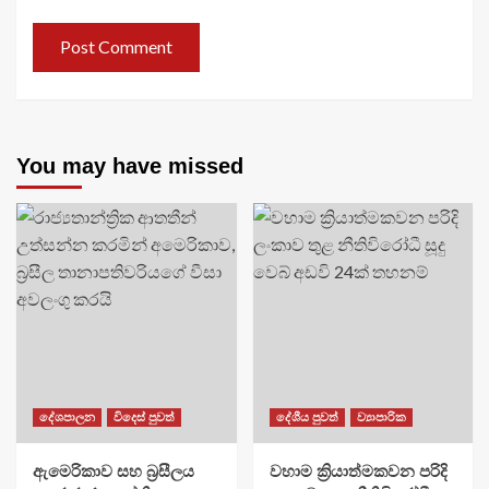
You may have missed
දේශපාලන
විදෙස් පුවත්
දේශීය පුවත්
ව්‍යාපාරික
ඇමෙරිකාව සහ බ්‍රසීලය
වහාම ක්‍රියාත්මකවන පරිදි