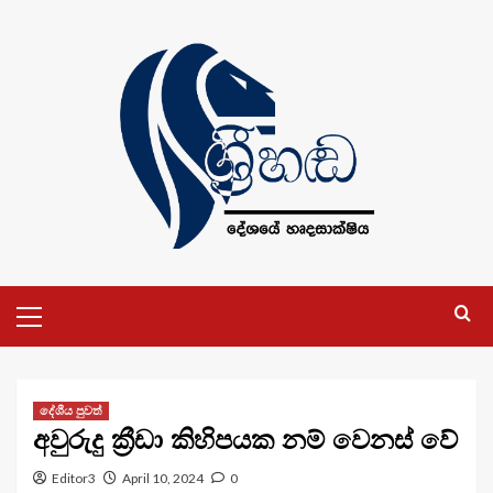
Skip
to
content
Primary
Menu
දේශීය පුවත්
අවුරුදු ක්‍රීඩා කිහිපයක නම් වෙනස් වේ
Editor3
April 10, 2024
0