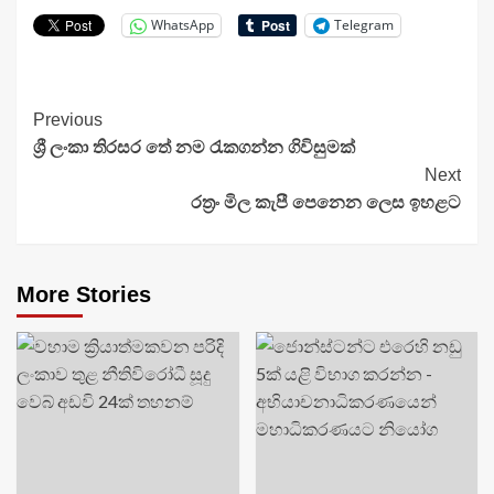
WhatsApp
Telegram
Continue
Previous
ශ්‍රී ලංකා තිරසර තේ නම රැකගන්න ගිවිසුමක්
Reading
Next
රත්‍රං මිල කැපී පෙනෙන ලෙස ඉහළට
More Stories