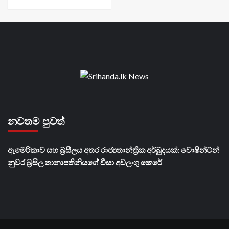
නවතම පුවත්
ඇමෙරිකාව සහ බ්‍රසීලය අතර රාජ්‍යතාන්ත්‍රික අර්බුදයක්: වොෂින්ටන්
නුවර බ්‍රසීල තානාපතිනියගේ වීසා අවලංගු කෙරේ