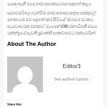
යොදා ඇති බවද රාජ්‍ය අමාත්‍යවරයා සඳහන් කළා.
සමාජ සවිබලගැන්වීම් රාජ්‍ය අමාත්‍ය අනුප පස්කුවල්
මහතා මේ බව සඳහන් කර සිටියේ ‘ස්ථාවර රටකට
සැවොම එක මඟකට’ මැයෙන් (08) ජනාධිපති මාධ්‍ය
කේන්ද්‍රයේ පැවති ප්‍රවෘත්ති සාකච්ඡාවට එක්වෙමින්.
About The Author
Editor3
See author's posts
Share this: