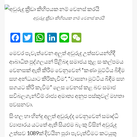
අවුරුදු ක්‍රීඩා කිහිපයක නම් වෙනස් කරයි
Facebook
Twitter
WhatsApp
LinkedIn
Line
WeChat
මෙවර පැවැත්වෙන අලුත් අවුරුදු උත්සවයන්හිදී
ආබාධිත පුද්ගලයන් පිළිබඳ සමාජය තුළ සංකල්පමය
වෙනසක් ඇති කිරීම වෙනුවෙන් “කණා මුට්ටිය බිඳීම
සහ අන්ධයාට කිරිකැවීම”, “වාසනා මුට්ටිය බිඳීම සහ
සගයට කිරි කැවීම” ලෙස වෙනස් කළ බව සමාජ
සවිබලගැන්වීම් රාජ්‍ය අමාත්‍ය අනුප පස්කුවල් මහතා
පවසනවා.
සිංහල හා හින්දු අලුත් අවුරුද්ද වෙනුවෙන් සමෘද්ධි
ව්‍යාපාරය යටතේ ඇති සියළුම බැංකු විසින් අවුරුදු
උත්සව 1089ක් දිවයින පුරා පැවැත්වීමට කටයුතු