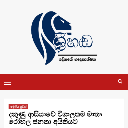
Skip
to
content
Primary
Menu
දේශීය පුවත්
දකුණු ආසියාවේ විශාලතම මාතෘ
රෝහල ජනතා අයිතියට