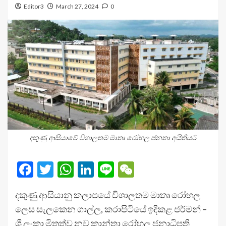
Editor3
March 27, 2024
0
දකුණු ආසියාවේ විශාලතම මාතෘ රෝහල ජනතා අයිතියට
Facebook
Twitter
WhatsApp
LinkedIn
Line
WeChat
දකුණු ආසියානු කලාපයේ විශාලතම මාතෘ රෝහල
ලෙස සැලකෙන ගාල්ල, කරාපිටියේ ඉදිකළ ජර්මන් –
ශ්‍රී ලංකා මිත්‍රත්ව නව කාන්තා රෝහල ජනාධිපති