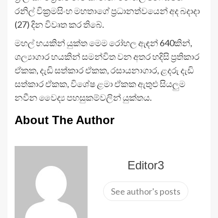
රනිල් වික්‍රමසිංහ මහතාගේ ප්‍රධානත්වයෙන් අද බදාදා
(27) දින විවෘත කර තිබේ.
මහල් හයකින් යුක්ත මෙම රෝහල ඇඳන් 640කින්,
ශල්‍යාගාර හයකින් සමන්විත වන අතර හදිසි ප්‍රතිකාර
ඒකක, දැඩි සත්කාර ඒකක, රසායනාගාර, ළදරු දැඩි
සත්කාර ඒකක, විශේෂ ළමා ඒකක ඇතුළු සියලුම
නවීන වෛද්‍ය පහසුකම්වලින් යුක්තය.
About The Author
Editor3
See author's posts