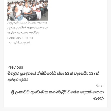
බහුකාර්ය සංවර්ධන සහයක
පුහුණුලාභීන් 93කට සෞඛ්‍ය
කාර්ය සහයක පත්වීම්
February 1, 2024
In "දේශීය පුවත්"
Continue
Previous
මීගමුව ප්‍රදේශයේ නීතිවිරෝධි ස්පා 53ක් වැසෙයි; 137ක්
Reading
අත්අඩංගුවට
Next
ශ්‍රී ලංකාවට ආවේණික කණාමැදිරි වි⁣ශේෂ දෙකක් සොයා
ගැනේ