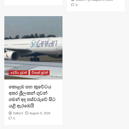
0
දේශීය පුවත්
විදෙස් පුවත්
​කොළඹ සහ කුවේටය
අතර ශ්‍රීලංකන් ගුවන්
ගමන් අද පස්වරුවේ සිට
යළි ඇරඹෙයි
Editor3
August 8, 2026
0