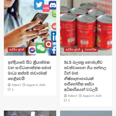
දේශීය පුවත්
දේශීය පුවත්
ව්‍යාපාරික
​ඉන්දියාවේ සිට ක්‍රියාත්මක
SLS බලපත්‍ර නොමැතිව
වන සංවිධානාත්මක සමාජ
පවත්වාගෙන ගිය පන්නල
මාධ්‍ය කප්පම් ජාවාරමක්
ටින් මාළු
හෙළිවෙයි
නිෂ්පාදනාගාරයක්
පාරිභෝගික සේවා
Editor3
August 8, 2026
අධිකාරියෙන් වටලයි
0
Editor3
August 8, 2026
0