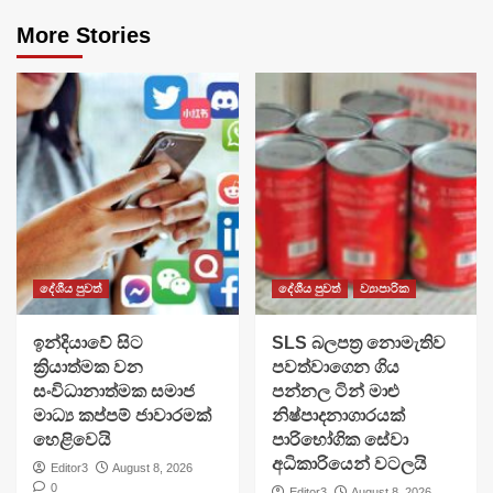
More Stories
දේශීය පුවත්
දේශීය පුවත්
ව්‍යාපාරික
​ඉන්දියාවේ සිට
SLS බලපත්‍ර නොමැතිව
ක්‍රියාත්මක වන
පවත්වාගෙන ගිය
සංවිධානාත්මක සමාජ
පන්නල ටින් මාළු
මාධ්‍ය කප්පම් ජාවාරමක්
නිෂ්පාදනාගාරයක්
හෙළිවෙයි
පාරිභෝගික සේවා
අධිකාරියෙන් වටලයි
Editor3
August 8, 2026
0
Editor3
August 8, 2026