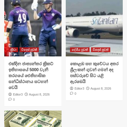
ක්‍රීඩා
විදෙස් පුවත්
දේශීය පුවත්
විදෙස් පුවත්
එක්දින ජාත්‍යන්තර ක්‍රිකට්
​කොළඹ සහ කුවේටය අතර
ඉතිහාසයේ 5000 වැනි
ශ්‍රීලංකන් ගුවන් ගමන් අද
තරගයේ ඓතිහාසික
පස්වරුවේ සිට යළි
සන්ධිස්ථානය සටහන්
ඇරඹෙයි
වෙයි
Editor3
August 8, 2026
0
Editor3
August 8, 2026
0