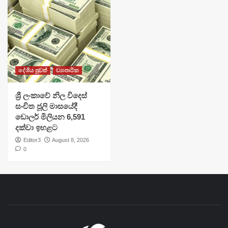
දේශීය පුවත්
ව්‍යාපාරික
ශ්‍රී ලංකාවේ නිල විදෙස්
සංචිත ජූලි මාසයේදී
ඩොලර් මිලියන 6,591
දක්වා ඉහළට
Editor3
August 8, 2026
0