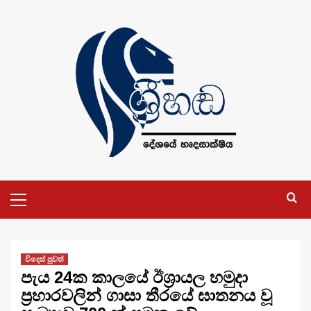
Skip
to
content
Primary
Menu
විදෙස් පුවත්
පැය 24ක කාලයේ ඊශ්‍රායල හමුදා
ප්‍රහාරවලින් ගාසා තීරයේ ඝාතනය වූ