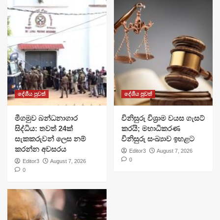
දේශීය පුවත්
දේශීය පුවත්
මීගමුව බන්ධනාගාර
විනිසුරු විශ්‍රාම වයස ගැසට්
සිද්ධිය: තවත් 24ක්
කරයි; මහාධිකරණ
සැකකරුවන් ලෙස නම්
විනිසුරු සංඛ්‍යාව ඉහළට
කරන්න අවසරය
Editor3
August 7, 2026
0
Editor3
August 7, 2026
0