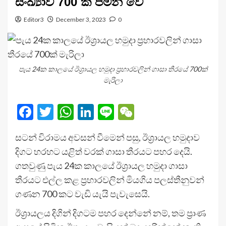
සංඛ්‍යාව 700 ක් පමන වේ
Editor3
December 3, 2023
0
පැය 24ක කාලයේ ඊශ්‍රායල හමුදා ප්‍රහාරවලින් ගාසා තීරයේ 700ක්
මැරිලා
Facebook
Twitter
WhatsApp
LinkedIn
Line
WeChat
සටන් විරාමය අවසන් වීමෙන් පසු, ඊශ්‍රායල හමුදාව
දිගට හරහට යළිත් වරක් ගාසා තීරයට පහර දෙයි.
ගතවුණු පැය 24ක කාලයේ ඊශ්‍රායල හමුදා ගාසා
තීරයට එල්ල කළ ප්‍රහාරවලින් මියගිය පලස්තීනුවන්
ගණන 700 කට වැඩි යැයි පැවැසෙයි.
ඊශ්‍රායලය දිගින් දිගටම පහර දෙන්නේ නම්, තම ප්‍රාණ