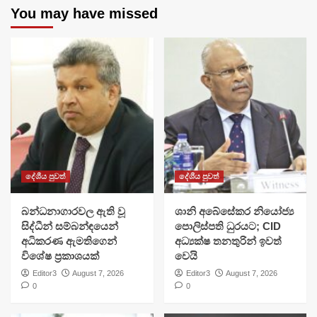
You may have missed
දේශීය පුවත්
දේශීය පුවත්
බන්ධනාගාරවල ඇති වූ
ශානි අබේසේකර නියෝජ්‍ය
සිද්ධීන් සම්බන්ඳයෙන්
පොලිස්පති ධුරයට; CID
අධිකරණ ඇමතිගෙන්
අධ්‍යක්ෂ තනතුරින් ඉවත්
විශේෂ ප්‍රකාශයක්
වෙයි
Editor3
August 7, 2026
Editor3
August 7, 2026
0
0