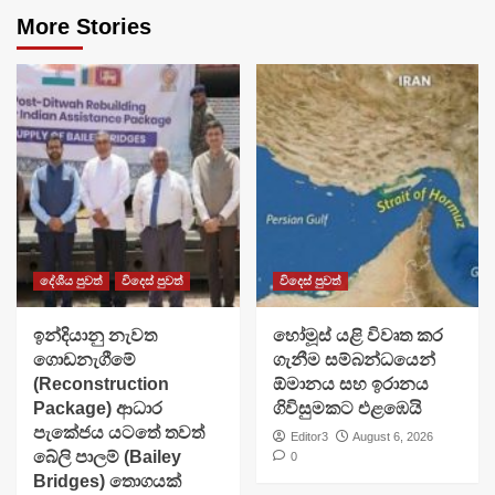
More Stories
දේශීය පුවත්
විදෙස් පුවත්
විදෙස් පුවත්
ඉන්දියානු නැවත
හෝමූස් යළි විවෘත කර
ගොඩනැගීමේ
ගැනීම සම්බන්ධයෙන්
(Reconstruction
ඕමානය සහ ඉරානය
Package) ආධාර
ගිවිසුමකට එළඹෙයි
පැකේජය යටතේ තවත්
Editor3
August 6, 2026
බේලි පාලම් (Bailey
0
Bridges) තොගයක්