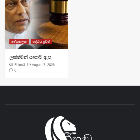
දේශපාලන
දේශීය පුවත්
ලක්ෂ්මන් යාපාට ඇප
Editor3
August 7, 2026
0