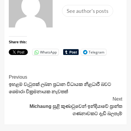
See author's posts
Share this:
WhatsApp
Telegram
Continue
Previous
ඉහළම වැටුපක් ලබන ප්‍රධාන විධායක නිළධාරී බවට
Reading
ශෙමාරා වික්‍රමනායක නැවතත්
Next
Michaung සුළි කුණාටුවෙන් ඉන්දියාවේ ප්‍රාන්ත
ගණනාවකට දැඩි බලපෑම්