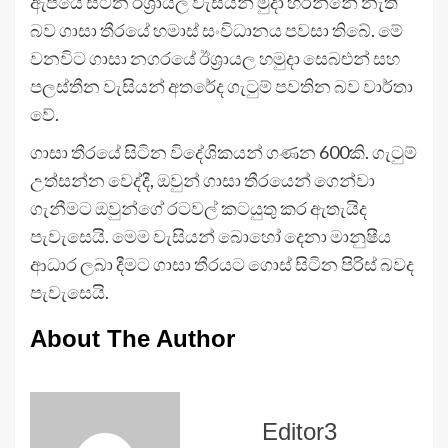
ඇපයේ සිටින ඊශ්‍රායල වැසියන් මුදා හරින්නේ නැති
බව ගාසා තීරයේ හමාස් සංවිධානය පවසා තිබේ. මේ
වනවිට ගාසා නගරයේ ඊශ්‍රායල හමුදා සෙබළුන් සහ
පලස්තීන වැසියන් අතරේද ගැටුම් පවතින බව වාර්තා
වේ.
ගාසා තීරයේ සිටින විදේශිකයන් ගණන 600කි. ගැටුම්
උත්සන්න වෙද්දී, ඔවුන් ගාසා තීරයෙන් ගෙන්වා
ගැනීමට ඔවුන්ගේ රටවල් කටයුතු කර ඇතැයිද
පැවැසෙයි. මෙම වැසියන් බොහෝ දෙනා මානුෂීය
ආධාර ලබා දීමට ගාසා තීරයට ගොස් සිටින පිරිස් බවද
පැවැසෙයි.
About The Author
Editor3