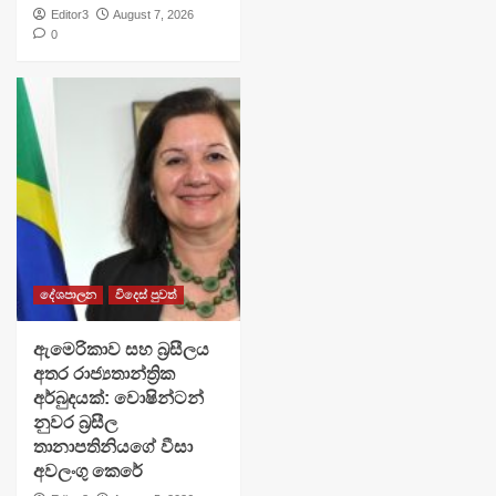
Editor3
August 7, 2026
0
දේශපාලන
විදෙස් පුවත්
ඇමෙරිකාව සහ බ්‍රසීලය
අතර රාජ්‍යතාන්ත්‍රික
අර්බුදයක්: වොෂින්ටන්
නුවර බ්‍රසීල
තානාපතිනියගේ වීසා
අවලංගු කෙරේ