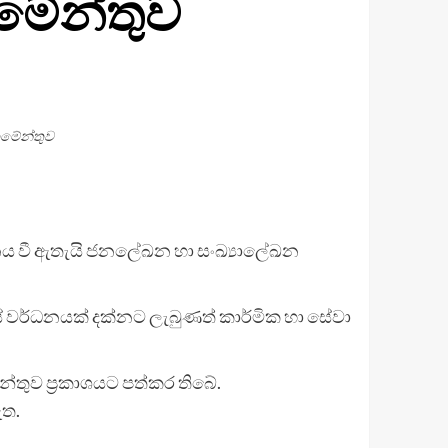
මේන්තුව
තමේන්තුව
චනය වී ඇතැයි ජනලේඛන හා සංඛ්‍යාලේඛන
යේ වර්ධනයක් දක්නට ලැබුණත් කාර්මික හා සේවා
තුව ප්‍රකාශයට පත්කර තිබේ.
ඇත.