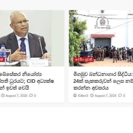
ත්
දේශීය පුවත්
අබේසේකර නියෝජ්‍ය
මීගමුව බන්ධනාගාර සිද්ධිය
පති ධුරයට; CID අධ්‍යක්ෂ
24ක් සැකකරුවන් ලෙස නම
න් ඉවත් වෙයි
කරන්න අවසරය
August 7, 2026
0
Editor3
August 7, 2026
0