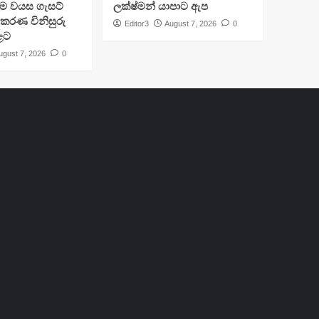
්‍රාම වයස ගැසට්
ලක්ෂ්මන් යාපාට ඇප
ිකරණ විනිසුරු
Editor3
August 7, 2026
0
ළට
ugust 7, 2026
0