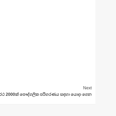
Next
රථ 2000ක් පෞද්ගලික පරිහරණය සඳහා යොදා ගෙන