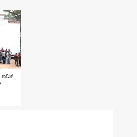
: තවත්
්