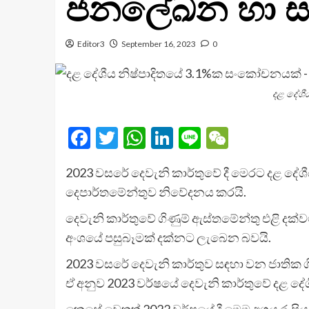
ජනලේඛන හා සං
Editor3
September 16, 2023
0
දළ දේශී
Facebook
Twitter
WhatsApp
LinkedIn
Line
WeChat
2023 වසරේ දෙවැනි කාර්තුවේ දී මෙරට දළ දේ
දෙපාර්තමේන්තුව නිවේදනය කරයි.
දෙවැනි කාර්තුවේ ගිණුම් ඇස්තමේන්තු එළි දක
අංශයේ පසුබෑමක් දක්නට ලැබෙන බවයි.
2023 වසරේ දෙවැනි කාර්තුව සඳහා වන ජාතික 
ඒ අනුව 2023 වර්ෂයේ දෙවැනි කාර්තුවේ දළ දේශී
කෙසේ වෙතත් 2022 වර්ෂයේ දී මෙම අගය රුපියල් 