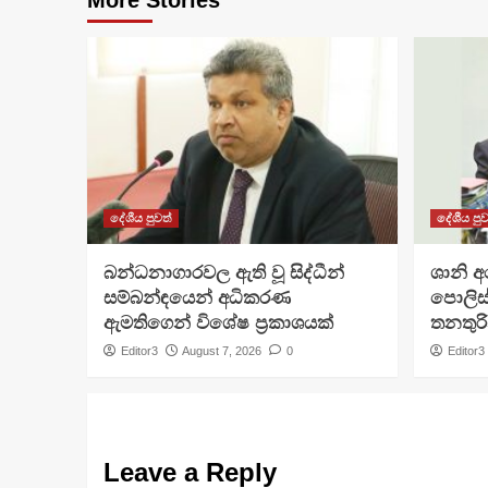
දේශීය පුවත්
දේශීය පුව
බන්ධනාගාරවල ඇති වූ සිද්ධීන්
ශානි 
සම්බන්ඳයෙන් අධිකරණ
පොලිස්
ඇමතිගෙන් විශේෂ ප්‍රකාශයක්
තනතුරි
Editor3
August 7, 2026
0
Editor3
Leave a Reply