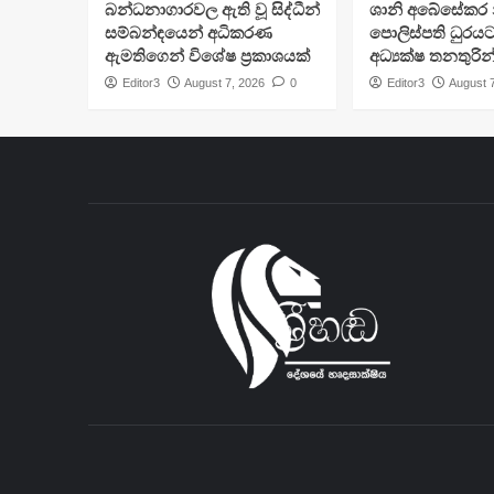
බන්ධනාගාරවල ඇති වූ සිද්ධීන්
ශානි අබේසේකර න
සම්බන්ඳයෙන් අධිකරණ
පොලිස්පති ධුරයට
ඇමතිගෙන් විශේෂ ප්‍රකාශයක්
අධ්‍යක්ෂ තනතුරින
Editor3
August 7, 2026
0
Editor3
August 