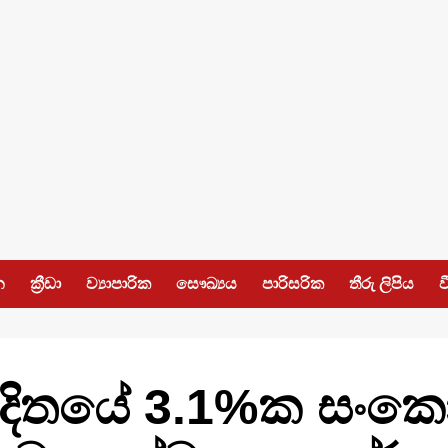
න
ක්‍රීඩා
ව්‍යාපාරික
සෞඛ්‍යය
පාරිසරික
තීරු ලිපිය
ව
පාදිතයේ 3.1%ක සං