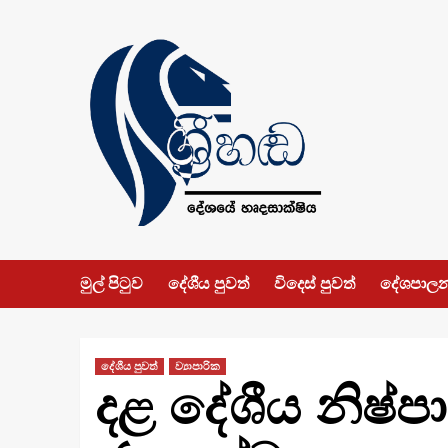
Skip
to
content
මුල් පිටුව
දේශීය පුවත්
විදෙස් පුවත්
දේශපාල
දේශීය පුවත්
ව්‍යාපාරික
දළ දේශීය නිෂ්