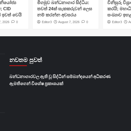
ියෝජ්‍ය
මීගමුව බන්ධනාගාර සිද්ධිය:
විනිසුරු විශ
; CID
තවත් 24ක් සැකකරුවන් ලෙස
කරයි; මහාධ
් ඉවත් වෙයි
නම් කරන්න අවසරය
සංඛ්‍යාව ඉහ
7, 2026
0
Editor3
August 7, 2026
0
Editor3
A
නවතම පුවත්
බන්ධනාගාරවල ඇති වූ සිද්ධීන් සම්බන්ඳයෙන් අධිකරණ
ඇමතිගෙන් විශේෂ ප්‍රකාශයක්