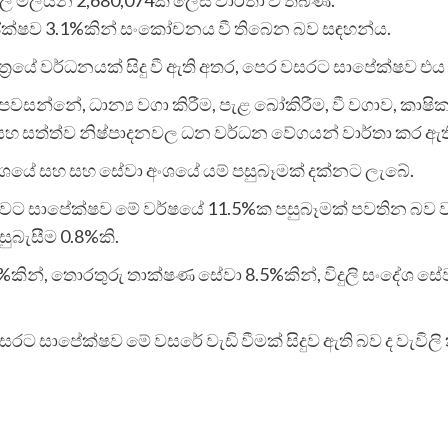
පේක්ෂව 3.1%කින් සංකෝචනය වී තිබෙන බව සඳහන්ය.
්‍රයේ වර්ධනයක් සිදු වී ඇති අතර, පෙර වසරට සාපේක්ෂව එ
න්නේ, ධාන්‍ය වගා කිරීම, පැළ බෝකිරීම, වී වගාව, කාෂික
 සහ සත්ත්ව නිෂ්පාදනවල ධන වර්ධන වේගයන් වාර්තා කර ඇති
අංශයේ සහ සහ සේවා අංශයේ යම් පසුබෑමක් දක්නට ලැබේ.
ුවට සාපේක්ෂව මේ වර්ෂයේ 11.5%ක පසුබෑමක් පවතින බව ව
බැසීම 0.8%කි.
9.3%කින්, තොරතුරු තාක්ෂණ සේවා 8.5%කින්, විදුලි සංදේශ සේව
රට සාපේක්ෂව මේ වසරේ වැඩි වීමක් සිදුව ඇති බව ද වැවිලි