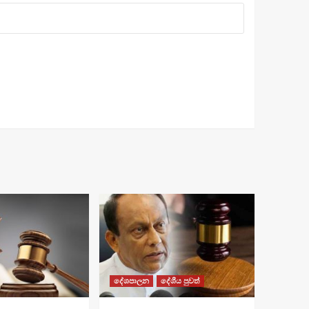
දේශපාලන
දේශීය පුවත්