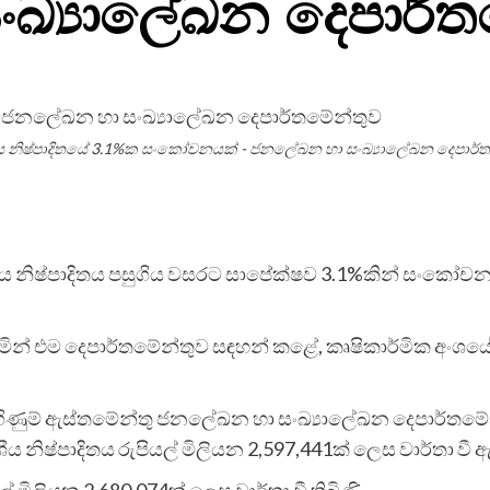
ඛ්‍යාලේඛන දෙපාර්ත
ය නිෂ්පාදිතයේ 3.1%ක සංකෝචනයක් - ජනලේඛන හා සංඛ්‍යාලේඛන දෙපාර්
ශීය නිෂ්පාදිතය පසුගිය වසරට සාපේක්ෂව 3.1%කින් සංකෝ
්වමින් එම දෙපාර්තමේන්තුව සඳහන් කළේ, කෘෂිකාර්මික අංශ
ගිණුම් ඇස්තමේන්තු ජනලේඛන හා සංඛ්‍යාලේඛන දෙපාර්තමේන්
ය නිෂ්පාදිතය රුපියල් මිලියන 2,597,441ක් ලෙස වාර්තා වී 
මිලියන 2,680,074ක් ලෙස වාර්තා වී තිබිණි.