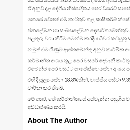
ඒ අනුව දළ දේශීය නිෂ්පාදිතය පෙර වසරට සා
කෙසේ වෙතත් එම කාර්තුව තුළ කාෂිකර්ම ක්ෂේත
ජනලේඛන හා සංඛ්‍යාලේඛන දෙපාර්තමේන්තුව පවස
පලතුරු වගා කිරීම මෙන්ම කරදිය ධීවර කටයුතු
නමුත් එම ගිණුම් ඇස්තමේන්තු අනුව කාර්මික 
කර්මාන්ත අංශය තුළ පෙර වසරේ දෙවැනි කාර්ත
එමෙන්ම පෙර වසරට සාපේක්ෂව සේවා අංශය පසු
එහි දී මූල්‍ය සේවා 18.8%කින්, වෘත්තීය සේවා 
වාර්තා කර තිබේ.
මේ අතර, තේ කර්මාන්තයේ අස්වැන්න පසුගිය වස
අවධාරණය කරයි.
About The Author