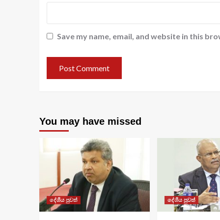
Save my name, email, and website in this bro
You may have missed
දේශීය පුවත්
දේශීය පුවත්