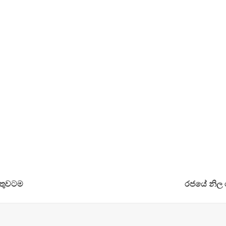
න්තුවටම
රජයේ නිල 