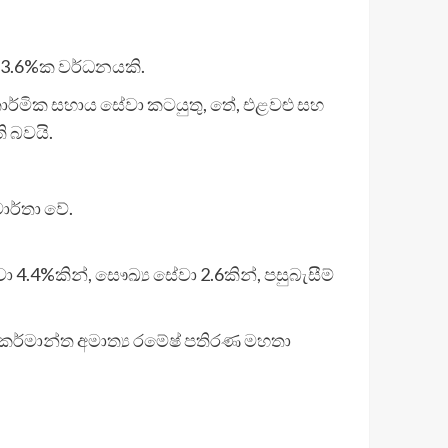
ය 3.6%ක වර්ධනයකි.
ාර්මික සහාය සේවා කටයුතු, තේ, එළවළු සහ
 බවයි.
ාර්තා වේ.
ා 4.4%කින්, සෞඛ්‍ය සේවා 2.6කින්, පසුබැසීම්
 කර්මාන්ත අමාත්‍ය රමේෂ් පතිරණ මහතා