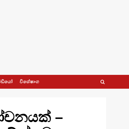
ීඩියෝ
විශේෂාංග
කෝචනයක් –