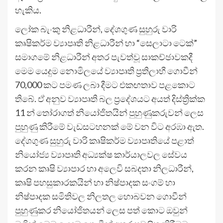
හැකිය.
ලෝක බැංකු නිළධාරීන්, දේශගුණ සුහුරු වාරි
කෘෂිකර්ම ව්‍යාපෘති නිළධාරීන් හා “සෙලාටා ටෙක්”
සමාගමේ නිළධාරීන් අතර පැවත්වූ සාකච්ඡාවකදී
මෙම යෙදුම නොමිලයේ ව්‍යාපෘති ප්‍රතිලාභී ගොවීන්
70,000 කට පමණ ලබා දීමට එකඟතාව පළකොට
තිබේ. ඒ අනුව ව්‍යාපෘති බල ප්‍රදේශයට අයත් දිස්ත්‍රික්ක
11 න් තෝරාගත් නියෝජිතයින් පුහුණුකරුවන් ලෙස
පුහුණු කිරීමේ වැඩසටහනක් මේ වන විට අරඹා ඇත.
දේශගුණ සුහුරු වාරි කෘෂිකර්ම ව්‍යාපෘතියේ පළාත්
නියෝජ්‍ය ව්‍යාපෘති අධ්‍යක්ෂ කාර්යාලවල සේවය
කරන කෘෂි ව්‍යාපාර හා අලෙවි සබදතා නිලධාරීන්,
කෘෂි පහසුකාරකයින් හා නිෂ්පාදක සංගම් හා
නිෂ්පාදක සමිතිවල නිලතල හොබවන ගොවීන්
පුහුණුකර නියෝජිතයන් ලෙස පත් කොට ඔවුන්