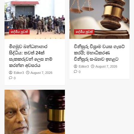
දේශීය පුවත්
දේශීය පුවත්
මීගමුව බන්ධනාගාර
විනිසුරු විශ්‍රාම වයස ගැසට්
සිද්ධිය: තවත් 24ක්
කරයි; මහාධිකරණ
සැකකරුවන් ලෙස නම්
විනිසුරු සංඛ්‍යාව ඉහළට
කරන්න අවසරය
Editor3
August 7, 2026
0
Editor3
August 7, 2026
0