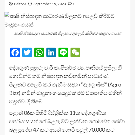
Editor3
September 15, 2023
0
කෘෂි නිෂ්පාදන සාධාරණ මිලකට අලෙවි කිරීමට මෘදුකාංගයක්
Facebook
Twitter
WhatsApp
LinkedIn
Line
WeChat
දේශගුණ සුහුරු වාරි කෘෂිකර්ම ව්‍යාපෘතියේ ප්‍රතිලාභී
ගොවීන්ට තම නිෂ්පාදන කඩිනමින් සාධාරණ
මිලකට අලෙවි කර ගැනීම සඳහා “ඇග්‍රොබිස්” (Agro
Bizz) නමින් මෘදුකාංග යෙදුමක් එම ව්‍යාපෘතිය මහින්
හඳුන්වා දී තිබේ.
පළාත් 06ක පිහිටි දිස්ත්‍රික්ක 11ක දේශගුණික
විපර්යාසයන්ගේ බලපෑමට ලක්වන ගොවිජන සේවා
බල ප්‍රදේශ 47 කට අයත් ගොවි පවුල් 70,000 කට