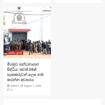
දේශීය පුවත්
මීගමුව බන්ධනාගාර
සිද්ධිය: තවත් 24ක්
සැකකරුවන් ලෙස නම්
කරන්න අවසරය
Editor3
August 7, 2026
0