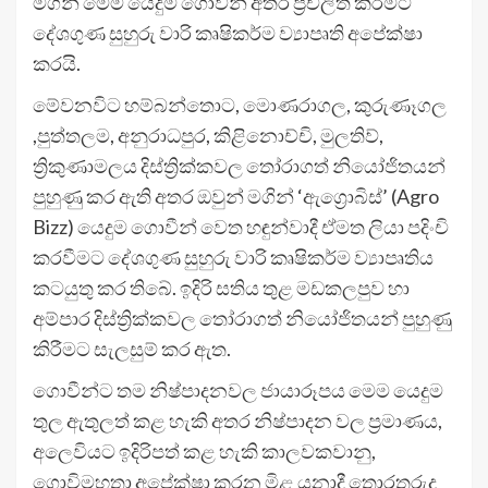
මගින් මෙම යෙදුම ගොවීන් අතර ප්‍රචලිත කිරීමට
දේශගුණ සුහුරු වාරි කෘෂිකර්ම ව්‍යාපෘති අපේක්ෂා
කරයි.
මේවනවිට හම්බන්තොට, මොණරාගල, කුරුණෑගල
,පුත්තලම, අනුරාධපුර, කිළිනොච්චි, මුලතිව්,
ත්‍රිකුණාමලය දිස්ත්‍රික්කවල තෝරාගත් නියෝජිතයන්
පුහුණු කර ඇති අතර ඔවුන් මගින් ‘ඇග්‍රොබිස්’ (Agro
Bizz) යෙදුම ගොවීන් වෙත හඳුන්වාදී ඒමත ලියා පදිංචි
කරවීමට දේශගුණ සුහුරු වාරි කෘෂිකර්ම ව්‍යාපෘතිය
කටයුතු කර තිබේ. ඉදිරි සතිය තුළ මඩකලපුව හා
අම්පාර දිස්ත්‍රික්කවල තෝරාගත් නියෝජිතයන් පුහුණු
කිරීමට සැලසුම් කර ඇත.
ගොවීන්ට තම නිෂ්පාදනවල ජායාරූපය මෙම යෙදුම
තුල ඇතුලත් කළ හැකි අතර නිෂ්පාදන වල ප්‍රමාණය,
අලෙවියට ඉදිරිපත් කළ හැකි කාලවකවානු,
ගොවිමහතා අපේක්ෂා කරන මිළ යනාදී තොරතුරුද