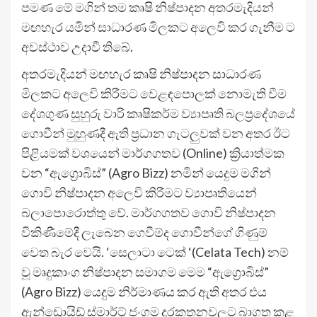
පමණ මේ මගින් තම කෘෂි නිෂ්පාදන අතරමැදියන්
මඟහැර යමින් සාධාරණ මිලකට අලෙවි කර ගැනීම ට
අවස්ථාව උදාවී තිබේ.
අතරමැදියන් මඟහැර කෘෂි නිෂ්පාදන සාධාරණ
මිලකට අලෙවි කිරීමට වෙළඳපොලක් නොමැති වීම
දේශගුණ සුහුරු වාරි කෘෂිකර්ම ව්‍යාපෘති බලප්‍රදේශයේ
ගොවීන් මුහුණදී ඇති ප්‍රධාන ගැටලුවක් වන අතර ඊට
පිළියමක් වශයෙන් මාර්ගගතව (Online) ක්‍රියාත්මක
වන “ඇග්‍රොබිස්” (Agro Bizz) නමින් යෙදුම මගින්
ගොවි නිෂ්පාදන අලෙවි කිරීමට ව්‍යාපෘතියෙන්
බලාපොරොත්තු වේ. මාර්ගගතව ගොවි නිෂ්පාදන
විකිණීමේදී ලැබෙන ගෙවීම්ද ගොවීන්ගේ ගිණුම්
වෙත බැර වෙයි. ‘සෙලාටා ටෙක් ‘(Celata Tech) නම්
වූ මෘදුකාංග නිෂ්පාදන සමාගම මෙම “ඇග්‍රොබිස්”
(Agro Bizz) යෙදුම නිර්මාණය කර ඇති අතර එය
ඇන්ඩ්‍රොයිඩ් ස්මාර්ට් ජංගම දුරකතනවලට බාගත කළ