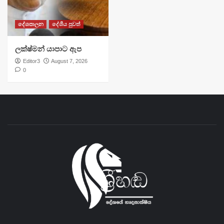
දේශපාලන
දේශීය පුවත්
ලක්ෂ්මන් යාපාට ඇප
Editor3
August 7, 2026
0