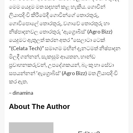
මෙම යෙදුම මත සඳහන් කළ හැකිය. ගොවීන්
ලියාපදිංචි කිරීමේදී ගොවීන්ගේ තොරතුරු,
ගොවිපොලේ තොරතුරු, වගාවේ තොරතුරු හා
නිෂ්පාදනවල තොරතුරු ‘ඇග්‍රොබිස්’ (Agro Bizz)
යෙදුමට ඇතුලත් කරන අතර ”සෙලාටා ටෙක්
“(Celata Tech)” සමාගම මඟින් දැනටමත් නිෂ්පාදන
මිලදී ගන්නන්, සැකසුම් ආයතන, භාන්ඩ
ප්‍රවාහනකරුවන්, උපදේශකයන්, බැංකු හා සේවා
සපයන්නන් ‘ඇග්‍රොබිස්’ (Agro Bizz) මත ලියාපදිංචි
කර ඇත.
– dinamina
About The Author