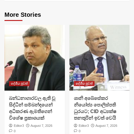
More Stories
දේශීය පුවත්
දේශීය පුවත්
බන්ධනාගාරවල ඇති වූ
ශානි අබේසේකර
සිද්ධීන් සම්බන්ඳයෙන්
නියෝජ්‍ය පොලිස්පති
අධිකරණ ඇමතිගෙන්
ධුරයට; CID අධ්‍යක්ෂ
විශේෂ ප්‍රකාශයක්
තනතුරින් ඉවත් වෙයි
Editor3
August 7, 2026
Editor3
August 7, 2026
0
0