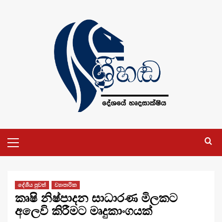
Skip
to
content
Primary
Menu
දේශීය පුවත්
ව්‍යාපාරික
කෘෂි නිෂ්පාදන සාධාරණ මිලකට
අලෙවි කිරීමට මෘදුකාංගයක්