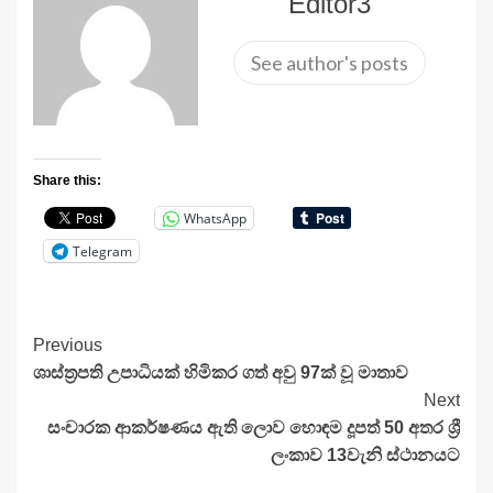
Editor3
See author's posts
Share this:
WhatsApp
Telegram
Continue
Previous
ශාස්ත්‍රපති උපාධියක් හිමිකර ගත් අවු 97ක් වූ මාතාව
Reading
Next
සංචාරක ආකර්ෂණය ඇති ලොව හොඳම දූපත් 50 අතර ශ්‍රී
ලංකාව 13වැනි ස්ථානයට