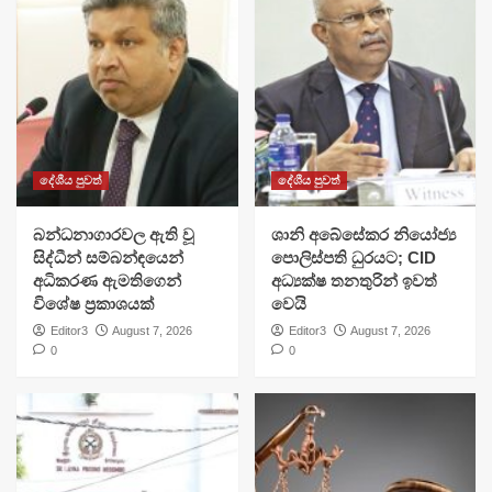
දේශීය පුවත්
දේශීය පුවත්
බන්ධනාගාරවල ඇති වූ
ශානි අබේසේකර නියෝජ්‍ය
සිද්ධීන් සම්බන්ඳයෙන්
පොලිස්පති ධුරයට; CID
අධිකරණ ඇමතිගෙන්
අධ්‍යක්ෂ තනතුරින් ඉවත්
විශේෂ ප්‍රකාශයක්
වෙයි
Editor3
August 7, 2026
Editor3
August 7, 2026
0
0