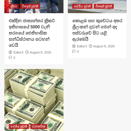
ක්‍රීඩා
විදෙස් පුවත්
දේශීය පුවත්
විදෙස් පුවත්
එක්දින ජාත්‍යන්තර ක්‍රිකට්
​කොළඹ සහ කුවේටය අතර
ඉතිහාසයේ 5000 වැනි
ශ්‍රීලංකන් ගුවන් ගමන් අද
තරගයේ ඓතිහාසික
පස්වරුවේ සිට යළි
සන්ධිස්ථානය සටහන්
ඇරඹෙයි
වෙයි
Editor3
August 8, 2026
0
Editor3
August 8, 2026
0
දේශීය පුවත්
ව්‍යාපාරික