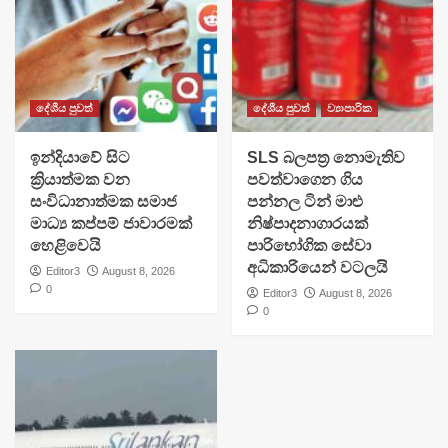
දේශීය පුවත්
දේශීය පුවත්
ව්‍යාපාරික
​ඉන්දියාවේ සිට
SLS බලපත්‍ර නොමැතිව
ක්‍රියාත්මක වන
පවත්වාගෙන ගිය
සංවිධානාත්මක සමාජ
පන්නල ටින් මාළු
මාධ්‍ය කප්පම් ජාවාරමක්
නිෂ්පාදනාගාරයක්
හෙළිවෙයි
පාරිභෝගික සේවා
අධිකාරියෙන් වටලයි
Editor3
August 8, 2026
0
Editor3
August 8, 2026
0