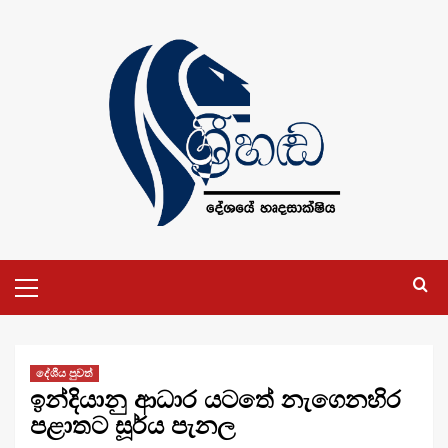
Skip
to
content
Primary
Menu
දේශීය පුවත්
ඉන්දියානු ආධාර යටතේ නැගෙනහිර
පළාතට සූර්ය පැනල