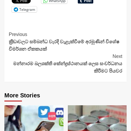
WhatsApp
Telegram
Continue
Previous
ක්‍රීඩාවලට සම්බන්ධ වැරදි වැළැක්වීමේ අරමුණින් විශේෂ
Reading
විමර්ශන ඒකකයක්
Next
මන්නාරම බලශක්ති කේන්ද්‍රස්ථානයක් ලෙස සංවර්ධනය
කිරීමට පියවර
More Stories