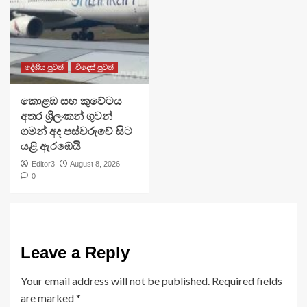
දේශීය පුවත්
විදෙස් පුවත්
​කොළඹ සහ කුවේටය
අතර ශ්‍රීලංකන් ගුවන්
ගමන් අද පස්වරුවේ සිට
යළි ඇරඹෙයි
Editor3
August 8, 2026
0
Leave a Reply
Your email address will not be published.
Required fields
are marked
*