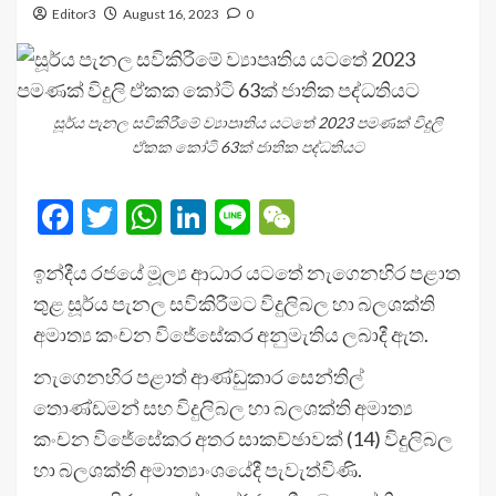
Editor3
August 16, 2023
0
සූර්ය පැනල සවිකිරීමේ ව්‍යාපෘතිය යටතේ 2023 පමණක් විදුලි
ඒකක කෝටි 63ක් ජාතික පද්ධතියට
Facebook
Twitter
WhatsApp
LinkedIn
Line
WeChat
ඉන්දීය රජයේ මූල්‍ය ආධාර යටතේ නැගෙනහිර පළාත
තුළ සූර්ය පැනල සවිකිරීමට විදුලිබල හා බලශක්ති
අමාත්‍ය කංචන විජේසේකර අනුමැතිය ලබාදී ඇත.
නැගෙනහිර පළාත් ආණ්ඩුකාර සෙන්තිල්
තොණ්ඩමන් සහ විදුලිබල හා බලශක්ති අමාත්‍ය
කංචන විජේසේකර අතර සාකච්ඡාවක් (14) විදුලිබල
හා බලශක්ති අමාත්‍යාංශයේදී පැවැත්විණි.