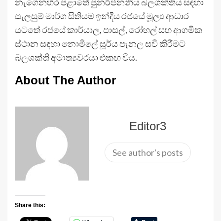
නැගෙනහිර පළාතේ පුනර්ජනනීය බලශක්තිය සඳහා
සැලසුම් මාර්ග සිතියම ඉන්දීය රජයේ මූල්‍ය ආධාර
යටතේ රජයේ කාර්යාල, පාසල්, රෝහල් සහ ආගමික
ස්ථාන සඳහා නොමිලේ සූර්ය පැනල සවි කිරීමට
බලශක්ති අමාත්‍යවරයා එකඟ විය.
About The Author
Editor3
See author's posts
Share this: