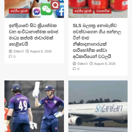
දේශීය පුවත්
දේශීය පුවත්
ව්‍යාපාරික
​ඉන්දියාවේ සිට ක්‍රියාත්මක
SLS බලපත්‍ර නොමැතිව
වන සංවිධානාත්මක සමාජ
පවත්වාගෙන ගිය පන්නල
මාධ්‍ය කප්පම් ජාවාරමක්
ටින් මාළු
හෙළිවෙයි
නිෂ්පාදනාගාරයක්
පාරිභෝගික සේවා
Editor3
August 8, 2026
අධිකාරියෙන් වටලයි
0
Editor3
August 8, 2026
0