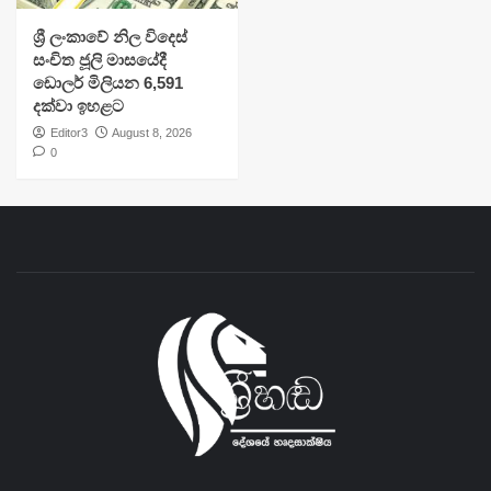
ශ්‍රී ලංකාවේ නිල විදෙස්
සංචිත ජූලි මාසයේදී
ඩොලර් මිලියන 6,591
දක්වා ඉහළට
Editor3
August 8, 2026
0