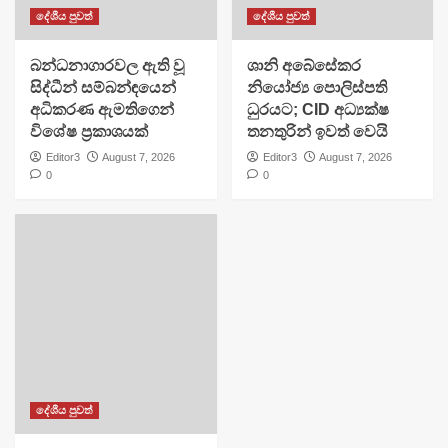
දේශීය පුවත්
දේශීය පුවත්
බන්ධනාගාරවල ඇති වූ
ශානි අබේසේකර
සිද්ධීන් සම්බන්ඳයෙන්
නියෝජ්‍ය පොලිස්පති
අධිකරණ ඇමතිගෙන්
ධුරයට; CID අධ්‍යක්ෂ
විශේෂ ප්‍රකාශයක්
තනතුරින් ඉවත් වෙයි
Editor3
August 7, 2026
Editor3
August 7, 2026
0
0
දේශීය පුවත්