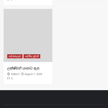
දේශපාලන
දේශීය පුවත්
ලක්ෂ්මන් යාපාට ඇප
Editor3
August 7, 2026
0