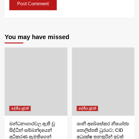
You may have missed
දේශීය පුවත්
දේශීය පුවත්
බන්ධනාගාරවල ඇති වූ
ශානි අබේසේකර නියෝජ්‍ය
සිද්ධීන් සම්බන්ඳයෙන්
පොලිස්පති ධුරයට; CID
අධිකරණ ඇමතිගෙන්
අධ්‍යක්ෂ තනතුරින් ඉවත්