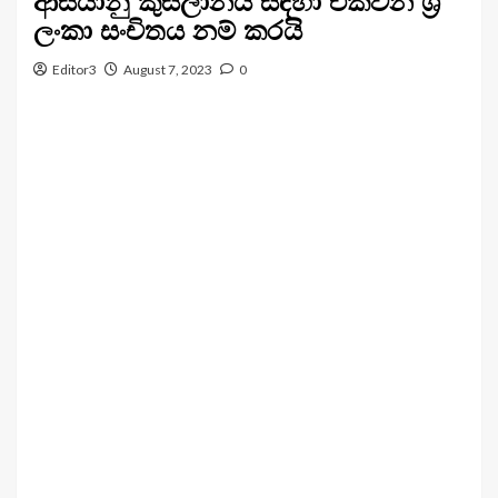
ආසියානු කුසලානය සඳහා එක්වන ශ්‍රී
ලංකා සංචිතය නම් කරයි
Editor3
August 7, 2023
0