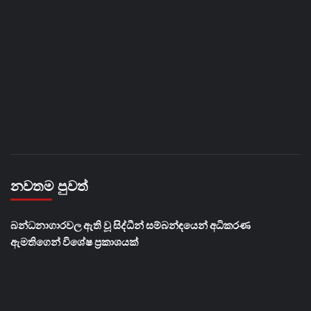
නවතම පුවත්
බන්ධනාගාරවල ඇති වූ සිද්ධීන් සම්බන්ඳයෙන් අධිකරණ
ඇමතිගෙන් විශේෂ ප්‍රකාශයක්