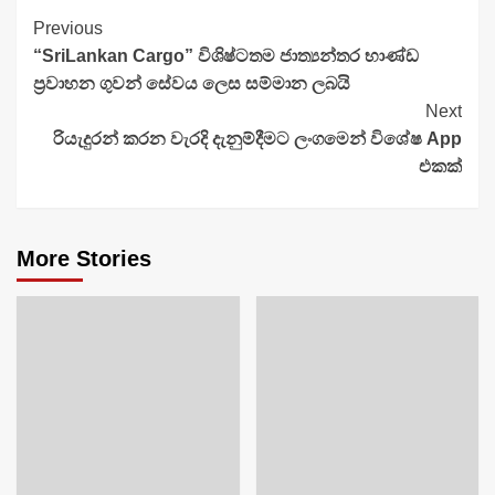
Continue
Previous
“SriLankan Cargo” විශිෂ්ටතම ජාත්‍යන්තර භාණ්ඩ
Reading
ප්‍රවාහන ගුවන් සේවය ලෙස සම්මාන ලබයි
Next
රියැදුරන් කරන වැරදි දැනුම්දීමට ලංගමෙන් විශේෂ App
එකක්
More Stories