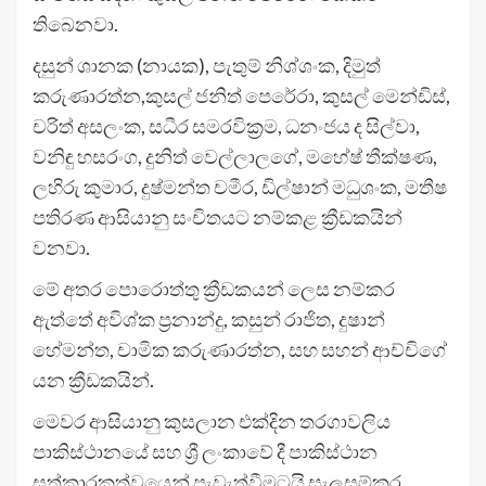
තිබෙනවා.
දසුන් ශානක (නායක), පැතුම් නිශ්ශංක, දිමුත්
කරුණාරත්න,කුසල් ජනිත් පෙරේරා, කුසල් මෙන්ඩිස්,
චරිත් අසලංක, සධීර සමරවික්‍රම, ධනංජය ද සිල්වා,
වනිඳු හසරංග, දුනිත් වෙල්ලාලගේ, මහේෂ් තීක්ෂණ,
ලහිරු කුමාර, දුෂ්මන්ත චමීර, ඩිල්ෂාන් මධුශංක, මතීෂ
පතිරණ ආසියානු සංචිතයට නම්කළ ක්‍රීඩකයින්
වනවා.
මේ අතර පොරොත්තු ක්‍රීඩකයන් ලෙස නම්කර
ඇත්තේ අවිශ්ක ප්‍රනාන්දු, කසුන් රාජිත, දුෂාන්
හේමන්ත, චාමික කරුණාරත්න, සහ සහන් ආච්චිගේ
යන ක්‍රීඩකයින්.
මෙවර ආසියානු කුසලාන එක්දින තරගාවලිය
පාකිස්ථානයේ සහ ශ්‍රී ලංකාවේ දී පාකිස්ථාන
සත්කාරකත්වයෙන් පැවැත්වීමටයි සැලසුම්කර