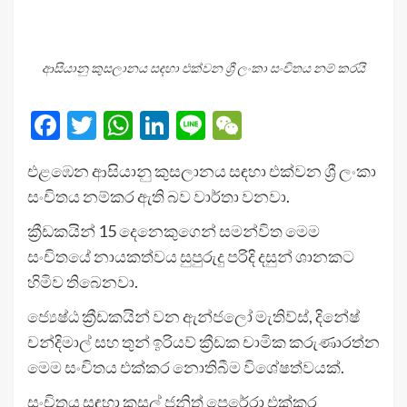
ආසියානු කුසලානය සඳහා එක්වන ශ්‍රී ලංකා සංචිතය නම් කරයි
Facebook
Twitter
WhatsApp
LinkedIn
Line
WeChat
එළඹෙන ආසියානු කුසලානය සඳහා එක්වන ශ්‍රී ලංකා
සංචිතය නම්කර ඇති බව වාර්තා වනවා.
ක්‍රීඩකයින් 15 දෙනෙකුගෙන් සමන්විත මෙම
සංචිතයේ නායකත්වය සුපුරුදු පරිදි දසුන් ශානකට
හිමිව තිබෙනවා.
ජ්‍යෙෂ්ඨ ක්‍රීඩකයින් වන ඇන්ජලෝ මැතිව්ස්, දිනේෂ්
චන්දිමාල් සහ තුන් ඉරියව් ක්‍රීඩක චාමික කරුණාරත්න
මෙම සංචිතය එක්කර නොතිබීම විශේෂත්වයක්.
සංචිතය සඳහා කුසල් ජනිත් පෙරේරා එක්කර