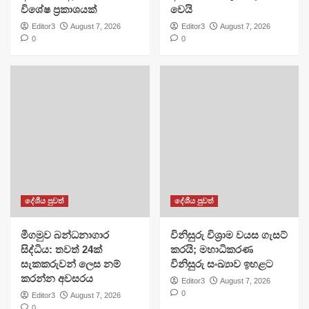
විශේෂ ප්‍රකාශයක්
වෙයි
Editor3
August 7, 2026
Editor3
August 7, 2026
0
0
දේශීය පුවත්
දේශීය පුවත්
මීගමුව බන්ධනාගාර
විනිසුරු විශ්‍රාම වයස ගැසට්
සිද්ධිය: තවත් 24ක්
කරයි; මහාධිකරණ
සැකකරුවන් ලෙස නම්
විනිසුරු සංඛ්‍යාව ඉහළට
කරන්න අවසරය
Editor3
August 7, 2026
0
Editor3
August 7, 2026
0