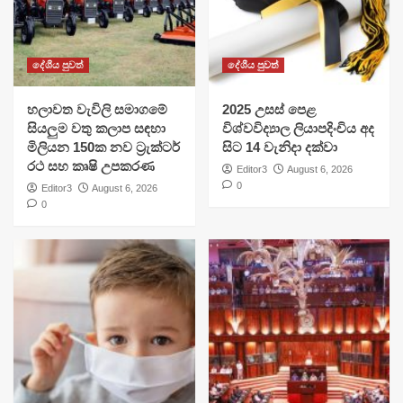
දේශීය පුවත්
දේශීය පුවත්
හලාවත වැවිලි සමාගමේ
​2025 උසස් පෙළ
සියලුම වතු කලාප සඳහා
විශ්වවිද්‍යාල ලියාපදිංචිය අද
මිලියන 150ක නව ට්‍රැක්ටර්
සිට 14 වැනිදා දක්වා
රථ සහ කෘෂි උපකරණ
Editor3
August 6, 2026
0
Editor3
August 6, 2026
0