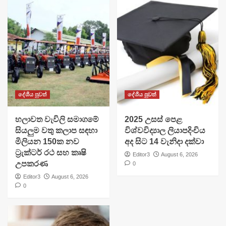
දේශීය පුවත්
දේශීය පුවත්
හලාවත වැවිලි සමාගමේ
​2025 උසස් පෙළ
සියලුම වතු කලාප සඳහා
විශ්වවිද්‍යාල ලියාපදිංචිය
මිලියන 150ක නව
අද සිට 14 වැනිදා දක්වා
ට්‍රැක්ටර් රථ සහ කෘෂි
Editor3
August 6, 2026
උපකරණ
0
Editor3
August 6, 2026
0