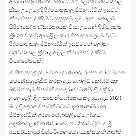
අමායා සිතුමිණි කළුකෝට්ටගේ ලෝක විශ්වවිද්‍යාල
ක්‍රීඩා උලෙළේදී රිද්මයානුකූල ජිම්නාස්ටික් ඉසව්ව
නියෝජනය කිරීමට සුදුසුකම් ලබා ඇත. කොළඹ
සිරිමාවෝ බණ්ඩාරනායක විද්‍යාලයෙන් බිහිවූ දක්ෂ
ක්‍රීඩිකාවක් වූ ඇය ශ්‍රී ලංකා ඉතිහාසයේ ප්‍රථම වරට
රිද්මයානුකූල ජිම්නාස්ටික් ඉසව්වෙන් ලෝක
විශ්වවිද්‍යාල ක්‍රීඩා උලෙළ නියෝජනය කිරීම
විශේෂත්වයකි.
ජාතික පුහුණුකරු වන පුහුණුකරු රංජන තරංග මහතා
යටතේ පුහුණුවීම් කරන ඇය ගෝල්ඩ් කෝස්ට් සහ
බර්මින්හැම්හි පැවති පොදුරාජ්‍ය මණ්ඩලීය ක්‍රීඩා
උලෙළේදී ශ්‍රී ලංකාව නියෝජනය කළාය. ඇය 2021
බංගලිදේශයේ පැවති මධ්‍යම දකුණු ආසියානු
ජිම්නාස්ටික් ශූරතා තරගාවලියේ ලෝකඩ
පදක්කම්ලාභී කණ්ඩායමේ නායිකාව වූවාය. ශ්‍රී
ජයවර්ධනපුර විශ්වවිද්‍යාලයේ අධ්‍යක්ෂක නිශාන්ති