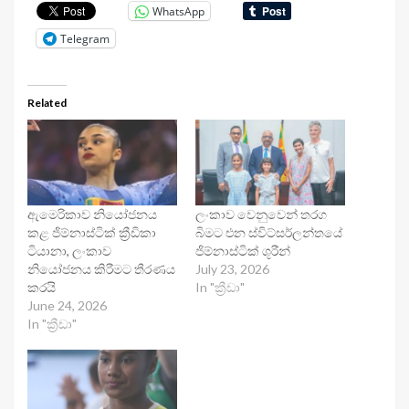
WhatsApp
Telegram
Related
ඇමෙරිකාව නියෝජනය
ලංකාව වෙනුවෙන් තරග
කළ ජිම්නාස්ටික් ක්‍රීඩිකා
බිමට එන ස්විට්සර්ලන්තයේ
ටියානා, ලංකාව
ජිම්නාස්ටික් ශූරීන්
නියෝජනය කිරීමට තීරණය
July 23, 2026
කරයි
In "ක්‍රීඩා"
June 24, 2026
In "ක්‍රීඩා"