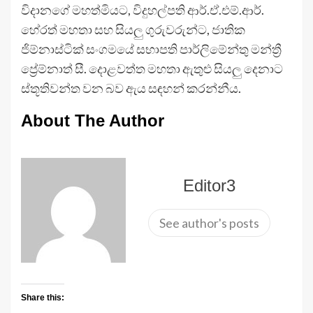
විදානගේ මහත්මියට, විදුහල්පති ආර්.ඒ.එම්.ආර්.
හේරත් මහතා සහ සියලු ගුරුවරුන්ට, ජාතික
ජිම්නාස්ටික් සංගමයේ සභාපති පාර්ලිමේන්තු මන්ත්‍රී
ප්‍රේම්නාත් සී. දොළවත්ත මහතා ඇතුළු සියලු දෙනාට
ස්තූතිවන්ත වන බව ඇය සඳහන් කරන්නීය.
About The Author
Editor3
See author's posts
Share this: