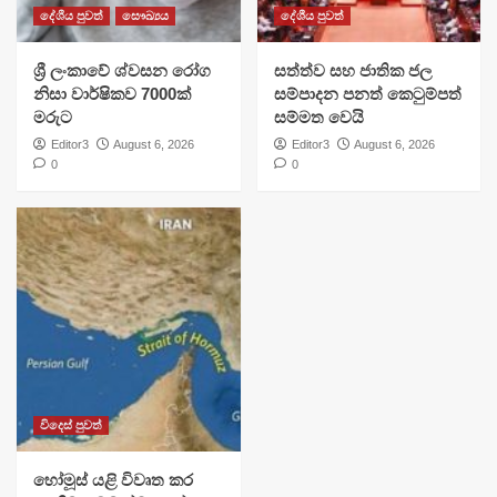
දේශීය පුවත්
සෞඛ්‍යය
දේශීය පුවත්
ශ්‍රී ලංකාවේ ශ්වසන රෝග
සත්ත්ව සහ ජාතික ජල
නිසා වාර්ෂිකව 7000ක්
සම්පාදන පනත් කෙටුම්පත්
මරුට
සම්මත වෙයි
Editor3
August 6, 2026
Editor3
August 6, 2026
0
0
විදෙස් පුවත්
හෝමූස් යළි විවෘත කර