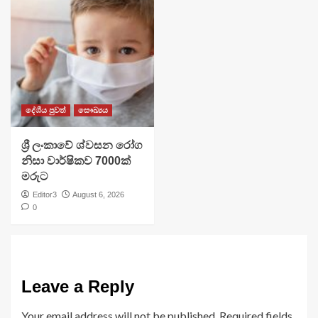
දේශීය පුවත්
සෞඛ්‍යය
ශ්‍රී ලංකාවේ ශ්වසන රෝග
නිසා වාර්ෂිකව 7000ක්
මරුට
Editor3
August 6, 2026
0
Leave a Reply
Your email address will not be published.
Required fields