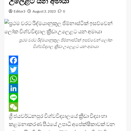
උලෙළට යන අමායා
Editor3
August 3, 2023
0
ප්‍රථම වරට රිද්මයානුකූල ජිම්නාස්ටික් ඉසව්වෙන් ලෝක
විශ්වවිද්‍යාල ක්‍රීඩා උලෙළට යන අමායා
Facebook
Twitter
WhatsApp
LinkedIn
Line
ශ්‍රී ජයවර්ධනපුර විශ්වවිද්‍යාලයේ ක්‍රීඩා විද්‍යා හා
WeChat
කළමනාකරණ පීඨයේ උපාධි අපේක්ෂිකාවක් වන