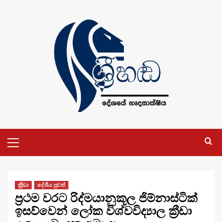
Skip
to
content
Primary
Menu
ක්‍රීඩා
දේශීය පුවත්
ප්‍රථම වරට රිද්මයානුකූල ජිම්නාස්ටික්
ඉසව්වෙන් ලෝක විශ්වවිද්‍යාල ක්‍රීඩා