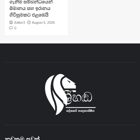
ගැනීම සම්බන්ධයෙන්
ඕමානය සහ ඉරානය
ගිවිසුමකට එළඹෙයි
Editor3
August 6, 2026
0
නවතම පුවත්