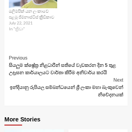
ඔලිම්පික් යන ලංකාවේ
පළමු ජිම්නාස්ටිස් ක්‍රීඩිකාව
July 22, 2021
In "ක්‍රීඩා"
Continue
Previous
සියලුම ක්ෂ්‍රේත්‍ර නිළධාරීන් සතියේ වැඩකරන දින 5 තුළ
Reading
උදෑසන කාර්යාලයට වාර්තා කිරීම අනිවාර්ය කරයි
Next
ඉන්දියානු රුපියල සම්බන්ධයෙන් ශ්‍රී ලංකා මහා බැංකුවෙන්
නිවේදනයක්
More Stories