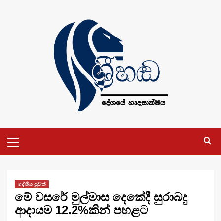
Skip
to
content
Primary
Menu
දේශීය පුවත්
මේ වසරේ මුල්මාස දෙකේදී සුරාබදු
ආදායම 12.2%කින් පහළට