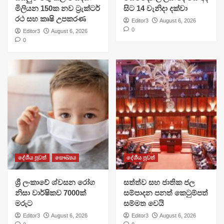
මිලියන 150ක නව ට්‍රැක්ටර්
සිට 14 වැනිදා දක්වා
රථ සහ කෘෂි උපකරණ
Editor3
August 6, 2026
0
Editor3
August 6, 2026
0
දේශීය පුවත්
සෞඛ්‍යය
දේශීය පුවත්
ශ්‍රී ලංකාවේ ශ්වසන රෝග
සත්ත්ව සහ ජාතික ජල
නිසා වාර්ෂිකව 7000ක්
සම්පාදන පනත් කෙටුම්පත්
මරුට
සම්මත වෙයි
Editor3
August 6, 2026
Editor3
August 6, 2026