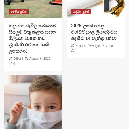
දේශීය පුවත්
දේශීය පුවත්
හලාවත වැවිලි සමාගමේ
​2025 උසස් පෙළ
සියලුම වතු කලාප සඳහා
විශ්වවිද්‍යාල ලියාපදිංචිය
මිලියන 150ක නව
අද සිට 14 වැනිදා දක්වා
ට්‍රැක්ටර් රථ සහ කෘෂි
Editor3
August 6, 2026
උපකරණ
0
Editor3
August 6, 2026
0