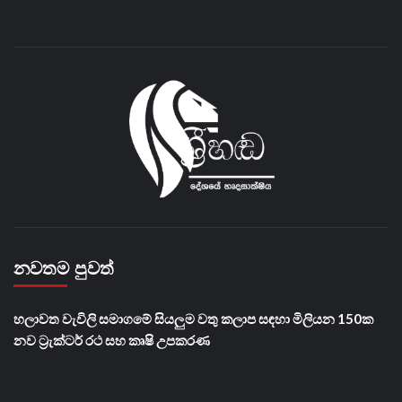
නවතම පුවත්
හලාවත වැවිලි සමාගමේ සියලුම වතු කලාප සඳහා මිලියන 150ක
නව ට්‍රැක්ටර් රථ සහ කෘෂි උපකරණ