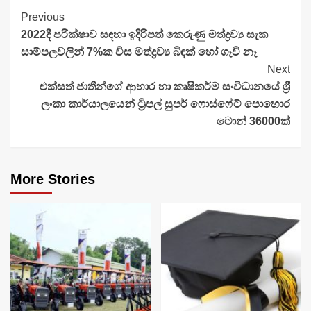
Continue
Previous
2022දී පරීක්ෂාව සඳහා ඉදිරිපත් කෙරුණු මත්ද්‍රව්‍ය සැක
Reading
සාම්පලවලින් 7%ක විස මත්ද්‍රව්‍ය බිඳක් හෝ ගෑවී නෑ
Next
එක්සත් ජාතීන්ගේ ආහාර හා කෘෂිකර්ම සංවිධානයේ ශ්‍රී
ලංකා කාර්යාලයෙන් ට්‍රිපල් සුපර් ෆොස්ෆේට් පොහොර
ටොන් 36000ක්
More Stories