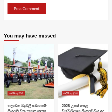
You may have missed
දේශීය පුවත්
දේශීය පුවත්
හලාවත වැවිලි සමාගමේ
​2025 උසස් පෙළ
සියලුම වතු කලාප සඳහා
විශ්වවිද්‍යාල ලියාපදිංචිය අද