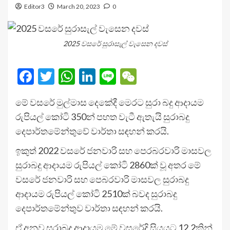
Editor3
March 20, 2023
0
2025 වසරේ සුරාසැල් වැසෙන දවස්
Facebook
Twitter
WhatsApp
LinkedIn
Line
WeChat
මේ වසරේ මුල්මාස දෙකේදී මෙරට සුරා බදු ආදායම
රුපියල් කෝටි 350න් පහත වැටී ඇතැයි සුරාබදු
දෙපාර්තමේන්තුවේ වාර්තා සඳහන් කරයි.
ඉකුත් 2022 වසරේ ජනවාරි සහ පෙරබරවාරි මාසවල
සුරාබදු ආදායම රුපියල් කෝටි 2860ක් වූ අතර මේ
වසරේ ජනවාරි සහ පෙබරවාරි මාසවල සුරාබදු
ආදායම රුපියල් කෝටි 2510ක් බවද සුරාබදු
දෙපාර්තමේන්තුව වාර්තා සඳහන් කරයි.
ඒ අනුව සුරාබදු ආදායම මේ වසරේදි සියයට 12.2කින්