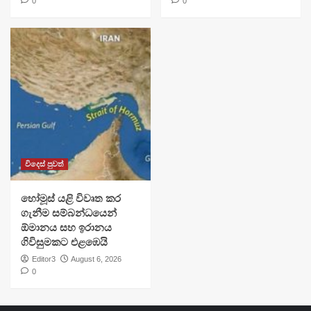
0
0
විදෙස් පුවත්
හෝමූස් යළි විවෘත කර
ගැනීම සම්බන්ධයෙන්
ඕමානය සහ ඉරානය
ගිවිසුමකට එළඹෙයි
Editor3
August 6, 2026
0