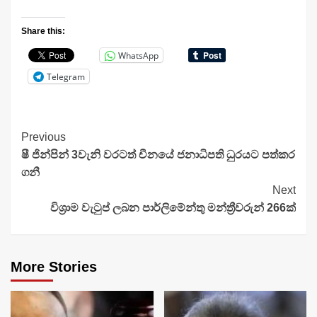
Share this:
WhatsApp
Telegram
Continue
Previous
ෂී ජින්පින් 3වැනි වරටත් චීනයේ ජනාධිපති ධුරයට පත්කර
Reading
ගනී
Next
විශ්‍රාම වැටුප් ලබන පාර්ලිමේන්තු මන්ත්‍රීවරුන් 266ක්
More Stories