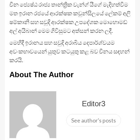
චීන ‍ජ්‍යෙෂ්ඨ රාජ්‍ය තාන්ත්‍රික වැන්ග් යීගේ මැදිහත්වීම
මත ඉරාන රජයේ ආරක්ෂක කවුන්සිලයේ ලේකම් අලි
ෂම්කානි සහ සවුදි ආරක්ෂක උපදේශක මොහොමඩ්
අල් අයිබාන් මෙම ගිවිසුමට අත්සන් කරන ලදී.
මෙහිදී ඉරානය සහ සවුදි අරාබිය දෙපාර්ශ්වයම
අවංකභාවයෙන් යුතුව කටයුතු කළ බව චීනය සඳහන්
කරයි.
About The Author
Editor3
See author's posts