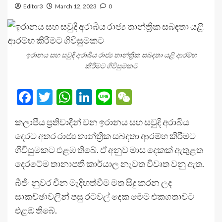
Editor3
March 12, 2023
0
ඉරානය සහ සවුදි අරාබිය රාජ්‍ය තාන්ත්‍රික සබඳතා යළි ආරම්භ
කිරීමට ගිවිසුමකට
Facebook
Twitter
WhatsApp
LinkedIn
Line
WeChat
කලාපීය ප්‍රතිවාදීන් වන ඉරානය සහ සවුදි අරාබිය
දෙරට අතර රාජ්‍ය තාන්ත්‍රික සබඳතා ආරම්භ කිරීමට
ගිවිසුමකට එළඹ තිබේ. ඒ අනුව මාස දෙකක් ඇතුළත
දෙරටේම තානාපති කාර්යාල නැවත විවෘත වනු ඇත.
බීජිං නුවර චීන මැදිහත්වීම මත සිදු කරන ලද
සාකච්ඡාවලින් පසු රටවල් දෙක මෙම එකගතාවට
එළඹ තිබේ.