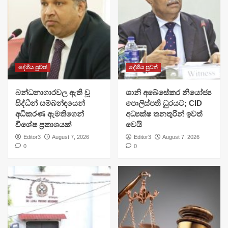
දේශීය පුවත්
දේශීය පුවත්
බන්ධනාගාරවල ඇති වූ
ශානි අබේසේකර නියෝජ්‍ය
සිද්ධීන් සම්බන්ඳයෙන්
පොලිස්පති ධුරයට; CID
අධිකරණ ඇමතිගෙන්
අධ්‍යක්ෂ තනතුරින් ඉවත්
විශේෂ ප්‍රකාශයක්
වෙයි
Editor3
August 7, 2026
Editor3
August 7, 2026
0
0