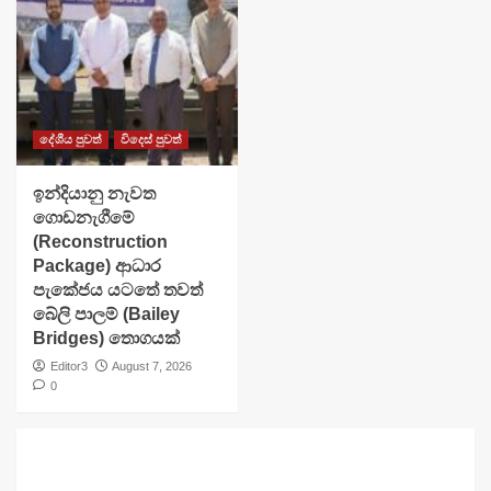
දේශීය පුවත්
විදෙස් පුවත්
ඉන්දියානු නැවත
ගොඩනැගීමේ
(Reconstruction
Package) ආධාර
පැකේජය යටතේ තවත්
බේලි පාලම් (Bailey
Bridges) තොගයක්
Editor3
August 7, 2026
0