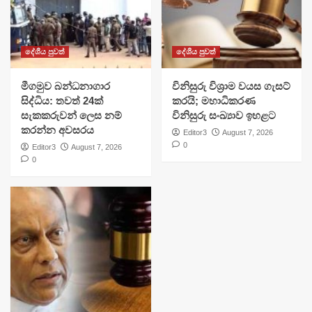
දේශීය පුවත්
දේශීය පුවත්
මීගමුව බන්ධනාගාර
විනිසුරු විශ්‍රාම වයස ගැසට්
සිද්ධිය: තවත් 24ක්
කරයි; මහාධිකරණ
සැකකරුවන් ලෙස නම්
විනිසුරු සංඛ්‍යාව ඉහළට
කරන්න අවසරය
Editor3
August 7, 2026
0
Editor3
August 7, 2026
0