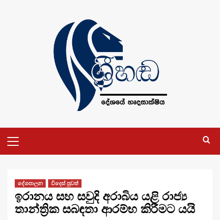
Skip
to
content
Primary
Menu
දේශපාලන
විදෙස් පුවත්
ඉරානය සහ සවුදි අරාබිය යළි රාජ්‍ය
තාන්ත්‍රික සබඳතා ආරම්භ කිරීමට යයි