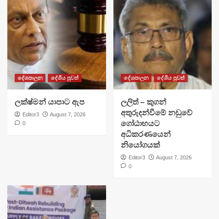
දේශපාලන
දේශීය පුවත්
දේශපාලන
දේශීය පුවත්
ලක්ෂ්මන් යාපාට ඇප
ලලිත් – කුගන්
අතුරුදන්වීමේ නඩුවේ
Editor3
August 7, 2026
ගෝඨාභයට
0
අධිකරණයෙන්
නියෝගයක්
Editor3
August 7, 2026
0