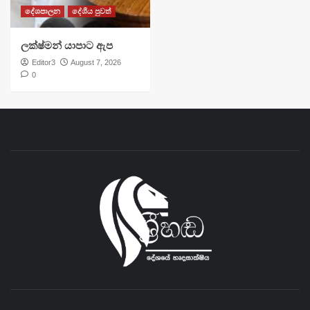
දේශපාලන
දේශීය පුවත්
ලක්ෂ්මන් යාපාට ඇප
Editor3
August 7, 2026
0