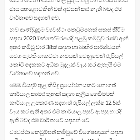
මාස හයෙන් අවසන් කල යුතුව තිබු එහි කාර්ය භාරය
මාස පහළොවකින් වත් අවසන් කර නැති බවද එම
වාර්තාවේ සඳහන් වේ.
නව ආණ්ඩුක‍්‍රම ව්‍යවස්ථා කෙටුම්පතක් සකස් කිිරීම
සඳහා 2020 ඔක්තෝබරයේදි පළමු කමිටුව රැස්ව ඇති
අතර කමිටු වාර 38ක් සඳහා හා බාහිර පාර්ශ්වයන්
සමග පැවති සාකච්චා නවයක් වෙනුවෙන් රුපියල්
කෝටි දෙකකට අධික මුදලක් වැය කර ඇතැයි එම
වාර්තාවේ සඳහන් වේ.
මෙම වියදම් තුළ කිසිදු ප‍්‍රයෝජනයකට නොගත්
කාර්යාල කාමර තුනක් සඳහා කුලිය ගෙවීමටත්
කාර්යාල උපකරණ සඳහාත් රුපියල් ලක්ෂ 12.5ක්
වැය කර ඇති අතර එම කාර්යාල පසුව ආපසු භාරදී
ඇති බවද එම වාර්තාවේ සඳහන් වේ.
ව්‍යවස්ථා කෙටුම්පත් කමිටුවේ විශේෂඥයන් සඳහා