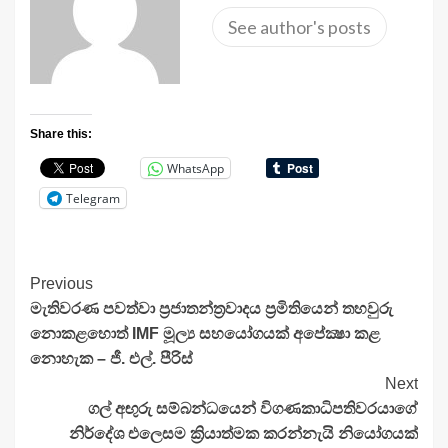
See author's posts
Share this:
WhatsApp
Telegram
Continue
Previous
මැතිවරණ පවත්වා ප්‍රජාතන්ත්‍රවාදය ප්‍රමිතියෙන් තහවුරු
Reading
නොකළහොත් IMF මූල්‍ය සහයෝගයක් අපේක්‍ෂා කළ
නොහැක – ජී. එල්. පීරිස්
Next
ගල් අඟුරු සම්බන්ධයෙන් විගණකාධිපතිවරයාගේ
නිර්දේශ එලෙසම ක්‍රියාත්මක කරන්නැයි නියෝගයක්