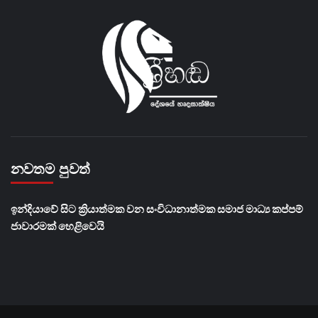
නවතම පුවත්
​ඉන්දියාවේ සිට ක්‍රියාත්මක වන සංවිධානාත්මක සමාජ මාධ්‍ය කප්පම්
ජාවාරමක් හෙළිවෙයි