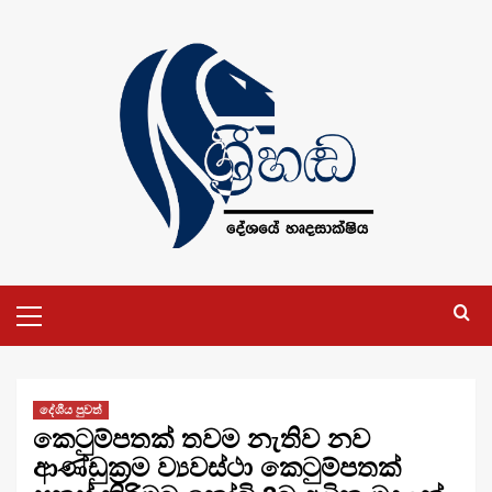
Skip
to
content
Primary
Menu
දේශීය පුවත්
කෙටුම්පතක් තවම නැතිව නව
ආණ්ඩුක‍්‍රම ව්‍යවස්ථා කෙටුම්පතක්