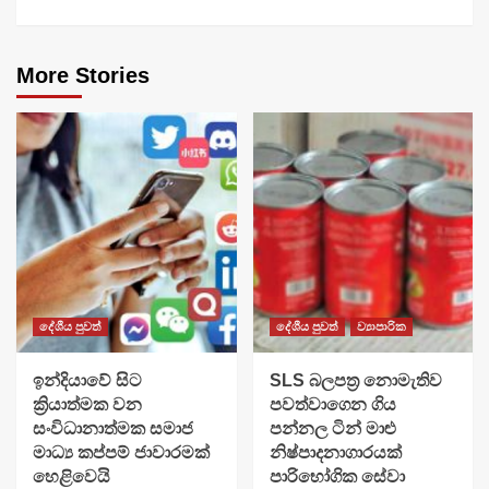
More Stories
දේශීය පුවත්
දේශීය පුවත්
ව්‍යාපාරික
​ඉන්දියාවේ සිට
SLS බලපත්‍ර නොමැතිව
ක්‍රියාත්මක වන
පවත්වාගෙන ගිය
සංවිධානාත්මක සමාජ
පන්නල ටින් මාළු
මාධ්‍ය කප්පම් ජාවාරමක්
නිෂ්පාදනාගාරයක්
හෙළිවෙයි
පාරිභෝගික සේවා