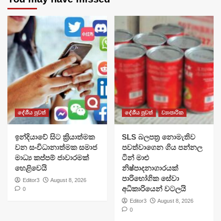
දේශීය පුවත්
දේශීය පුවත්
ව්‍යාපාරික
​ඉන්දියාවේ සිට ක්‍රියාත්මක
SLS බලපත්‍ර නොමැතිව
වන සංවිධානාත්මක සමාජ
පවත්වාගෙන ගිය පන්නල
මාධ්‍ය කප්පම් ජාවාරමක්
ටින් මාළු
හෙළිවෙයි
නිෂ්පාදනාගාරයක්
පාරිභෝගික සේවා
Editor3
August 8, 2026
අධිකාරියෙන් වටලයි
0
Editor3
August 8, 2026
0