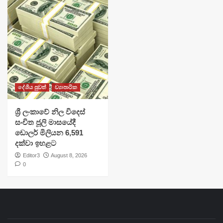
දේශීය පුවත්
ව්‍යාපාරික
ශ්‍රී ලංකාවේ නිල විදෙස්
සංචිත ජූලි මාසයේදී
ඩොලර් මිලියන 6,591
දක්වා ඉහළට
Editor3
August 8, 2026
0