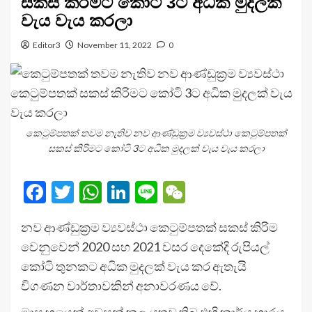
සකස් කිරිමට කෝටි 3ට අධික මුදලක්
වැය වැය කරලා
Editor3
November 11, 2022
0
කෙටුම්පතක් තවම නැතිව නව ආණ්ඩුක‍්‍රම ව්‍යවස්ථා කෙටුම්පතක්
සකස් කිරිමට කෝටි 3ට අධික මුදලක් වැය වැය කරලා
Facebook
Twitter
WhatsApp
LinkedIn
Line
WeChat
නව ආණ්ඩුක‍්‍රම ව්‍යවස්ථා කෙටුම්පතක් සකස් කිරිම
වෙනුවෙන් 2020 සහ 2021 වසර දෙකේදි රුපියල්
කෝටි තුනකට අධික මුදලක් වැය කර ඇතැයි
විගණන වාර්තාවකින් අනාවරණය වේ.