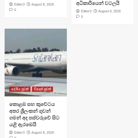
අධිකාරියෙන් වටලයි
Editor3
August 8, 2026
0
Editor3
August 8, 2026
0
දේශීය පුවත්
විදෙස් පුවත්
​කොළඹ සහ කුවේටය
අතර ශ්‍රීලංකන් ගුවන්
ගමන් අද පස්වරුවේ සිට
යළි ඇරඹෙයි
Editor3
August 8, 2026