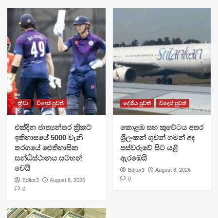
ක්‍රීඩා
විදෙස් පුවත්
දේශීය පුවත්
විදෙස් පුවත්
එක්දින ජාත්‍යන්තර ක්‍රිකට්
​කොළඹ සහ කුවේටය අතර
ඉතිහාසයේ 5000 වැනි
ශ්‍රීලංකන් ගුවන් ගමන් අද
තරගයේ ඓතිහාසික
පස්වරුවේ සිට යළි
සන්ධිස්ථානය සටහන්
ඇරඹෙයි
වෙයි
Editor3
August 8, 2026
0
Editor3
August 8, 2026
0