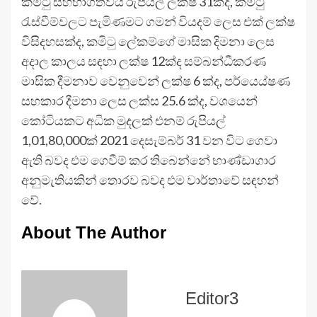
කමිටු සහභාගීත්වය රුපියල් ලක්ෂ 31ක්ද, කමිටු
රැස්වීම්වලට පැමිණමට ගමන් වියදම් ලෙස එක් ලක්ෂ
විසිදහසක්ද, කමිටු ලේකම්ගේ මාසික දිමනා ලෙස
අදාල කාලය සඳහා ලක්ෂ 12ක්ද සම්බන්ධීකරණ
මාසික දීමනාව වෙනුවෙන් ලක්ෂ 6 ක්ද, පර්යෙය්ෂණ
සහකාර දීමනා ලෙස ලක්ස 25.6 ක්ද, වශයෙන්
කෝටියකට අධික මුදලක් එනම් රුපියල්
1,01,80,000ක් 2021 දෙසැම්බර් 31 වන විට ගෙවා
ඇති බවද එම ගෙවීම් කර තිබෙන්නේ භාණ්ඩාගාර
අනුමැතියකින් තොරව බවද එම වාර්තාවේ සඳහන්
වේ.
About The Author
Editor3