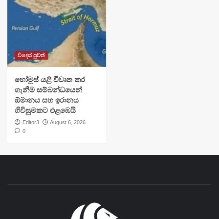
විදෙස් පුවත්
හෝමූස් යළි විවෘත කර
ගැනීම සම්බන්ධයෙන්
ඕමානය සහ ඉරානය
ගිවිසුමකට එළඹෙයි
Editor3
August 6, 2026
0