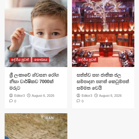
දේශීය පුවත්
සෞඛ්‍යය
දේශීය පුවත්
ශ්‍රී ලංකාවේ ශ්වසන රෝග
සත්ත්ව සහ ජාතික ජල
නිසා වාර්ෂිකව 7000ක්
සම්පාදන පනත් කෙටුම්පත්
මරුට
සම්මත වෙයි
Editor3
August 6, 2026
Editor3
August 6, 2026
0
0