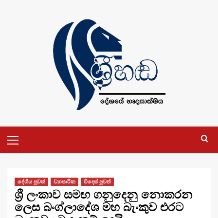
Skip
to
content
Primary
Menu
දේශීය පුවත්
ව්‍යාපාරික
විදෙස් පුවත්
ශ්‍රී ලංකාව සමඟ ගනුදෙනු නොකරන
ලෙස බංග්ලාදේශ මහ බැංකුව එරට