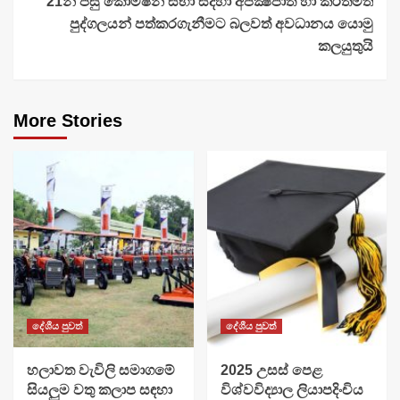
21න් පසු කොමිෂන් සභා සදහා අපක්‍ෂපාතී හා කීර්තිමත්
පුද්ගලයන් පත්කරගැනීමට බලවත් අවධානය යොමු
කලයුතුයි
More Stories
දේශීය පුවත්
දේශීය පුවත්
හලාවත වැවිලි සමාගමේ
​2025 උසස් පෙළ
සියලුම වතු කලාප සඳහා
විශ්වවිද්‍යාල ලියාපදිංචිය