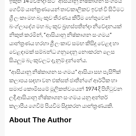
ඉකුත් 14 වෙනිදා සිට “ආසියානු නිෂ්කාශන සංගමය”
ගෙවීම් යාන්ත්‍රණයෙන් තාවකාලිකව ඉවත් වී සිටීමට
ශ්‍රී ලංකා මහ බැංකුව තීරණය කිරීම හේතුවෙන්
බංග්ලාදේශ මහ බැංකුව බ්‍රහස්පතින්දා නිවේදනයක්
නිකුත් කරමින්, “ආසියානු නිෂ්කාශන සංගමය”
යාන්ත්‍රණය හරහා ශ්‍රී ලංකාව සමඟ කිසිදු වෙළඳ හා
වෙළඳාමක් සම්බන්ධ ගනුදෙනු නොකරන ලෙස
සියලුම බැංකුවලට දැනුම් දුන්නේය.
“ආසියානු නිෂ්කාශන සංගමය” ආසියා සහ පැසිෆික්
කලාපය සඳහා වන එක්සත් ජාතීන්ගේ ආර්ථික හා
සමාජ කොමිසමේ මූලිකත්වයෙන් 1974 දී පිහිටුවන
ලදී.ආසියානු නිෂ්කාශන සංගමය යනු අන්තර්
කලාපීය ගෙවීම් පියවීම සිදුකරන යාන්ත්‍රණයකි.
About The Author