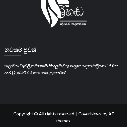
නවතම පුවත්
හලාවත වැවිලි සමාගමේ සියලුම වතු කලාප සඳහා මිලියන 150ක
නව ට්‍රැක්ටර් රථ සහ කෘෂි උපකරණ
Copyright © All rights reserved.
|
CoverNews
by AF
themes.