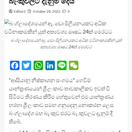
බැංකුවලට දැනුම් දෙයි
Editor3
October 28, 2022
0
බංග්ලාදේශයෙන් ඇ. ඩො මිලියනයකට අධික වටිනාකමකින් යුත්
අත්‍යවශ්‍ය ඖෂධ 24ක් මෙරටට
Facebook
Twitter
WhatsApp
LinkedIn
Line
WeChat
“ආසියානු නිෂ්කාශන සංගමය” ගෙවීම්
යාන්ත්‍රණයෙන් ශ්‍රී ලංකාව තාවකාලිකව ඉවත් වී
සිටීමට තීරණය කිරීම හේතුවෙන් එම යාන්ත්‍රණය
හරහා ශ්‍රී ලංකාව සමඟ ගනුදෙනු නොකරන ලෙස
බංග්ලාදේශ මහ බැංකුව එරට බැංකුවලට දැනුම් දී
තිබේ.