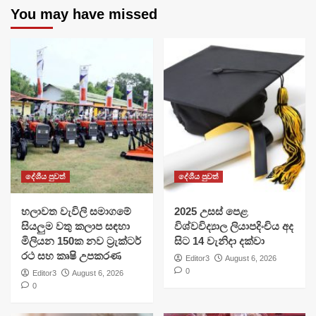
You may have missed
දේශීය පුවත්
දේශීය පුවත්
හලාවත වැවිලි සමාගමේ
​2025 උසස් පෙළ
සියලුම වතු කලාප සඳහා
විශ්වවිද්‍යාල ලියාපදිංචිය අද
මිලියන 150ක නව ට්‍රැක්ටර්
සිට 14 වැනිදා දක්වා
රථ සහ කෘෂි උපකරණ
Editor3
August 6, 2026
0
Editor3
August 6, 2026
0