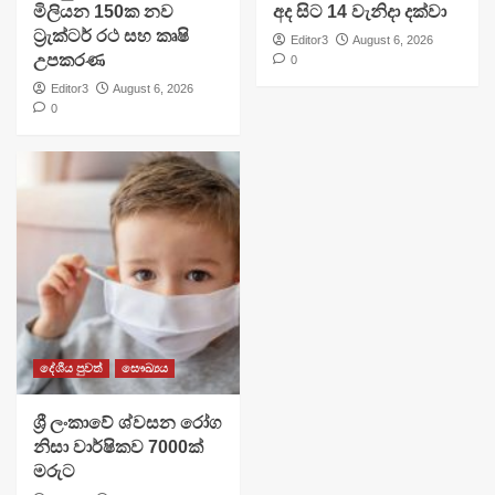
මිලියන 150ක නව
අද සිට 14 වැනිදා දක්වා
ට්‍රැක්ටර් රථ සහ කෘෂි
Editor3
August 6, 2026
උපකරණ
0
Editor3
August 6, 2026
0
දේශීය පුවත්
සෞඛ්‍යය
ශ්‍රී ලංකාවේ ශ්වසන රෝග
නිසා වාර්ෂිකව 7000ක්
මරුට