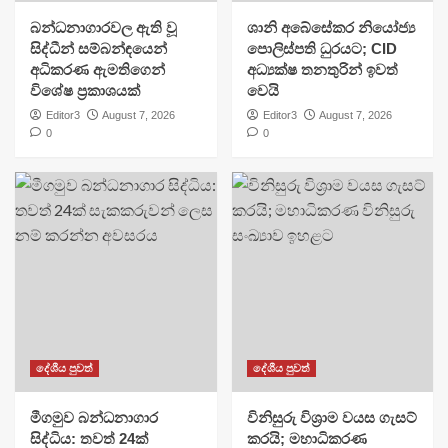
බන්ධනාගාරවල ඇති වූ
ශානි අබේසේකර නියෝජ්‍ය
සිද්ධීන් සම්බන්ඳයෙන්
පොලිස්පති ධුරයට; CID
අධිකරණ ඇමතිගෙන්
අධ්‍යක්ෂ තනතුරින් ඉවත්
විශේෂ ප්‍රකාශයක්
වෙයි
Editor3
August 7, 2026
Editor3
August 7, 2026
0
0
දේශීය පුවත්
දේශීය පුවත්
මීගමුව බන්ධනාගාර
විනිසුරු විශ්‍රාම වයස ගැසට්
සිද්ධිය: තවත් 24ක්
කරයි; මහාධිකරණ