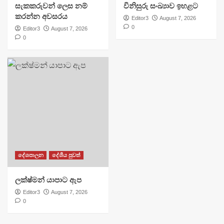
සැකකරුවන් ලෙස නම්
විනිසුරු සංඛ්‍යාව ඉහළට
කරන්න අවසරය
Editor3
August 7, 2026
0
Editor3
August 7, 2026
0
දේශපාලන
දේශීය පුවත්
ලක්ෂ්මන් යාපාට ඇප
Editor3
August 7, 2026
0