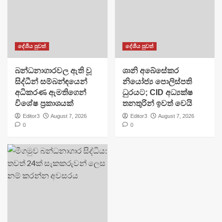
දේශීය පුවත්
දේශීය පුවත්
බන්ධනාගාරවල ඇති වූ
ශානි අබේසේකර
සිද්ධීන් සම්බන්ඳයෙන්
නියෝජ්‍ය පොලිස්පති
අධිකරණ ඇමතිගෙන්
ධුරයට; CID අධ්‍යක්ෂ
විශේෂ ප්‍රකාශයක්
තනතුරින් ඉවත් වෙයි
Editor3
August 7, 2026
Editor3
August 7, 2026
0
0