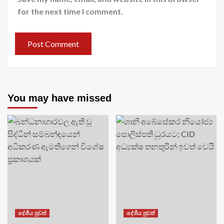
for the next time I comment.
You may have missed
දේශීය පුවත්
දේශීය පුවත්