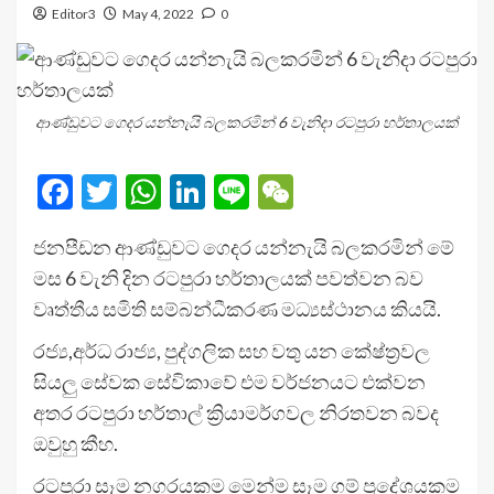
Editor3
May 4, 2022
0
ආණ්ඩුවට ගෙදර යන්නැයි බලකරමින් 6 වැනිදා රටපුරා හර්තාලයක්
Facebook
Twitter
WhatsApp
LinkedIn
Line
WeChat
ජනපීඩන ආණ්ඩුවට ගෙදර යන්නැයි බලකරමින් මේ
මස 6 වැනි දින රටපුරා හර්තාලයක් පවත්වන බව
වෘත්තීය සමිති සම්බන්ධීකරණ මධ්‍යස්ථානය කියයි.
රජ්‍ය,අර්ධ රාජ්‍ය, පුද්ගලික සහ වතු යන කේෂ්ත්‍රවල
සියලු සේවක සේවිකාවේ එම වර්ජනයට එක්වන
අතර රටපුරා හර්තාල් ක්‍රියාමර්ගවල නිරතවන බවද
ඔවුහු කීහ.
රටපුරා සෑම නගරයකම මෙන්ම සෑම ගම් ප්‍රදේශයකම