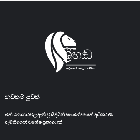
නවතම පුවත්
බන්ධනාගාරවල ඇති වූ සිද්ධීන් සම්බන්ඳයෙන් අධිකරණ
ඇමතිගෙන් විශේෂ ප්‍රකාශයක්