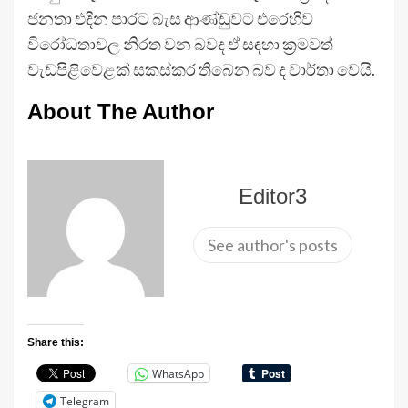
ජනතා එදින පාරට බැස ආණ්ඩුවට එරෙහිව
විරෝධතාවල නිරත වන බවද ඒ සඳහා ක්‍රමවත්
වැඩපිළිවෙළක් සකස්කර තිබෙන බව ද වාර්තා වෙයි.
About The Author
Editor3
See author's posts
Share this:
WhatsApp
Telegram