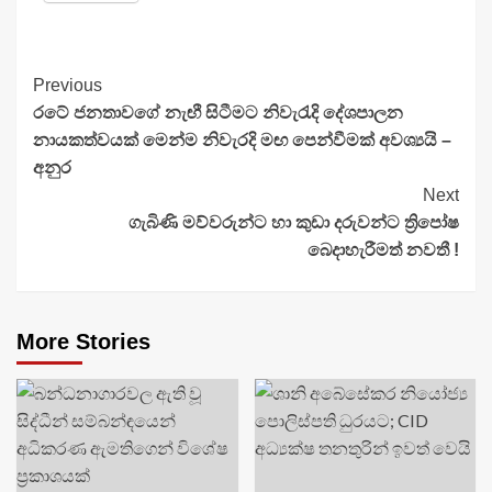
Continue
Previous
රටේ ජනතාවගේ නැඟී සිටීමට නිවැරැදි දේශපාලන
Reading
නායකත්වයක් මෙන්ම නිවැරදි මඟ පෙන්වීමක් අවශ්‍යයි –
අනුර
Next
ගැබිණි මව්වරුන්ට හා කුඩා දරුවන්ට ත්‍රිපෝෂ
බෙදාහැරීමත් නවතී !
More Stories