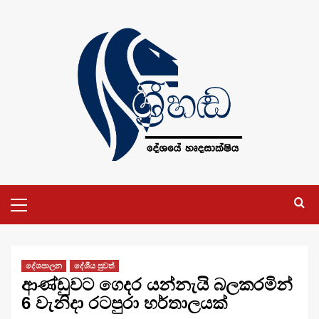
Skip
to
content
Primary
Menu
දේශපාලන
දේශීය පුවත්
ආණ්ඩුවට ගෙදර යන්නැයි බලකරමින්
6 වැනිදා රටපුරා හර්තාලයක්