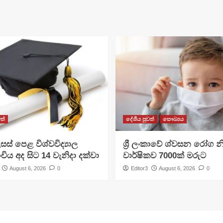
ත්
දේශීය පුවත්
සෞඛ්‍යය
සස් පෙළ විශ්වවිද්‍යාල
ශ්‍රී ලංකාවේ ශ්වසන රෝග න
ංචිය අද සිට 14 වැනිදා දක්වා
වාර්ෂිකව 7000ක් මරුට
August 6, 2026
0
Editor3
August 6, 2026
0