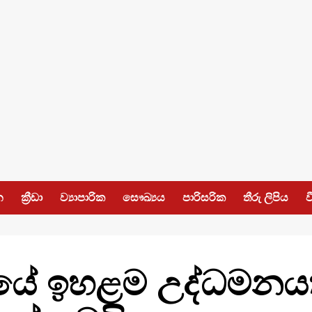
න
ක්‍රීඩා
ව්‍යාපාරික
සෞඛ්‍යය
පාරිසරික
තීරු ලිපිය
ව
ේ ඉහළම උද්ධමනයක