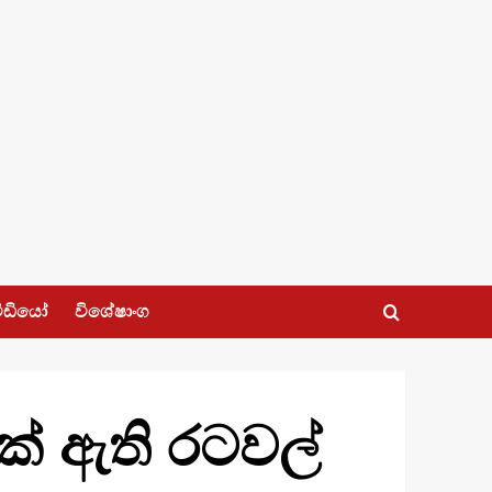
ීඩියෝ
විශේෂාංග
් ඇති රටවල්