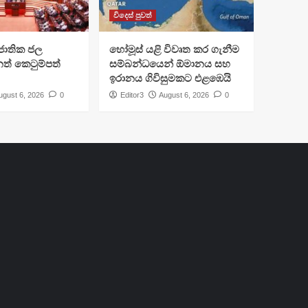
විදෙස් පුවත්
ජාතික ජල
හෝමූස් යළි විවෘත කර ගැනීම
ත් කෙටුම්පත්
සම්බන්ධයෙන් ඕමානය සහ
ඉරානය ගිවිසුමකට එළඹෙයි
ugust 6, 2026
0
Editor3
August 6, 2026
0