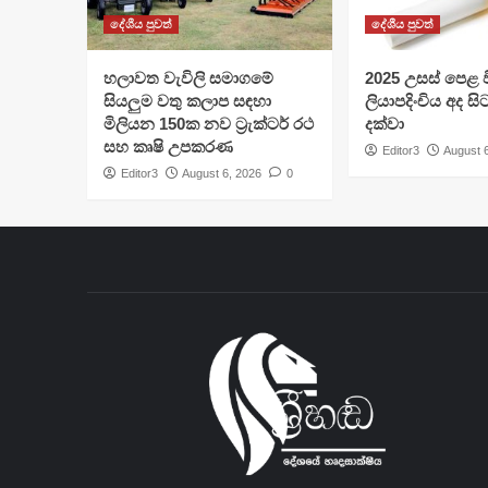
දේශීය පුවත්
දේශීය පුවත්
හලාවත වැවිලි සමාගමේ
​2025 උසස් පෙළ වි
සියලුම වතු කලාප සඳහා
ලියාපදිංචිය අද සි
මිලියන 150ක නව ට්‍රැක්ටර් රථ
දක්වා
සහ කෘෂි උපකරණ
Editor3
August 
Editor3
August 6, 2026
0