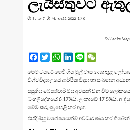
ලැයිස්තුවට ඇතු
Editor 7
March 25, 2022
0
Sri Lanka Map
Facebook
Twitter
WhatsApp
LinkedIn
Line
WeChat
මෙම වසරේ ගෙවී ගිය මුල් මාස දෙක තුළ ලෝක
විශ්වවිද්‍යාලයේ ආර්ථික විද්‍යා හා සංඛ්‍යාන 
පසුගිය බෙපරවාරි මස අවසන් වන විට ලෝකයේ ර
බංගලිදේශයේ 6.17%යි, ලංකාවේ 17.5%යි. ආදී ලෙ
මෙම කරුණු හෙළි කර ඇත.
එහිදී ඔහු විශේෂයෙන්ම අවධාරණය කර තිබෙන්න