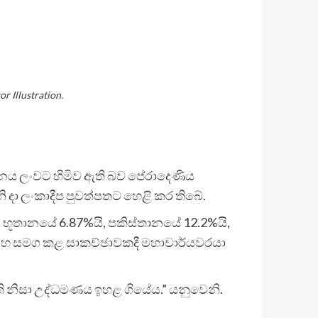
 Illustration.
නය ලංවට හිමිව ඇති බව පේරාදෙණිය
නි දා ලංකාදීප පුවත්පතට හෙළි කර තිබේ.
භූතානයේ 6.87%යි, පකිස්තානයේ 12.2%යි,
රමසිංහ සමග කළ සාකච්ඡාවකදී මහාචාර්යවරයා
ති නිසා උද්ධමණය ඉහළ ගියේය.” යනුවෙනි.