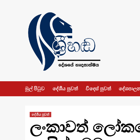
Skip
to
content
මුල් පිටුව
දේශීය පුවත්
විදෙස් පුවත්
දේශපාල
දේශීය පුවත්
ලංකාවත් ලෝකය