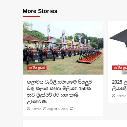
More Stories
දේශීය පුවත්
දේශීය පුව
හලාවත වැවිලි සමාගමේ සියලුම
​2025 උ
වතු කලාප සඳහා මිලියන 150ක
ලියාපදි
නව ට්‍රැක්ටර් රථ සහ කෘෂි
Editor3
උපකරණ
Editor3
August 6, 2026
0