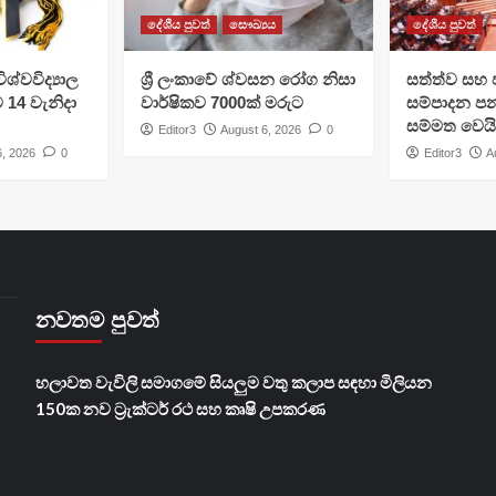
දේශීය පුවත්
සෞඛ්‍යය
දේශීය පුවත්
ශ්වවිද්‍යාල
ශ්‍රී ලංකාවේ ශ්වසන රෝග නිසා
සත්ත්ව සහ 
ට 14 වැනිදා
වාර්ෂිකව 7000ක් මරුට
සම්පාදන පන
සම්මත වෙයි
Editor3
August 6, 2026
0
6, 2026
0
Editor3
A
නවතම පුවත්
හලාවත වැවිලි සමාගමේ සියලුම වතු කලාප සඳහා මිලියන
150ක නව ට්‍රැක්ටර් රථ සහ කෘෂි උපකරණ