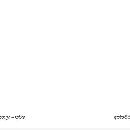
ගහලා – හර්ෂ
අන්තර්ජ