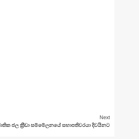
Next
ාතික ජල ක‍්‍රීඩා සම්මේලනයේ සභාපතිවරයා දිවයිනට