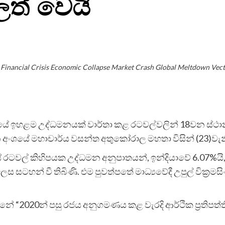
ලත් වෙයි
 Financial Crisis Economic Collapse Market Crash Global Meltdown Vector
යේ ඉහළම උද්ධමනයක් වාර්තා කළ රටවල්වලින් 18වන ස්ථා
අධ්‍යන අංශයේ මහාචාර්ය වසන්ත අතුකෝරාල මහතා විසින් (23)වැ
ටවල් කිහිපයක උද්ධමන අනුපාතයන්, ඉන්දියාවේ 6.07%යි, 
ස සටහන් වී තිබිණි. එම පුවත්පතේ මාධ්‍යවේදී උපුල් වික්‍
ේ “2020න් පසු රජය අනුගමණය කළ වැරදි ආර්ථික ප්‍රතිපත්