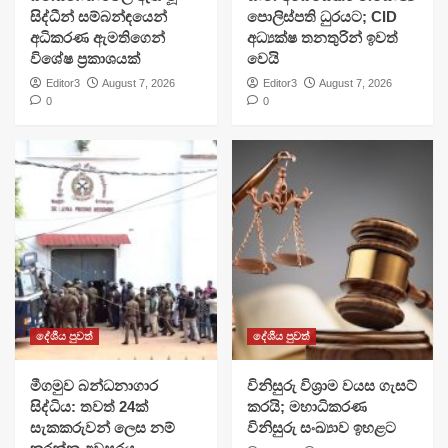
සිද්ධීන් සම්බන්ඳයෙන්
පොලිස්පති ධුරයට; CID
අධිකරණ ඇමතිගෙන්
අධ්‍යක්ෂ තනතුරින් ඉවත්
විශේෂ ප්‍රකාශයක්
වෙයි
Editor3
August 7, 2026
Editor3
August 7, 2026
0
0
දේශීය පුවත්
දේශීය පුවත්
මීගමුව බන්ධනාගාර
විනිසුරු විශ්‍රාම වයස ගැසට්
සිද්ධිය: තවත් 24ක්
කරයි; මහාධිකරණ
සැකකරුවන් ලෙස නම්
විනිසුරු සංඛ්‍යාව ඉහළට