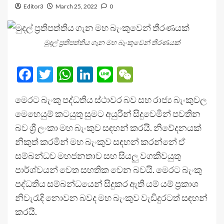
Editor3
March 25, 2022
0
මුදල් ප්‍රතිපත්තිය ගැන මහ බැංකුවෙන් තීරණයක්
Facebook
Twitter
WhatsApp
LinkedIn
Line
WeChat
මෙරට බැංකු පද්ධතිය ස්ථාවර බව සහ රාජ්‍ය බැංකුවල
මෙහෙයුම් කටයුතු සුමට අයුරින් සිදුවෙමින් පවතින
බව ශ්‍රී ලංකා මහ බැංකුව සඳහන් කරයි. නිවේදනයක්
නිකුත් කරමින් මහ බැංකුව සඳහන් කරන්නේ ඒ
සම්බන්ධව මහජනතාව සහ සියලු වගකිවයුතු
පාර්ශ්වයන් වෙත සහතික වෙන බවයි. මෙරට බැංකු
පද්ධතිය සම්බන්ධයෙන් සිදුකර ඇති යම් යම් ප්‍රකාශ
නිවැරැදි නොවන බවද මහ බැංකුව වැඩිදුරටත් සඳහන්
කරයි.