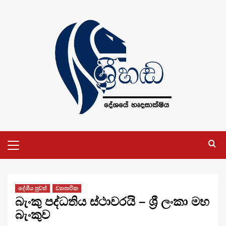
Skip
to
content
Primary
Menu
දේශීය පුවත්
ව්‍යාපාරික
බැංකු පද්ධතිය ස්ථාවරයි – ශ්‍රී ලංකා මහ
බැංකුව