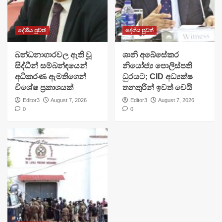
දේශීය පුවත්
දේශීය පුවත්
බන්ධනාගාරවල ඇති වූ
ශානි අබේසේකර
සිද්ධීන් සම්බන්ඳයෙන්
නියෝජ්‍ය පොලිස්පති
අධිකරණ ඇමතිගෙන්
ධුරයට; CID අධ්‍යක්ෂ
විශේෂ ප්‍රකාශයක්
තනතුරින් ඉවත් වෙයි
Editor3
August 7, 2026
Editor3
August 7, 2026
0
0