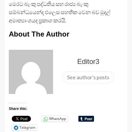
මෙරට බැංකු පද්ධතිය සහ රාජ්‍ය බැංකු
සම්බන්ධයෙන්ද එලෙස සහතික වෙන බව මුදල්
අමාත්‍යාංශයද ප්‍රකාශ කරයි.
About The Author
Editor3
See author's posts
Share this:
WhatsApp
Telegram