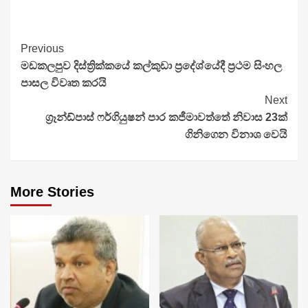
Continue
Previous
මඩකලපුව දිස්ත්‍රික්කයේ කල්කුඩා ප්‍රදේශ්යේදී ප්‍රථම සිංහල
Reading
පාසල විවෘත කරයි
Next
ග්‍රෑන්ඩ්පාස් ෆර්ගියුෂන් පාර කජීමාවත්තේ නිවාස 23ක්
ගිනිගෙන විනාශ වෙයි
More Stories