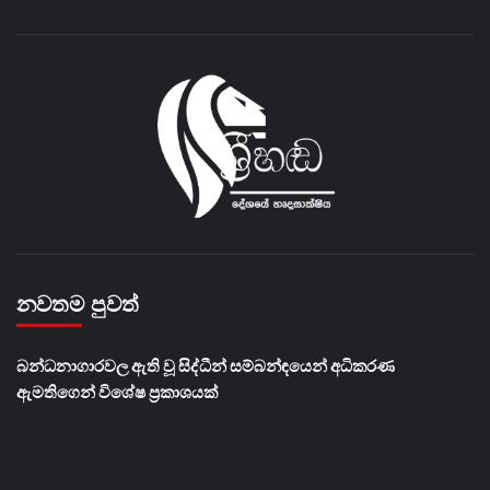
නවතම පුවත්
බන්ධනාගාරවල ඇති වූ සිද්ධීන් සම්බන්ඳයෙන් අධිකරණ
ඇමතිගෙන් විශේෂ ප්‍රකාශයක්