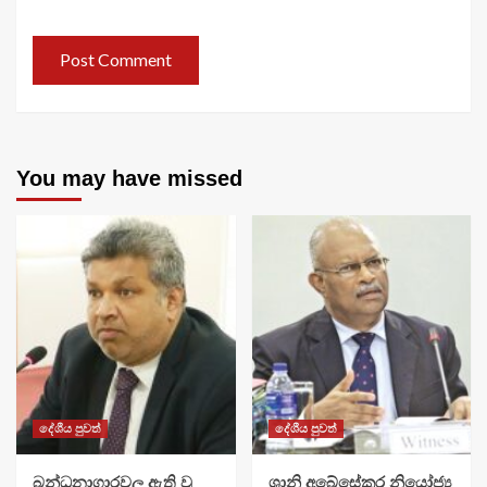
You may have missed
දේශීය පුවත්
දේශීය පුවත්
බන්ධනාගාරවල ඇති වූ
ශානි අබේසේකර නියෝජ්‍ය