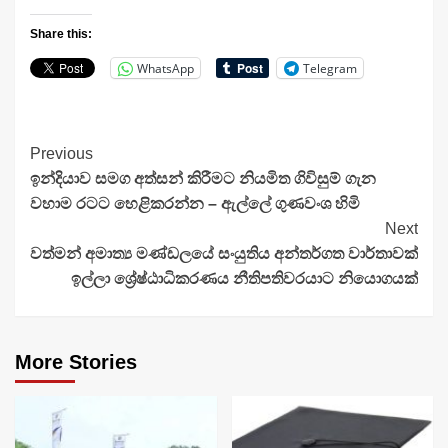
Share this:
WhatsApp
Telegram
Continue
Previous
ඉන්දියාව සමග අත්සන් කිරීමට නියමිත ගිවිසුම් ගැන
Reading
වහාම රටට හෙළිකරන්න – ඇල්ලේ ගුණවංශ හිමි
Next
වත්මන් අමාත්‍ය මණ්ඩලයේ සංයුතිය අන්තර්ගත වාර්තාවක්
ඉල්ලා ශ්‍රේෂ්ඨාධිකරණය නීතිපතිවරයාට නියොගයක්
More Stories