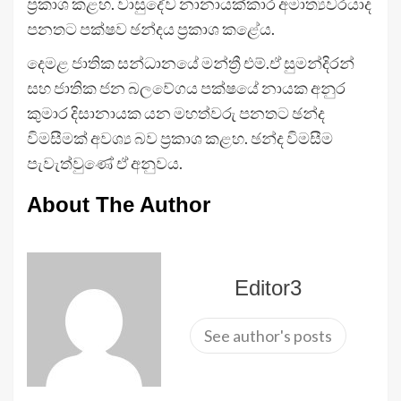
ප්‍රකාශ කළහ. වාසුදේව නානායක්කාර අමාත්‍යවරයාද
පනතට පක්ෂව ඡන්දය ප්‍රකාශ කළේය.
දෙමළ ජාතික සන්ධානයේ මන්ත්‍රී එම්.ඒ සුමන්දිරන්
සහ ජාතික ජන බලවේගය පක්ෂයේ නායක අනුර
කුමාර දිසානායක යන මහත්වරු පනතට ඡන්ද
විමසීමක් අවශ්‍ය බව ප්‍රකාශ කළහ. ඡන්ද විමසීම
පැවැත්වුණේ ඒ අනුවය.
About The Author
Editor3
See author's posts