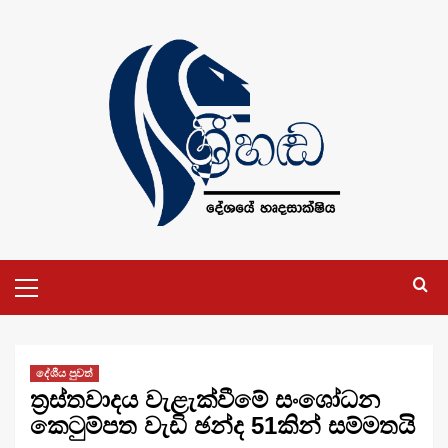
Skip
to
content
Primary
Menu
දේශීය පුවත්
ත්‍රස්තවාදය වැළැක්වීමේ සංශෝධන
කෙටුම්පත වැඩි ඡන්ද 51කින් සම්මතයි