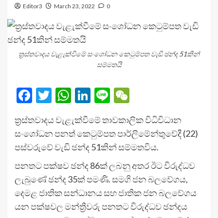
Editor3
March 23, 2022
0
ත්‍රස්තවාදය වැළැක්වීමේ සංශෝධන කෙටුම්පත වැඩි ඡන්ද 51කින්
සම්මතයි
Facebook
Twitter
WhatsApp
LinkedIn
Line
WeChat
ත්‍රස්තවාදය වැළැක්වීමේ තාවකාලික විධිවිධාන
සංශෝධන පනත් කෙටුම්පත පාර්ලිමේන්තුවේදී (22)
පස්වරුවේ වැඩි ඡන්ද 51කින් සම්මතවිය.
පනතට පක්ෂව ඡන්ද 86ක් ලබනු අතර ඊට විරුද්ධව
ලැබුණේ ඡන්ද 35ක් පමණි. සමගි ජන බලවේගය,
දෙමළ ජාතික සන්ධානය සහ ජාතික ජන බලවේගය
යන පක්ෂවල මන්ත්‍රීවරු පනතට විරුද්ධව ඡන්දය