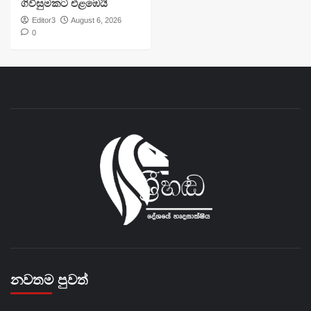
ගිවිසුමකට එළඹෙයි
Editor3
August 6, 2026
0
නවතම පුවත්