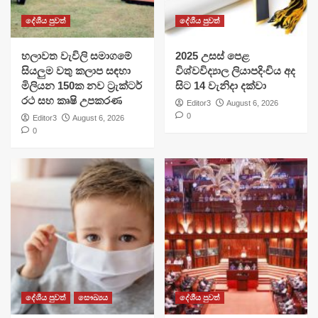
දේශීය පුවත්
දේශීය පුවත්
හලාවත වැවිලි සමාගමේ
​2025 උසස් පෙළ
සියලුම වතු කලාප සඳහා
විශ්වවිද්‍යාල ලියාපදිංචිය අද
මිලියන 150ක නව ට්‍රැක්ටර්
සිට 14 වැනිදා දක්වා
රථ සහ කෘෂි උපකරණ
Editor3
August 6, 2026
0
Editor3
August 6, 2026
0
දේශීය පුවත්
සෞඛ්‍යය
දේශීය පුවත්