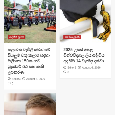
දේශීය පුවත්
දේශීය පුවත්
හලාවත වැවිලි සමාගමේ
​2025 උසස් පෙළ
සියලුම වතු කලාප සඳහා
විශ්වවිද්‍යාල ලියාපදිංචිය
මිලියන 150ක නව
අද සිට 14 වැනිදා දක්වා
ට්‍රැක්ටර් රථ සහ කෘෂි
Editor3
August 6, 2026
උපකරණ
0
Editor3
August 6, 2026
0