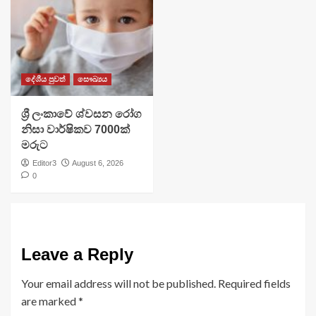
දේශීය පුවත්
සෞඛ්‍යය
ශ්‍රී ලංකාවේ ශ්වසන රෝග
නිසා වාර්ෂිකව 7000ක්
මරුට
Editor3
August 6, 2026
0
Leave a Reply
Your email address will not be published.
Required fields
are marked
*