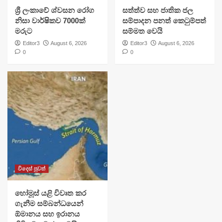
ශ්‍රී ලංකාවේ ශ්වසන රෝග
සත්ත්ව සහ ජාතික ජල
නිසා වාර්ෂිකව 7000ක්
සම්පාදන පනත් කෙටුම්පත්
මරුට
සම්මත වෙයි
Editor3
August 6, 2026
Editor3
August 6, 2026
0
0
විදෙස් පුවත්
හෝමූස් යළි විවෘත කර
ගැනීම සම්බන්ධයෙන්
ඕමානය සහ ඉරානය