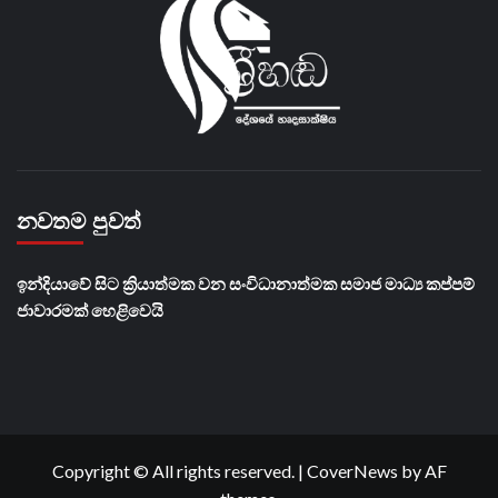
නවතම පුවත්
​ඉන්දියාවේ සිට ක්‍රියාත්මක වන සංවිධානාත්මක සමාජ මාධ්‍ය කප්පම්
ජාවාරමක් හෙළිවෙයි
Copyright © All rights reserved.
|
CoverNews
by AF