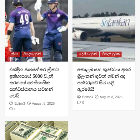
ක්‍රීඩා
විදෙස් පුවත්
දේශීය පුවත්
විදෙස් පුවත්
එක්දින ජාත්‍යන්තර ක්‍රිකට්
​කොළඹ සහ කුවේටය අතර
ඉතිහාසයේ 5000 වැනි
ශ්‍රීලංකන් ගුවන් ගමන් අද
තරගයේ ඓතිහාසික
පස්වරුවේ සිට යළි
සන්ධිස්ථානය සටහන්
ඇරඹෙයි
වෙයි
Editor3
August 8, 2026
0
Editor3
August 8, 2026
0