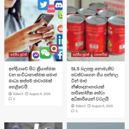
දේශීය පුවත්
දේශීය පුවත්
ව්‍යාපාරික
​ඉන්දියාවේ සිට ක්‍රියාත්මක
SLS බලපත්‍ර නොමැතිව
වන සංවිධානාත්මක සමාජ
පවත්වාගෙන ගිය පන්නල
මාධ්‍ය කප්පම් ජාවාරමක්
ටින් මාළු
හෙළිවෙයි
නිෂ්පාදනාගාරයක්
පාරිභෝගික සේවා
Editor3
August 8, 2026
අධිකාරියෙන් වටලයි
0
Editor3
August 8, 2026
0