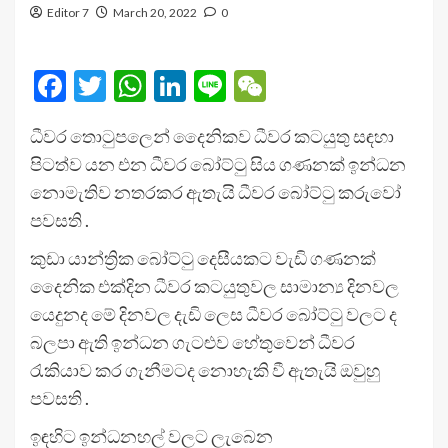
Editor 7
March 20, 2022
0
Facebook
Twitter
WhatsApp
LinkedIn
Line
WeChat
ධීවර තොටුපලෙන් දෛනිකව ධීවර කටයුතු සඳහා
පිටත්ව යන එන ධීවර බෝට්ටු සිය ගණනක් ඉන්ධන
නොමැතිව නතරකර ඇතැයි ධීවර බෝට්ටු කරුවෝ
පවසති .
කුඩා යාන්ත්‍රික බෝට්ටු දෙසීයකට වැඩි ගණනක්
දෛනික එක්දින ධීවර කටයුතුවල සාමාන්‍ය දිනවල
යෙදුනද මේ දිනවල දැඩි ලෙස ධීවර බෝට්ටු වලට ද
බලපා ඇති ඉන්ධන ගැටළුව හේතුවෙන් ධීවර
රැකියාව කර ගැනීමටද නොහැකි වී ඇතැයි ඔවුහු
පවසති .
ඉඳහිට ඉන්ධනහල් වලට ලැබෙන