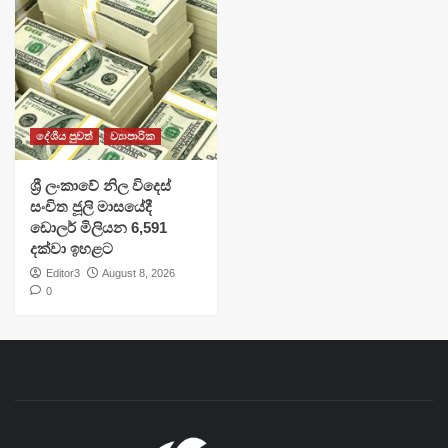
දේශීය පුවත්
ව්‍යාපාරික
ශ්‍රී ලංකාවේ නිල විදෙස්
සංචිත ජූලි මාසයේදී
ඩොලර් මිලියන 6,591
දක්වා ඉහළට
Editor3
August 8, 2026
0