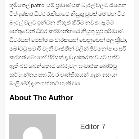
භූමිතෙල් patrol යම් ප්‍රමාණයක් බැරල් වලට රැගෙන
විත් දුෂ්කර ධීවර රැකියාවේ නියුතු වුවත් මේ වන විට
බැරල් වලට ඉන්ධන නිකුත් කිරීම නවතා දැමීම
හේතුවෙන් ධීවර කර්මාන්තයේ නියුතු සුළු පරිමාණ
ධීවරයන් මෙන්ම සංචාරකයන් වෙනුවෙන් ජල ක්‍රීඩා,
බෝට්ටු සවාරි වැනි වෘත්තීන් වලින් ජීවනෝපාය සරි
කරගත් බොහෝ පිරිසක් දැඩි දුෂ්කරතාවයට පත්ව
ඇති බව බෙන්තොට බේරුවල සංචාරක බෝට්ටු
කර්මාන්තය සහ ධීවර වෘත්තිකයන් ගැන සොයා
බැලීමේදී දැනගන්නට හැකි විය .
About The Author
Editor 7