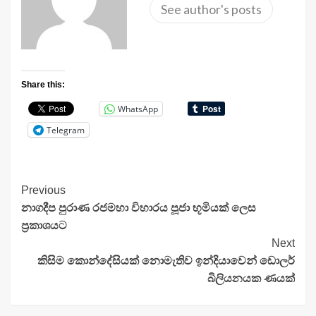
See author's posts
Share this:
WhatsApp
Telegram
Continue
Previous
නාගදීප පුරාණ රජමහා විහාරය පූජා භූමියක් ලෙස
Reading
ප්‍රකාශයට
Next
කිසිම කොන්දේසියක් නොමැතිව ඉන්දියාවෙන් ඩොලර්
බිලියනයක ණයක්