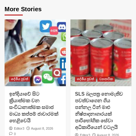
More Stories
දේශීය පුවත්
දේශීය පුවත්
ව්‍යාපාරික
​ඉන්දියාවේ සිට
SLS බලපත්‍ර නොමැතිව
ක්‍රියාත්මක වන
පවත්වාගෙන ගිය
සංවිධානාත්මක සමාජ
පන්නල ටින් මාළු
මාධ්‍ය කප්පම් ජාවාරමක්
නිෂ්පාදනාගාරයක්
හෙළිවෙයි
පාරිභෝගික සේවා
අධිකාරියෙන් වටලයි
Editor3
August 8, 2026
0
Editor3
August 8, 2026