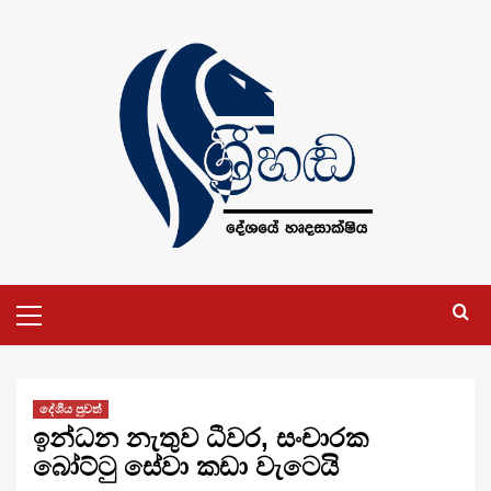
Skip
to
content
Primary
Menu
දේශීය පුවත්
ඉන්ධන නැතුව ධීවර, සංචාරක
බෝට්ටු සේවා කඩා වැටෙයි