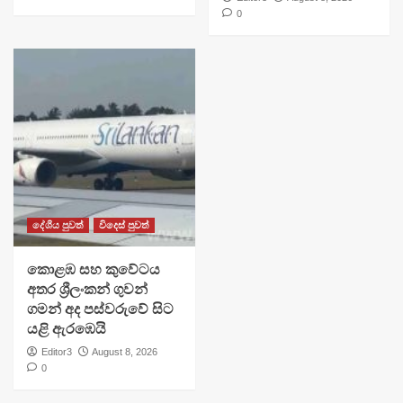
0
දේශීය පුවත්
විදෙස් පුවත්
​කොළඹ සහ කුවේටය
අතර ශ්‍රීලංකන් ගුවන්
ගමන් අද පස්වරුවේ සිට
යළි ඇරඹෙයි
Editor3
August 8, 2026
0