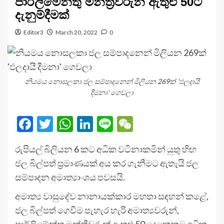
පාර්ලිමේන්තු මන්ත්‍රීවරුන් ඇතුළු 50ට
දැනුම්දීමක්
Editor3
March 20, 2022
0
නියමය නොසලකා ජල සම්පාදනෙන් මිලියන 269ක් 'ඵලදායී
දීමනා' ගෙවලා
Facebook
Twitter
WhatsApp
LinkedIn
Line
WeChat
රුපියල් බිලියන 6 කට අධික වටිනාකමින් යුතු හිඟ
ජල බිල්පත් ප්‍රමාණයක් අය කර ගැනීමට ඇතැයි ජල
සම්පාදන අමාත්‍යාංශය පවසයි.
අමාත්‍ය වාසුදේව නානායක්කාර මහතා සඳහන් කළේ,
ජල බිල්පත් ගෙවීම පැහැර හැරි අමාත්‍යවරුන්,