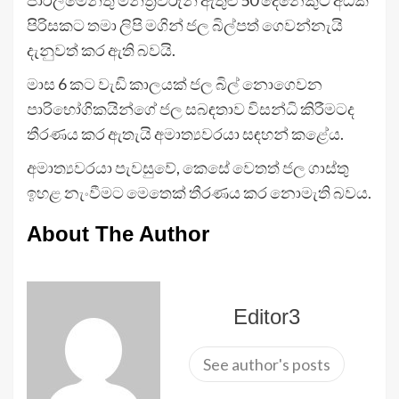
පාර්ලිමේන්තු මන්ත්‍රීවරුන් ඇතුළු 50 දෙනෙකුට අධික
පිරිසකට තමා ලිපි මගින් ජල බිල්පත් ගෙවන්නැයි
දැනුවත් කර ඇති බවයි.
මාස 6 කට වැඩි කාලයක් ජල බිල් නොගෙවන
පාරිභෝගිකයින්ගේ ජල සබඳතාව විසන්ධි කිරීමටද
තීරණය කර ඇතැයි අමාත්‍යවරයා සඳහන් කළේය.
අමාත්‍යවරයා පැවසුවේ, කෙසේ වෙතත් ජල ගාස්තු
ඉහළ නැංවීමට මෙතෙක් තීරණය කර නොමැති බවය.
About The Author
Editor3
See author's posts