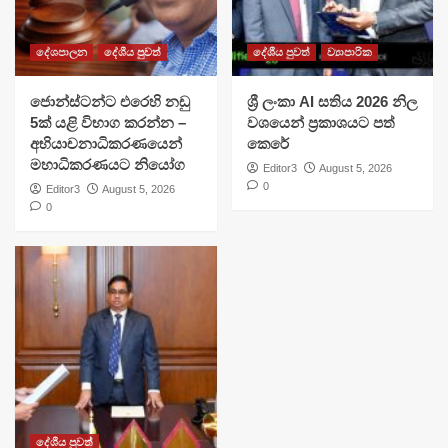
දේශපාලන
දේශීය පුවත්
දේශීය පුවත්
ව්‍යාපාරික
ජොන්ස්ටන්ට එරෙහි නඩු
ශ්‍රී ලංකා AI සතිය 2026 නිල
5ක් යළි විභාග කරන්න –
වශයෙන් ප්‍රකාශයට පත්
අභියාචනාධිකරණයෙන්
කෙරේ
මහාධිකරණයට නියෝග
Editor3
August 5, 2026
0
Editor3
August 5, 2026
0
දේශීය පුවත්