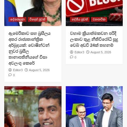
දේශපාලන
විදෙස් පුවත්
දේශීය පුවත්
ව්‍යාපාරික
ඇමෙරිකාව සහ බ්‍රසීලය
වහාම ක්‍රියාත්මකවන පරිදි
අතර රාජ්‍යතාන්ත්‍රික
ලංකාව තුළ නීතිවිරෝධී සූදු
අර්බුදයක්: වොෂින්ටන්
වෙබ් අඩවි 24ක් තහනම්
නුවර බ්‍රසීල
Editor3
August 5, 2026
තානාපතිනියගේ වීසා
0
අවලංගු කෙරේ
Editor3
August 5, 2026
0