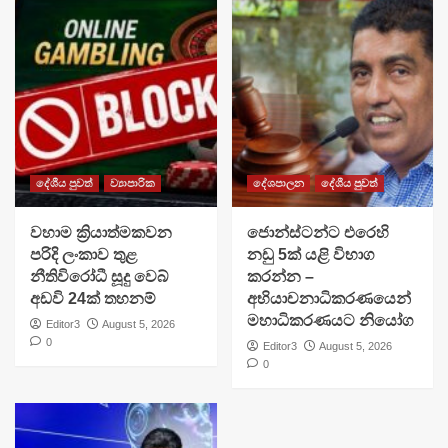
දේශීය පුවත්
ව්‍යාපාරික
දේශපාලන
දේශීය පුවත්
වහාම ක්‍රියාත්මකවන
ජොන්ස්ටන්ට එරෙහි
පරිදි ලංකාව තුළ
නඩු 5ක් යළි විභාග
නීතිවිරෝධී සූදු වෙබ්
කරන්න –
අඩවි 24ක් තහනම්
අභියාචනාධිකරණයෙන්
මහාධිකරණයට නියෝග
Editor3
August 5, 2026
0
Editor3
August 5, 2026
0