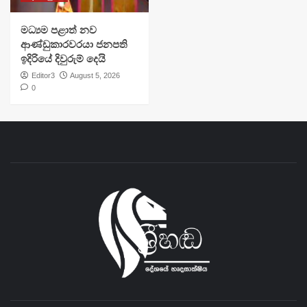
මධ්‍යම පළාත් නව
ආණ්ඩුකාරවරයා ජනපති
ඉදිරියේ දිවුරුම් දෙයි
Editor3
August 5, 2026
0