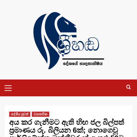
Skip
to
content
Primary
Menu
දේශීය පුවත්
ව්‍යාපාරික
අය කර ගැනීමට ඇති හිඟ ජල බිල්පත්
ප්‍රමාණය රු. බිලියන 6ක්; නොගෙවූ