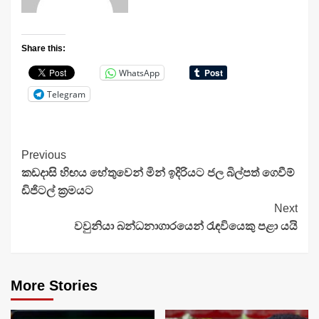
Share this:
WhatsApp
Telegram
Continue
Previous
කඩදාසි හිඟය හේතුවෙන් මින් ඉදිරියට ජල බිල්පත් ගෙවීම්
Reading
ඩිජිටල් ක්‍රමයට
Next
වවුනියා බන්ධනාගාරයෙන් රැඳවියෙකු පළා යයි
More Stories