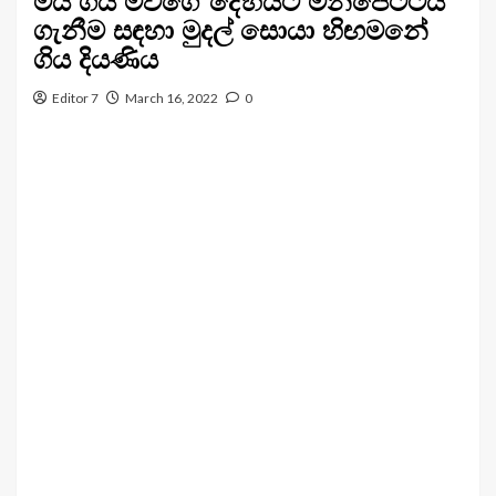
මිය ගිය මවගේ දේහයට මිනීපෙට්ටිය
ගැනීම සඳහා මුදල් සොයා හිඟමනේ
ගිය දියණිය
Editor 7
March 16, 2022
0