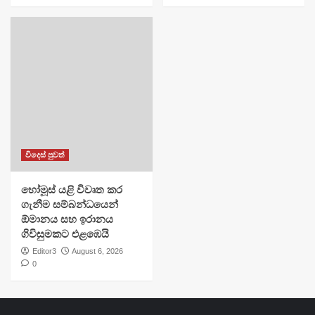
විදෙස් පුවත්
හෝමූස් යළි විවෘත කර
ගැනීම සම්බන්ධයෙන්
ඕමානය සහ ඉරානය
ගිවිසුමකට එළඹෙයි
Editor3
August 6, 2026
0