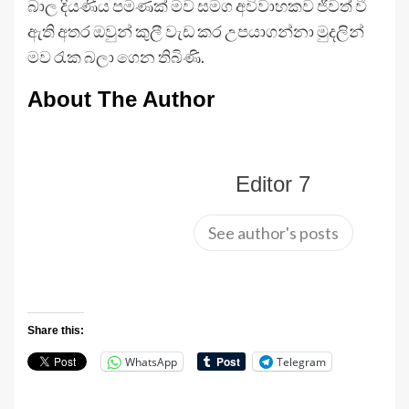
බාල දියණිය පමණක් මව සමග අවිවාහකව ජීවත් වී
ඇති අතර ඔවුන් කුලී වැඩ කර උපයාගන්නා මුදලින්
මව රැක බලා ගෙන තිබිණි.
About The Author
Editor 7
See author's posts
Share this:
WhatsApp
Telegram