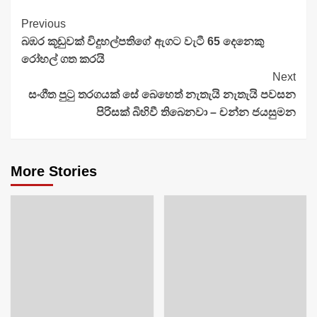
Continue
Previous
බඹර කූඩුවක් විදුහල්පතිගේ ඇගට වැටී 65 දෙනෙකු
Reading
රෝහල් ගත කරයි
Next
සංගීත පුටු තරගයක් සේ බෙහෙත් නැතැයි නැතැයි පවසන
පිරිසක් බිහිවී තිබෙනවා – චන්න ජයසුමන
More Stories