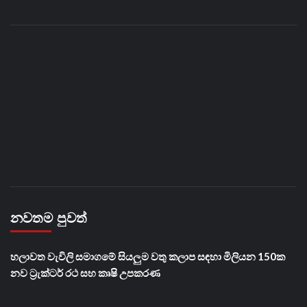
නවතම පුවත්
හලාවත වැවිලි සමාගමේ සියලුම වතු කලාප සඳහා මිලියන 150ක
නව ට්‍රැක්ටර් රථ සහ කෘෂි උපකරණ