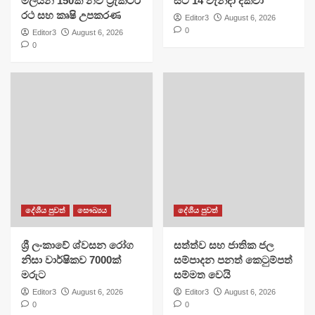
මිලියන 150ක නව ට්‍රැක්ටර්
සිට 14 වැනිදා දක්වා
රථ සහ කෘෂි උපකරණ
Editor3
August 6, 2026
0
Editor3
August 6, 2026
0
දේශීය පුවත්
සෞඛ්‍යය
දේශීය පුවත්
ශ්‍රී ලංකාවේ ශ්වසන රෝග
සත්ත්ව සහ ජාතික ජල
නිසා වාර්ෂිකව 7000ක්
සම්පාදන පනත් කෙටුම්පත්
මරුට
සම්මත වෙයි
Editor3
August 6, 2026
Editor3
August 6, 2026
0
0