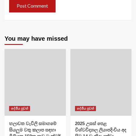
You may have missed
දේශීය පුවත්
දේශීය පුවත්
හලාවත වැවිලි සමාගමේ
​2025 උසස් පෙළ
සියලුම වතු කලාප සඳහා
විශ්වවිද්‍යාල ලියාපදිංචිය අද