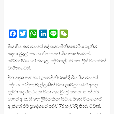
Facebook
Twitter
WhatsApp
LinkedIn
Line
WeChat
මිය ගිය තම මවගේ දේහයට මිනීපෙට්ටිය ගැනීම
සඳහා මුදල් සොයා හිඟමනේ ගිය කාන්තාවක්
සම්බන්ධයෙන් ජාඇල දේවාලේගම පොලිස් වසමෙන්
වාර්තාවෙයි.
දින දෙක තුනකට ඉහතදී නිවසේ දී මියගිය මවගේ
දේහය රෙදි කැබැල්ලකින් වසා ලාම්පුවක් ඒ අසල
දල්වා දොරගුළු දමා වසා ඇය මුදල් සොයා ගැනීමට
ගොස් ඇතැයි පොලිසිය කියා සිටී. මෙසේ මිය ගොස්
ඇත්තේ එම ප්‍රදේශයේ පදිංචි 76 හැවිරිදි තිදරු මවකි.