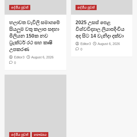
දේශීය පුවත්
දේශීය පුවත්
හලාවත වැවිලි සමාගමේ
​2025 උසස් පෙළ
සියලුම වතු කලාප සඳහා
විශ්වවිද්‍යාල ලියාපදිංචිය
මිලියන 150ක නව
අද සිට 14 වැනිදා දක්වා
ට්‍රැක්ටර් රථ සහ කෘෂි
Editor3
August 6, 2026
උපකරණ
0
Editor3
August 6, 2026
0
දේශීය පුවත්
සෞඛ්‍යය