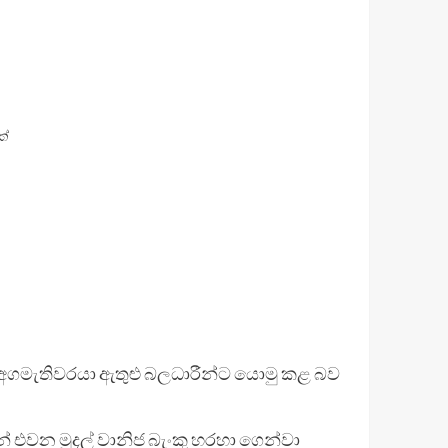
ක්
, අගමැතිවරයා ඇතුළු බලධාරීන්ට යොමු කළ බව
් එවන මුදල් වානිජ බැංකු හරහා ගෙන්වා