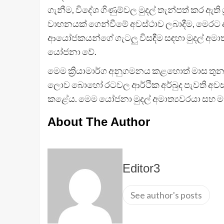
ගැනීම, විදේශ ගිණුම්වල මුදල් තැන්පත් කර ඇති 
වාහනයක් ගෙන්වීමේ අවස්ථාව ලබාදීම, මෙරට 
ආයෝජකයන්ගේ ගැටලු විසඳීම සඳහා මුදල් අමාත
යෝජනා වේ.
මෙම ක්‍රියාමාර්ග අනුගමනය කළහොත් මාස ත
ලොව බොහෝ රටවල ආර්ථික අර්බුද පැවති අවස්ථා
කළේය. මෙම යෝජනා මුදල් අමාත්‍යවරයා සහ ම
About The Author
Editor3
See author's posts