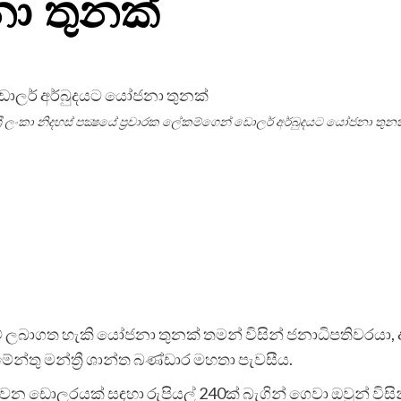
ා තුනක්
්‍රී ලංකා නිදහස් පක්‍ෂයේ ප්‍රචාරක ලේකම්ගෙන් ඩොලර් අර්බුදයට යෝජනා තුන
ුම් ලබාගත හැකි යෝජනා තුනක් තමන් විසින් ජනාධිපතිවරයා
ලිමේන්තු මන්ත්‍රී ශාන්ත බණ්ඩාර මහතා පැවසීය.
 ඩොලරයක් සඳහා රුපියල් 240ක් බැගින් ගෙවා ඔවුන් විසින