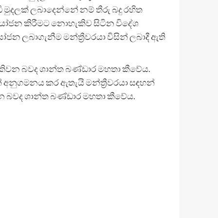
ි මුදලක් ලබාදෙන්නේ නම් තීරු බදු රහිත
යෝජන කිරීමට නොහැකිව සිටින විදේශ
 ලබාගැනීම මන්ත්‍රීවරයා විසින් ලබාදී ඇති
කිවන බවද ශාන්ත බණ්ඩාර මහතා කීවේය.
් අනුගමනය කර ඇතැයි මන්ත්‍රීවරයා සඳහන්
න බවද ශාන්ත බණ්ඩාර මහතා කීවේය.