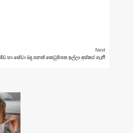
Next
ඩ හා සේවා බදු පනත් කෙටුම්පත ඉල්ලා අස්කර ගැනී