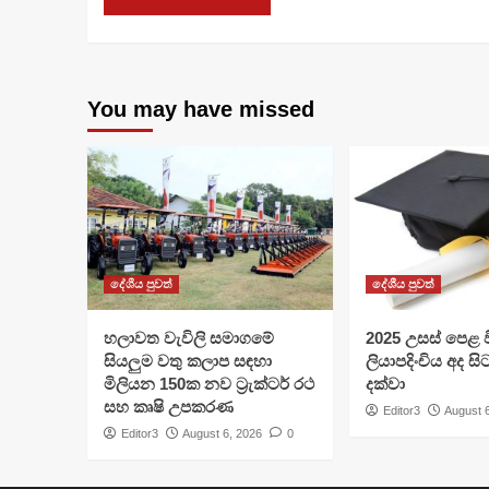
You may have missed
දේශීය පුවත්
දේශීය පුවත්
හලාවත වැවිලි සමාගමේ
​2025 උසස් පෙළ වි
සියලුම වතු කලාප සඳහා
ලියාපදිංචිය අද සි
මිලියන 150ක නව ට්‍රැක්ටර් රථ
දක්වා
සහ කෘෂි උපකරණ
Editor3
August 
Editor3
August 6, 2026
0