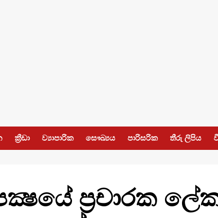
න
ක්‍රීඩා
ව්‍යාපාරික
සෞඛ්‍යය
පාරිසරික
තීරු ලිපිය
ව
ස් පක්‍ෂයේ ප්‍රචාරක 