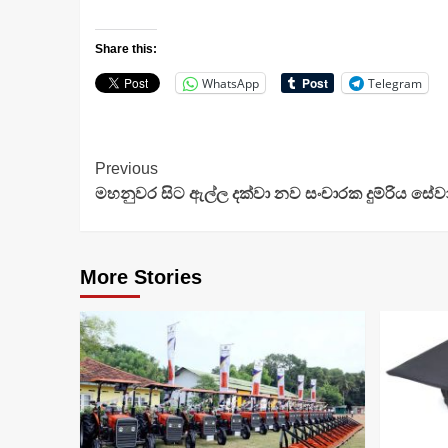
Share this:
WhatsApp
Telegram
Continue
Previous
මහනුවර සිට ඇල්ල දක්වා නව සංචාරක දුම්රිය සේව
Reading
More Stories