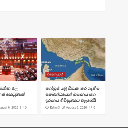
විදෙස් පුවත්
ජාතික ජල
හෝමූස් යළි විවෘත කර ගැනීම
ත් කෙටුම්පත්
සම්බන්ධයෙන් ඕමානය සහ
ඉරානය ගිවිසුමකට එළඹෙයි
ugust 6, 2026
0
Editor3
August 6, 2026
0