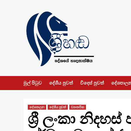
Skip
to
content
මුල් පිටුව
දේශීය පුවත්
විදෙස් පුවත්
දේශපාල
දේශපාලන
දේශීය පුවත්
ව්‍යාපාරික
ශ්‍රී ලංකා නිදහ