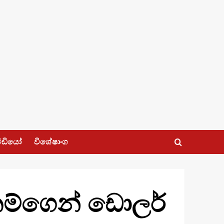
ීඩියෝ
විශේෂාංග
ලේකම්ගෙන් ඩොලර්