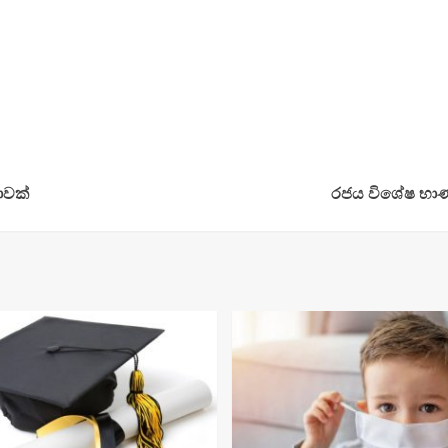
ාවක්
රජය විශේෂ භාණ්