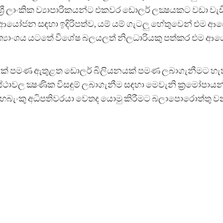
ශ්‍රී ලාංකික ව්‍යාපාරිකයන්ට එකවර ඩොලර් ලක්‍ෂයකට වඩා වැඩ
ආයෝජන සඳහා ඉදිරිපත්ව, යම් යම් ගැටලු හේතුවෙන් එම ආ
්‍යාංශය යටතේ විශේෂ බලයලත් නිලධාරියකු පත්කර එම ආයෝජන
ුනක් පමණ ඇතුළත ඩොලර් බිලියනයක් පමණ ලබාගැනීමට හැ
වල ක්‍ෂණික විසඳුම් ලබාගැනීම සඳහා මෙවැනි ක්‍රමෝපායන
හබැංකු අධිපතිවරයා වෙතද යොමු කිරීමට බලාපොරොත්තු ව