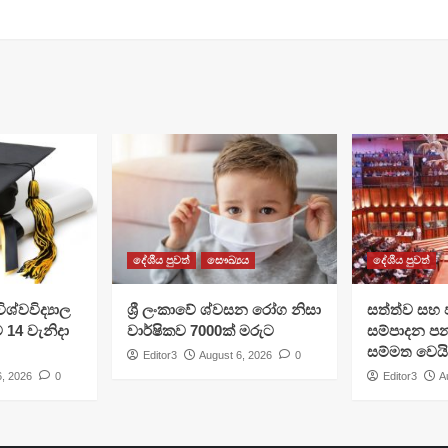
දේශීය පුවත්
සෞඛ්‍යය
දේශීය පුවත්
ශ්වවිද්‍යාල
ශ්‍රී ලංකාවේ ශ්වසන රෝග නිසා
සත්ත්ව සහ 
ට 14 වැනිදා
වාර්ෂිකව 7000ක් මරුට
සම්පාදන පන
සම්මත වෙයි
Editor3
August 6, 2026
0
6, 2026
0
Editor3
A