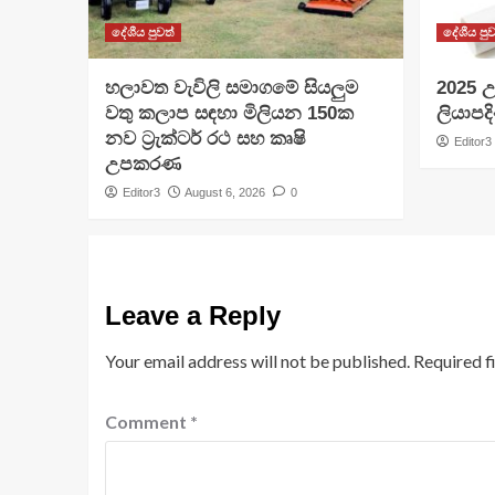
දේශීය පුවත්
දේශීය පුව
හලාවත වැවිලි සමාගමේ සියලුම
​2025 උ
වතු කලාප සඳහා මිලියන 150ක
ලියාපදි
නව ට්‍රැක්ටර් රථ සහ කෘෂි
Editor3
උපකරණ
Editor3
August 6, 2026
0
Leave a Reply
Your email address will not be published.
Required f
Comment
*