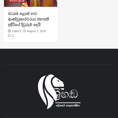
දේශීය පුවත්
මධ්‍යම පළාත් නව
ආණ්ඩුකාරවරයා ජනපති
ඉදිරියේ දිවුරුම් දෙයි
Editor3
August 5, 2026
0