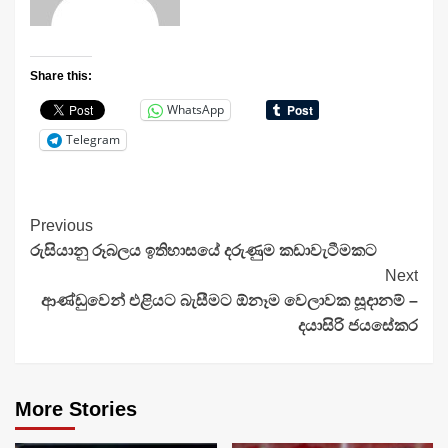
Share this:
WhatsApp
Telegram
Continue
Previous
රුසියානු රූබලය ඉතිහාසයේ දරුණුම කඩාවැටීමකට
Reading
Next
ආණ්ඩුවෙන් එළියට බැසීමට ඕනෑම වෙලාවක සූදානම් –
දයාසිරි ජයසේකර
More Stories