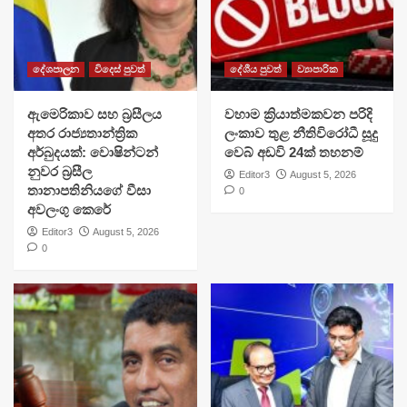
දේශපාලන
විදෙස් පුවත්
දේශීය පුවත්
ව්‍යාපාරික
ඇමෙරිකාව සහ බ්‍රසීලය
වහාම ක්‍රියාත්මකවන පරිදි
අතර රාජ්‍යතාන්ත්‍රික
ලංකාව තුළ නීතිවිරෝධී සූදු
අර්බුදයක්: වොෂින්ටන්
වෙබ් අඩවි 24ක් තහනම්
නුවර බ්‍රසීල
Editor3
August 5, 2026
තානාපතිනියගේ වීසා
0
අවලංගු කෙරේ
Editor3
August 5, 2026
0