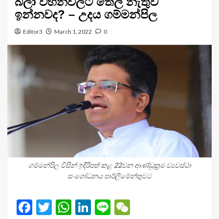
බීලා වහනවලට තෙල් නැතුව
ඉන්නවද? – උදය ගම්මන්පිල
Editor3
March 1, 2022
0
ගම්මන්පිල විසින් ඉදිරිපත් කළ 22වන ආණ්ඩුක්‍රම ව්‍යවස්ථා
සංශෝධනය පාර්ලිමේන්තුවට
Facebook
Twitter
WhatsApp
LinkedIn
Line
WeChat