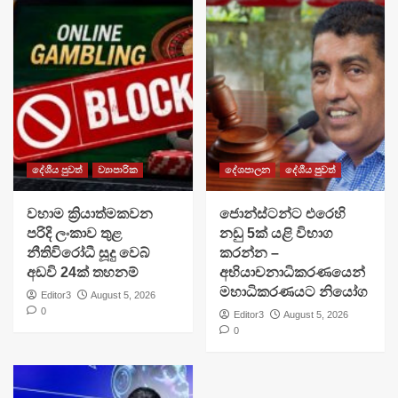
දේශීය පුවත්
ව්‍යාපාරික
දේශපාලන
දේශීය පුවත්
වහාම ක්‍රියාත්මකවන
ජොන්ස්ටන්ට එරෙහි
පරිදි ලංකාව තුළ
නඩු 5ක් යළි විභාග
නීතිවිරෝධී සූදු වෙබ්
කරන්න –
අඩවි 24ක් තහනම්
අභියාචනාධිකරණයෙන්
මහාධිකරණයට නියෝග
Editor3
August 5, 2026
0
Editor3
August 5, 2026
0