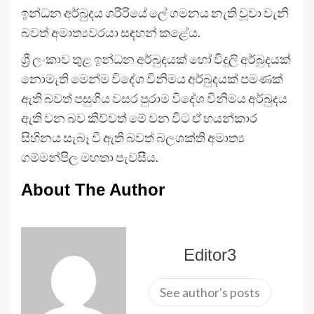
ඉන්ධන අර්බුදය ශරීරියේ ලේ ගමනය නැති වූවා වැනි
බවත් අමාත්‍යවරයා සඳහන් කළේය.
ශ්‍රී ලංකාව තුළ ඉන්ධන අර්බුදයක් හෝ විදුලි අර්බුදයක්
නොමැති මෙන්ම විදේශ විනිමය අර්බුදයක් පමණක්
ඇති බවත් පසුගිය වසර පුරාම විදේශ විනිමය අර්බුදය
ඇති වන බව කිව්වත් මේ වන විට ඒ භයන්කාර
සිහිනය සැබෑ වී ඇති බවත් බලශක්ති අමාත්‍ය
ගම්මන්පිල මහතා පැවසීය.
About The Author
Editor3
See author's posts