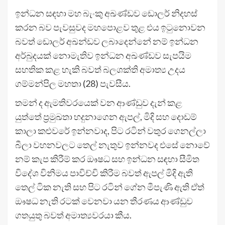
ඉන්ධන සඳහා මහ බැංකු අඛණ්ඩව ඩොලර් නිදහස්
කරන බව පැවසුවද මහපොළව තුළ එය ඉටුනොවන
බවත් ඩොලර් අඛන්ඩව ලබාදෙන්නේ නම් ඉන්ධන
අර්බුදයක් නොමැතිව ඉන්ධන අඛණ්ඩව සැපයිම
සහතික කළ හැකි බවත් බලශක්ති අමාත්‍ය උදය
ගම්මන්පිල මහතා (28) පැවසීය.
තමන් ද ඇමතිවරයෙක් වන ආණ්ඩුව දැන් කළ
යුත්තේ ප්‍රමුඛතා හදුනාගෙන ඇපල්, මිදි සහ දොඩම්
කාලා කළුවරේ ඉන්නවාද, පිට රටින් වතුර ගෙනල්ලා
බීලා වහනවලට තෙල් නැතුව ඉන්නවද එසේ නොවේ
නම් කැප කිරීම් කර ඖෂධ සහ ඉන්ධන සඳහා සීමිත
විදේශ විනිමය පාවිච්චි කිරීම බවත් ඇපල් මිදි ඇති
තෙල් ටික නැති සහ පිට රටින් ගේන මීපැණි ඇති ඒත්
ඖෂධ නැති රටක් වෙනවා යන තීරණය ආණ්ඩුව
ගතයුතු බවත් අමාත්‍යවරයා කීය.