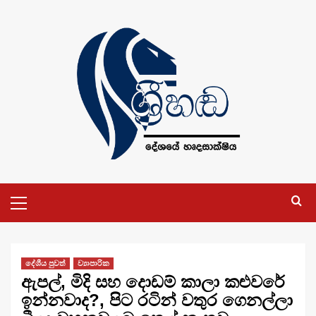
Skip
to
content
Primary
Menu
දේශීය පුවත්
ව්‍යාපාරික
ඇපල්, මිදි සහ දොඩම් කාලා කළුවරේ
ඉන්නවාද?, පිට රටින් වතුර ගෙනල්ලා