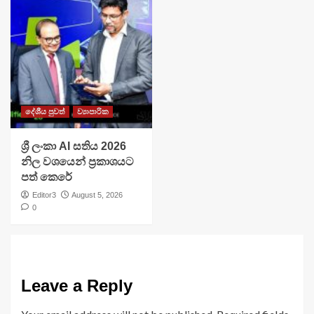
දේශීය පුවත්
ව්‍යාපාරික
ශ්‍රී ලංකා AI සතිය 2026
නිල වශයෙන් ප්‍රකාශයට
පත් කෙරේ
Editor3
August 5, 2026
0
Leave a Reply