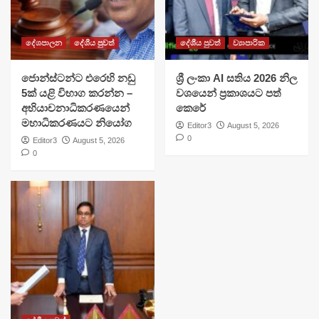
දේශපාලන
දේශීය පුවත්
දේශීය පුවත්
ව්‍යාපාරික
ජොන්ස්ටන්ට එරෙහි නඩු
ශ්‍රී ලංකා AI සතිය 2026 නිල
5ක් යළි විභාග කරන්න –
වශයෙන් ප්‍රකාශයට පත්
අභියාචනාධිකරණයෙන්
කෙරේ
මහාධිකරණයට නියෝග
Editor3
August 5, 2026
0
Editor3
August 5, 2026
0