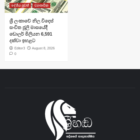
දේශීය පුවත්
ව්‍යාපාරික
ශ්‍රී ලංකාවේ නිල විදෙස්
සංචිත ජූලි මාසයේදී
ඩොලර් මිලියන 6,591
දක්වා ඉහළට
Editor3
August 8, 2026
0