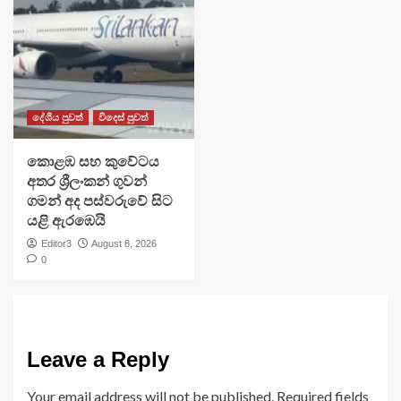
දේශීය පුවත්
විදෙස් පුවත්
​කොළඹ සහ කුවේටය
අතර ශ්‍රීලංකන් ගුවන්
ගමන් අද පස්වරුවේ සිට
යළි ඇරඹෙයි
Editor3
August 8, 2026
0
Leave a Reply
Your email address will not be published.
Required fields