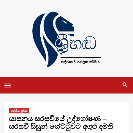
Skip
to
content
Primary
Menu
දේශීය පුවත්
යාපනය සරසවියේ උද්ගෝෂණ –
සරසවි සිසුන් ගේට්ටුවට අගුළු දමති