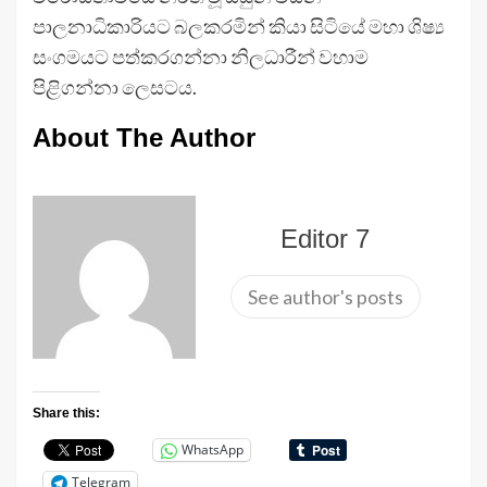
පාලනාධිකාරියට බලකරමින් කියා සිටියේ මහා ශිෂ්‍ය
සංගමයට පත්කරගන්නා නිලධාරීන් වහාම
පිළිගන්නා ලෙසටය.
About The Author
Editor 7
See author's posts
Share this:
WhatsApp
Telegram