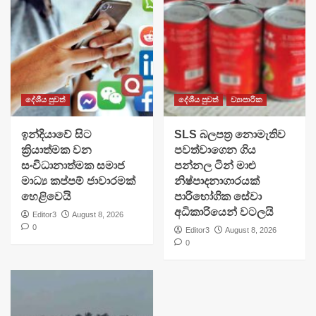
දේශීය පුවත්
දේශීය පුවත්
ව්‍යාපාරික
​ඉන්දියාවේ සිට
SLS බලපත්‍ර නොමැතිව
ක්‍රියාත්මක වන
පවත්වාගෙන ගිය
සංවිධානාත්මක සමාජ
පන්නල ටින් මාළු
මාධ්‍ය කප්පම් ජාවාරමක්
නිෂ්පාදනාගාරයක්
හෙළිවෙයි
පාරිභෝගික සේවා
අධිකාරියෙන් වටලයි
Editor3
August 8, 2026
0
Editor3
August 8, 2026
0