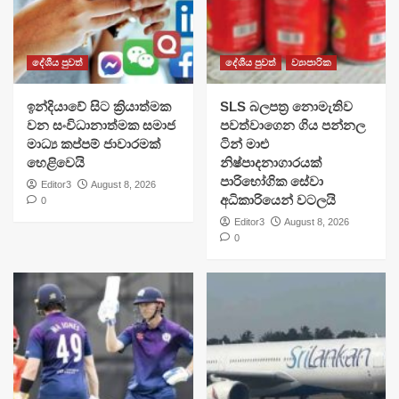
දේශීය පුවත්
දේශීය පුවත්
ව්‍යාපාරික
​ඉන්දියාවේ සිට ක්‍රියාත්මක
SLS බලපත්‍ර නොමැතිව
වන සංවිධානාත්මක සමාජ
පවත්වාගෙන ගිය පන්නල
මාධ්‍ය කප්පම් ජාවාරමක්
ටින් මාළු
හෙළිවෙයි
නිෂ්පාදනාගාරයක්
පාරිභෝගික සේවා
Editor3
August 8, 2026
අධිකාරියෙන් වටලයි
0
Editor3
August 8, 2026
0