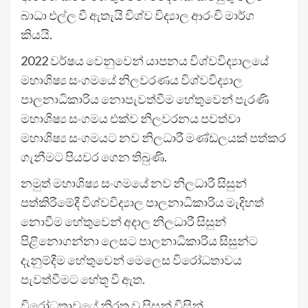
බාධා එල්ල වී ඇතැයි විශ්ව විද්‍යාල ආරංචි මාර්ග
කියයි.
2022 වර්ෂය වෙනුවෙන් යාපනය විශ්වවිද්‍යාලයේ
මහාශිෂ්‍ය සංගමයේ නිලවරණය විශ්වවිද්‍යාල
පාලනාධිකාරිය නොපැවත්වීම හේතුවෙන් පැරණි
මහාශිෂ්‍ය සංගමය එක්ව නිලවරනය පවත්වා
මහාශිෂ්‍ය සංගමයට නව නිලධාරී මණ්ඩලයක් පත්කර
ගැනීමට පියවර ගෙන තිබුණි.
නමුත් මහාශිෂ්‍ය සංගමයේ නව නිලධාරී සිසුන්
පත්කිරීමේදී විශ්වවිද්‍යාල පාලනාධිකාරිය මැදිහත්
නොවීම හේතුවෙන් අදාල නිලධාරී සිසුන්
පිළිනොගන්නා ලෙසට පාලනාධිකාරිය සිසුන්ට
දැනුම්දීම හේතුවෙන් මෙලෙස විරෝධතාවය
පැවත්වීමට හේතූ වී ඇත.
විරෝධතාවයේ නිරත වූ සිසුන් විසින්