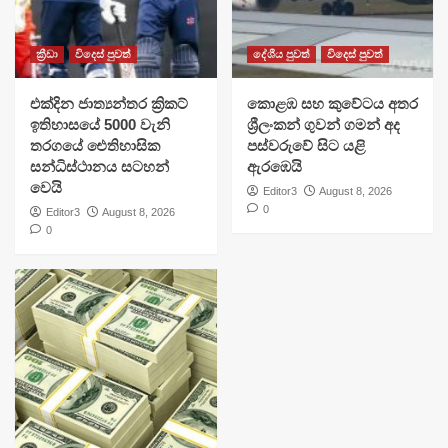
ක්‍රීඩා
විදෙස් පුවත්
දේශීය පුවත්
විදෙස් පුවත්
එක්දින ජාත්‍යන්තර ක්‍රිකට්
​කොළඹ සහ කුවේටය අතර
ඉතිහාසයේ 5000 වැනි
ශ්‍රීලංකන් ගුවන් ගමන් අද
තරගයේ ඓතිහාසික
පස්වරුවේ සිට යළි
සන්ධිස්ථානය සටහන්
ඇරඹෙයි
වෙයි
Editor3
August 8, 2026
0
Editor3
August 8, 2026
0