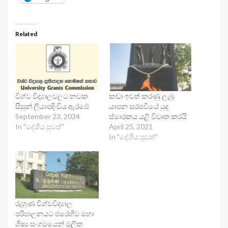
Related
විශ්ව විද්‍යාලවලට නවක
කඩා ඉවත් කරණු ලැබූ
සිසුන් ලියාපදිංචිය ඇරඹේ
යාපන සරසවියේ යුද
September 23, 2024
ස්මාරකය යළි විවෘත කරයි
In "දේශීය පුවත්"
April 25, 2021
In "දේශීය පුවත්"
රුහුණ විශ්වවිද්‍යාල
පරිපාලනයට එරෙහිව මහා
ශිෂ්‍ය සංගමයෙන් මූලික