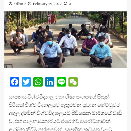
Editor 7
February 19, 2022
0
Facebook
Twitter
WhatsApp
LinkedIn
Line
WeChat
යාපනය විශ්වවිද්‍යාල මහා ශිෂ්‍ය සංගමයේ සිසුන්
පිරිසක් විශ්ව විද්‍යාලයට ඇතුළුවන ප්‍රධාන ගේට්ටුවට
අගුලු දමමින් විශ්වවිද්‍යාලයට පිවිසෙන මාර්ගයේ වාඩි
වි, එහි පාලනාධිකාරියට එරෙහිව විරෝධතාවක්
ආරම්භ කිරීම හේතුවෙන් දෛනික කටයුතු වලට