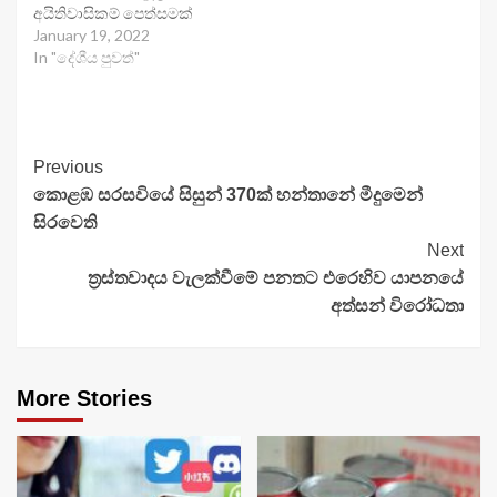
අයිතිවාසිකම් පෙත්සමක්
January 19, 2022
In "දේශීය පුවත්"
Continue
Previous
කොළඹ සරසවියේ සිසුන් 370ක් හන්තානේ මීදුමෙන්
Reading
සිරවෙති
Next
ත්‍රස්තවාදය වැලක්වීමේ පනතට එරෙහිව යාපනයේ
අත්සන් විරෝධතා
More Stories