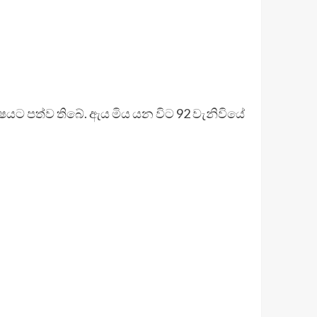
ක්ෂයට පත්ව තිබේ. ඇය මිය යන විට 92 වැනිවියේ