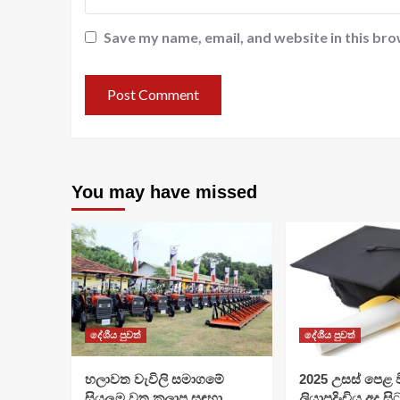
Save my name, email, and website in this bro
You may have missed
දේශීය පුවත්
දේශීය පුවත්
හලාවත වැවිලි සමාගමේ
​2025 උසස් පෙළ වි
සියලුම වතු කලාප සඳහා
ලියාපදිංචිය අද සි