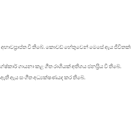
ිය අභාවප්‍රාප්ත වී තිබේ. කොවඩ් හේතුවෙන් මෙසේ ඇය ජීවිත
කාර් ගායනා කළ ගීත රාශියක් අතිශය ජනප්‍රිය වී තිබේ.
ා ඇති ඇය සංගීත අධ්‍යක්ෂණයද කර තිබේ.