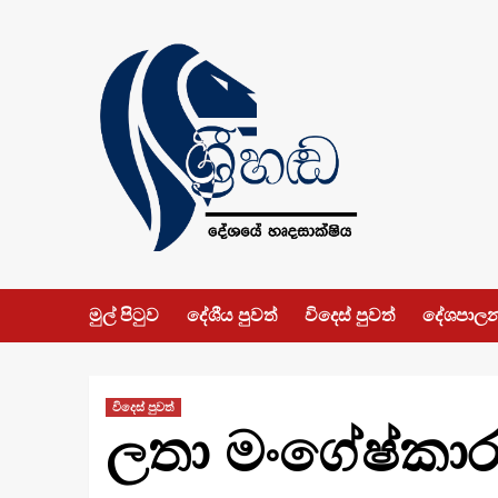
Skip
to
content
මුල් පිටුව
දේශීය පුවත්
විදෙස් පුවත්
දේශපාල
විදෙස් පුවත්
ලතා මංගේෂ්කාර 