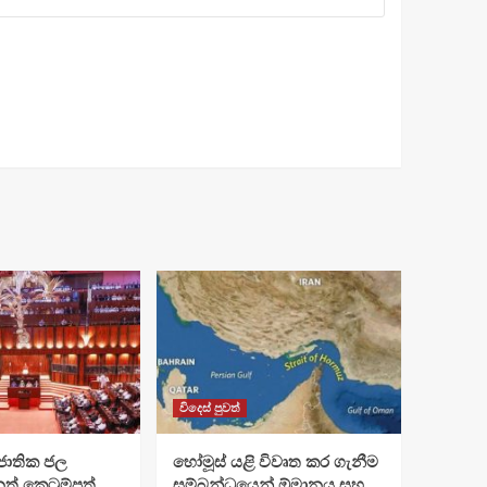
විදෙස් පුවත්
ජාතික ජල
හෝමූස් යළි විවෘත කර ගැනීම
ත් කෙටුම්පත්
සම්බන්ධයෙන් ඕමානය සහ