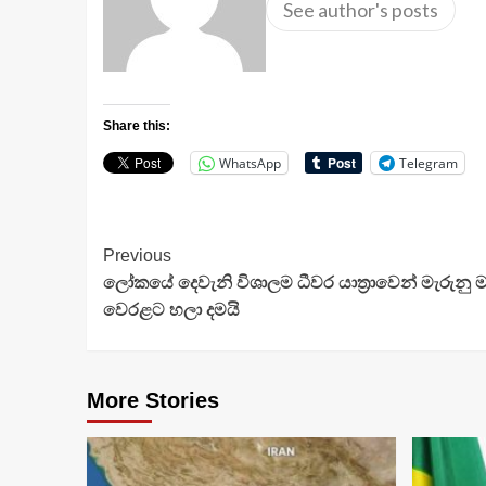
See author's posts
Share this:
WhatsApp
Telegram
Continue
Previous
ලෝකයේ දෙවැනි විශාලම ධීවර යාත්‍රාවෙන් මැරුනු මත
Reading
වෙරළට හලා දමයි
More Stories