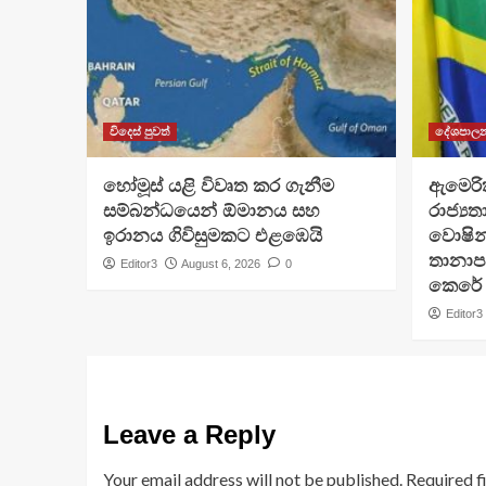
විදෙස් පුවත්
දේශපාල
හෝමූස් යළි විවෘත කර ගැනීම
ඇමෙරික
සම්බන්ධයෙන් ඕමානය සහ
රාජ්‍යතා
ඉරානය ගිවිසුමකට එළඹෙයි
වොෂින්
තානාපත
Editor3
August 6, 2026
0
කෙරේ
Editor3
Leave a Reply
Your email address will not be published.
Required f