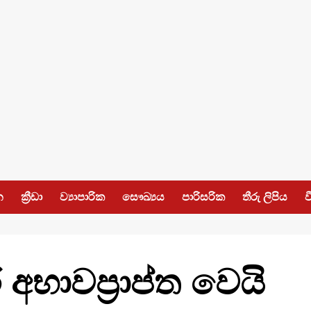
න
ක්‍රීඩා
ව්‍යාපාරික
සෞඛ්‍යය
පාරිසරික
තීරු ලිපිය
ව
අභාවප්‍රාප්ත වෙයි