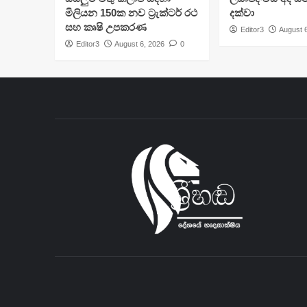
මිලියන 150ක නව ට්‍රැක්ටර් රථ
දක්වා
සහ කෘෂි උපකරණ
Editor3
August 
Editor3
August 6, 2026
0