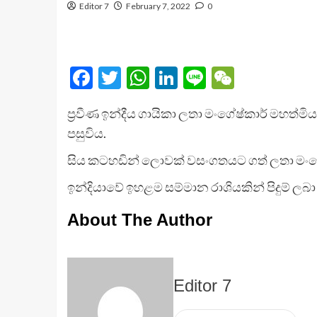
Editor 7
February 7, 2022
0
Facebook
Twitter
WhatsApp
LinkedIn
Line
WeChat
ප්‍රවීණ ඉන්දීය ගායිකා ලතා මංගේෂ්කාර් මහත්ම
පසුවිය.
සිය කටහඩින් ලොවක් වසංගතයට ගත් ලතා මංගේෂ්
ඉන්දියාවේ ඉහළම සම්මාන රාශියකින් පිදුම් ලබ
About The Author
Editor 7