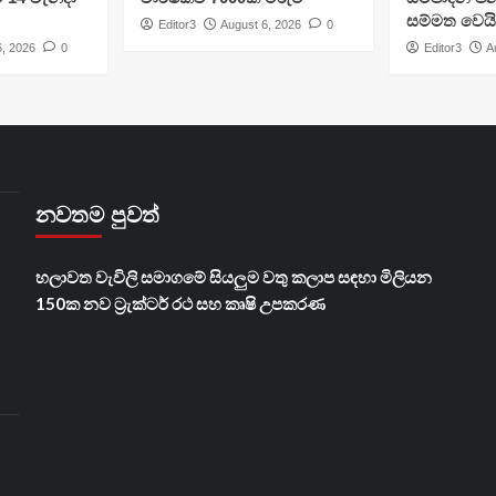
සම්මත වෙයි
Editor3
August 6, 2026
0
6, 2026
0
Editor3
A
නවතම පුවත්
හලාවත වැවිලි සමාගමේ සියලුම වතු කලාප සඳහා මිලියන
150ක නව ට්‍රැක්ටර් රථ සහ කෘෂි උපකරණ