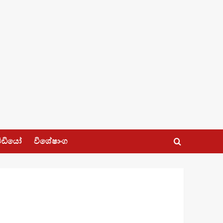
ීඩියෝ
විශේෂාංග