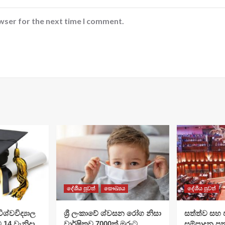
wser for the next time I comment.
දේශීය පුවත්
සෞඛ්‍යය
දේශීය පුවත්
ශ්වවිද්‍යාල
ශ්‍රී ලංකාවේ ශ්වසන රෝග නිසා
සත්ත්ව සහ 
ට 14 වැනිදා
වාර්ෂිකව 7000ක් මරුට
සම්පාදන පන