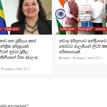
න
විදෙස් පුවත්
දේශීය පුවත්
විදෙස් පුවත්
සෞඛ්‍යය
ාව සහ බ්‍රසීලය අතර
ඩෙංගු මර්දනයට ඉන්දියාවෙ
න්ත්‍රික අර්බුදයක්:
මෙරටට මැලතියන් ලීටර් 5
ටන් නුවර බ්‍රසීල
පරිත්‍යාගයක්
ිනියගේ වීසා අවලංගු
Editor3
August 4, 2026
0
August 5, 2026
0
ields are marked
*