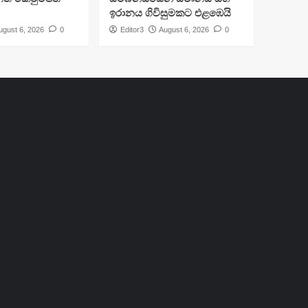
ඉරානය ගිවිසුමකට එළඹෙයි
ugust 6, 2026
0
Editor3
August 6, 2026
0