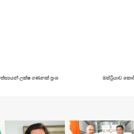
්ස්‍යයන් ලක්ෂ ගණනක් ප්‍රංශ
ඔස්ට්‍රියාව කො