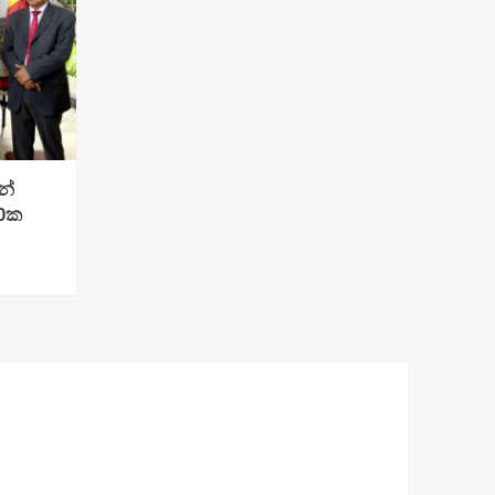
න්
00ක