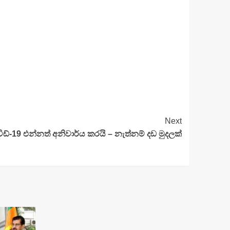
Next
විඩ්-19 එන්නත් අනිවාර්ය කරයි – නැත්නම් දඩ මුදලක්