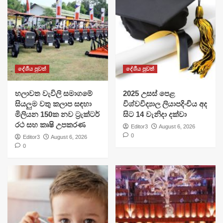
දේශීය පුවත්
දේශීය පුවත්
හලාවත වැවිලි සමාගමේ
​2025 උසස් පෙළ
සියලුම වතු කලාප සඳහා
විශ්වවිද්‍යාල ලියාපදිංචිය අද
මිලියන 150ක නව ට්‍රැක්ටර්
සිට 14 වැනිදා දක්වා
රථ සහ කෘෂි උපකරණ
Editor3
August 6, 2026
0
Editor3
August 6, 2026
0