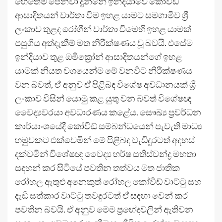
හෙතෙම පෙන්වා දුන්නේ ඉන්දියාවේ කෝවිඩ්
ආසාදිතයන් වාර්තා වීම ඉහළ යාමට සමගාමීව ශ්‍රී
ලංකාව තුළද රෝගීන් වාර්තා වීමෙහි ඉහළ යාමක්
පසුගිය අත්දැකීම් මත නිරීක්ෂණය වූ බවයි. එසේම
ඉන්දියාව තුළ ඔමික්‍රෝන් ආසාදිතයන්ගේ ඉහළ
යාමක් නියත වශයෙන්ම මේ වනවිට නිරීක්ෂණය
වන බවත්, ඒ අනුව ඒ පිළිබඳ විශේෂ අවධානයක් ශ්‍රී
ලංකාව විසින් යොමු කළ යුතු වන බවත් විශේෂඥ
වෛද්‍යවරයා අවධාරණය කළේය. සෞඛ්‍ය ප්‍රවර්ධන
කාර්යාංශයේදී කෝවිඩ් සම්බන්ධයෙන් පැවැති මාධ්‍ය
හමුවකට එක්වෙමින් මේ පිළිබඳ වැඩිදුරටත් අදහස්
දක්වමින් විශේෂඥ වෛද්‍ය හර්ෂ සතිස්චන්ද්‍ර මහතා
සඳහන් කර සිටියේ පවතින තත්වය මත ජාතික
රෝහල ඇතුළු අනෙකුත් රෝහල කෝවිඩ් වාට්ටු සහ
දැඩි සත්කාර වාට්ටු තවදුරටත් ඒ සඳහා වෙන් කර
පවතින බවයි. ඒ අනුව මෙම ප්‍රභේදවලින් ඇතිවන