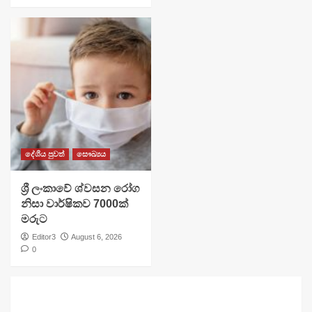
දේශීය පුවත්
සෞඛ්‍යය
ශ්‍රී ලංකාවේ ශ්වසන රෝග
නිසා වාර්ෂිකව 7000ක්
මරුට
Editor3
August 6, 2026
0