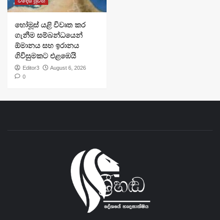
විදෙස් පුවත්
හෝමූස් යළි විවෘත කර
ගැනීම සම්බන්ධයෙන්
ඕමානය සහ ඉරානය
ගිවිසුමකට එළඹෙයි
Editor3
August 6, 2026
0