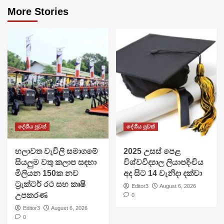
More Stories
දේශීය පුවත්
දේශීය පුවත්
හලාවත වැවිලි සමාගමේ
​2025 උසස් පෙළ
සියලුම වතු කලාප සඳහා
විශ්වවිද්‍යාල ලියාපදිංචිය
මිලියන 150ක නව
අද සිට 14 වැනිදා දක්වා
ට්‍රැක්ටර් රථ සහ කෘෂි
Editor3
August 6, 2026
උපකරණ
0
Editor3
August 6, 2026
0