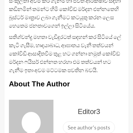
සංකූලතා අවම කර ගැනීම හා ජීවිත ආරක්ෂාව සඳහා
කඩිනමින් තමන්ට හිමි කෝවිඩ් මර්දන එන්නතෙහි
බූස්ටර් මාත්‍රාව ලබා ගැනීමට කටයුතු කරන ලෙස
හෙතෙම ජනතාවගෙන් ඉල්ලා සිටියේය.
සතිශ්චන්ද්‍ර මහතා වැඩිදුරටත් සඳහන් කර සිටියේ ලේ
කැටි ගැසීම, හෘදයාබාධ, ආඝාතය වැනි තත්වයන්
කෝවිඩි ආසාදිතවීම තුළ හට ගන්නා නමුත් කෝවිඩ්
මර්දන ෆයිසර් එන්නත හරහා එම තත්වයන් හට
ගැනීම ඉතා අවම මට්ටමක පවතින බවයි.
About The Author
Editor3
See author's posts