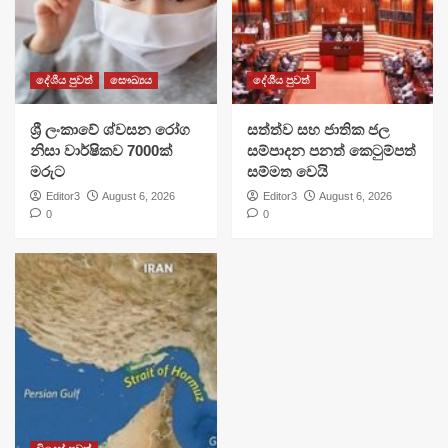
දේශීය පුවත්
සෞඛ්‍යය
දේශීය පුවත්
ශ්‍රී ලංකාවේ ශ්වසන රෝග
සත්ත්ව සහ ජාතික ජල
නිසා වාර්ෂිකව 7000ක්
සම්පාදන පනත් කෙටුම්පත්
මරුට
සම්මත වෙයි
Editor3
August 6, 2026
Editor3
August 6, 2026
0
0