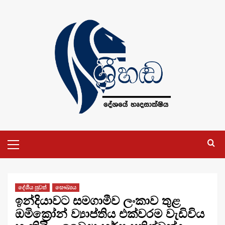
Skip
to
content
Primary
Menu
දේශීය පුවත්
සෞඛ්‍යය
ඉන්දියාවට සමගාමීව ලංකාව තුළ
ඔමික්‍රෝන් ව්‍යාප්තිය එක්වරම වැඩිවිය