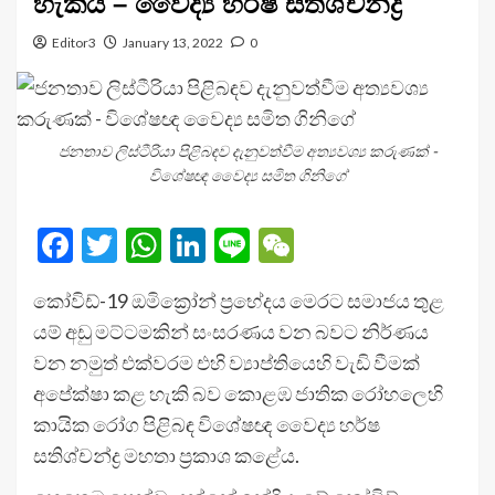
හැකියි – වෛද්‍ය හර්ෂ සතිශ්චන්ද්‍ර
Editor3
January 13, 2022
0
ජනතාව ලිස්ටීරියා පිළිබඳව දැනුවත්වීම අත්‍යවශ්‍ය කරුණක් -
විශේෂඥ වෛද්‍ය සමිත ගිනිගේ
Facebook
Twitter
WhatsApp
LinkedIn
Line
WeChat
කෝවිඩ්-19 ඔමික්‍රෝන් ප්‍රභේදය මෙරට සමාජය තුළ
යම් අඩු මට්ටමකින් සංසරණය වන බවට නිර්ණය
වන නමුත් එක්වරම එහි ව්‍යාප්තියෙහි වැඩි වීමක්
අපේක්ෂා කළ හැකි බව කොළඹ ජාතික රෝහලෙහි
කායික රෝග පිළිබඳ විශේෂඥ වෛද්‍ය හර්ෂ
සතිශ්චන්ද්‍ර මහතා ප්‍රකාශ කළේය.