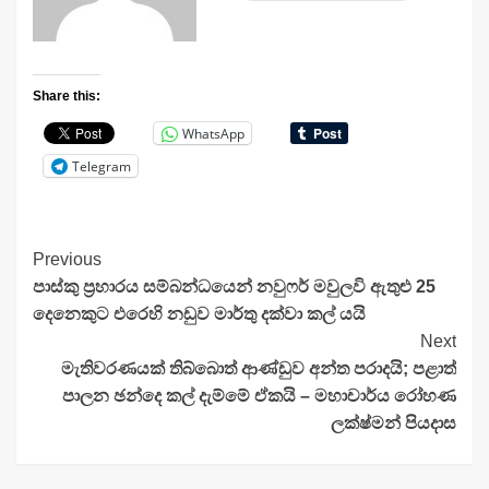
Share this:
WhatsApp
Telegram
Continue
Previous
පාස්කු ප්‍රහාරය සම්බන්ධයෙන් නවුෆර් මවුලවි ඇතුළු 25
Reading
දෙනෙකුට එරෙහි නඩුව මාර්තු දක්වා කල් යයි
Next
මැතිවරණයක් තිබ්බොත් ආණ්ඩුව අන්ත පරාදයි; පළාත්
පාලන ඡන්දෙ කල් දැම්මේ ඒකයි – මහාචාර්ය රෝහණ
ලක්ෂ්මන් පියදාස