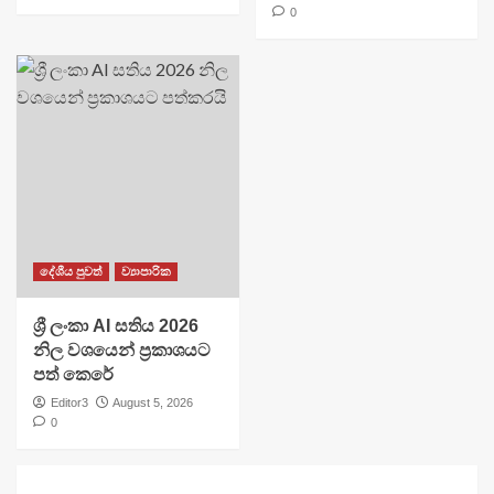
0
දේශීය පුවත්
ව්‍යාපාරික
ශ්‍රී ලංකා AI සතිය 2026
නිල වශයෙන් ප්‍රකාශයට
පත් කෙරේ
Editor3
August 5, 2026
0