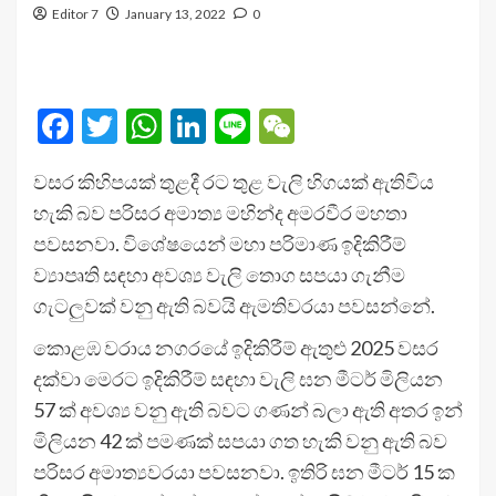
Editor 7
January 13, 2022
0
Facebook
Twitter
WhatsApp
LinkedIn
Line
WeChat
වසර කිහිපයක් තුළදී රට තුළ වැලි හිගයක් ඇතිවිය
හැකි බව පරිසර අමාත්‍ය මහින්ද අමරවීර මහතා
පවසනවා. විශේෂයෙන් මහා පරිමාණ ඉදිකිරීම්
ව්‍යාපෘති සඳහා අවශ්‍ය වැලි තොග සපයා ගැනීම
ගැටලුවක් වනු ඇති බවයි ඇමතිවරයා පවසන්නේ.
කොළඹ වරාය නගරයේ ඉදිකිරීම් ඇතුළු 2025 වසර
දක්වා මෙරට ඉදිකිරීම් සඳහා වැලි ඝන මීටර් මිලියන
57 ක් අවශ්‍ය වනු ඇති බවට ගණන් බලා ඇති අතර ඉන්
මිලියන 42 ක් පමණක් සපයා ගත හැකි වනු ඇති බව
පරිසර අමාත්‍යවරයා පවසනවා. ඉතිරි ඝන මීටර් 15 ක