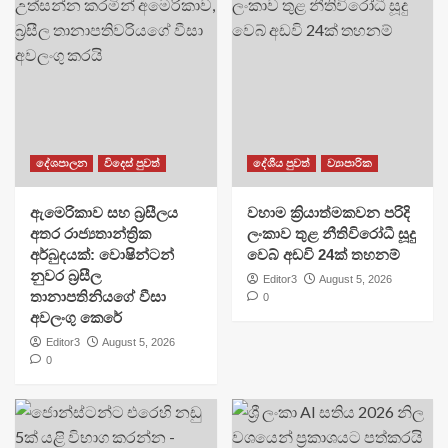
දේශපාලන
විදෙස් පුවත්
දේශීය පුවත්
ව්‍යාපාරික
ඇමෙරිකාව සහ බ්‍රසීලය
වහාම ක්‍රියාත්මකවන පරිදි
අතර රාජ්‍යතාන්ත්‍රික
ලංකාව තුළ නීතිවිරෝධී සූදු
අර්බුදයක්: වොෂින්ටන්
වෙබ් අඩවි 24ක් තහනම්
නුවර බ්‍රසීල
Editor3
August 5, 2026
තානාපතිනියගේ වීසා
0
අවලංගු කෙරේ
Editor3
August 5, 2026
0