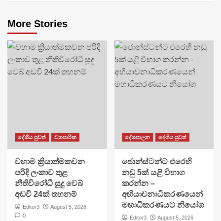
More Stories
දේශීය පුවත්
ව්‍යාපාරික
දේශපාලන
දේශීය පුවත්
වහාම ක්‍රියාත්මකවන
ජොන්ස්ටන්ට එරෙහි
පරිදි ලංකාව තුළ
නඩු 5ක් යළි විභාග
නීතිවිරෝධී සූදු වෙබ්
කරන්න –
අඩවි 24ක් තහනම්
අභියාචනාධිකරණයෙන්
මහාධිකරණයට නියෝග
Editor3
August 5, 2026
0
Editor3
August 5, 2026