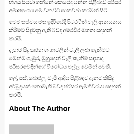
හිගය පියවා ගන්නේ කෙසේද යන්න පිළිබඳව පරිසර
අමාත්‍යංශය මේ වනවිට සාකච්ඡා කරමින් සිටී.
මෙම තත්වය මත ඉදිරියේදී පිටරටින් වැලි ආනයනය
කිරීමට සිදුවනු ඇති බවද අමරවීර මහතා සඳහන්
කරයි.
දැනට සිදු කරන ගංගාවලින් වැලි ලබා ගැනීමට
මෙන්ම ගැඹුරු මුහුදෙන් වැලි කැනීම සඳහාද
පරිසරවේදීන්ගේ විරෝධය එල්ල වෙමින් පවතී.
ගල්, පස්, බොරලු, මැටි ආදිය පිළිබඳව දැනට කිසිදු
අර්බුදයක් නොමැති බවද පරිසර ඇමතිවරයා සඳහන්
කරයි.
About The Author