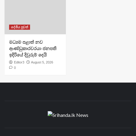
දේශීය පුවත්
මධ්‍යම පළාත් නව
ආණ්ඩුකාරවරයා ජනපති
ඉදිරියේ දිවුරුම් දෙයි
Editor3
August 5, 2026
0