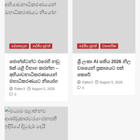
දේශපාලන
දේශීය පුවත්
දේශීය පුවත්
ව්‍යාපාරික
ජොන්ස්ටන්ට එරෙහි නඩු
ශ්‍රී ලංකා AI සතිය 2026 නිල
5ක් යළි විභාග කරන්න –
වශයෙන් ප්‍රකාශයට පත්
අභියාචනාධිකරණයෙන්
කෙරේ
මහාධිකරණයට නියෝග
Editor3
August 5, 2026
0
Editor3
August 5, 2026
0