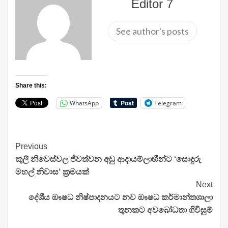
Editor 7
See author's posts
Share this:
WhatsApp
Telegram
Continue
Previous
කුලී නිවෙස්වල ජීවත්වන අඩු ආදායම්ලාභීන්ට ‘සොඳුරු
Reading
මහල් නිවාස‘ ක්‍රමයක්
Next
දේශීය ඖෂධ නිෂ්පාදනයට නව ඖෂධ කර්මාන්තශාලා
තුනකට අවබෝධතා ගිවිසුම්