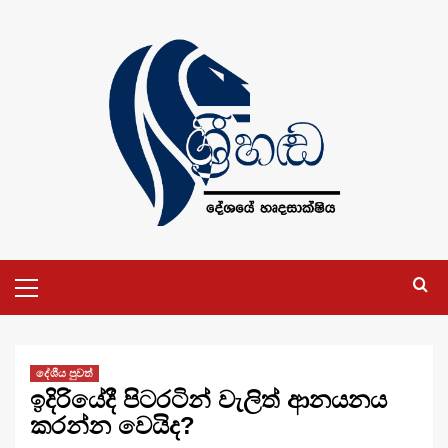
Skip
to
content
Primary
Menu
දේශීය පුවත්
ඉදිරියේදී පිටරටින් වැලිත් ආනයනය
කරන්න වෙයිද?