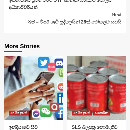
ඉතිහාසයේ ප්‍රථම වරට STF කාන්තා සහකාර පොලිස්
Reading
අධිකාරිවරියක්
Next
බස් – ටිපර් ගැටී පුද්ගලයින් 26ක් රෝහලට යවයි
More Stories
දේශීය පුවත්
දේශීය පුවත්
ව්‍යාපාරික
​ඉන්දියාවේ සිට
SLS බලපත්‍ර නොමැතිව