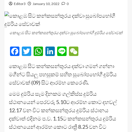
Editor3
January 10, 2022
0
කොළඹ සිට කන්කසන්තුරය දක්වා සුබෝපභෝගී දුම්රිය සේවාවක්
Facebook
Twitter
WhatsApp
LinkedIn
Line
WeChat
කොළඹ සිට කන්කසන්තුරය දක්වා ගමන් ගන්නා
මගීන්ට සියලු පහසුකම් සහිත සුබෝපභෝගී දුම්රිය
සේවාවක් (09) සිට ආරම්භ කෙරෙණි.
මෙම දුම්රිය සෑම දිනකම ගල්කිස්ස දුම්රිය
ස්ථානයෙන් පෙරවරු 5.10ට ආරම්භ කොට දහවල්
12.17 වන විට කන්කසන්තුරය දුම්රිය ස්ථානය
දක්වාත් එදිනම ප.ව. 1.15ට කන්කසන්තුරය දුම්රිය
ස්ථානයෙන් ආරම්භ කොට රාත්‍රී 8.25 වන විට