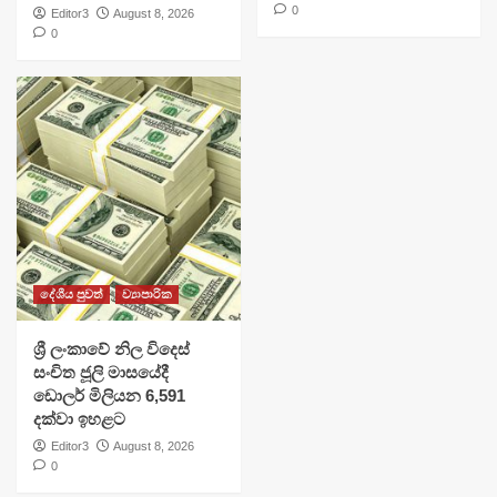
0
Editor3
August 8, 2026
0
දේශීය පුවත්
ව්‍යාපාරික
ශ්‍රී ලංකාවේ නිල විදෙස්
සංචිත ජූලි මාසයේදී
ඩොලර් මිලියන 6,591
දක්වා ඉහළට
Editor3
August 8, 2026
0