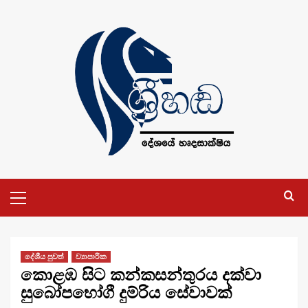
Skip
to
content
Primary
Menu
දේශීය පුවත්
ව්‍යාපාරික
කොළඹ සිට කන්කසන්තුරය දක්වා
සුබෝපභෝගී දුම්රිය සේවාවක්