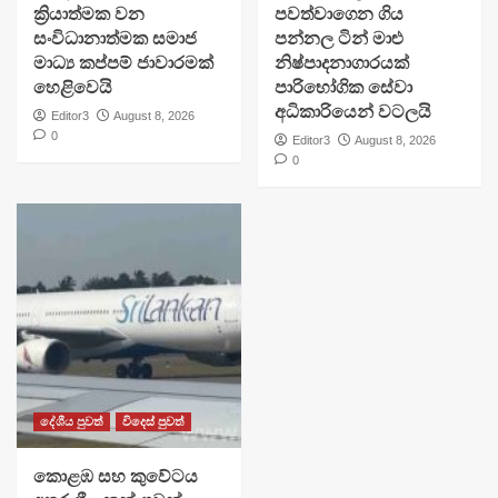
ක්‍රියාත්මක වන
පවත්වාගෙන ගිය
සංවිධානාත්මක සමාජ
පන්නල ටින් මාළු
මාධ්‍ය කප්පම් ජාවාරමක්
නිෂ්පාදනාගාරයක්
හෙළිවෙයි
පාරිභෝගික සේවා
අධිකාරියෙන් වටලයි
Editor3
August 8, 2026
0
Editor3
August 8, 2026
0
දේශීය පුවත්
විදෙස් පුවත්
​කොළඹ සහ කුවේටය