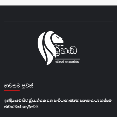
නවතම පුවත්
​ඉන්දියාවේ සිට ක්‍රියාත්මක වන සංවිධානාත්මක සමාජ මාධ්‍ය කප්පම්
ජාවාරමක් හෙළිවෙයි