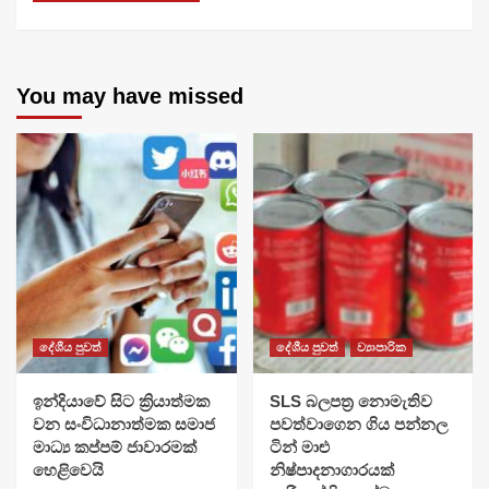
You may have missed
දේශීය පුවත්
දේශීය පුවත්
ව්‍යාපාරික
​ඉන්දියාවේ සිට ක්‍රියාත්මක
SLS බලපත්‍ර නොමැතිව
වන සංවිධානාත්මක සමාජ
පවත්වාගෙන ගිය පන්නල
මාධ්‍ය කප්පම් ජාවාරමක්
ටින් මාළු
හෙළිවෙයි
නිෂ්පාදනාගාරයක්