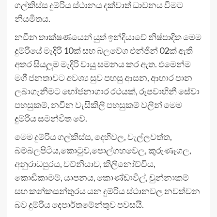
ගල්කිස්ස දුම්රිය ස්ථානය දක්වාත් ධාවනය වීමට
නියමිතය.
නවීන තාක්ෂණයෙන් යුත් ඉන්දියාවේ නිෂ්පාදිත මෙම
දුම්රියේ මැදිරි 10ක් සහ බලවේග එන්ජින් 02ක් ඇති
අතර සියලුම මැදිරි වායු සමනය කර ඇත. එමෙන්ම
මගී ජනතාවට අවශ්‍ය සුව පහසු ආසන, ආහාර පාන
ලබාගැනීමට භෝජනාගාර රථයක්, රූපවාහිනී සේවා
පහසුකම්, නවීන වැසිකිලි පහසුකම් වලින් මෙම
දුම්රිය සමන්විත වේ.
මෙම දුම්රිය ගල්කිස්ස, දෙහිවල, වැල්ලවත්ත,
බම්බලපිටිය,කොටුව,පොල්ගහවෙල, කුරුණෑගල,
අනුරාධපුරය, වව්නියාව, කිලිනෝච්චිය,
කොඩිකාමම්, යාපනය, කොණ්ඩාවිල්, චුන්නාකම්
සහ කන්කසන්තුරය යන දුම්රිය ස්ථානවල නවත්වන
බව දුම්රිය දෙපාර්තමේන්තුව පවසයි.