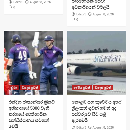
පාරිභෝගික සේවා
Editor3
August 8, 2026
අධිකාරියෙන් වටලයි
0
Editor3
August 8, 2026
0
ක්‍රීඩා
විදෙස් පුවත්
දේශීය පුවත්
විදෙස් පුවත්
එක්දින ජාත්‍යන්තර ක්‍රිකට්
​කොළඹ සහ කුවේටය අතර
ඉතිහාසයේ 5000 වැනි
ශ්‍රීලංකන් ගුවන් ගමන් අද
තරගයේ ඓතිහාසික
පස්වරුවේ සිට යළි
සන්ධිස්ථානය සටහන්
ඇරඹෙයි
වෙයි
Editor3
August 8, 2026