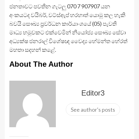
ජනතාවට පවතින ගැටලු 070 7 907907 යන
අංකයටද වයිබර්, වට්ස්ඇප් හරහාත් යොමු කල හැකි
බවයි සෞඛ්‍ය ප්‍රවර්ධන කාර්යාංශයේ (05) පැවති
මාධ්‍ය හමුවකට එක්වෙමින් නියෝජ්‍ය සෞඛ්‍ය සේවා
අධ්‍යක්ෂ ජනරාල් විශේෂඥ වෛද්‍ය හේමන්ත හේරත්
මහතා සදහන් කළේ.
About The Author
Editor3
See author's posts