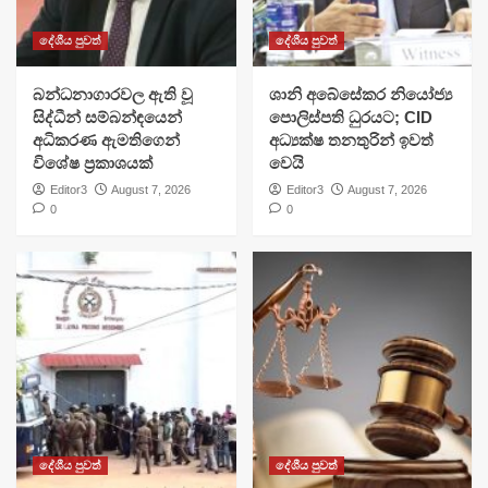
දේශීය පුවත්
දේශීය පුවත්
බන්ධනාගාරවල ඇති වූ
ශානි අබේසේකර නියෝජ්‍ය
සිද්ධීන් සම්බන්ඳයෙන්
පොලිස්පති ධුරයට; CID
අධිකරණ ඇමතිගෙන්
අධ්‍යක්ෂ තනතුරින් ඉවත්
විශේෂ ප්‍රකාශයක්
වෙයි
Editor3
August 7, 2026
Editor3
August 7, 2026
0
0
දේශීය පුවත්
දේශීය පුවත්