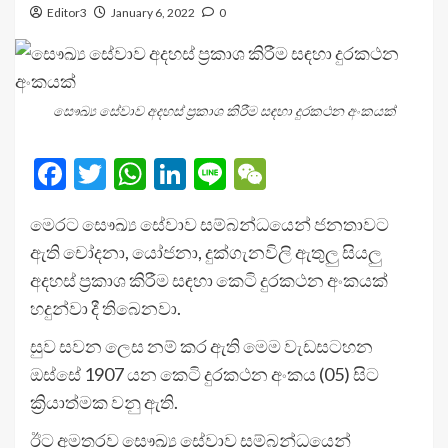
Editor3
January 6, 2022
0
සෞඛ්‍ය සේවාව අදහස් ප්‍රකාශ කිරීම සඳහා දුරකථන අංකයක්
Facebook
Twitter
WhatsApp
LinkedIn
Line
WeChat
මෙරට සෞඛ්‍ය සේවාව සම්බන්ධයෙන් ජනතාවට
ඇති චෝදනා, යෝජනා, දුක්ගැනවිලි ඇතුලු සියලු
අදහස් ප්‍රකාශ කිරීම සඳහා කෙටි දුරකථන අංකයක්
හදුන්වා දී තිබෙනවා.
සුව සවන ලෙස නම් කර ඇති මෙම වැඩසටහන
ඔස්සේ 1907 යන කෙටි දුරකථන අංකය (05) සිට
ක්‍රියාත්මක වනු ඇති.
ඊට අමතරව සෞඛ්‍ය සේවාව සම්බන්ධයෙන්