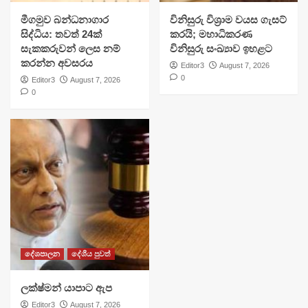
මීගමුව බන්ධනාගාර
විනිසුරු විශ්‍රාම වයස ගැසට්
සිද්ධිය: තවත් 24ක්
කරයි; මහාධිකරණ
සැකකරුවන් ලෙස නම්
විනිසුරු සංඛ්‍යාව ඉහළට
කරන්න අවසරය
Editor3
August 7, 2026
0
Editor3
August 7, 2026
0
දේශපාලන
දේශීය පුවත්
ලක්ෂ්මන් යාපාට ඇප
Editor3
August 7, 2026