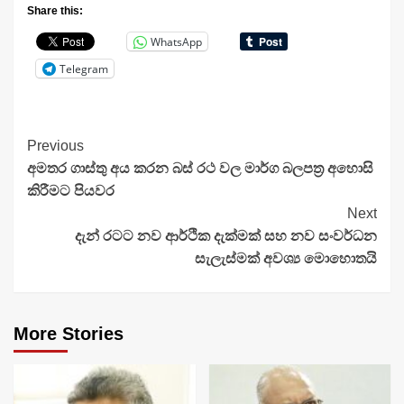
Share this:
WhatsApp
Telegram
Continue
Previous
අමතර ගාස්තු අය කරන බස් රථ වල මාර්ග බලපත්‍ර අහොසි
Reading
කිරීමට පියවර
Next
දැන් රටට නව ආර්ථික දැක්මක් සහ නව සංවර්ධන
සැලැස්මක් අවශ්‍ය මොහොතයි
More Stories