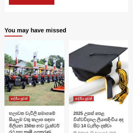
You may have missed
දේශීය පුවත්
දේශීය පුවත්
හලාවත වැවිලි සමාගමේ
​2025 උසස් පෙළ
සියලුම වතු කලාප සඳහා
විශ්වවිද්‍යාල ලියාපදිංචිය අද
මිලියන 150ක නව ට්‍රැක්ටර්
සිට 14 වැනිදා දක්වා
රථ සහ කෘෂි උපකරණ