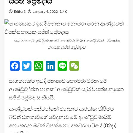
සජිත් ප්‍රේමදාස
Editor3
January 4, 2022
0
සාගතයකට ඉඩ දී ජනතාව නොමරා මරන ආණ්ඩුවක් - විපක්ෂ
නායක සජිත් ප්‍රේමදාස
Facebook
Twitter
WhatsApp
LinkedIn
Line
WeChat
සාගතයකට ඉඩ දී ජනතාව නොමරා මරන මේ
ආණ්ඩුව ‘ජන ඝාතක’ ආණ්ඩුවක් යැයි විපක්ෂ නායක
සජිත් ප්‍රේමදාස කියයි.
ආණ්ඩුවක් පත්වන්නේ ජනතාව ආරක්ෂා කිරීමට
බවත් ජනතාවගේ වේදනාව මේ ආණ්ඩුව මායිම්
නොකරන බවත් විපක්ෂ නායකවරයා ඊයේ (02දා)