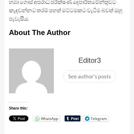
හඹා ගොස් අපරාධ පරීක්ෂණ දෙපාර්තමේන්තුවට
කැඳවන්නට තරම් පහත් මට්ටමකට වැටීම බවත් ඔහු
පැවැසීය.
About The Author
Editor3
See author's posts
Share this:
WhatsApp
Telegram