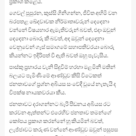
ප්‍රකාශ කළේය.
ගෙවල් පුපුරන, කුස්සි ගිනිගන්න, ජීවිත අහිමි වන
බරපතළ ඛේදවාචක නිර්මාතෘවරුන් දෙදෙනා
වන්නේ විෂයභාර ඇමැතිවරුන් බවත්, එදා ඔවුන්
දෙදෙනා බොරු කී බවත්, අද ඔවුන් දෙදෙනා
වෙනුවෙන් ගෑස් සමාගමේ සභාපතිවරයා බොරු
කියන්නට ඉදිරිපත් වී ඇති බවත් ඔහු පැවැසීය.
පාස්කු ප්‍රහාරය වැනි සිදුවීම් හරහා මළමිනී මතින්
බලයට පැමිණි මේ ආණ්ඩුව කිසි විටෙකත්
ජනතාවගේ ප්‍රශ්න අබියස සංවේදී වූයේ නැතැයි ද
විපක්ෂ නායකවරයා කීය.
ජනතාවට දරාගන්නට බැරි පීඩනය අබියස රට
කරවන ඇත්තන්ට එරෙහිව ජනතාව තමන්ගේ
කෝපය ප්‍රකාශ කරන්නේ හූ කියමින් බවත්,
ලැජ්ජාවට කරුණ වන්නේ ආණ්ඩුව ඔවුන් පසුපස