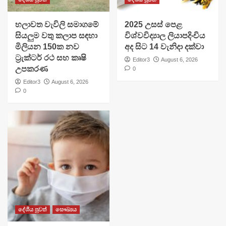
හලාවත වැවිලි සමාගමේ
​2025 උසස් පෙළ
සියලුම වතු කලාප සඳහා
විශ්වවිද්‍යාල ලියාපදිංචිය
මිලියන 150ක නව
අද සිට 14 වැනිදා දක්වා
ට්‍රැක්ටර් රථ සහ කෘෂි
Editor3
August 6, 2026
උපකරණ
0
Editor3
August 6, 2026
0
දේශීය පුවත්
සෞඛ්‍යය