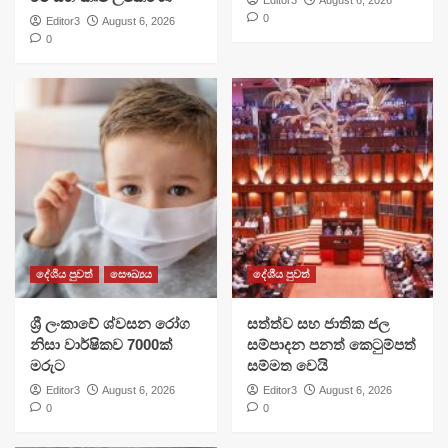
Editor3
August 6, 2026
0
Editor3
August 6, 2026
0
දේශීය පුවත්
සෞඛ්‍යය
දේශීය පුවත්
ශ්‍රී ලංකාවේ ශ්වසන රෝග
සත්ත්ව සහ ජාතික ජල
නිසා වාර්ෂිකව 7000ක්
සම්පාදන පනත් කෙටුම්පත්
මරුට
සම්මත වෙයි
Editor3
August 6, 2026
Editor3
August 6, 2026
0
0