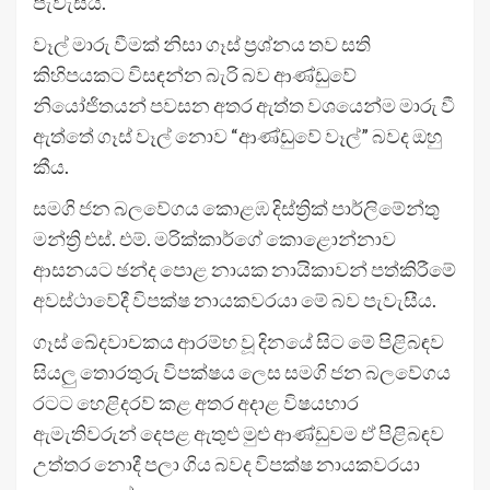
පැවැසීය.
වෑල් මාරු වීමක් නිසා ගෑස් ප්‍රශ්නය තව සති
කිහිපයකට විසඳන්න බැරි බව ආණ්ඩුවේ
නියෝජිතයන් පවසන අතර ඇත්ත වශයෙන්ම මාරු වී
ඇත්තේ ගෑස් වෑල් නොව “ආණ්ඩුවේ වෑල්” බවද ඔහු
කීය.
සමගි ජන බලවේගය කොළඹ දිස්ත්‍රික් පාර්ලිමේන්තු
මන්ත්‍රි එස්. එම්. මරික්කාර්ගේ කොළොන්නාව
ආසනයට ඡන්ද පොළ නායක නායිකාවන් පත්කිරීමේ
අවස්ථාවේදී විපක්ෂ නායකවරයා මේ බව පැවැසීය.
ගෑස් ඛේදවාචකය ආරම්භ වූ දිනයේ සිට මේ පිළිබඳව
සියලු තොරතුරු විපක්ෂය ලෙස සමගි ජන බලවේගය
රටට හෙළිදරව් කළ අතර අදාළ විෂයභාර
ඇමැතිවරුන් දෙපළ ඇතුළු මුළු ආණ්ඩුවම ඒ පිළිබඳව
උත්තර නොදී පලා ගිය බවද විපක්ෂ නායකවරයා