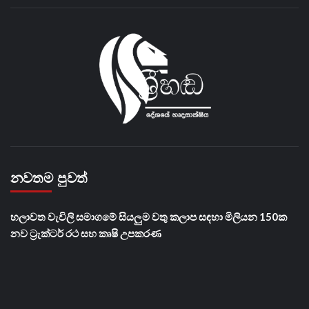
නවතම පුවත්
හලාවත වැවිලි සමාගමේ සියලුම වතු කලාප සඳහා මිලියන 150ක
නව ට්‍රැක්ටර් රථ සහ කෘෂි උපකරණ