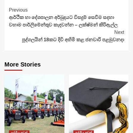
Continue
Previous
ආර්ථික හා දේශපාලන අර්බුදයට විසදුම් සෙවීම සදහා
Reading
වහාම පාර්ලිමේන්තුව කැඳවන්න – ලක්ෂ්මන් කිරිඇල්ල
Next
පුද්ගලයින් 18කට දිවි අහිමි කළ ජනවාරි පළමුවනදා
More Stories
දේශීය පුවත්
දේශීය පුවත්