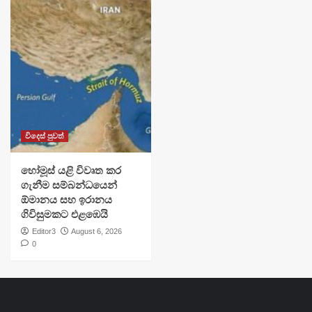
විදෙස් පුවත්
හෝමූස් යළි විවෘත කර
ගැනීම සම්බන්ධයෙන්
ඕමානය සහ ඉරානය
ගිවිසුමකට එළඹෙයි
Editor3
August 6, 2026
0