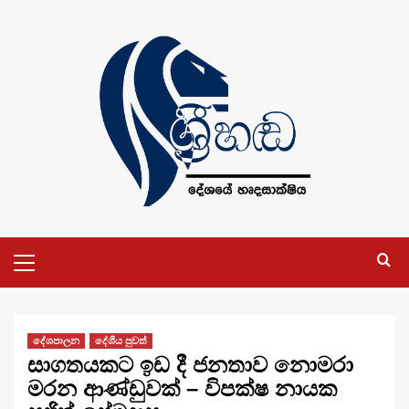
Skip
to
content
Primary
Menu
දේශපාලන
දේශීය පුවත්
සාගතයකට ඉඩ දී ජනතාව නොමරා
මරන ආණ්ඩුවක් – විපක්ෂ නායක