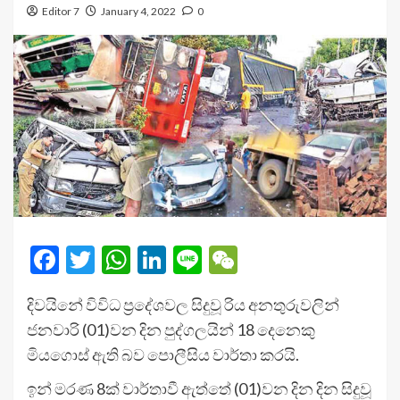
Editor 7
January 4, 2022
0
Facebook
Twitter
WhatsApp
LinkedIn
Line
WeChat
දිවයිනේ විවිධ ප්‍රදේශවල සිදුවූ රිය අනතුරුවලින්
ජනවාරි (01)වන දින පුද්ගලයින් 18 දෙනෙකු
මියගොස් ඇති බව පොලීසිය වාර්තා කරයි.
ඉන් මරණ 8ක් වාර්තාවී ඇත්තේ (01)වන දින දින සිදුවූ