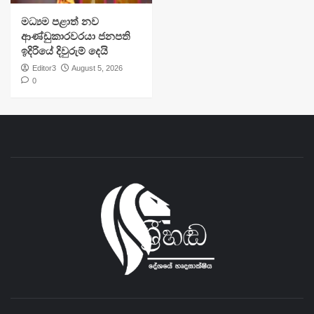
මධ්‍යම පළාත් නව
ආණ්ඩුකාරවරයා ජනපති
ඉදිරියේ දිවුරුම් දෙයි
Editor3
August 5, 2026
0