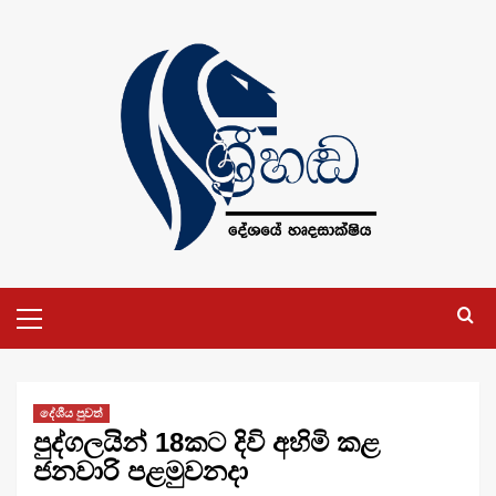
Skip
to
content
Primary
Menu
දේශීය පුවත්
පුද්ගලයින් 18කට දිවි අහිමි කළ
ජනවාරි පළමුවනදා