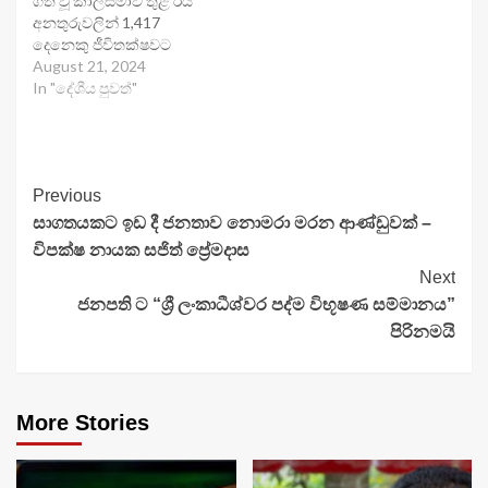
ගත වූ කාලසීමාව තුළ රිය
අනතුරුවලින් 1,417
දෙනෙකු ජීවිතක්ෂවට
August 21, 2024
In "දේශීය පුවත්"
Continue
Previous
සාගතයකට ඉඩ දී ජනතාව නොමරා මරන ආණ්ඩුවක් –
Reading
විපක්ෂ නායක සජිත් ප්‍රේමදාස
Next
ජනපති ට “ශ්‍රී ලංකාධීශ්වර පද්ම විභූෂණ සම්මානය”
පිරිනමයි
More Stories