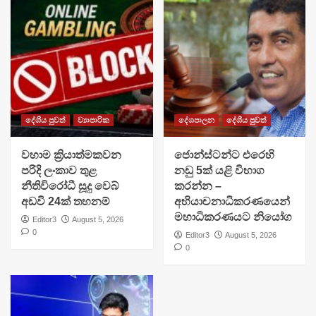
දේශීය පුවත්
ව්‍යාපාරික
දේශපාලන
දේශීය පුවත්
වහාම ක්‍රියාත්මකවන
ජොන්ස්ටන්ට එරෙහි
පරිදි ලංකාව තුළ
නඩු 5ක් යළි විභාග
නීතිවිරෝධී සූදු වෙබ්
කරන්න –
අඩවි 24ක් තහනම්
අභියාචනාධිකරණයෙන්
මහාධිකරණයට නියෝග
Editor3
August 5, 2026
0
Editor3
August 5, 2026
0