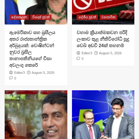
දේශපාලන
විදෙස් පුවත්
දේශීය පුවත්
ව්‍යාපාරික
ඇමෙරිකාව සහ බ්‍රසීලය
වහාම ක්‍රියාත්මකවන පරිදි
අතර රාජ්‍යතාන්ත්‍රික
ලංකාව තුළ නීතිවිරෝධී සූදු
අර්බුදයක්: වොෂින්ටන්
වෙබ් අඩවි 24ක් තහනම්
නුවර බ්‍රසීල
Editor3
August 5, 2026
තානාපතිනියගේ වීසා
0
අවලංගු කෙරේ
Editor3
August 5, 2026
0