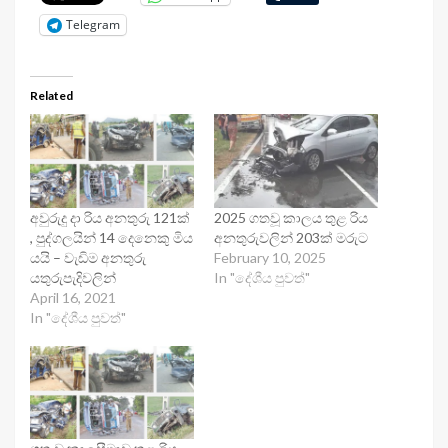
Telegram
Related
අවුරුදු දා රිය අනතුරු 121ක්
2025 ගතවූ කාලය තුළ රිය
, පුද්ගලයින් 14 දෙනෙකු මිය
අනතුරුවලින් 203ක් මරුට
යයි – වැඩිම අනතුරු
February 10, 2025
යතුරුපැදිවලින්
In "දේශීය පුවත්"
April 16, 2021
In "දේශීය පුවත්"