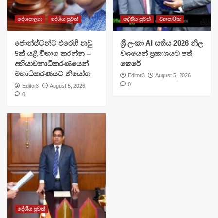
දේශපාලන
දේශීය පුවත්
දේශීය පුවත්
ව්‍යාපාරික
ජොන්ස්ටන්ට එරෙහි නඩු
ශ්‍රී ලංකා AI සතිය 2026 නිල
5ක් යළි විභාග කරන්න –
වශයෙන් ප්‍රකාශයට පත්
අභියාචනාධිකරණයෙන්
කෙරේ
මහාධිකරණයට නියෝග
Editor3
August 5, 2026
0
Editor3
August 5, 2026
0
දේශීය පුවත්