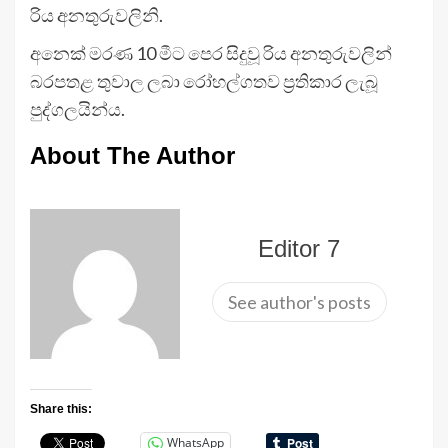
රිය අනතුරුවලිනි.
අනෙක් මරණ 10 මීට පෙර සිදුවූ රිය අනතුරුවලින්
බරපතළ තුවාල ලබා රෝහල්ගතව ප්‍රතිකාර ලැබූ
පුද්ගලයින්ය.
About The Author
Editor 7
See author's posts
Share this:
WhatsApp