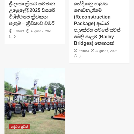
​ශ්‍රී ලංකා ක්‍රිකට් සම්මාන
ඉන්දියානු නැවත
උළෙලේදී 2025 වසරේ
ගොඩනැගීමේ
විශිෂ්ටතම ක්‍රීඩකයා
(Reconstruction
පැතුම් – ක්‍රීඩිකාව චමරි
Package) ආධාර
පැකේජය යටතේ තවත්
Editor3
August 7, 2026
බේලි පාලම් (Bailey
0
Bridges) තොගයක්
Editor3
August 7, 2026
0
දේශීය පුවත්