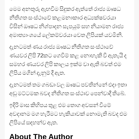
මෙම අනතුරු ඇඟවීම සිදුකර ඇත්තේ රාජ්‍ය ඖෂධ
නීතිගත සංස්ථාවේ කළමනාකාර අධ්‍යක්ෂවරයා
විසින් ඖෂධ නිශ්පාදන සැපයුම් සහ නියාමන රාජ්‍ය
අමාත්‍යාංශයේ ලේකම්වරයා වෙත ලිපියක් යවමිනි.
දැනටමත් ණය රාජ්‍ය ඖෂධ නීතිගත සංස්ථාවේ
ණයවර ලිපි 72කට ගෙවීම් කළ නොහැකි වී ඇතැයි ද
සමහර ණයවර ලිපි කාලය ඉක්ම වා ඇති බවත් එම
ලිපිය මගින් දැනුම් දී ඇත.
දැනටමත් තම ගබඩා වල ඖෂධ පවතින්නේ එදා ඉතා
අඩු මට්ටමක බවද නීතිගත සංස්ථාව පෙන්වාදී තිබේ.
ඉදිරි මාස කිහිපය තුළ එම තොග අවසන් වීමේ
අවදානම මග හැරීමට හැකියාවක් නොමැති බවද එම
ලිපියේ සඳහන්ව ඇත.
About The Author