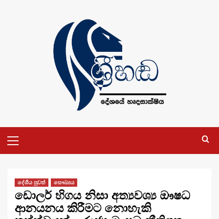
Skip
to
content
Primary
Menu
දේශීය පුවත්
සෞඛ්‍යය
ඩොලර් හිගය නිසා අත්‍යවශ්‍ය ඖෂධ
ආනයනය කිරීමට නොහැකි