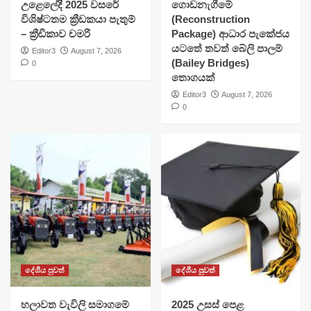
උළෙලේදී 2025 වසරේ
ගොඩනැගීමේ
විශිෂ්ටතම ක්‍රීඩකයා පැතුම්
(Reconstruction
– ක්‍රීඩිකාව චමරි
Package) ආධාර පැකේජය
යටතේ තවත් බේලි පාලම්
Editor3
August 7, 2026
(Bailey Bridges)
0
තොගයක්
Editor3
August 7, 2026
0
දේශීය පුවත්
දේශීය පුවත්
හලාවත වැවිලි සමාගමේ
​2025 උසස් පෙළ