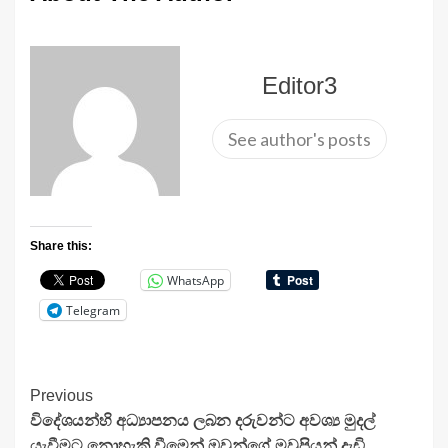
Editor3
See author's posts
Share this:
WhatsApp
Telegram
Continue
Previous
විදේශයන්හි අධ්‍යාපනය ලබන දරුවන්ට අවශ්‍ය මුදල්
Reading
යැවීමට නොහැකි වීමෙන් ඔවුන්ගේ මවුපියන් දැඩි