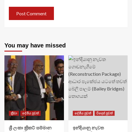
You may have missed
ක්‍රීඩා
දේශීය පුවත්
දේශීය පුවත්
විදෙස් පුවත්
​ශ්‍රී ලංකා ක්‍රිකට් සම්මාන
ඉන්දියානු නැවත