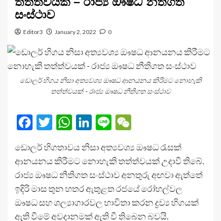
තත්ත්වයක් – රාජ්‍ය ඖෂධ නීතිගත
සංස්ථාව
Editor3
January 2, 2022
0
ඩොලර් හිගය නිසා අත්‍යවශ්‍ය ඖෂධ ආනයනය කිරීමට නොහැකි
තත්ත්වයක් - රාජ්‍ය ඖෂධ නීතිගත සංස්ථාව
Facebook
Twitter
WhatsApp
LinkedIn
Line
WeChat
ඩොලර් හිගතාවය නිසා අත්‍යවශ්‍ය ඖෂධ රැසක්
ආනයනය කිරීමට නොහැකි තත්ත්වයක් උදාවී තිබේ.
රාජ්‍ය ඖෂධ නීතිගත සංස්ථාව අනතුරු අඟවා ඇත්තේ
ඉදිරි මාස තුන හතර ඇතුළත රජයේ රෝහල්වල
ඖෂධ සහ ශල්‍යාගාරවල භාවිතා කරන ද්‍රව්‍ය හිගයක්
ඇති වීමේ අවදානමක් ඇති වී තිබෙන බවයි.