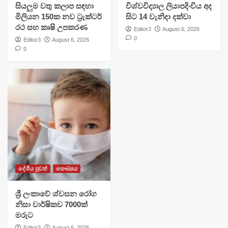
සියලුම වතු කලාප සඳහා
විශ්වවිද්‍යාල ලියාපදිංචිය අද
මිලියන 150ක නව ට්‍රැක්ටර්
සිට 14 වැනිදා දක්වා
රථ සහ කෘෂි උපකරණ
Editor3
August 6, 2026
0
Editor3
August 6, 2026
0
දේශීය පුවත්
සෞඛ්‍යය
ශ්‍රී ලංකාවේ ශ්වසන රෝග
නිසා වාර්ෂිකව 7000ක්
මරුට
Editor3
August 6, 2026