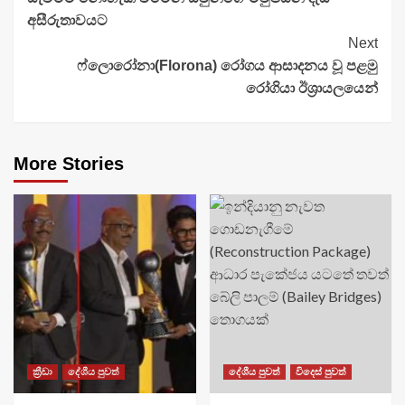
අසීරුතාවයට
Next
ෆ්ලොරෝනා(Florona) රෝගය ආසාදනය වූ පළමු
රෝගියා ඊශ්‍රායලයෙන්
More Stories
ක්‍රීඩා
දේශීය පුවත්
දේශීය පුවත්
විදෙස් පුවත්