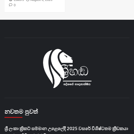
0
නවතම පුවත්
​ශ්‍රී ලංකා ක්‍රිකට් සම්මාන උළෙලේදී 2025 වසරේ විශිෂ්ටතම ක්‍රීඩකයා