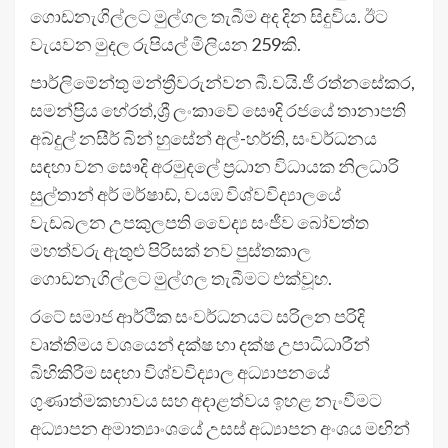
ගොඩනැගිල්ලට මුල්ගල තැබීම අද දින සිදුවිය. ඊට
වැයවන මුදල රුපියල් මිලියන 259කි.
පාර්ලිමේන්තු මන්ත්‍රීවරුන්වන බී.වයි.ජී රත්නසේකර,
සමන්ප්‍රිය හේරත්,ශ්‍රී ලංකාවේ සෞදි රජයේ තානාපති
අබ්දුල් නසීර් බින් හුසේන් අල්-හර්ති, සංවර්ධනය
සඳහා වන සෞදි අරමුදලේ ප්‍රධාන විධායක නිලධාරි
සුල්තාන් අර් මර්ෂාඩ්, වයඹ විශ්වවිද්‍යාලයේ
වැඩබලන උපකුලපති වෛද්‍ය සංජීව බෝවත්ත
මහත්වරු ඇතුළු පිරිසක් නව පුස්තකාල
ගොඩනැගිල්ලට මුල්ගල තැබීමට එක්වූහ.
රටේ සමාජ ආර්ථික සංවර්ධනයට සරිලන පරිදි
වෘත්තිමය වශයෙන් දක්ෂ හා දක්ෂ උපාධිධාරීන්
බිහිකිරීම සඳහා විශ්වවිද්‍යාල අධ්‍යාපනයේ
ගුණාත්මකභාවය සහ අදාළත්වය ඉහළ නැංවීමට
අධ්‍යාපන අමාත්‍යාංශයේ උසස් අධ්‍යාපන අංශය මඟින්