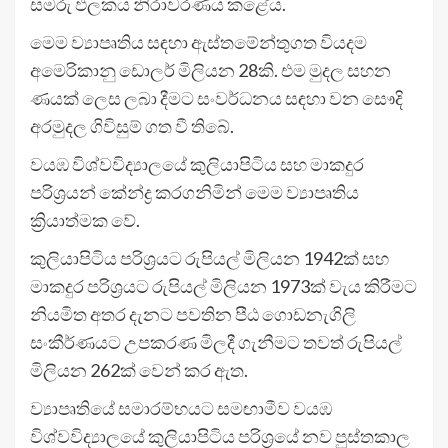
සමරු ඵලකය නිරාවරණය කළේය.
මෙම ව්‍යාපෘතිය සඳහා ඇස්තමේන්තුගත වියදම
අමෙරිකානු ඩොලර් මිලියන 28කි. එම මුදල සහන
ණයක් ලෙස ලබා දීමට සංවර්ධනය සඳහා වන සෞදි
අරමුදල ගිවිසුම් ගත වී තිබේ.
වයඹ විශ්වවිද්‍යාලයේ කුලියාපිටිය සහ මාකදුර
පරිශ්‍රයන් කේන්ද්‍ර කරගනිමින් මෙම ව්‍යාපෘතිය
ක්‍රියාත්මක වේ.
කුලියාපිටිය පරිශ්‍රයට රුපියල් මිලියන 1942ක් සහ
මාකදුර පරිශ්‍රයට රුපියල් මිලියන 1973ක් වැය කිරීමට
නියමිත අතර දැනට පවතින පීඨ ගොඩනැගිලි
සංකීර්ණයට උපකරණ මිලදී ගැනීමට තවත් රුපියල්
මිලියන 262ක් වෙන් කර ඇත.
ව්‍යාපෘතියේ සමාරම්භයට සමඟාමීව වයඹ
විශ්වවිද්‍යාලයේ කුලියාපිටිය පරිශ්‍රයේ නව පුස්තකාල