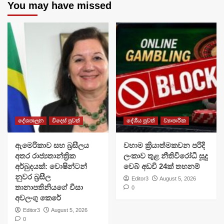
You may have missed
දේශපාලන
විදෙස් පුවත්
දේශීය පුවත්
ව්‍යාපාරික
ඇමෙරිකාව සහ බ්‍රසීලය
වහාම ක්‍රියාත්මකවන පරිදි
අතර රාජ්‍යතාන්ත්‍රික
ලංකාව තුළ නීතිවිරෝධී සූදු
අර්බුදයක්: වොෂින්ටන්
වෙබ් අඩවි 24ක් තහනම්
නුවර බ්‍රසීල
Editor3
August 5, 2026
තානාපතිනියගේ වීසා
0
අවලංගු කෙරේ
Editor3
August 5, 2026
0