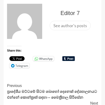
Editor 7
See author's posts
Share this:
WhatsApp
Telegram
Continue
Previous
ප්‍රාදේශීය මට්ටමේ සිටම බොහෝ දෙනෙක් දේශපාලනයට
Reading
එන්නේ කොන්ත්‍රාත් සඳහා – මෛත්‍රීපාල සිරිසේන
Next