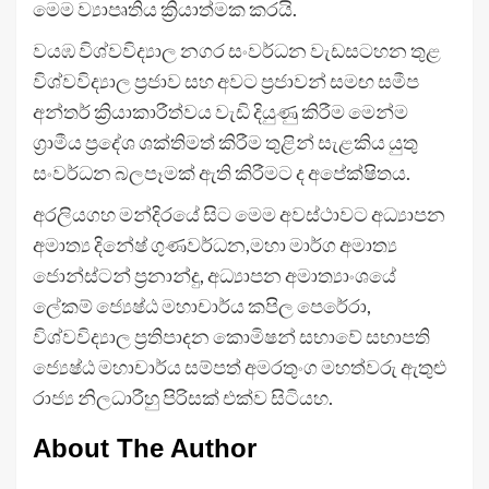
මෙම ව්‍යාපෘතිය ක්‍රියාත්මක කරයි.
වයඹ විශ්වවිද්‍යාල නගර සංවර්ධන වැඩසටහන තුළ
විශ්වවිද්‍යාල ප්‍රජාව සහ අවට ප්‍රජාවන් සමඟ සමීප
අන්තර් ක්‍රියාකාරීත්වය වැඩි දියුණු කිරීම මෙන්ම
ග්‍රාමීය ප්‍රදේශ ශක්තිමත් කිරීම තුළින් සැළකිය යුතු
සංවර්ධන බලපෑමක් ඇති කිරීමට ද අපේක්ෂිතය.
අරලියගහ මන්දිරයේ සිට මෙම අවස්ථාවට අධ්‍යාපන
අමාත්‍ය දිනේෂ් ගුණවර්ධන,මහා මාර්ග අමාත්‍ය
ජොන්ස්ටන් ප්‍රනාන්දු, අධ්‍යාපන අමාත්‍යාංශයේ
ලේකම් ජ්‍යෙෂ්ඨ මහාචාර්ය කපිල පෙරේරා,
විශ්වවිද්‍යාල ප්‍රතිපාදන කොමිෂන් සභාවේ සභාපති
ජ්‍යෙෂ්ඨ මහාචාර්ය සම්පත් අමරතුංග මහත්වරු ඇතුළු
රාජ්‍ය නිලධාරීහු පිරිසක් එක්ව සිටියහ.
About The Author