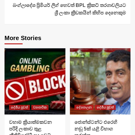
බංග්ලාදේශ ප්‍රිමියර් ලීග් හෙවත් BPL ක්‍රිකට් තරගාවලියට
ශ්‍රී ලංකා ක්‍රීඩකයින් කිහිප දෙනෙකුම
More Stories
දේශීය පුවත්
ව්‍යාපාරික
දේශපාලන
දේශීය පුවත්
වහාම ක්‍රියාත්මකවන
ජොන්ස්ටන්ට එරෙහි
පරිදි ලංකාව තුළ
නඩු 5ක් යළි විභාග