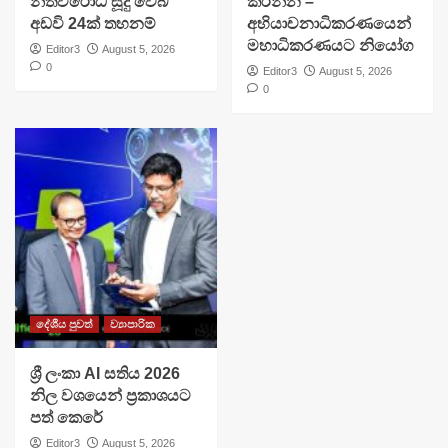
නීතිවිරෝධී සූදු වෙබ්
කරන්න –
අඩවි 24ක් තහනම්
අභියාචනාධිකරණයෙන්
මහාධිකරණයට නියෝග
Editor3
August 5, 2026
0
Editor3
August 5, 2026
0
දේශීය පුවත්
ව්‍යාපාරික
ශ්‍රී ලංකා AI සතිය 2026
නිල වශයෙන් ප්‍රකාශයට
පත් කෙරේ
Editor3
August 5, 2026