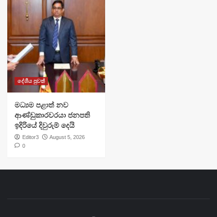
දේශීය පුවත්
මධ්‍යම පළාත් නව
ආණ්ඩුකාරවරයා ජනපති
ඉදිරියේ දිවුරුම් දෙයි
Editor3
August 5, 2026
0