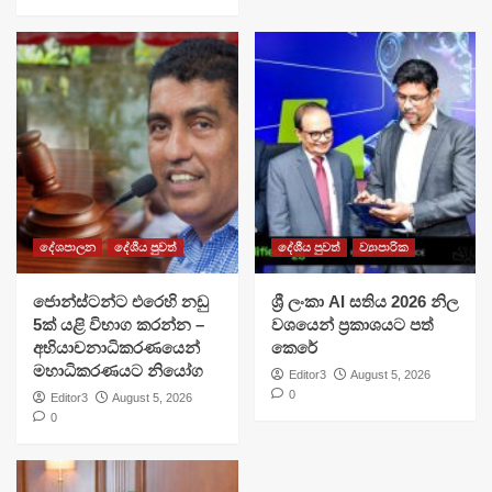
දේශපාලන
දේශීය පුවත්
දේශීය පුවත්
ව්‍යාපාරික
ජොන්ස්ටන්ට එරෙහි නඩු
ශ්‍රී ලංකා AI සතිය 2026 නිල
5ක් යළි විභාග කරන්න –
වශයෙන් ප්‍රකාශයට පත්
අභියාචනාධිකරණයෙන්
කෙරේ
මහාධිකරණයට නියෝග
Editor3
August 5, 2026
0
Editor3
August 5, 2026
0