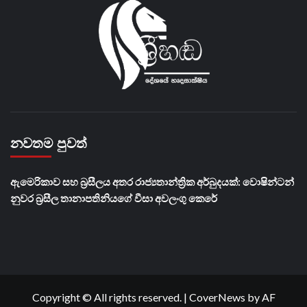
නවතම පුවත්
ඇමෙරිකාව සහ බ්‍රසීලය අතර රාජ්‍යතාන්ත්‍රික අර්බුදයක්: වොෂින්ටන්
නුවර බ්‍රසීල තානාපතිනියගේ වීසා අවලංගු කෙරේ
Copyright © All rights reserved.
|
CoverNews
by AF