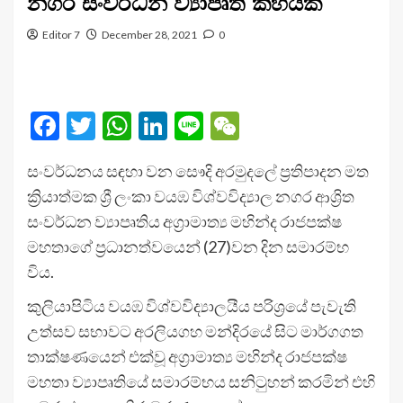
නගර සංවර්ධන ව්‍යාපෘති කිහියක්
Editor 7
December 28, 2021
0
Facebook
Twitter
WhatsApp
LinkedIn
Line
WeChat
සංවර්ධනය සඳහා වන සෞදි අරමුදලේ ප්‍රතිපාදන මත
ක්‍රියාත්මක ශ්‍රී ලංකා වයඹ විශ්වවිද්‍යාල නගර ආශ්‍රිත
සංවර්ධන ව්‍යාපෘතිය අග්‍රාමාත්‍ය මහින්ද රාජපක්ෂ
මහතාගේ ප්‍රධානත්වයෙන් (27)වන දින සමාරම්භ
විය.
කුලියාපිටිය වයඹ විශ්වවිද්‍යාලයීය පරිශ්‍රයේ පැවැති
උත්සව සභාවට අරලියගහ මන්දිරයේ සිට මාර්ගගත
තාක්ෂණයෙන් එක්වූ අග්‍රාමාත්‍ය මහින්ද රාජපක්ෂ
මහතා ව්‍යාපෘතියේ සමාරම්භය සනිටුහන් කරමින් එහි