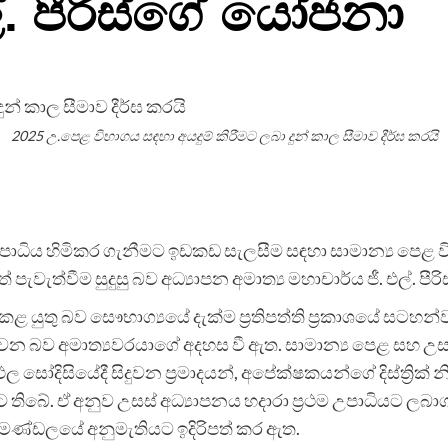
ල්. පීරිස්ගේ යෝජනා
2025 උ.පෙළ විභාගය සඳහා අයදුම් කිරීමට ලබා දුන් කාල සීමාව දීර්ඝ කරයි
ම උපාධිය හිමිකර ගැනීමට ඉඩකඩ සැලසීම සඳහා සාමාන්‍ය පෙ
ැවැත්වීම සුදුසු බව අධ්‍යාපන අමාත්‍ය මහාචාර්ය ජී. එල්. 
යුතු බව සෞභාග්‍යයේ දැක්ම ප්‍රතිපත්ති ප්‍රකාශයේ සටහන්ව 
ූර්ණ වන බව අමාත්‍යවරයාගේ අදහස වී ඇත. සාමාන්‍ය පෙළ සහ
ඵල සෝදිසියේදී සිදුවන ප්‍රමාදයන්, අපේක්ෂකයන්ගේ දිස්ත්‍රික
 තිබේ. ඒ අනුව උසස් අධ්‍යාපනය හදාරා ප්‍රථම උපාධියට 
 මණ්ඩලයේ අනුමැතියට ඉදිරිපත් කර ඇත.