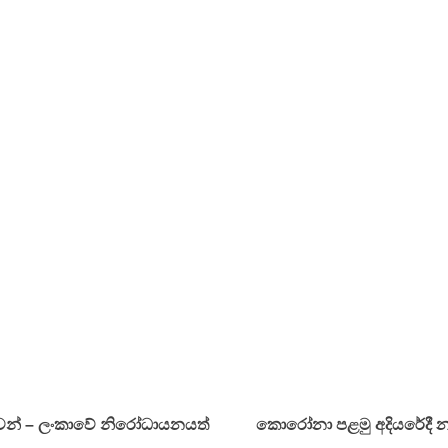
නුවන් – ලංකාවේ නිරෝධායනයත්
කොරෝනා පළමු අදියරේදී නා