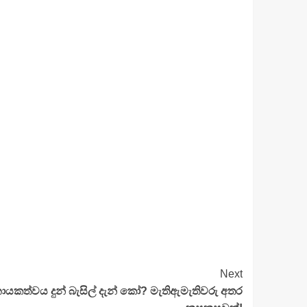
Next
යකත්වය දුන් බැසිල් දැන් කෝ? මැතිඇමැතිවරු අතර