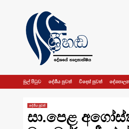
Skip
to
content
මුල් පිටුව
දේශීය පුවත්
විදෙස් පුවත්
දේශපාල
දේශීය පුවත්
සා.පෙළ අගෝස්ත