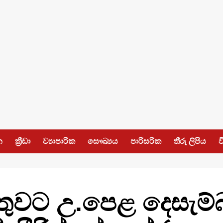
න
ක්‍රීඩා
ව්‍යාපාරික
සෞඛ්‍යය
පාරිසරික
තීරු ලිපිය
ව
ුවට උ.පෙළ දෙසැම්බ