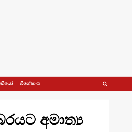
ීඩියෝ
විශේෂාංග
රයට අමාත්‍ය