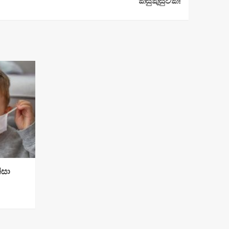
කසුකුසුවක්!
ිසා