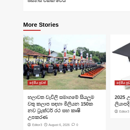
බිස්නස් එකක් වෙයි
More Stories
දේශීය පුවත්
දේශීය පුව
හලාවත වැවිලි සමාගමේ සියලුම
​2025 උ
වතු කලාප සඳහා මිලියන 150ක
ලියාපදි
නව ට්‍රැක්ටර් රථ සහ කෘෂි
Editor3
උපකරණ
Editor3
August 6, 2026
0