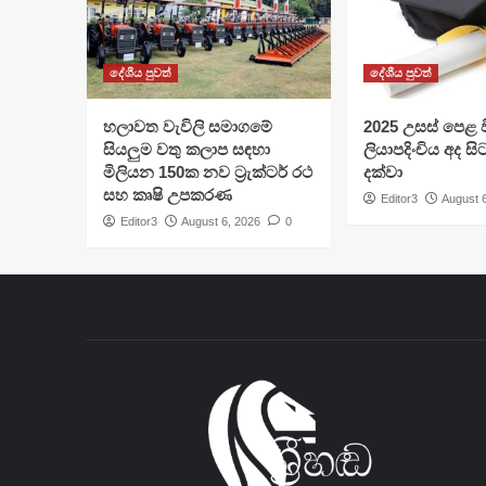
දේශීය පුවත්
දේශීය පුවත්
හලාවත වැවිලි සමාගමේ
​2025 උසස් පෙළ වි
සියලුම වතු කලාප සඳහා
ලියාපදිංචිය අද සි
මිලියන 150ක නව ට්‍රැක්ටර් රථ
දක්වා
සහ කෘෂි උපකරණ
Editor3
August 
Editor3
August 6, 2026
0