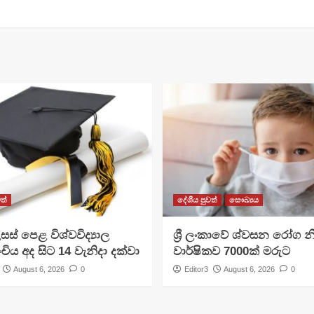
ත්
දේශීය පුවත්
සෞඛ්‍යය
සස් පෙළ විශ්වවිද්‍යාල
ශ්‍රී ලංකාවේ ශ්වසන රෝග න
ංචිය අද සිට 14 වැනිදා දක්වා
වාර්ෂිකව 7000ක් මරුට
August 6, 2026
0
Editor3
August 6, 2026
0