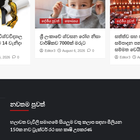
දේශීය පුවත්
සෞඛ්‍යය
දේශීය පුවත්
ශ්වවිද්‍යාල
ශ්‍රී ලංකාවේ ශ්වසන රෝග නිසා
සත්ත්ව සහ 
ට 14 වැනිදා
වාර්ෂිකව 7000ක් මරුට
සම්පාදන පන
සම්මත වෙයි
Editor3
August 6, 2026
0
6, 2026
0
Editor3
A
නවතම පුවත්
හලාවත වැවිලි සමාගමේ සියලුම වතු කලාප සඳහා මිලියන
150ක නව ට්‍රැක්ටර් රථ සහ කෘෂි උපකරණ