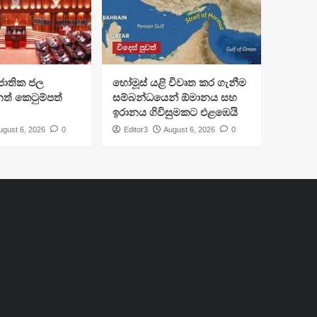
විදෙස් පුවත්
ජාතික ජල
හෝමූස් යළි විවෘත කර ගැනීම
ත් කෙටුම්පත්
සම්බන්ධයෙන් ඕමානය සහ
ඉරානය ගිවිසුමකට එළඹෙයි
ugust 6, 2026
0
Editor3
August 6, 2026
0