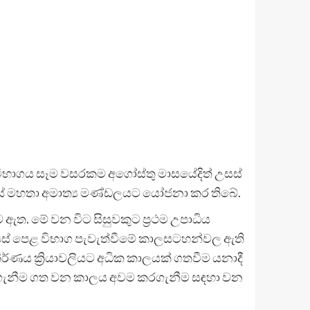
ළ විභාගය සෑම වසරකම අගෝස්තු මාසයේදිත් උසස්
පීරිස් මහතා අමාත්‍ය මණ්ඩලයට යෝජනා කර තිබේ.
ඇත. මේ වන විට සිසුවකුට ප්‍රථම උපාධිය
 උසස් පෙළ විභාග පැවැත්වීමේ කාලසටහන්වල ඇති
් නිර්ණය ක්‍රියාවලියට අධික කාලයක් ගතවීම යනාදී
ලබාගැනීම ගත වන කාලය අවම කරගැනීම සඳහා වන