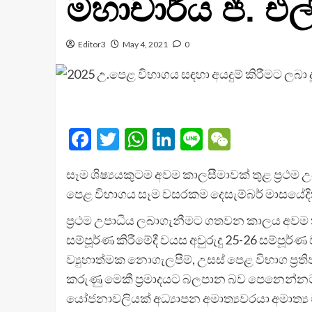
මහාචාර්ය ජී. එ
Editor3
May 4, 2021
0
Facebook
Twitter
WhatsApp
LinkedIn
Line
WeChat
සෑම ශිෂ්‍යයකුටම අවම කාලසීමාවක් තුළ ප්‍රථ
පෙළ විභාගය සෑම වසරකම දෙසැම්බර් මාසයේදිත් ප
ප්‍රථම උපාධිය ලබාගැනීමට ගතවන කාලය අවම කළ 
සම්පූර්ණ කිරීමේදී වයස අවුරුදු 25-26 සම්ප
ව්‍යුහාත්මක නොගැලපීම්, උසස් පෙළ විභාග ප්‍රති
කරුණු මෙකී ප්‍රමාදයට බලපාන බව පෙනෙන්නට
යෝජනාවලියක් අධ්‍යාපන අමාත්‍යවරයා අමාත්‍ය