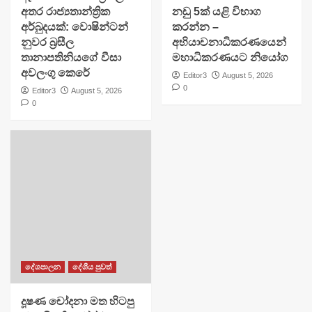
අතර රාජ්‍යතාන්ත්‍රික
නඩු 5ක් යළි විභාග
අර්බුදයක්: වොෂින්ටන්
කරන්න –
නුවර බ්‍රසීල
අභියාචනාධිකරණයෙන්
තානාපතිනියගේ වීසා
මහාධිකරණයට නියෝග
අවලංගු කෙරේ
Editor3
August 5, 2026
0
Editor3
August 5, 2026
0
දේශපාලන
දේශීය පුවත්
දූෂණ චෝදනා මත හිටපු