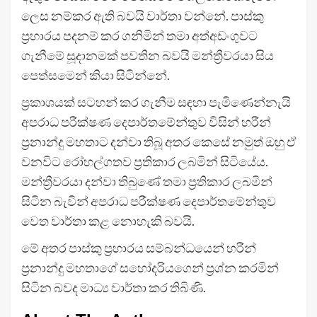
ලෙස නම්කර ඇති බවයි වාර්තා වන්නේ. පාස්කු
ප්‍රහාරය පදනම් කර ගනිමින් තමා අත්අඩංගුවට
ගැනීමේ සූදානමක් පවතින බවයි මන්ත්‍රීවරයා සිය
පෙත්සමෙන් කියා සිටින්නේ.
ප්‍රකාශයක් සටහන් කර ගැනීම සඳහා පැමිණෙන්නැයි
අපරාධ පරීක්ෂණ දෙපාර්තමේන්තුව විසින් හරීන්
ප්‍රනාන්දු මහතාට දන්වා තිබූ අතර කෙසේ නමුත් ඔහු ඒ
වනවිට රෝහල්ගතව ප්‍රතිකාර ලබමින් සිටියේය.
මන්ත්‍රීවරයා දන්වා තිබුණේ තමා ප්‍රතිකාර ලබමින්
සිටින බැවින් අපරාධ පරීක්ෂණ දෙපාර්තමේන්තුව
වෙත වාර්තා කළ නොහැකි බවයි.
‍මේ අතර පාස්කු ප්‍රහාරය සම්බන්ධයෙන් හරීන්
ප්‍රනාන්දු මහතාගේ සහෝදරියගෙන් ප්‍රශ්න කරමින්
සිටින බවද මාධ්‍ය වාර්තා කර තිබිණි.