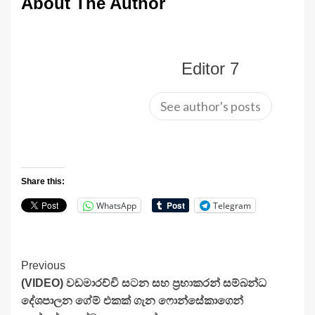
About The Author
Editor 7
See author's posts
Share this:
WhatsApp
Telegram
Continue
Previous
(VIDEO) වඩමාරච්චි සටන සහ ප්‍රභාකරන් සම්බන්ධ
Reading
දේශපාලන ගේම් එකක් ගැන ෆොන්සේකාගෙන්