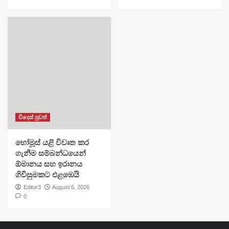
විදෙස් පුවත්
හෝමූස් යළි විවෘත කර
ගැනීම සම්බන්ධයෙන්
ඕමානය සහ ඉරානය
ගිවිසුමකට එළඹෙයි
Editor3
August 6, 2026
0