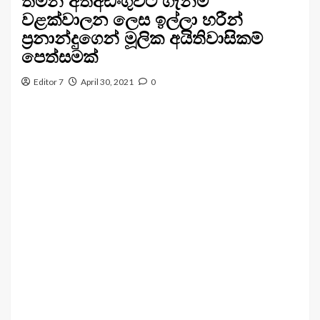
තමන් අත්අඩංගුවට ගැනීම
වළක්වාලන ලෙස ඉල්ලා හරීන්
ප්‍රනාන්දුගෙන් මූලික අයිතිවාසිකම්
පෙත්සමක්
Editor 7
April 30, 2021
0