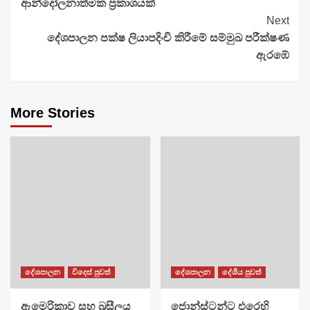
ආන්දෝලනාත්මක ප්‍රකාශයක්
Next
දේශපාලන පක්ෂ ලියාපදිංචි කිරීමේ සම්මුඛ පරීක්ෂණ
ඇරඹේ
More Stories
දේශපාලන
විදෙස් පුවත්
දේශපාලන
දේශීය පුවත්
ඇමෙරිකාව සහ බ්‍රසීලය
ජොන්ස්ටන්ට එරෙහි