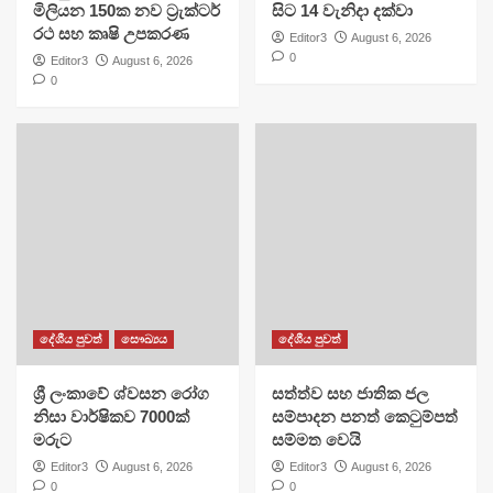
මිලියන 150ක නව ට්‍රැක්ටර්
සිට 14 වැනිදා දක්වා
රථ සහ කෘෂි උපකරණ
Editor3
August 6, 2026
0
Editor3
August 6, 2026
0
දේශීය පුවත්
සෞඛ්‍යය
දේශීය පුවත්
ශ්‍රී ලංකාවේ ශ්වසන රෝග
සත්ත්ව සහ ජාතික ජල
නිසා වාර්ෂිකව 7000ක්
සම්පාදන පනත් කෙටුම්පත්
මරුට
සම්මත වෙයි
Editor3
August 6, 2026
Editor3
August 6, 2026
0
0