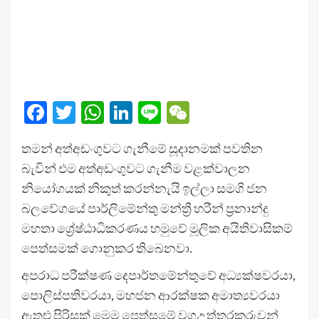
Facebook
Twitter
WhatsApp
LinkedIn
Line
WeChat
තමන් අත්අඩංගුවට ගැනීමේ සූදානමක් පවතින
බැවින් එම අත්අඩංගුවට ගැනීම වළක්වාලන
නියෝගයක් නිකුත් කරන්නැයි ඉල්ලා සමගි ජන
බලවේගයේ පාර්ලිමේන්තු මන්ත්‍රී හරීන් ප්‍රනාන්දු
මහතා ශ්‍රේෂ්ඨාධිකරණය හමුවේ මූලික අයිතිවාසිකම්
පෙත්සමක් ගොනුකර තිබෙනවා.
අපරාධ පරීක්ෂණ දෙපාර්තමේන්තුවේ අධ්‍යක්ෂවරයා,
පොලිස්පතිවරයා, මහජන ආරක්ෂක අමාත්‍යවරයා
ඇතුළු පිරිසක් මෙම පෙත්සමේ වගඋත්තරකරුවන්