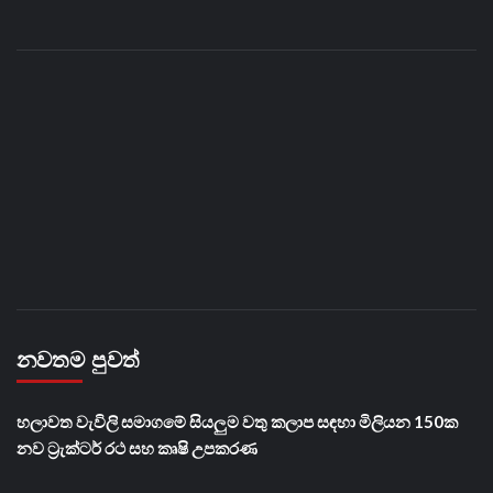
නවතම පුවත්
හලාවත වැවිලි සමාගමේ සියලුම වතු කලාප සඳහා මිලියන 150ක
නව ට්‍රැක්ටර් රථ සහ කෘෂි උපකරණ