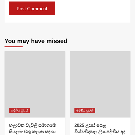
You may have missed
දේශීය පුවත්
දේශීය පුවත්
හලාවත වැවිලි සමාගමේ
​2025 උසස් පෙළ
සියලුම වතු කලාප සඳහා
විශ්වවිද්‍යාල ලියාපදිංචිය අද