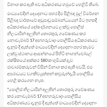
විනාශ කර ඇති බව අධිකරණය හමුවේ හෙළිවී තිබේ.
මාධ්‍යවේදීන් දෙදෙනාට පහර දීම පිළිබඳ මුල් විමර්ශන
පිළිබඳ වාර්තාවේ අඩුපාඩු සම්බන්ධයෙන් මීට ඉහතදී
අධිකරණයේ දෝෂ දර්ශනයට ලක්වූ පොලිස්
නිලධාරීන් අලුතින් තොරතුරු ගවේෂණය කර
නොවැම්බර් 17 අඟහරුවාදා පොලීසිය අධිකරණයට
දැනුම් දී ඇත්තේ මාධ්‍යවේදීන් දෙදෙනා පහර කෑමට
ලක්වු ස්ථානය ආසන්නයේ පිහිටි නාගන්චෝලේ
රක්ෂිතයේ අක්කර 180 ක භුමියක් දැව
ජාවාරම්කරුවන් විසින් විනාශ කර ඇති බවයි. එම
අපරාධයට වගකිවයුත්තන් කවුරුන්දැයි පොලිසිය
හෙළි කරගෙන නැත.
”පොලිස් නිලධාරීන් අලුතින් තොරතුරු ගවේෂණය
කර නොවැම්බර් 17 අඟහරුවාදා පොලීසිය
අධිකරණයට දැනුම් දී ඇත්තේ මාධ්‍යවේදීන් දෙදෙනා