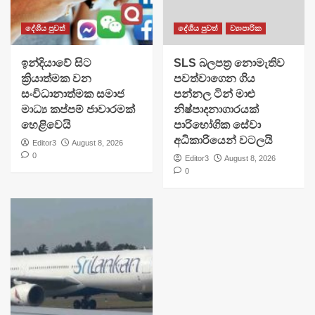
දේශීය පුවත්
දේශීය පුවත්
ව්‍යාපාරික
​ඉන්දියාවේ සිට
SLS බලපත්‍ර නොමැතිව
ක්‍රියාත්මක වන
පවත්වාගෙන ගිය
සංවිධානාත්මක සමාජ
පන්නල ටින් මාළු
මාධ්‍ය කප්පම් ජාවාරමක්
නිෂ්පාදනාගාරයක්
හෙළිවෙයි
පාරිභෝගික සේවා
අධිකාරියෙන් වටලයි
Editor3
August 8, 2026
0
Editor3
August 8, 2026
0