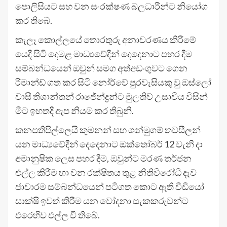
පොලිසියට සහ වන සංරක්ෂණ බලධාරීන්ට නියෝග
කර තිබේ.
කැලෑ කොල්ලයේ තොරතුරු අනාවරණය කිරීමේ
යෙදී සිටි දෙමළ මාධ්‍යවේදීන් දෙදෙනාට පහර දීම
සම්බන්ධයෙන් ඔවුන් සමග අත්අඩංගුවට ගෙන
රිමාන්ඩ් ගත කර සිටි නෝර්වේ පුරවැසියකු වු ඔස්ලෝ
වාසී තිශාන්තන් රාජේන්ද්‍රන්ට මුලතිව් උසාවිය විසින්
මීට ඉහතදී ඇප නියම කර තිබුනි.
කනපතිපිල්ලෙයි කුමනන් සහ ශන්මුගම් තවසීලන්
යන මාධ්‍යවේදීන් දෙදෙනාට ඔක්තෝබර් 12 වැනි දා
අමානුෂික ලෙස පහර දීම, ඔවුන්ට මරණ තර්ජන
එල්ල කිරීම හා වන රක්ෂිතය තුළ නීතිවිරෝධී දැව
ජාවාරම සම්බන්ධයෙන් පටිගත කොට ඇති වීඩියෝ
සාක්ෂි ඉවත් කිරීම යන චෝදනා සැකකරුවන්ට
එරෙහිව එල්ල වී තිබේ.