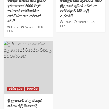
එක්දින ජාත්‍යන්තර ක්‍රිකට්
​කොළඹ සහ කුවේටය අතර
ඉතිහාසයේ 5000 වැනි
ශ්‍රීලංකන් ගුවන් ගමන් අද
තරගයේ ඓතිහාසික
පස්වරුවේ සිට යළි
සන්ධිස්ථානය සටහන්
ඇරඹෙයි
වෙයි
Editor3
August 8, 2026
0
Editor3
August 8, 2026
0
දේශීය පුවත්
ව්‍යාපාරික
ශ්‍රී ලංකාවේ නිල විදෙස්
සංචිත ජූලි මාසයේදී