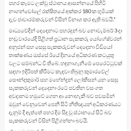
පහර කෑමට ලක්වු ස්ථානය ආසන්නයේ පිහිටි
නාගන්චෝලේ රක්ෂිතයේ අක්කර 180 ක භුමියක්
දැව ජාවාරම්කරුවන් විසින් විනාශ කර ඇති බවයි.”
මාධ්‍යවේදීන් දෙදෙනාට පහරදුන් බව නොවැම්බර් 3 දා
නඩු වාරයේදී පිළිගත් ප්‍රධාන සැකකරු යෝගේෂ්වරන්
අනුජන් සහ සෙසු සැකකරුවන් දෙදෙනා වීඩියෝ
තාක්ෂණය ඔස්සේ ඊයේ දිනයේ අධිකරණ කටයුතු
වලට සම්බන්ධ වී තිබේ. හඳුනාගැනීමේ පෙරෙට්ටුවක්
සඳහා ඉදිරිපත් කිරීමට කැඳවා තිබුනු කුමාරවේල්
සෞන්දකුමාර් සහ මහේන්ද්‍රන් ලෝකීසන් යන සෙසු
සැකකරුවන් දෙදෙනා රටේ පවතින වසංගත
අවදානම හමුවේ ගෙන ආ නොහැකි බව පවසමින්
ඔවුන් වෙනුවෙන් පෙනී සිටි නීතිඥයන් අධිකරණයට
දැනුම් දී ඇත්තේ පහර දීම සිදු වු ස්ථානයේ සිටි බව
සැකකරුවන් විසින් පිළිගන්නා බවයි.