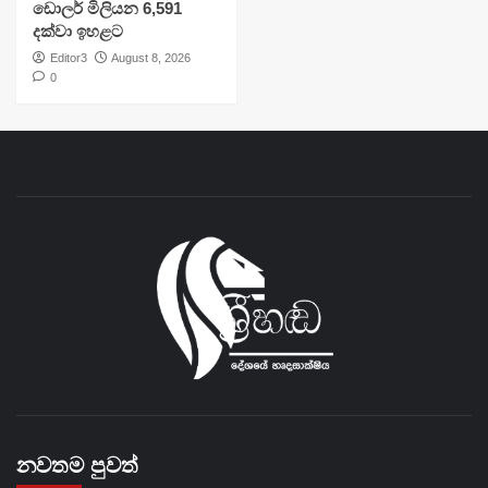
ඩොලර් මිලියන 6,591
දක්වා ඉහළට
Editor3
August 8, 2026
0
නවතම පුවත්