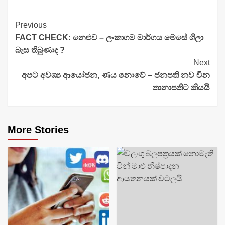
Continue
Previous
FACT CHECK: නෙළුව – ලංකාගම මාර්ගය මෙසේ ගිලා
Reading
බැස තිබුණාද ?
Next
අපට අවශ්‍ය ආයෝජන, ණය නොවේ – ජනපති නව චීන
තානාපතිට කියයි
More Stories