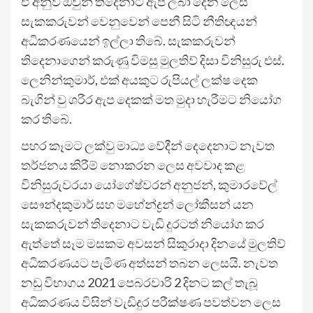
ඒ අනුව ඔවුන් තිදෙනාට ඇප ලබා දෙන ලෙස
සැකකරුවන් වෙනුවෙන් පෙනී සිටි නීතිඥයන්
අධිකරණයෙන් ඉල්ලා තිබේ. සැකකරුවන්
තිදෙනාගෙන් කරුණු විමසු මුලතිව් දිසා විනිසුරු එස්.
ලෙනින්කුමාර්, එක් අයකුට රුපියල් ලක්ෂ දෙක
බැගින් වු ශරීර ඇප දෙකක් මත මුදා හැරීමට නියෝග
කර තිබේ.
පහර කෑමට ලක්වු මාධ්‍ය වේදීන් දෙදෙනාට නැවත
තර්ජනය කිරීම් නොකරන ලෙස අවවාද කළ
විනිසුරුවරයා යෝගේෂ්වරන් අනුජන්, කුමාරවේල්
සෞන්දකුමාර් සහ මහේන්ද්‍රන් ලෝකීසන් යන
සැකකරුවන් තිදෙනාට වැඩි දුරටත් නියෝග කර
ඇත්තේ සෑම මසකම අවසන් සිකුරාදා දිනයේ මුලතිව්
අධිකරණයට පැමිණ අත්සන් තබන ලෙසයි. නැවත
නඩු විභාගය 2021 පෙබරවාරි 2 දිනට කල් තැබූ
අධිකරණය විසින් වැඩිදුර පරීක්ෂණ පවත්වන ලෙස