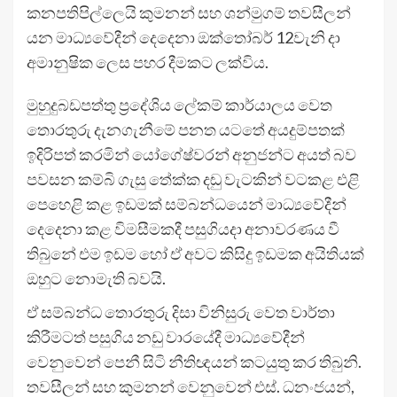
කනපතිපිල්ලෙයි කුමනන් සහ ශන්මුගම් තවසීලන්
යන මාධ්‍යවේදීන් දෙදෙනා ඔක්තෝබර් 12වැනි දා
අමානුෂික ලෙස පහර දීමකට ලක්විය.
මුහුදුබඩපත්තු ප්‍රදේශිය ලේකම් කාර්යාලය වෙත
තොරතුරු දැනගැනීමේ පනත යටතේ අයදුම්පතක්
ඉදිරිපත් කරමින් යෝගේෂ්වරන් අනුජන්ට අයත් බව
පවසන කම්බි ගැසු තේක්ක දඬු වැටකින් වටකළ එළි
පෙහෙළි කළ ඉඩමක් සම්බන්ධයෙන් මාධ්‍යවේදීන්
දෙදෙනා කළ විමසීමකදී පසුගියදා අනාවරණය වී
තිබුනේ එම ඉඩම හෝ ඒ අවට කිසිදු ඉඩමක අයිතියක්
ඔහුට නොමැති බවයි.
ඒ සම්බන්ධ තොරතුරු දිසා විනිසුරු වෙත වාර්තා
කිරීමටත් පසුගිය නඩු වාරයේදී මාධ්‍යවේදීන්
වෙනුවෙන් පෙනී සිටි නීතිඥයන් කටයුතු කර තිබුනි.
තවසීලන් සහ කුමනන් වෙනුවෙන් එස්. ධනංජයන්,