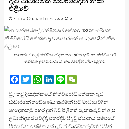
දැව ජාවාරමක් මාධ්‍යවේදීන් නිසා
එළිවේ
Editor3
November 20, 2020
0
නාගන්චෝලේ රක්ෂිතයේ අක්කර 180ක භුමියක නීතිවිරෝධී
තේක්ක දැව ජාවාරමක් මාධ්‍යවේදීන් නිසා එළිවේ
Facebook
Twitter
WhatsApp
LinkedIn
Line
WeChat
මුලතිවු දිස්ත්‍රික්කයේ නීතිවිරෝධී තේක්ක දැව
ජාවාරමක් ගවේෂණය කරමින් සිටි මාධ්‍යවේදීන්
දෙදෙනකුට පහර දුන් බව පිළිගත් සැකකරුවන් ඇප
ලබා නිදහස් වෙද්දී, පහරදීම සිදු වු ස්ථානය සමීපයේ
පිහිටි වන රක්ෂිතයක් දැව ජාවාරම්කරුවන් විසින්