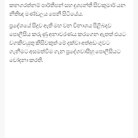
කනගරත්නම් පාර්තීපන් සහ දුශ්‍යන්ති සිවකුමාර් යන
නීතිඥ මණ්ඩලය පෙනී සිටියේය.
ප්‍රදේශයේ සිදුව ඇති මහ වන විනාශය පිළිබදව
පොලීසිය කරුණු අනාවරණය කරගෙන ඇතත් එයට
වගකිවයුතු කිසිවකුත් මේ දක්වා අත්අඩංගුවට
ගැනීමට අසමත්වීම ගැන ප්‍රදේශවාසීහු පොලීසියට
චෝදනා කරති.