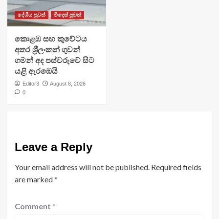
දේශීය පුවත්
විදෙස් පුවත්
​කොළඹ සහ කුවේටය
අතර ශ්‍රීලංකන් ගුවන්
ගමන් අද පස්වරුවේ සිට
යළි ඇරඹෙයි
Editor3
August 8, 2026
0
Leave a Reply
Your email address will not be published.
Required fields
are marked
*
Comment
*