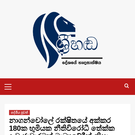
Skip
to
content
Primary
Menu
දේශීය පුවත්
නාගන්චෝලේ රක්ෂිතයේ අක්කර
180ක භුමියක නීතිවිරෝධී තේක්ක