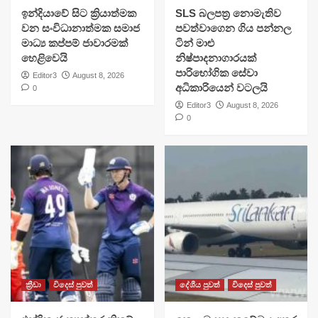
​ඉන්දියාවේ සිට ක්‍රියාත්මක
SLS බලපත්‍ර නොමැතිව
වන සංවිධානාත්මක සමාජ
පවත්වාගෙන ගිය පන්නල
මාධ්‍ය කප්පම් ජාවාරමක්
ටින් මාළු
හෙළිවෙයි
නිෂ්පාදනාගාරයක්
පාරිභෝගික සේවා
Editor3
August 8, 2026
අධිකාරියෙන් වටලයි
0
Editor3
August 8, 2026
0
ක්‍රීඩා
විදෙස් පුවත්
දේශීය පුවත්
විදෙස් පුවත්